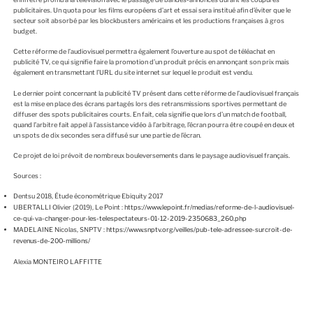
publicitaires. Un quota pour les films européens d’art et essai sera institué afin d’éviter que le
secteur soit absorbé par les blockbusters américains et les productions françaises à gros
budget.
Cette réforme de l’audiovisuel permettra également l’ouverture au spot de téléachat en
publicité TV, ce qui signifie faire la promotion d’un produit précis en annonçant son prix mais
également en transmettant l’URL du site internet sur lequel le produit est vendu.
Le dernier point concernant la publicité TV présent dans cette réforme de l’audiovisuel français
est la mise en place des écrans partagés lors des retransmissions sportives permettant de
diffuser des spots publicitaires courts. En fait, cela signifie que lors d’un match de football,
quand l’arbitre fait appel à l’assistance vidéo à l’arbitrage, l’écran pourra être coupé en deux et
un spots de dix secondes sera diffusé sur une partie de l’écran.
Ce projet de loi prévoit de nombreux bouleversements dans le paysage audiovisuel français.
Sources :
Dentsu 2018, Étude économétrique Ebiquity 2017
UBERTALLI Olivier (2019), Le Point :
https://www.lepoint.fr/medias/reforme-de-l-audiovisuel-
ce-qui-va-changer-pour-les-telespectateurs-01-12-2019-2350683_260.php
MADELAINE Nicolas, SNPTV :
https://www.snptv.org/veilles/pub-tele-adressee-surcroit-de-
revenus-de-200-millions/
Alexia MONTEIRO LAFFITTE