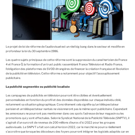
Le projet de loi de réforme de l’audiovisuel est un réel big bang dans le secteur et modifie en
profondeur la loi du 30 septembre 1986.
Les quatre sujets principaux de cette réforme sont la suppression du canal hertzien de France
4 et France Ô, la formation d’un trust public rassemblant France Télévision et Radio France,
l’obligation des plateformes de SVOD étrangères de financer la création française et l’évolution
de la publicité en télévision. Cette réforme a notamment pour objectif l’assouplissement
publicitaire.
La publicité segmentée ou publicité localisée
Les campagnes de publicités en télévision pourront être ciblées et éventuellement
personnalisées en fonction du profil et des données disponibles sur chaque individu ciblé,
notamment sa situation géographique. Concrètement cela signifie qu’un téléspectateur
parisien et un téléspectateur nantais ne visionneront pas le même spot publicitaire. Cependant
les annonceurs ne pourront pas mentionner dans ces spots l’adresse de leur magasin ou les
promotions qui y sont effectuées. Selon le Syndicat National de la Publicité Télévisée (SNPTV), il
s’agirait d’un surcroit de revenus de 200 millions d’euros d’ici 2022 pour les groupes
audiovisuels. Le SNPVT a fait son calcul horizon 2022, car le marché ne pourra réellement
s’accroitre que lorsque les décodeurs des foyers pourront intégrer les logiciels adaptés car en