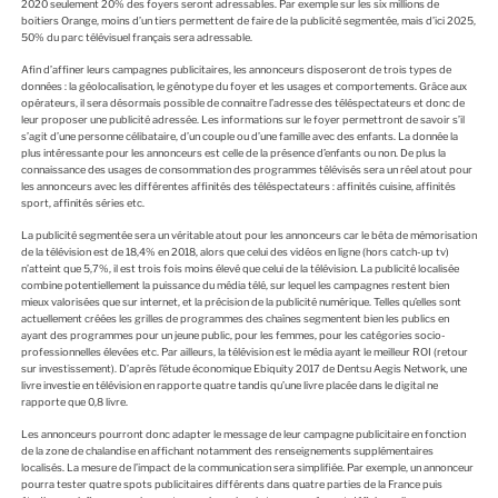
2020 seulement 20% des foyers seront adressables. Par exemple sur les six millions de
boitiers Orange, moins d’un tiers permettent de faire de la publicité segmentée, mais d’ici 2025,
50% du parc télévisuel français sera adressable.
Afin d’affiner leurs campagnes publicitaires, les annonceurs disposeront de trois types de
données : la géolocalisation, le génotype du foyer et les usages et comportements. Grâce aux
opérateurs, il sera désormais possible de connaitre l’adresse des téléspectateurs et donc de
leur proposer une publicité adressée. Les informations sur le foyer permettront de savoir s’il
s’agit d’une personne célibataire, d’un couple ou d’une famille avec des enfants. La donnée la
plus intéressante pour les annonceurs est celle de la présence d’enfants ou non. De plus la
connaissance des usages de consommation des programmes télévisés sera un réel atout pour
les annonceurs avec les différentes affinités des téléspectateurs : affinités cuisine, affinités
sport, affinités séries etc.
La publicité segmentée sera un véritable atout pour les annonceurs car le bêta de mémorisation
de la télévision est de 18,4% en 2018, alors que celui des vidéos en ligne (hors catch-up tv)
n’atteint que 5,7%, il est trois fois moins élevé que celui de la télévision. La publicité localisée
combine potentiellement la puissance du média télé, sur lequel les campagnes restent bien
mieux valorisées que sur internet, et la précision de la publicité numérique. Telles qu’elles sont
actuellement créées les grilles de programmes des chaînes segmentent bien les publics en
ayant des programmes pour un jeune public, pour les femmes, pour les catégories socio-
professionnelles élevées etc. Par ailleurs, la télévision est le média ayant le meilleur ROI (retour
sur investissement). D’après l’étude économique Ebiquity 2017 de Dentsu Aegis Network, une
livre investie en télévision en rapporte quatre tandis qu’une livre placée dans le digital ne
rapporte que 0,8 livre.
Les annonceurs pourront donc adapter le message de leur campagne publicitaire en fonction
de la zone de chalandise en affichant notamment des renseignements supplémentaires
localisés. La mesure de l’impact de la communication sera simplifiée. Par exemple, un annonceur
pourra tester quatre spots publicitaires différents dans quatre parties de la France puis