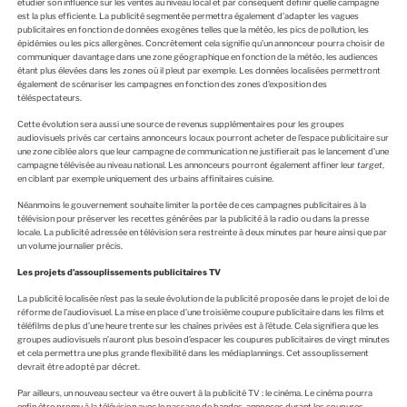
étudier son influence sur les ventes au niveau local et par conséquent définir quelle campagne
est la plus efficiente. La publicité segmentée permettra également d’adapter les vagues
publicitaires en fonction de données exogènes telles que la météo, les pics de pollution, les
épidémies ou les pics allergènes. Concrètement cela signifie qu’un annonceur pourra choisir de
communiquer davantage dans une zone géographique en fonction de la météo, les audiences
étant plus élevées dans les zones où il pleut par exemple. Les données localisées permettront
également de scénariser les campagnes en fonction des zones d’exposition des
téléspectateurs.
Cette évolution sera aussi une source de revenus supplémentaires pour les groupes
audiovisuels privés car certains annonceurs locaux pourront acheter de l’espace publicitaire sur
une zone ciblée alors que leur campagne de communication ne justifierait pas le lancement d’une
campagne télévisée au niveau national. Les annonceurs pourront également affiner leur
target
,
en ciblant par exemple uniquement des urbains affinitaires cuisine.
Néanmoins le gouvernement souhaite limiter la portée de ces campagnes publicitaires à la
télévision pour préserver les recettes générées par la publicité à la radio ou dans la presse
locale. La publicité adressée en télévision sera restreinte à deux minutes par heure ainsi que par
un volume journalier précis.
Les projets d’assouplissements publicitaires TV
La publicité localisée n’est pas la seule évolution de la publicité proposée dans le projet de loi de
réforme de l’audiovisuel. La mise en place d’une troisième coupure publicitaire dans les films et
téléfilms de plus d’une heure trente sur les chaînes privées est à l’étude. Cela signifiera que les
groupes audiovisuels n’auront plus besoin d’espacer les coupures publicitaires de vingt minutes
et cela permettra une plus grande flexibilité dans les médiaplannings. Cet assouplissement
devrait être adopté par décret.
Par ailleurs, un nouveau secteur va être ouvert à la publicité TV : le cinéma. Le cinéma pourra
enfin être promu à la télévision avec le passage de bandes-annonces durant les coupures