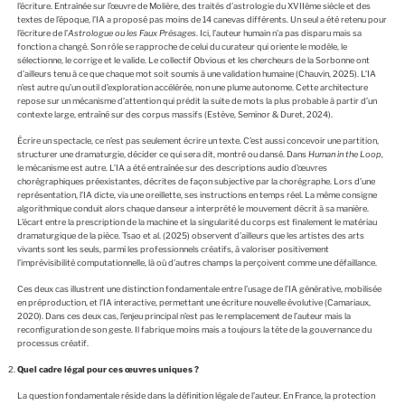
l’écriture. Entraînée sur l’œuvre de Molière, des traités d’astrologie du XVIIème siècle et des
textes de l’époque, l’IA a proposé pas moins de 14 canevas différents. Un seul a été retenu pour
l’écriture de l’
Astrologue ou les Faux Présages
. Ici, l’auteur humain n’a pas disparu mais sa
fonction a changé. Son rôle se rapproche de celui du curateur qui oriente le modèle, le
sélectionne, le corrige et le valide. Le collectif Obvious et les chercheurs de la Sorbonne ont
d’ailleurs tenu à ce que chaque mot soit soumis à une validation humaine (Chauvin, 2025). L’IA
n’est autre qu’un outil d’exploration accélérée, non une plume autonome. Cette architecture
repose sur un mécanisme d’attention qui prédit la suite de mots la plus probable à partir d’un
contexte large, entraîné sur des corpus massifs (Estève, Seminor & Duret, 2024).
Écrire un spectacle, ce n’est pas seulement écrire un texte. C’est aussi concevoir une partition,
structurer une dramaturgie, décider ce qui sera dit, montré ou dansé. Dans
Human in the Loop,
le mécanisme est autre. L’IA a été entraînée sur des descriptions audio d’œuvres
chorégraphiques préexistantes, décrites de façon subjective par la chorégraphe. Lors d’une
représentation, l’IA dicte, via une oreillette, ses instructions en temps réel. La même consigne
algorithmique conduit alors chaque danseur a interprété le mouvement décrit à sa manière.
L’écart entre la prescription de la machine et la singularité du corps est finalement le matériau
dramaturgique de la pièce. Tsao et al. (2025) observent d’ailleurs que les artistes des arts
vivants sont les seuls, parmi les professionnels créatifs, à valoriser positivement
l’imprévisibilité computationnelle, là où d’autres champs la perçoivent comme une défaillance.
Ces deux cas illustrent une distinction fondamentale entre l’usage de l’IA générative, mobilisée
en préproduction, et l’IA interactive, permettant une écriture nouvelle évolutive (Camariaux,
2020). Dans ces deux cas, l’enjeu principal n’est pas le remplacement de l’auteur mais la
reconfiguration de son geste. Il fabrique moins mais a toujours la tête de la gouvernance du
processus créatif.
Quel cadre légal pour ces œuvres uniques ?
La question fondamentale réside dans la définition légale de l’auteur. En France, la protection