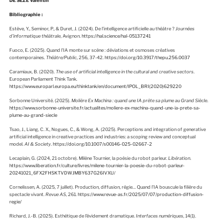
DE SEZE Valentin
Bibliographie :
Estève, Y., Seminor, P., & Duret, J. (2024). De l’intelligence artificielle au théâtre ?
Journées
d’informatique théâtrale
, Avignon.
https://hal.science/hal-05137241
Fuoco, E. (2025). Quand l’IA monte sur scène : déviations et osmoses créatives
contemporaines.
Théâtre/Public
, 256, 37‑42.
https://doi.org/10.3917/thepu.256.0037
Caramiaux, B. (2020).
The use of artificial intelligence in the cultural and creative sectors
.
European Parliament Think Tank.
https://www.europarl.europa.eu/thinktank/en/document/IPOL_BRI(2020)629220
Sorbonne Université. (2025).
Molière Ex Machina : quand une IA prête sa plume au Grand Siècle
.
https://www.sorbonne-universite.fr/actualites/moliere-ex-machina-quand-une-ia-prete-sa-
plume-au-grand-siecle
Tsao, J., Liang, C. X., Nogues, C., & Wong, A. (2025). Perceptions and integration of generative
artificial intelligence in creative practices and industries: a scoping review and conceptual
model.
AI & Society
.
https://doi.org/10.1007/s00146-025-02667-2
Lecaplain, G. (2024, 21 octobre). Milène Tournier, la poésie du robot parleur.
Libération
.
https://www.liberation.fr/culture/livres/milene-tournier-la-poesie-du-robot-parleur-
20241021_6FX2FHSKTVDWJMBY637G26IVXU/
Cornelissen, A. (2025, 7 juillet). Production, diffusion, régie… Quand l’IA bouscule la filière du
spectacle vivant.
Revue AS
, 261.
https://www.revue-as.fr/2025/07/07/production-diffusion-
regie/
Richard, J.-B. (2025). Esthétique de l’évidement dramatique.
Interfaces numériques
, 14(1).