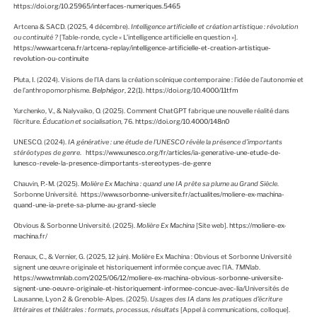
https://doi.org/10.25965/interfaces-numeriques.5465
Artcena & SACD. (2025, 4 décembre).
Intelligence artificielle et création artistique : révolution
ou continuité ?
[Table-ronde, cycle « L’intelligence artificielle en question »].
https://www.artcena.fr/artcena-replay/intelligence-artificielle-et-creation-artistique-
revolution-ou-continuite
Pluta, I. (2024). Visions de l’IA dans la création scénique contemporaine : l’idée de l’autonomie et
de l’anthropomorphisme.
Belphégor
, 22(1). https://doi.org/10.4000/11tfm
Yurchenko, V., & Nalyvaiko, O. (2025). Comment ChatGPT fabrique une nouvelle réalité dans
l’écriture.
Éducation et socialisation
, 76.
https://doi.org/10.4000/148n0
UNESCO. (2024).
IA générative : une étude de l’UNESCO révèle la présence d’importants
stéréotypes de genre
.
https://www.unesco.org/fr/articles/ia-generative-une-etude-de-
lunesco-revele-la-presence-dimportants-stereotypes-de-genre
Chauvin, P.-M. (2025).
Molière Ex Machina : quand une IA prête sa plume au Grand Siècle
.
Sorbonne Université.
https://www.sorbonne-universite.fr/actualites/moliere-ex-machina-
quand-une-ia-prete-sa-plume-au-grand-siecle
Obvious & Sorbonne Université. (2025).
Molière Ex Machina
[Site web].
https://moliere-ex-
machina.fr/
Renaux, C., & Vernier, G. (2025, 12 juin). Molière Ex Machina : Obvious et Sorbonne Université
signent une œuvre originale et historiquement informée conçue avec l’IA.
TMNlab
.
https://www.tmnlab.com/2025/06/12/moliere-ex-machina-obvious-sorbonne-universite-
signent-une-oeuvre-originale-et-historiquement-informee-concue-avec-lia/
Universités de
Lausanne, Lyon 2 & Grenoble-Alpes. (2025).
Usages des IA dans les pratiques d’écriture
littéraires et théâtrales : formats, processus, résultats
[Appel à communications, colloque].