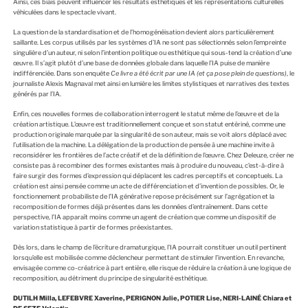
Ainsi, ces biais peuvent influencer les résultats esthétiques et les représentations culturelles
véhiculées dans le spectacle vivant.
La question de la standardisation et de l’homogénéisation devient alors particulièrement
saillante. Les corpus utilisés par les systèmes d’IA ne sont pas sélectionnés selon l’empreinte
singulière d’un auteur, ni selon l’intention politique ou esthétique qui sous-tend la création d’une
œuvre. Il s’agit plutôt d’une base de données globale dans laquelle l’IA puise de manière
indifférenciée. Dans son enquête
Ce livre a été écrit par une IA (et ça pose plein de questions)
, le
journaliste Alexis Magnaval met ainsi en lumière les limites stylistiques et narratives des textes
générés par l’IA.
Enfin, ces nouvelles formes de collaboration interrogent le statut même de l’œuvre et de la
création artistique. L’œuvre est traditionnellement conçue et son statut entériné, comme une
production originale marquée par la singularité de son auteur, mais se voit alors déplacé avec
l’utilisation de la machine. La délégation de la production de pensée à une machine invite à
reconsidérer les frontières de l’acte créatif et de la définition de l’œuvre. Chez Deleuze, créer ne
consiste pas à recombiner des formes existantes mais à produire du nouveau, c’est-à-dire à
faire surgir des formes d’expression qui déplacent les cadres perceptifs et conceptuels. La
création est ainsi pensée comme un acte de différenciation et d’invention de possibles. Or, le
fonctionnement probabiliste de l’IA générative repose précisément sur l’agrégation et la
recomposition de formes déjà présentes dans les données d’entraînement. Dans cette
perspective, l’IA apparaît moins comme un agent de création que comme un dispositif de
variation statistique à partir de formes préexistantes.
Dès lors, dans le champ de l’écriture dramaturgique, l’IA pourrait constituer un outil pertinent
lorsqu’elle est mobilisée comme déclencheur permettant de stimuler l’invention. En revanche,
envisagée comme co-créatrice à part entière, elle risque de réduire la création à une logique de
recomposition, au détriment du principe de singularité esthétique.
DUTILH Milla, LEFEBVRE Xaverine, PERIGNON Julie, POTIER Lise, NERI-LAINÉ Chiara et