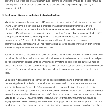
capture
) pour créer des avatars numériques (comme pour le personnage de Pseudoramus ou
dans la pièce
Lavinia
) posent la question de la propriété du corps numérique (Fahmy &
Renaudin, 2023).
Quel futur : diversité, inclusion & standardisation
Mobilisée comme outil d’assistance, l’IA peut constituer un levier d’inclusivité dans le spectacle
vivant. Des technologies telles que la traduction automatique en surtitrage ou divers
dispositifs d’assistance ouvrent la voie à des expériences mieux adaptées aux publics dits
empêchés. Par ailleurs, ces technologies peuvent faciliter l’exportation internationale des pièces
en dépassant les barrières linguistiques et en réduisant les coûts liés à la traduction.
L’assistance de l’IA pourrait ainsi favoriser une meilleure circulation des œuvres
dramaturgiques, contribuant à une représentation plus large et à la constitution d’un corpus
international potentiellement accessible à tous.
Toutefois, les coûts d’acquisition et de maintenance des logiciels adaptés risquent de renforcer
certaines disparités au sein du secteur culturel : seuls les établissements disposant de budgets
de fonctionnement conséquents pourraient se permettre de déployer ces outils. La mise en
place d’une infrastructure technique adaptée (micros-casques, maintenance logicielle ou encore
présence d’un personnel formé) constitue autant de freins pour les structures de plus petite
taille.
La question de l’assistance à l’écriture et de ses implications dans la création artistique
demeure également centrale. Une tension se dessine entre innovation et standardisation,
invitant à interroger l’usage de l’IA sous des angles éthiques et déontologiques. Les biais
culturels et de genre présents dans les données d’entraînement constituent à cet égard un enjeu
majeur, lorsque les algorithmes sont entraînés à partir de corpus majoritairement occidentaux.
L’étude de l’UNESCO
Préjugés contre les femmes et les filles dans les grands modèles de
langage
(2024) révèle que les grands modèles de langage ont une propension préoccupante à
produire des stéréotypes de genre, des clichés raciaux ou encore des contenus homophobes.