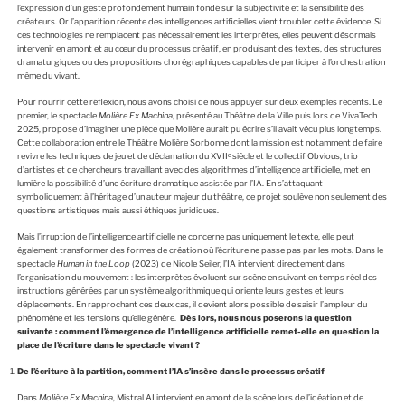
l’expression d’un geste profondément humain fondé sur la subjectivité et la sensibilité des
créateurs. Or l’apparition récente des intelligences artificielles vient troubler cette évidence. Si
ces technologies ne remplacent pas nécessairement les interprètes, elles peuvent désormais
intervenir en amont et au cœur du processus créatif, en produisant des textes, des structures
dramaturgiques ou des propositions chorégraphiques capables de participer à l’orchestration
même du vivant.
Pour nourrir cette réflexion, nous avons choisi de nous appuyer sur deux exemples récents. Le
premier, le spectacle
Molière Ex Machina
, présenté au Théâtre de la Ville puis lors de VivaTech
2025, propose d’imaginer une pièce que Molière aurait pu écrire s’il avait vécu plus longtemps.
Cette collaboration entre le Théâtre Molière Sorbonne dont la mission est notamment de faire
revivre les techniques de jeu et de déclamation du XVIIᵉ siècle et le collectif Obvious, trio
d’artistes et de chercheurs travaillant avec des algorithmes d’intelligence artificielle, met en
lumière la possibilité d’une écriture dramatique assistée par l’IA. En s’attaquant
symboliquement à l’héritage d’un auteur majeur du théâtre, ce projet soulève non seulement des
questions artistiques mais aussi éthiques juridiques.
Mais l’irruption de l’intelligence artificielle ne concerne pas uniquement le texte, elle peut
également transformer des formes de création où l’écriture ne passe pas par les mots. Dans le
spectacle
Human in the Loop
(2023) de Nicole Seiler, l’IA intervient directement dans
l’organisation du mouvement : les interprètes évoluent sur scène en suivant en temps réel des
instructions générées par un système algorithmique qui oriente leurs gestes et leurs
déplacements. En rapprochant ces deux cas, il devient alors possible de saisir l’ampleur du
phénomène et les tensions qu’elle génère.
Dès lors, nous nous poserons la question
suivante : comment l’émergence de l’intelligence artificielle remet-elle en question la
place de l’écriture dans le spectacle vivant ?
De l’écriture à la partition, comment l’IA s’insère dans le processus créatif
Dans
Molière Ex Machina
, Mistral AI intervient en amont de la scène lors de l’idéation et de