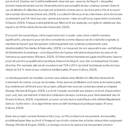
par le droit d’auteur est traditionnellement réservée aux « œuvres de l’esprit », lesquelles
doivent impérativement porter l’empreinte de la personnalité de leur créateur humain. Dans le
cas de
Molière Ex Machina
, le projet est présenté comme une co-écriture entre l’IA et le savoir-
faire humain (Sorbonne Université, 2025). Le collectif Obvious et les chercheurs de la Sorbonne
soutiennent que l’IA n’est pas une « plume autonome » mais un outil sous supervision constante
(Chauvin, 2025). Chaque scène générée par Mistral AI est analysée, corrigée et validée par des
experts du XVIIe siècle (Sorbonne Université, 2025).
D’un point de vue juridique, cette supervision est cruciale : sans choix créatifs humains
significatifs, une œuvre pourrait être considérée comme dépourvue de créativité originale, la
machine ne faisant que réorganiser statistiquement des schémas préexistants sans
intentionnalité (Yurchenko & Nalyvaiko, 2025). Le risque est de voir apparaître une « esthétique
de l’évidement dramatique » où la disparition de l’auteur entraîne la disparition du sens et de
l’adresse au spectateur (Richard, 2025). Si l’intervention humaine est jugée insuffisante, l’œuvre
pourrait perdre sa qualification juridique d’œuvre de l’esprit, avec des conséquences fiscales
directes. Par exemple, elle serait soumise à une TVA à 20 % (produit technique) au lieu du taux
réduit de 5,5 % réservé aux créations intellectuelles (France Culture, 2024).
Le développement de modèles comme ceux utilisés dans
Molière Ex Machina
nécessite le
traitement de vastes corpus de données. Si les œuvres de Molière sont dans le domaine public,
le problème est différent pour les projets utilisant des sources contemporaines protégées
(Huang, Hitchen & Dogan, 2025). Le droit français reconnaît aux auteurs un droit d’opposition
(
opt-out
), leur permettant d’interdire l’utilisation de leurs contenus pour l’entraînement des IA
(France Culture, 2024). Cependant, prouver qu’une œuvre spécifique a été utilisée illégalement
dans la « boîte noire » d’un algorithme reste un défi technique et juridique majeur (France
Culture, 2024).
Dans des projets comme
Human in the Loop
, où l’IA orchestre le mouvement, de nouvelles
problématiques liées au droit à l’image et aux droits voisins des artistes-interprètes surgissent
(Huang, Hitchen & Dogan, 2025). Le clonage vocal ou la capture de mouvement (
motion