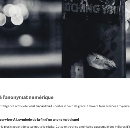
al à l’anonymat numérique
l’intelligence artificielle vient aujourd’hui lui porter le coup de grâce, à travers trois avancées majeu
learview AI, symbole de la fin d’un anonymat visuel
 le plus frappant de cette nouvelle réalité. Cette entreprise américaine a accumulé des milliards 