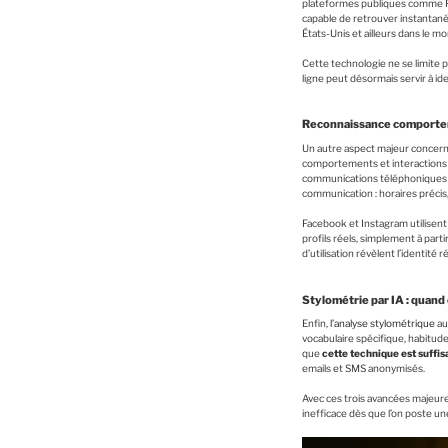
plateformes publiques comme Fac
capable de retrouver instantaném
États-Unis et ailleurs dans le m
Cette technologie ne se limite pa
ligne peut désormais servir à i
Reconnaissance comporteme
Un autre aspect majeur concern
comportements et interactions 
communications téléphoniques
communication : horaires précis,
Facebook et Instagram utilisen
profils réels, simplement à par
d’utilisation révèlent l’identité
Stylométrie par IA : quand
Enfin,
l’analyse stylométrique
au
vocabulaire spécifique, habitud
que
cette technique est suffi
emails et SMS anonymisés.
Avec ces trois avancées majeure
inefficace dès que l’on poste u