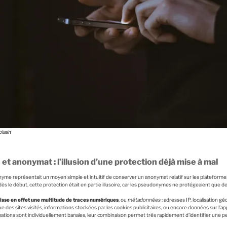
plash
t anonymat : l’illusion d’une protection déjà mise à mal
me représentait un moyen simple et intuitif de conserver un anonymat relatif sur les plateforme
ès le début, cette protection était en partie illusoire, car les pseudonymes ne protégeaient que de
aisse en effet une multitude de traces numériques
, ou
métadonnées
: adresses IP, localisation 
 des sites visités, informations stockées par les cookies publicitaires, ou encore données sur l’appa
ormations sont individuellement banales, leur combinaison permet très rapidement d’identifier une