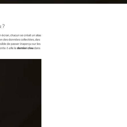
u ?
n écran, chacun se créait un alias
tion des données collectées, des
ssible de passer inaperçu sur les
ente-t-elle le
dernier clou
dans