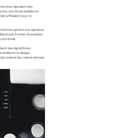
echerches figuraient des
ncore, une étude publiée en
l) suffisaient pour ré-
à Internet génère une signature
L’Electronic Frontier Foundation
u son email.
ilisent des algorithmes
i améliorer le ciblage
irectes (même lieu, même adresse