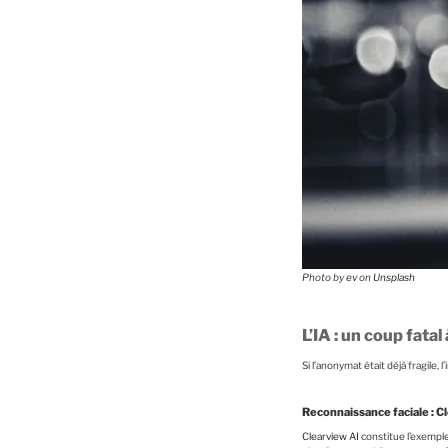
Photo by
ev
on
Unsplash
L’IA : un coup fat
Si l’anonymat était déjà fragile, 
Reconnaissance faciale : C
Clearview AI
constitue l’exemple