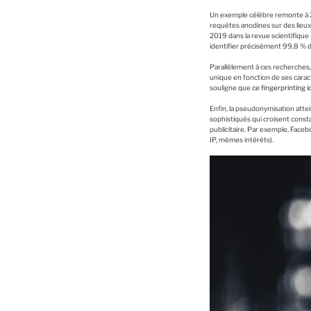
Un exemple célèbre remonte à
requêtes anodines sur des lieux
2019 dans la revue scientifique
identifier précisément 99,8 % 
Parallèlement à ces recherches, 
unique en fonction de ses caracté
souligne que
ce fingerprinting 
Enfin, la pseudonymisation att
sophistiqués qui croisent consta
publicitaire. Par exemple, Face
IP, mêmes intérêts).