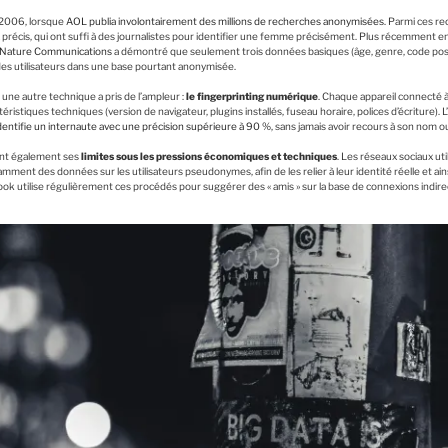
 2006, lorsque
AOL publia involontairement des millions de recherches anonymisées
. Parmi ces r
 précis, qui ont suffi à des journalistes pour identifier une femme précisément. Plus récemment e
Nature Communications
a démontré que seulement trois données basiques (âge, genre, code posta
des utilisateurs dans une base pourtant anonymisée.
une autre technique a pris de l’ampleur :
le fingerprinting numérique
. Chaque appareil connecté 
ristiques techniques (version de navigateur, plugins installés, fuseau horaire, polices d’écriture). 
identifie un internaute avec une précision supérieure à 90 %
, sans jamais avoir recours à son nom o
eint également ses
limites sous les pressions économiques et techniques
. Les réseaux sociaux ut
mment des données sur les utilisateurs pseudonymes, afin de les relier à leur identité réelle et ains
book utilise régulièrement ces procédés pour suggérer des « amis » sur la base de connexions ind