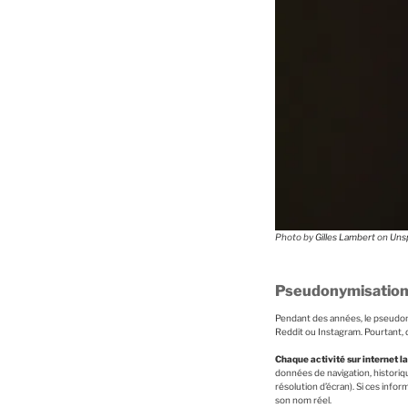
Photo by
Gilles Lambert
on
Uns
Pseudonymisation e
Pendant des années, le pseudony
Reddit ou Instagram. Pourtant, d
Chaque activité sur internet l
données de navigation, historique
résolution d’écran). Si ces inf
son nom réel.