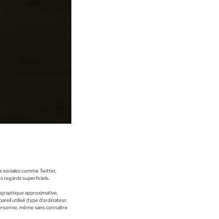
s sociales comme Twitter,
s regards superficiels.
géographique approximative,
reil utilisé (type d’ordinateur,
 personne, même sans connaître