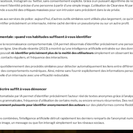
ebook, Instagram ou Twitter, sans consentement explicite. Grâce à un puissant algorithme de reco
ent l’identité précise d’une personne à partir d’une simple image. L’utilisation de Clearview AI par 
onde a suscité
des critiques massives
pour son intrusion sans précédent dans la vie privée.
s aux services de police : aujourd’hui, d’autres outils similaires sont utilisés plus largement, ce qu
dentifier précisément un internaute, même caché derrière un pseudonyme ou sur un autre profil.
ntale : quand vos habitudes suffisent à vous identifier
e la reconnaissance comportementale. L’IA permet désormais d’identifier précisément une perso
en ligne.
Une étude récente
(2023) a montré qu’une intelligence artificielle entraînée sur des d
 pouvait
ré-identifier précisément plus de la moitié des utilisateurs
simplement en observant le
 contacts réguliers, et fréquence des interactions.
t quotidiennement des procédés similaires pour détecter automatiquement les liens entre diffé
tir des comportements numériques. Ainsi, même sans fournir explicitement des informations person
 réelle d’un internaute avec une efficacité redoutable.
 écrire suffit à vous dénoncer
tomatisée par IA permet d’identifier précisément l’auteur réel de textes anonymes grâce à l’analyse 
es grammaticales, fréquence d’utilisation de certains mots, ou encore erreurs récurrentes. Des r
samment puissante pour identifier anonymement des auteurs
sur des plateformes comme Reddit
s combinées, l’intelligence artificielle détruit rapidement les derniers remparts de l’anonymat 
ne image, un message ou que l’on interagit simplement sur les réseaux sociaux.