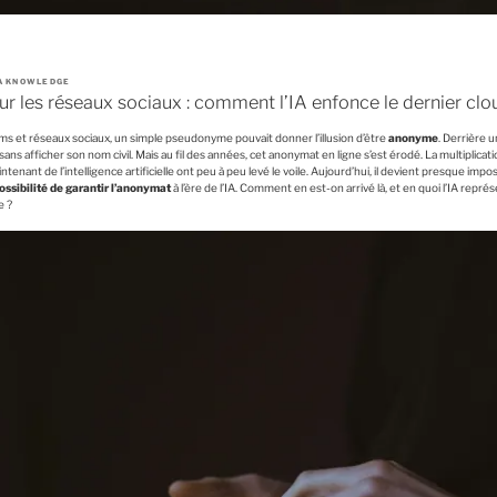
IA KNOWLEDGE
ur les réseaux sociaux : comment l’IA enfonce le dernier clo
ums et réseaux sociaux, un simple pseudonyme pouvait donner l’illusion d’être
anonyme
. Derrière u
sans afficher son nom civil. Mais au fil des années, cet anonymat en ligne s’est érodé. La multiplica
nant de l’intelligence artificielle ont peu à peu levé le voile. Aujourd’hui, il devient presque impo
ssibilité de garantir l’anonymat
à l’ère de l’IA. Comment en est-on arrivé là, et en quoi l’IA représ
e ?