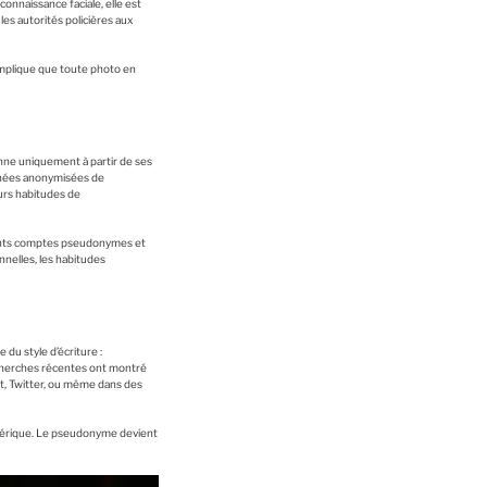
nnaissance faciale, elle est
les autorités policières aux
i implique que toute photo en
nne uniquement à partir de ses
onnées anonymisées de
urs habitudes de
rents comptes pseudonymes et
nelles, les habitudes
du style d’écriture :
echerches récentes ont montré
, Twitter, ou même dans des
numérique. Le pseudonyme devient