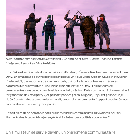
Avec l’aimable autorisation de Knit’s Island, L’Île sans fin / Ekiem Guilhem Caussen, Quentin
L’helgoualc’h pour Les Films Invisibles
En 2024 sort au cinéma le documentaire « Knit’s Island, L’Île sans fin » tourné entièrement dans
DayZ, un simulateur de survie postapocalyptique. On y suit Ekiem Guilhem Caussen et Quentin
L’helgoualc’h, des reporters de guerre virtuelle, qui vont à la rencontre des différentes
communautés survivalistes qui peuplent le monde virtuel de DayZ. Les logiques de
communautés dans ce jeu « bac-à-sable » vont loin, très loin. De la communauté ultra-sectaire, à
l’organisation de « rave party », en passant par des proto-religions, DayZ est passé d’un jeu
vidéo à un véritable espace social immersif, créant ainsi un contraste frappant avec les
échecs
successifs des métavers grand public
.
Il s’agit alors de se demander dans quelle mesure les communautés survivalistes de DayZ
illustrent-elles la capacité du jeu en général à générer des sociétés spontanées ?
Un simulateur de survie devenu un phénomène communautaire