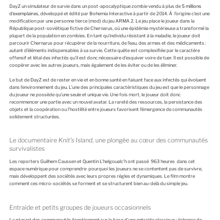
DayZ un simulateur de survie dans un post-apocalyptique zombie vendu à plus de
5 millions
d’exemplaires
, développé et édité par Bohemia Interactive à partir de 2014. À l’origine c’est une
modification par une personne tierce (mod) du jeu ARMA 2. Le jeu place le joueur dans la
République post-soviétique fictive de Chernarus, où une épidémie mystérieuse a transformé la
plupart de la population en zombies. En tant qu’individu résistant à la maladie, le joueur doit
parcourir Chernarus pour récupérer de la nourriture, de l’eau, des armes et des médicaments :
autant d’éléments indispensables à sa survie. Cette quête est complexifiée par le caractère
offensif et létal des infectés qu’il est donc nécessaire d’esquiver voire de tuer. Il est possible de
coopérer avec les autres joueurs, mais également de les éviter ou de les éliminer.
Le but de DayZ est de rester en vie et en bonne santé en faisant face aux infectés qui évoluent
dans l’environnement du jeu. L’une des principales caractéristiques du jeu est que le personnage
du joueur ne possède qu’une seule et unique vie. Une fois mort, le joueur doit donc
recommencer une partie avec un nouvel avatar. La rareté des ressources, la persistance des
objets et la coopération ou l’hostilité entre joueurs favorisent l’émergence de communautés
solidement structurées.
Le documentaire
Knit’s Island
, une plongée au cœur des communautés
survivalistes
Les reporters Guilhem Caussen et Quentin L’helgoualc’h ont passé 963 heures dans cet
espace numérique pour comprendre pourquoi les joueurs ne se contentent pas de survivre,
mais développent des sociétés avec leurs propres règles et dynamiques. Le film montre
comment ces micro-sociétés se forment et se structurent bien au-delà du simple jeu.
Entraide et petits groupes de joueurs occasionnels
La plupart des communautés fonctionnent sur la base d’une entraide classique : échange de