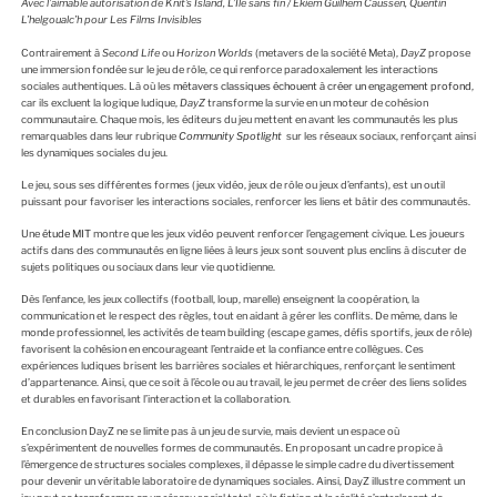
Avec l’aimable autorisation de Knit’s Island, L’Île sans fin / Ekiem Guilhem Caussen, Quentin
L’helgoualc’h pour Les Films Invisibles
Contrairement à
Second Life
ou
Horizon Worlds
(metavers de la société Meta),
DayZ
propose
une immersion fondée sur le jeu de rôle, ce qui renforce paradoxalement les interactions
sociales authentiques. Là où les
métavers classiques échouent à créer un engagement profond
,
car ils excluent la logique ludique,
DayZ
transforme la survie en un moteur de cohésion
communautaire. Chaque mois, les éditeurs du jeu mettent en avant les communautés les plus
remarquables dans leur rubrique
Community Spotlight
sur les réseaux sociaux, renforçant ainsi
les dynamiques sociales du jeu.
Le jeu, sous ses différentes formes (jeux vidéo, jeux de rôle ou jeux d’enfants), est un outil
puissant pour favoriser les interactions sociales, renforcer les liens et bâtir des communautés.
Une
étude MIT
montre que les jeux vidéo peuvent renforcer l’engagement civique. Les joueurs
actifs dans des communautés en ligne liées à leurs jeux sont souvent plus enclins à discuter de
sujets politiques ou sociaux dans leur vie quotidienne.
Dès l’enfance, les jeux collectifs (football, loup, marelle) enseignent la coopération, la
communication et le respect des règles, tout en aidant à gérer les conflits. De même, dans le
monde professionnel, les activités de team building (escape games, défis sportifs, jeux de rôle)
favorisent la cohésion en encourageant l’entraide et la confiance entre collègues. Ces
expériences ludiques brisent les barrières sociales et hiérarchiques, renforçant le sentiment
d’appartenance. Ainsi, que ce soit à l’école ou au travail, le jeu permet de créer des liens solides
et durables en favorisant l’interaction et la collaboration.
En conclusion DayZ ne se limite pas à un jeu de survie, mais devient un espace où
s’expérimentent de nouvelles formes de communautés. En proposant un cadre propice à
l’émergence de structures sociales complexes, il dépasse le simple cadre du divertissement
pour devenir un véritable laboratoire de dynamiques sociales. Ainsi, DayZ illustre comment un