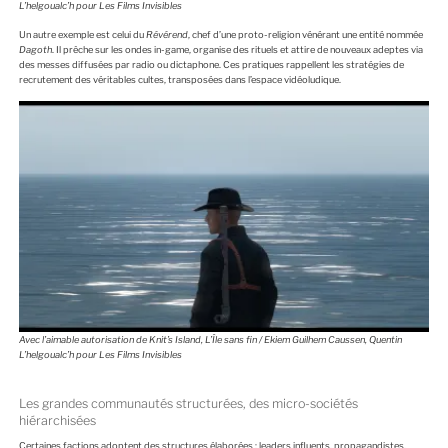
L’helgoualc’h pour Les Films Invisibles
Un autre exemple est celui du
Révérend
, chef d’une proto-religion vénérant une entité nommée
Dagoth
. Il prêche sur les ondes in-game, organise des rituels et attire de nouveaux adeptes via
des messes diffusées par radio ou dictaphone. Ces pratiques rappellent les stratégies de
recrutement des véritables cultes, transposées dans l’espace vidéoludique.
Avec l’aimable autorisation de Knit’s Island, L’Île sans fin / Ekiem Guilhem Caussen, Quentin
L’helgoualc’h pour Les Films Invisibles
Les grandes communautés structurées, des micro-sociétés
hiérarchisées
Certaines factions adoptent des structures élaborées : leaders influents, propagandistes,