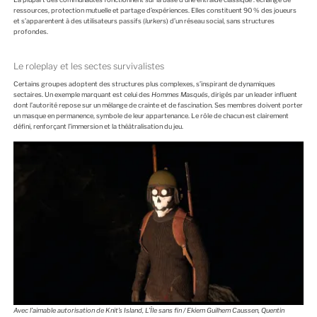
ressources, protection mutuelle et partage d’expériences. Elles constituent 90 % des joueurs
et s’apparentent à des utilisateurs passifs (
lurker
s) d’un réseau social, sans structures
profondes.
Le roleplay et les sectes survivalistes
Certains groupes adoptent des structures plus complexes, s’inspirant de dynamiques
sectaires. Un exemple marquant est celui des
Hommes Masqués
, dirigés par un leader influent
dont l’autorité repose sur un mélange de crainte et de fascination. Ses membres doivent porter
un masque en permanence, symbole de leur appartenance. Le rôle de chacun est clairement
défini, renforçant l’immersion et la théâtralisation du jeu.
Avec l’aimable autorisation de Knit’s Island, L’Île sans fin / Ekiem Guilhem Caussen, Quentin