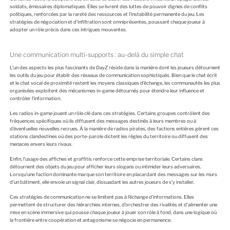
soldats, émissaires diplomatiques. Elles se livrent des luttes de pouvoir dignes de conflits
politiques, renforcées par la rareté des ressources et l’instabilité permanente du jeu. Les
stratégies de négociation et d’infiltration sont omniprésentes, poussant chaque joueur à
adopter un rôle précis dans ces intrigues mouvantes.
Une communication multi-supports : au-delà du simple chat
L’un des aspects les plus fascinants de
DayZ
réside dans la manière dont les joueurs détournent
les outils du jeu pour établir des réseaux de communication sophistiqués. Bien que le chat écrit
et le chat vocal de proximité restent les moyens classiques d’échange, les communautés les plus
organisées exploitent des mécanismes in-game détournés pour étendre leur influence et
contrôler l’information.
Les radios in-game jouent un rôle clé dans ces stratégies. Certains groupes contrôlent des
fréquences spécifiques où ils diffusent des messages destinés à leurs membres ou à
d’éventuelles nouvelles recrues. À la manière de radios pirates, des factions entières gèrent ces
stations clandestines où des porte-parole dictent les règles du territoire ou diffusent des
menaces envers leurs rivaux.
Enfin, l’usage des affiches et graffitis renforce cette emprise territoriale. Certains clans
détournent des objets du jeu pour afficher leurs slogans ou intimider leurs adversaires.
Lorsqu’une faction dominante marque son territoire en placardant des messages sur les murs
d’un bâtiment, elle envoie un signal clair, dissuadant les autres joueurs de s’y installer.
Ces stratégies de communication ne se limitent pas à l’échange d’informations. Elles
permettent de structurer des hiérarchies internes, d’orchestrer des rivalités et d’alimenter une
mise en scène immersive qui pousse chaque joueur à jouer son rôle à fond, dans une logique où
la frontière entre coopération et antagonisme se négocie en permanence.