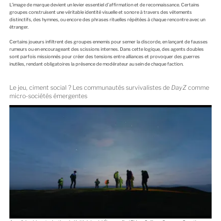
L’image de marque devient un levier essentiel d’affirmation et de reconnaissance. Certains
groupes construisent une véritable identité visuelle et sonore à travers des vêtements
distinctifs, des hymnes, ou encore des phrases rituelles répétées à chaque rencontre avec un
étranger.
Certains joueurs infiltrent des groupes ennemis pour semer la discorde, en lançant de fausses
rumeurs ou en encourageant des scissions internes. Dans cette logique, des agents doubles
sont parfois missionnés pour créer des tensions entre alliances et provoquer des guerres
inutiles, rendant obligatoires la présence de modérateur au sein de chaque faction.
Le jeu, ciment social ? Les communautés survivalistes de
DayZ
comme
micro-sociétés émergentes