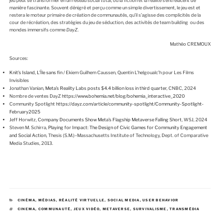
jeu peut se transformer en un réseau social total, où la fiction et la réalité s’entrelacent de
manière fascinante. Souvent dénigré et perçu comme un simple divertissement, le jeu est et
restera le moteur primaire de création de communautés, qu’il s’agisse des complicités de la
cour de récréation, des stratégies du jeu de séduction, des activités de team building ou des
mondes immersifs comme
DayZ
.
Mathéo CREMOUX
Sources:
Knit’s Island, L’Île sans fin
/ Ekiem Guilhem Caussen, Quentin L’helgoualc’h pour Les Films
Invisibles
Jonathan Vanian,
Meta’s Reality Labs posts $4.4 billion loss in third quarter
, CNBC, 2024
Nombre de ventes DayZ
https://www.bohemia.net/blog/bohemia_interactive_2020
Community Spotlight
https://dayz.com/article/community-spotlight/Community-Spotlight-
February2025
Jeff Horwitz,
Company Documents Show Meta’s Flagship Metaverse Falling Short
, WSJ, 2024
Steven M. Schirra,
Playing for Impact: The Design of Civic Games for Community Engagement
and Social Action
, Thesis (S.M.)–Massachusetts Institute of Technology, Dept. of Comparative
Media Studies, 2013.
C
CINÉMA
,
MÉDIAS
,
RÉALITÉ VIRTUELLE
,
SOCIAL MEDIA
,
USER BEHAVIOR
A
É
CINEMA
,
COMMUNAUTÉ
,
JEUX VIDÉO
,
METAVERSE
,
SURVIVALISME
,
TRANSMÉDIA
T
T
É
I