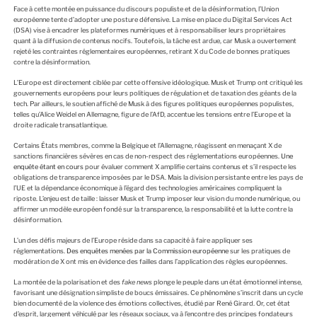
Face à cette montée en puissance du discours populiste et de la désinformation, l’Union
européenne tente d’adopter une posture défensive. La mise en place du Digital Services Act
(DSA) vise à encadrer les plateformes numériques et à responsabiliser leurs propriétaires
quant à la diffusion de contenus nocifs. Toutefois, la tâche est ardue, car Musk a ouvertement
rejeté les contraintes réglementaires européennes, retirant X du Code de bonnes pratiques
contre la désinformation.
L’Europe est directement ciblée par cette offensive idéologique. Musk et Trump ont critiqué les
gouvernements européens pour leurs politiques de régulation et de taxation des géants de la
tech. Par ailleurs, le soutien affiché de Musk à des figures politiques européennes populistes,
telles qu’Alice Weidel en Allemagne, figure de l’AfD, accentue les tensions entre l’Europe et la
droite radicale transatlantique.
Certains États membres, comme la Belgique et l’Allemagne, réagissent en menaçant X de
sanctions financières sévères en cas de non-respect des réglementations européennes.
Une
enquête étant en cours
pour évaluer comment X amplifie certains contenus et s’il respecte les
obligations de transparence imposées par le DSA. Mais la division persistante entre les pays de
l’UE et la dépendance économique à l’égard des technologies américaines compliquent la
riposte. L’enjeu est de taille : laisser Musk et Trump imposer leur vision du monde numérique, ou
affirmer un modèle européen fondé sur la transparence, la responsabilité et la lutte contre la
désinformation.
L’un des défis majeurs de l’Europe réside dans sa capacité à faire appliquer ses
réglementations.
Des enquêtes menées par la Commission européenne
sur les pratiques de
modération de X ont mis en évidence des failles dans l’application des règles européennes.
La montée de la polarisation et des
fake news
plonge le peuple dans un état émotionnel intense,
favorisant une désignation simpliste de boucs émissaires. Ce phénomène s’inscrit dans un cycle
bien documenté de la violence des émotions collectives, étudié par René Girard. Or, cet état
d’esprit, largement véhiculé par les réseaux sociaux, va à l’encontre des principes fondateurs