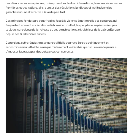
des démocraties européennes, qui reposent sur le droit international, la reconnaissance des
frontières et des nations, ainsi que sur des régulations juridiques et institutionnelles
garantissant une alternative à la loi du plus fort.
Ces principes fondateurs sont fragiles face à la violence émotionnelle des contenus, qui
l’emportent souvent sur la rationalité humaine. En effet, les peuples européens n’ont pas
toujours conscience de la richesse de ces constructions, régulatrices de la paix en Europe
depuis ces 80 dernières années.
Cependant, cette régulation s’annonce difficile pour une Europe politiquement et
économiquement affaiblie, ainsi que militairement vulnérable, qui risque ainsi de peiner à
s’imposer face aux grandes puissances concurrentes.