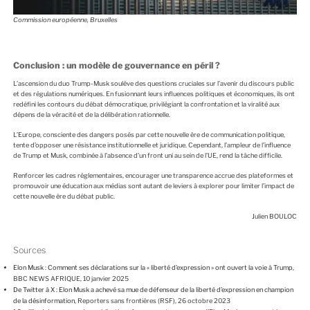
Commission européenne, Bruxelles
Conclusion : un modèle de gouvernance en péril ?
L’ascension du duo Trump-Musk soulève des questions cruciales sur l’avenir du discours public
et des régulations numériques. En fusionnant leurs influences politiques et économiques, ils ont
redéfini les contours du débat démocratique, privilégiant la confrontation et la viralité aux
dépens de la véracité et de la délibération rationnelle.
L’Europe, consciente des dangers posés par cette nouvelle ère de communication politique,
tente d’opposer une résistance institutionnelle et juridique. Cependant, l’ampleur de l’influence
de Trump et Musk, combinée à l’absence d’un front uni au sein de l’UE, rend la tâche difficile.
Renforcer les cadres réglementaires, encourager une transparence accrue des plateformes et
promouvoir une éducation aux médias sont autant de leviers à explorer pour limiter l’impact de
cette nouvelle ère du débat public.
Julien BOULOC
Sources
Elon Musk : Comment ses déclarations sur la « liberté d’expression » ont ouvert la voie à Trump
,
BBC NEWS AFRIQUE, 10 janvier 2025
De Twitter à X : Elon Musk a achevé sa mue de défenseur de la liberté d’expression en champion
de la désinformation
, Reporters sans frontières (RSF), 26 octobre 2023