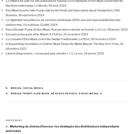
1,2 milliard de vues sur des publications fausses ou trompeuses d’Elon Musk concernant les
élections américaines
, Le Monde, 09 août 2024
Elon Musk boosts fake Trump rally bomb threat and false claims about the election
, CNN
Business, 18 septembre 2024
Le règlement européen sur les services numériques (DSA) vise une responsabilisation des
plateformes
, Vie publique, 11 juillet 2024
Face à Donald Trump et Elon Musk, l’Europe devra résister au tournis
, La Croix, 08 janvier 2025
Europe’s press goes after Musk’s X
, Politico, 15 novembre 2024
La croisade d’Elon Musk contre les médias traditionnels
, Le Point, 09 novembre 2024
In Suspending Journalists on Twitter, Musk Flexes His Media Muscle
, The New York Times, 16
décembre 2022
Liberté d’expression : « on ne peut plus rien dire » ?
, C ce soir, 24 janvier 2025
C
MÉDIAS
,
SOCIAL MEDIA
A
É
DONALD TRUMP
,
ELON MUSK
,
RÉSEAUX SOCIAUX
,
SOCIAL MEDIA
,
X
T
T
É
I
G
Q
O
U
R
E
I
T
E
T
N
S
E
A
PRÉCÉDENT
a
S
r
Marketing du cinéma d’horreur : les stratégies des distributeurs indépendants
v
t
américains
i