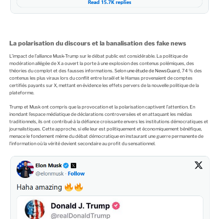
La polarisation du discours et la banalisation des fake news
L’impact de l’alliance Musk-Trump sur le débat public est considérable. La politique de
modération allégée de X a ouvert la porte à une explosion des contenus polémiques, des
théories du complot et des fausses informations. Selon
une étude de NewsGuard
, 74 % des
contenus les plus viraux lors du conflit entre Israël et le Hamas provenaient de comptes
certifiés payants sur X, mettant en évidence les effets pervers de la nouvelle politique de la
plateforme.
Trump et Musk ont compris que la provocation et la polarisation captivent l’attention. En
inondant l’espace médiatique de déclarations controversées et en attaquant les médias
traditionnels, ils ont contribué à la défiance croissante envers les institutions démocratiques et
journalistiques. Cette approche, si elle leur est politiquement et économiquement bénéfique,
menace le fondement même du débat démocratique en instaurant une guerre permanente de
l’information où la vérité devient secondaire au profit du sensationnel.