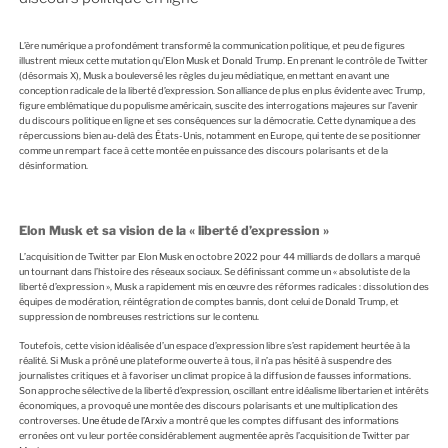
I
É
L
E
L’ère numérique a profondément transformé la communication politique, et peu de figures
illustrent mieux cette mutation qu’Elon Musk et Donald Trump. En prenant le contrôle de Twitter
(désormais X), Musk a bouleversé les règles du jeu médiatique, en mettant en avant une
conception radicale de la liberté d’expression. Son alliance de plus en plus évidente avec Trump,
figure emblématique du populisme américain, suscite des interrogations majeures sur l’avenir
du discours politique en ligne et ses conséquences sur la démocratie. Cette dynamique a des
répercussions bien au-delà des États-Unis, notamment en Europe, qui tente de se positionner
comme un rempart face à cette montée en puissance des discours polarisants et de la
désinformation.
Elon Musk et sa vision de la « liberté d’expression »
L’acquisition de Twitter par Elon Musk en octobre 2022 pour 44 milliards de dollars a marqué
un tournant dans l’histoire des réseaux sociaux. Se définissant comme un « absolutiste de la
liberté d’expression », Musk a rapidement mis en œuvre des réformes radicales : dissolution des
équipes de modération, réintégration de comptes bannis, dont celui de Donald Trump, et
suppression de nombreuses restrictions sur le contenu.
Toutefois, cette vision idéalisée d’un espace d’expression libre s’est rapidement heurtée à la
réalité. Si Musk a prôné une plateforme ouverte à tous, il n’a pas hésité à suspendre des
journalistes critiques et à favoriser un climat propice à la diffusion de fausses informations.
Son approche sélective de la liberté d’expression, oscillant entre idéalisme libertarien et intérêts
économiques, a provoqué une montée des discours polarisants et une multiplication des
controverses.
Une étude de l’Arxiv
a montré que les comptes diffusant des informations
erronées ont vu leur portée considérablement augmentée après l’acquisition de Twitter par