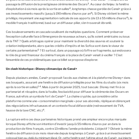
3
passage la diffusion de la prestigieuse cérémonie des Oscars
. Au cœur de l’enjeu : la fenêtre
4
d’exploitation à six mois après la sortie en salles
, longtemps chasse gardée de Canal+ grâce à
4
ses investissements massifs (jusqu’à 190 millions d’euros par an
). Si Disney obtient le même
4
privilège, moyennant une augmentation radicale de ses apports (de 13 à 55 millions d’euros
), le
modèle français traditionnel, basé sur un diffuseur-pilier, s’en trouverait ébranlé.
Ces bouleversements en cascade soulèvent de multiples questions. Comment préserver
l’exception culturelle face à l’émergence de nouveaux acteurs, qu’ils soient américains ou issus
de la TNT ? Quels arbitrages opérer pour maintenir la diversité des œuvres et soutenir la
création indépendante, alors que les crédits d’impôts et les Sofica sont dans le viseur de
5
certains parlementaires
? Et surtout, dans un paysage où l’offre se fragmente, qui endossera
le rôle de grand financeur du cinéma français si la place de Canal+ venait à vaciller ? C’est
l’ensemble de ces problématiques que ce billet se propose d’explorer.
Un clash historique : Disney s’émancipe de Canal+
Depuis plusieurs années, Canal+ proposait l’accès aux chaînes et à la plateforme Disney+ dans
ses bouquets, assurant une fenêtre de diffusion privilégiée pour les films du studio (six mois
1
4
après la sortie en salles)
. Mais à partir de janvier 2025, tout bascule : Disney met fin à ce
partenariat et récupère, dans la foulée, l’exclusivité pour diffuser la cérémonie des Oscars en
3
France, autrefois un symbole fort de Canal+
. La chaîne cryptée, qui considère cette
plateforme comme une « consommation marginale » pour ses abonnés, réplique en dénonçant
des négociations infructueuses et un contexte fiscal défavorable (redressement de TVA,
4
hausse de la taxe CNC, etc.)
.
La rupture entre ces deux partenaires historiques prend une ampleur encore plus marquée
lorsque Disney affiche son intention d’investir jusqu’à 55 millions d’euros par an dans la
production de films français, contre 13 millions l’année précédente. L’objectif ? Obtenir la même
fenêtre de diffusion à six mois réservée depuis longtemps à Canal+, grâce à un investissement
colossal bien au-delà du minimum légal. Or, cette fenêtre est l’ultime atout de Canal+, qui injecte