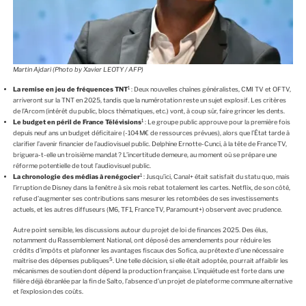
Martin Ajdari (Photo by Xavier LEOTY / AFP)
1
La remise en jeu de fréquences TNT
: Deux nouvelles chaînes généralistes, CMI TV et OFTV,
arriveront sur la TNT en 2025, tandis que la numérotation reste un sujet explosif. Les critères
de l’Arcom (intérêt du public, blocs thématiques, etc.) vont, à coup sûr, faire grincer les dents.
1
Le budget en péril de France Télévisions
: Le groupe public approuve pour la première fois
depuis neuf ans un budget déficitaire (-104 M€ de ressources prévues), alors que l’État tarde à
clarifier l’avenir financier de l’audiovisuel public. Delphine Ernotte-Cunci, à la tête de France TV,
briguera-t-elle un troisième mandat ? L’incertitude demeure, au moment où se prépare une
réforme potentielle de tout l’audiovisuel public.
1
La chronologie des médias à renégocier
: Jusqu’ici, Canal+ était satisfait du statu quo, mais
l’irruption de Disney dans la fenêtre à six mois rebat totalement les cartes. Netflix, de son côté,
refuse d’augmenter ses contributions sans mesurer les retombées de ses investissements
actuels, et les autres diffuseurs (M6, TF1, France TV, Paramount+) observent avec prudence.
Autre point sensible, les discussions autour du projet de loi de finances 2025. Des élus,
notamment du Rassemblement National, ont déposé des amendements pour réduire les
crédits d’impôts et plafonner les avantages fiscaux des Sofica, au prétexte d’une nécessaire
5
maîtrise des dépenses publiques
. Une telle décision, si elle était adoptée, pourrait affaiblir les
mécanismes de soutien dont dépend la production française. L’inquiétude est forte dans une
filière déjà ébranlée par la fin de Salto, l’absence d’un projet de plateforme commune alternative
et l’explosion des coûts.