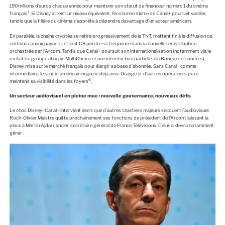
190 millions d’euros chaque année pour maintenir son statut de financeur numéro 1 du cinéma
7
français
. Si Disney atteint un niveau équivalent, l’économie même de Canal+ pourrait vaciller,
tandis que la filière du cinéma s’apprête à dépendre davantage d’un acteur américain.
En parallèle, la chaîne cryptée se retire progressivement de la TNT, mettant fin à la diffusion de
certains canaux payants, et voit C8 perdre sa fréquence dans la nouvelle redistribution
orchestrée par l’Arcom. Tandis que Canal+ poursuit son internationalisation (notamment via le
rachat du groupe africain MultiChoice et une introduction partielle à la Bourse de Londres),
Disney mise sur le marché français pour élargir sa base d’abonnés. Sans Canal+ comme
intermédiaire, le studio américain négocie déjà avec Orange et d’autres opérateurs pour
6
maintenir sa visibilité dans les foyers
.
Un secteur audiovisuel en pleine mue : nouvelle gouvernance, nouveaux défis
Le choc Disney–Canal+ intervient alors que d’autres chantiers majeurs secouent l’audiovisuel.
Roch-Olivier Maistre quitte prochainement ses fonctions de président de l’Arcom, laissant la
place à Martin Ajdari, ancien secrétaire général de France Télévisions. Celui-ci devra notamment
gérer :