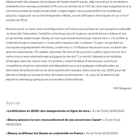
déplacement des plaques tectoniques de l’audiovisuel français, déjà secoué par la nomination
imminente d’un nouveau président à l’Arcom, la refonte de la TNT, les réformes budgétaires et la
refonte possible de l’audiovisuel public. L’enjeu majeur reste la pérennité d’un modèle qui,
jusqu’ici, s’appuyait sur la chronologie des médias, sur les diffuseurs historiques et sur un fort
soutien de l’État.
Reste à savoir si, dans cette reconfiguration, la France saura préserver son exception culturelle
: la diversité, l’innovation, l’ambition artistique qui ont toujours caractérisé son cinéma et ses
programmes audiovisuels. Disney, en tant que nouvel investisseur massif, fera-t-il fructifier la
créativité locale ou imposera-t-il une uniformisation des contenus ? Canal+, en perdant un
monopole soigneusement entretenu, conservera-t-il l’influence nécessaire pour soutenir des
œuvres audacieuses ? Et quelles réponses l’Arcom et les pouvoirs publics apporteront-ils à
cette concurrence internationale qui gagne du terrain ? Le verdict dépendra de multiples
arbitrages dans les mois à venir. Si certains y voient le début d’une ère plus ouverte et
compétitive, d’autres redoutent une dépendance accrue à quelques multinationales, au
détriment de la liberté de ton et de la spécificité française. Dans tous les cas, 2025 pourrait
bien être l’année où se joue le futur de l’audiovisuel national — et, avec lui, le destin d’une
industrie cinématographique encore enviée à l’international.
FAY Benjamin
Sources
«
La télévision en 2025 : des changements en ligne de mire
»
,
Ecran Total
, 13/01/2025.
«
Disney annonce le non-renouvellement de son accord avec Canal+
»
,
Ecran Total
,
04/11/2024.
«
Disney va diffuser les Oscars en exclusivité en France
»
,
Ecran Total
, 10/12/2024.