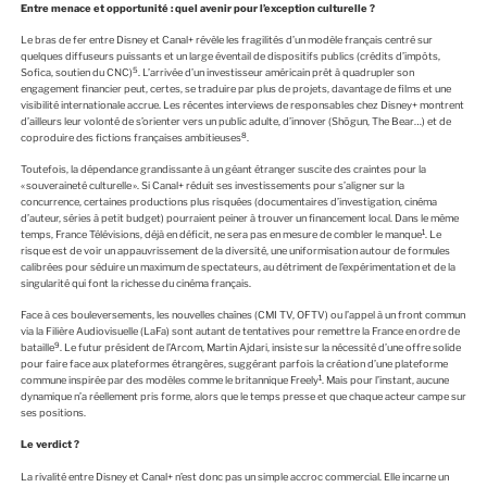
Entre menace et opportunité : quel avenir pour l’exception culturelle ?
Le bras de fer entre Disney et Canal+ révèle les fragilités d’un modèle français centré sur
quelques diffuseurs puissants et un large éventail de dispositifs publics (crédits d’impôts,
5
Sofica, soutien du CNC)
. L’arrivée d’un investisseur américain prêt à quadrupler son
engagement financier peut, certes, se traduire par plus de projets, davantage de films et une
visibilité internationale accrue. Les récentes interviews de responsables chez Disney+ montrent
d’ailleurs leur volonté de s’orienter vers un public adulte, d’innover (Shōgun, The Bear…) et de
8
coproduire des fictions françaises ambitieuses
.
Toutefois, la dépendance grandissante à un géant étranger suscite des craintes pour la
« souveraineté culturelle ». Si Canal+ réduit ses investissements pour s’aligner sur la
concurrence, certaines productions plus risquées (documentaires d’investigation, cinéma
d’auteur, séries à petit budget) pourraient peiner à trouver un financement local. Dans le même
1
temps, France Télévisions, déjà en déficit, ne sera pas en mesure de combler le manque
. Le
risque est de voir un appauvrissement de la diversité, une uniformisation autour de formules
calibrées pour séduire un maximum de spectateurs, au détriment de l’expérimentation et de la
singularité qui font la richesse du cinéma français.
Face à ces bouleversements, les nouvelles chaînes (CMI TV, OFTV) ou l’appel à un front commun
via la Filière Audiovisuelle (LaFa) sont autant de tentatives pour remettre la France en ordre de
9
bataille
. Le futur président de l’Arcom, Martin Ajdari, insiste sur la nécessité d’une offre solide
pour faire face aux plateformes étrangères, suggérant parfois la création d’une plateforme
1
commune inspirée par des modèles comme le britannique Freely
. Mais pour l’instant, aucune
dynamique n’a réellement pris forme, alors que le temps presse et que chaque acteur campe sur
ses positions.
Le verdict ?
La rivalité entre Disney et Canal+ n’est donc pas un simple accroc commercial. Elle incarne un