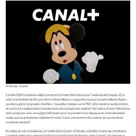
E
© Disney / Canal+
L’année 2025 s’annonce déjà comme un tournant historique pour l’audiovisuel français. D’un
côté, le président de l’Arcom, Roch-Olivier Maistre, s’apprête à passer la main à Martin Ajdari,
qui devra gérer de grands chantiers : nouvelles chaînes sur la TNT, réforme de la numérotation,
1
et surtout la renégociation sensible de la chronologie des médias
. De l’autre, France Télévisions
1
doit composer avec un budget déficitaire pour la première fois depuis près d’une décennie
,
tandis que sa présidente, Delphine Ernotte-Cunci, entretient le flou autour de son éventuel
1
troisième mandat
.
Au milieu de ces turbulences, la rivalité entre Canal+ et Disney cristallise toutes les attentions.
2
Le géant américain a annoncé la fin de la distribution de Disney+ chez Canal+
, récupérant au