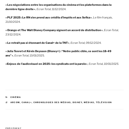
«
Les négociations entre les organisations du cinéma et les plateformes dans la
dernière ligne droite
»
,
Ecran Total
, 11/12/2024.
«
PLF 2025 : Le RN s’en prend aux crédits d’impôts et aux Sofica
»
,
Le film français
,
21/10/2024.
«
Orange et The Walt Disney Company signent un accord de distribution
»
,
Ecran Total
,
23/12/2024.
«
Le retrait pas si étonnant de Canal+ de la TNT
»
,
Ecran Total
, 09/12/2024.
«
Julia Tenret et Kévin Deysson (Disney+) : “Notre public cible, ce sont les 18-49
ans
” »
,
Ecran Total
, 13/01/2025.
«
Enjeux de l’audiovisuel en 2025 : les syndicats ont la parole
»
,
Ecran Total, 10/01/2025
.
C
CINÉMA
A
É
ARCOM
,
CANAL+
,
CHRONOLOGIES DES MÉDIAS
,
DISNEY
,
MÉDIAS
,
TÉLÉVISION
T
T
É
I
G
Q
O
U
R
E
I
T
E
T
N
S
E
A
PRÉCÉDENT