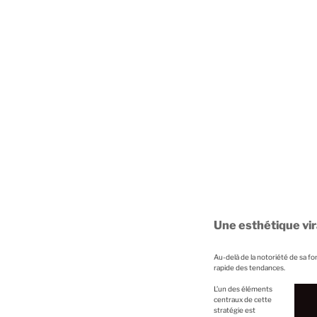
Une esthétique vir
Au-delà de la notoriété de sa fo
rapide des tendances.
L’un des éléments
centraux de cette
stratégie est