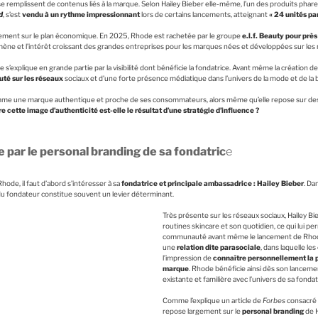
se remplissent de contenus liés à la marque. Selon Hailey Bieber elle-même, l’un des produits phar
d
, s’est
vendu à un rythme impressionnant
lors de certains lancements, atteignant
« 24 unités pa
lement sur le plan économique. En 2025, Rhode est rachetée par le groupe
e.l.f. Beauty
pour près 
ène et l’intérêt croissant des grandes entreprises pour les marques nées et développées sur les
 s’explique en grande partie par la visibilité dont bénéficie la fondatrice. Avant même la création 
té sur les réseaux
sociaux et d’une forte présence médiatique dans l’univers de la mode et de la
me une marque authentique et proche de ses consommateurs, alors même qu’elle repose sur des
 cette image d’authenticité est-elle le résultat d’une stratégie d’influence ?
par le personal branding de sa fondatric
e
ode, il faut d’abord s’intéresser à sa
fondatrice et principale ambassadrice : Hailey Bieber
. Da
 du fondateur constitue souvent un levier déterminant.
Très présente sur les réseaux sociaux, Hailey B
routines skincare et son quotidien, ce qui lui p
communauté avant même le lancement de Rhode.
une
relation dite parasociale
, dans laquelle l
l’impression de
connaître personnellement la p
marque
. Rhode bénéficie ainsi dès son lanceme
existante et familière avec l’univers de sa fondat
Comme l’explique un article de
Forbes
consacré 
repose largement sur le
personal branding
de H