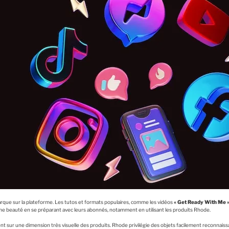
marque sur la plateforme. Les tutos et formats populaires, comme les vidéos
« Get Ready With Me
ine beauté en se préparant avec leurs abonnés, notamment en utilisant les produits Rhode.
ent sur une dimension très visuelle des produits. Rhode privilégie des objets facilement reconnais