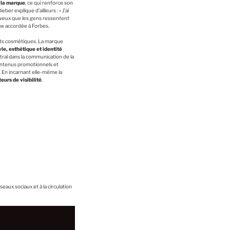
 la marque
, ce qui renforce son
eber explique d’ailleurs :
« J’ai
veux que les gens ressentent
iew accordée à Forbes.
its cosmétiques. La marque
yle, esthétique et identité
ntral dans la communication de la
contenus promotionnels et
. En incarnant elle-même la
eurs de visibilité
.
eaux sociaux et à la circulation