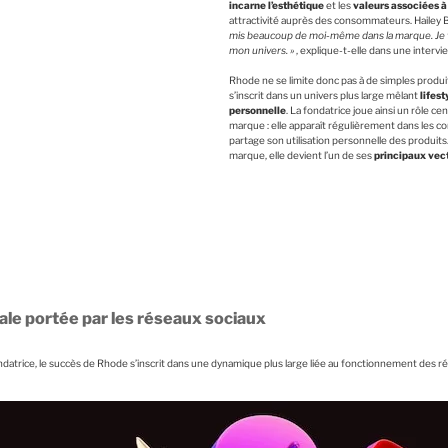
incarne l’esthétique
et les
valeurs associées à
attractivité auprès des consommateurs. Hailey Bi
mis beaucoup de moi-même dans la marque. Je 
mon univers. »
, explique-t-elle dans une interv
Rhode ne se limite donc pas à de simples produ
s’inscrit dans un univers plus large mêlant
lifest
personnelle
. La fondatrice joue ainsi un rôle ce
marque : elle apparaît régulièrement dans les 
partage son utilisation personnelle des produits
marque, elle devient l’un de ses
principaux vect
ale portée par les réseaux sociaux
ndatrice, le succès de Rhode s’inscrit dans une dynamique plus large liée au fonctionnement des rés