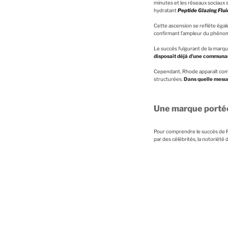
minutes et les réseaux sociaux 
hydratant
Peptide Glazing Flui
Cette ascension se reflète éga
confirmant l’ampleur du phénom
Le succès fulgurant de la marque
disposait déjà d’une communau
Cependant, Rhode apparaît com
structurées.
Dans quelle mesure
Une marque portée 
Pour comprendre le succès de Rh
par des célébrités, la notoriété