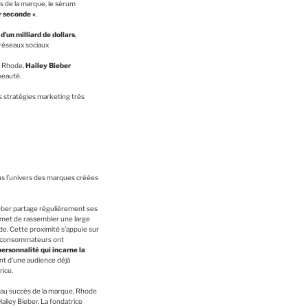
es de la marque, le sérum
r seconde »
.
d’un milliard de dollars
,
 réseaux sociaux
de Rhode,
Hailey Bieber
 beauté.
 stratégies marketing très
ns l’univers des marques créées
ieber partage régulièrement ses
ermet de rassembler une large
 Cette proximité s’appuie sur
es consommateurs ont
ersonnalité qui incarne la
nt d’une audience déjà
rice.
au succès de la marque, Rhode
ailey Bieber. La fondatrice