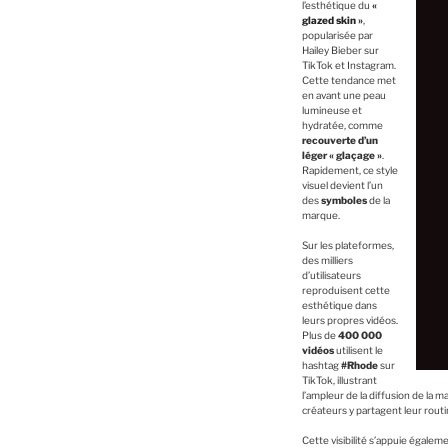
l’esthétique du
«
glazed skin
»
,
popularisée par
Hailey Bieber sur
TikTok et Instagram.
Cette tendance met
en avant une peau
lumineuse et
hydratée, comme
recouverte d’un
léger « glaçage »
.
Rapidement, ce style
visuel devient l’un
des
symboles
de la
marque.
Sur les plateformes,
des milliers
d’utilisateurs
reproduisent cette
esthétique dans
leurs propres vidéos.
Plus de
400 000
vidéos
utilisent le
hashtag
#Rhode
sur
TikTok, illustrant
l’ampleur de la diffusion de la 
créateurs y partagent leur rout
Cette visibilité s’appuie égalem