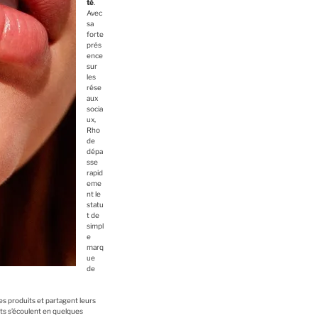
té
.
Avec
sa
forte
prés
ence
sur
les
rése
aux
socia
ux,
Rho
de
dépa
sse
rapid
eme
nt le
statu
t de
simpl
e
marq
ue
de
es produits et partagent leurs
orts s’écoulent en quelques