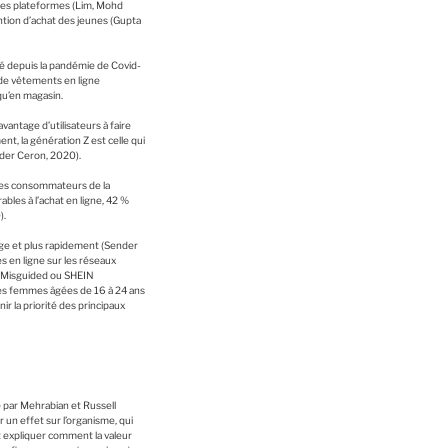
ces plateformes (Lim, Mohd
ntion d’achat des jeunes (Gupta
 depuis la pandémie de Covid-
 de vêtements en ligne
qu’en magasin.
antage d’utilisateurs à faire
t, la génération Z est celle qui
nder Ceron, 2020).
 des consommateurs de la
les à l’achat en ligne, 42 %
).
ge et plus rapidement (Sender
 en ligne sur les réseaux
, Misguided ou SHEIN
 des femmes âgées de 16 à 24 ans
r la priorité des principaux
 par Mehrabian et Russell
r un effet sur l’organisme, qui
 expliquer comment la valeur