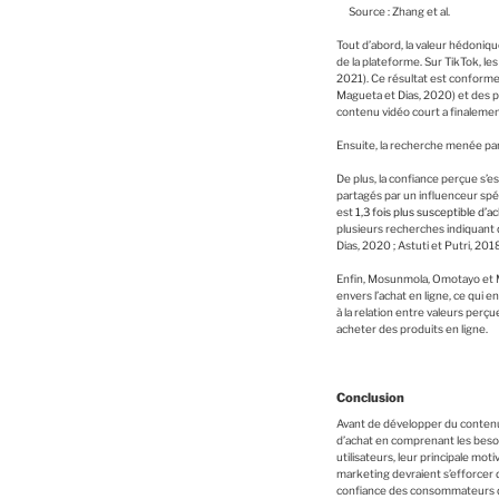
Source : Zhang et al.
Tout d’abord, la valeur hédonique
de la plateforme. Sur TikTok, l
2021). Ce résultat est conforme 
Magueta et Dias, 2020) et des pu
contenu vidéo court a finalement
Ensuite, la recherche menée par Z
De plus, la confiance perçue s’es
partagés par un influenceur spé
est
1,3 fois plus susceptible d’
plusieurs recherches indiquant 
Dias, 2020 ; Astuti et Putri, 2018
Enfin, Mosunmola, Omotayo et May
envers l’achat en ligne, ce qui 
à la relation entre valeurs perç
acheter des produits en ligne.
Conclusion
Avant de développer du contenu 
d’achat en comprenant les besoi
utilisateurs, leur principale mot
marketing devraient s’efforcer 
confiance des consommateurs dans