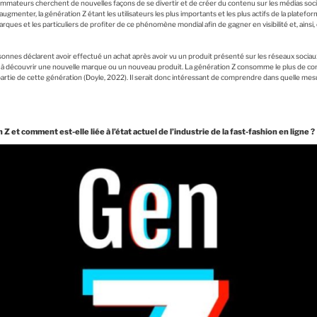
mateurs cherchent de nouvelles façons de se divertir et de créer du contenu sur les médias soci
gmenter, la génération Z étant les utilisateurs les plus importants et les plus actifs de la plateform
ues et les particuliers de profiter de ce phénomène mondial afin de gagner en visibilité et, ainsi,
nnes déclarent avoir effectué un achat après avoir vu un produit présenté sur les réseaux soc
és à découvrir une nouvelle marque ou un nouveau produit. La génération Z consomme le plus de 
partie de cette génération (Doyle, 2022). Il serait donc intéressant de comprendre dans quelle mes
Z et comment est-elle liée à l’état actuel de l’industrie de la fast-fashion en ligne ?