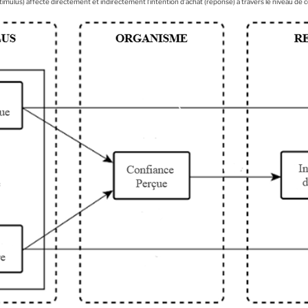
imulus) affecte directement et indirectement l’intention d’achat (réponse) à travers le niveau de 