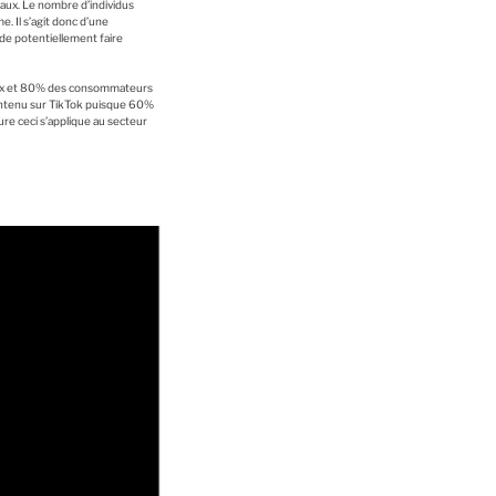
aux. Le nombre d’individus
e. Il s’agit donc d’une
 de potentiellement faire
iaux et 80% des consommateurs
contenu sur TikTok puisque 60%
ure ceci s’applique au secteur