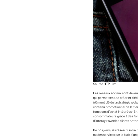
Source :
ITP Live
Les réseaux sociaux sont devenu
qui permettent de créer et d’é
élément clé de la stratégie glob
contenu promotionnel de la mar
fonctions d’achat intégrées (Br
consommateurs grâce à des foncti
d’interagir avec les clients pote
De nos jours, les réseaux soci
ou des services par le biais d’un