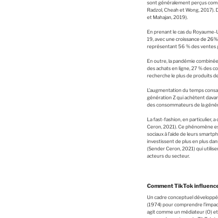
sont généralement perçus comme
Radzol, Cheah et Wong, 2017). D
et Mahajan, 2019).
En prenant le cas du Royaume-
19, avec
une croissance de 26% e
représentant 56 % des ventes g
En outre, la pandémie combinée 
des achats en ligne, 27 % des c
recherche le plus de produits 
L’augmentation du temps consac
génération Z qui achètent davan
des consommateurs de la généra
La fast-fashion, en particulier, 
Ceron, 2021). Ce phénomène est 
sociaux à l’aide de leurs smar
investissent de plus en plus da
(Sender Ceron, 2021) qui utilise
acteurs du secteur.
Comment TikTok influence 
Un cadre conceptuel développé p
(1974) pour comprendre l’impact d
agit comme un médiateur (O) et