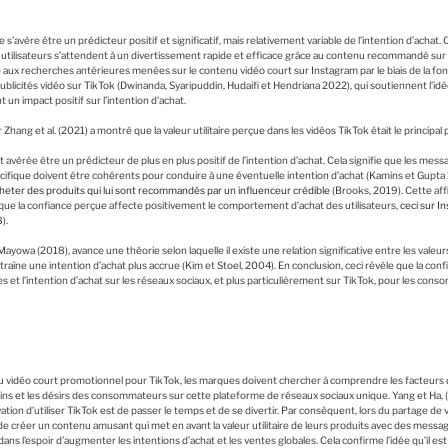
 s’avère être un prédicteur positif et significatif, mais relativement variable de l’intention d’achat. 
es utilisateurs s’attendent à un divertissement rapide et efficace grâce au contenu recommandé sur 
aux recherches antérieures menées sur le contenu vidéo court sur Instagram par le biais de la fonc
blicités vidéo sur TikTok (Dwinanda, Syaripuddin, Hudaifi et Hendriana 2022), qui soutiennent l’idé
 un impact positif sur l’intention d’achat.
hang et al. (2021) a montré que la valeur utilitaire perçue dans les vidéos TikTok était le principal p
t avérée être un prédicteur de plus en plus positif de l’intention d’achat. Cela signifie que les messa
cifique doivent être cohérents pour conduire à une éventuelle intention d’achat (Kamins et Gupta 
acheter des produits qui lui sont recommandés par un influenceur crédible
(Brooks, 2019). Cette af
que la confiance perçue affecte positivement le comportement d’achat des utilisateurs,
ceci sur I
).
owa (2018), avance une théorie selon laquelle il existe une relation significative entre les valeu
entraîne une intention d’achat plus accrue (Kim et Stoel, 2004). En conclusion, ceci révèle que la co
ues et l’intention d’achat sur les réseaux sociaux, et plus particulièrement sur TikTok, pour les co
vidéo court promotionnel pour TikTok, les marques doivent chercher à comprendre les facteurs qu
ns et les désirs des consommateurs sur cette plateforme de réseaux sociaux unique. Yang et Ha, (
ivation d’utiliser TikTok est de passer le temps et de se divertir. Par conséquent, lors du partage de v
de créer un contenu amusant qui met en avant la valeur utilitaire de leurs produits avec des messa
 l’espoir d’augmenter les intentions d’achat et les ventes globales. Cela confirme l’idée qu’il est