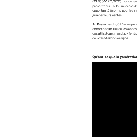
(23 %)
(WARC, 2021). Les consom
présents sur TikTok ne cesse d’au
opportunité énorme pour les marq
grimper leurs ventes.
Au Royaume-Uni, 82 % des perso
déclarent que TikTok les a aid
des utilisateurs mondiaux font 
de la fast-fashion en ligne.
Qu’est-ce que la génération 