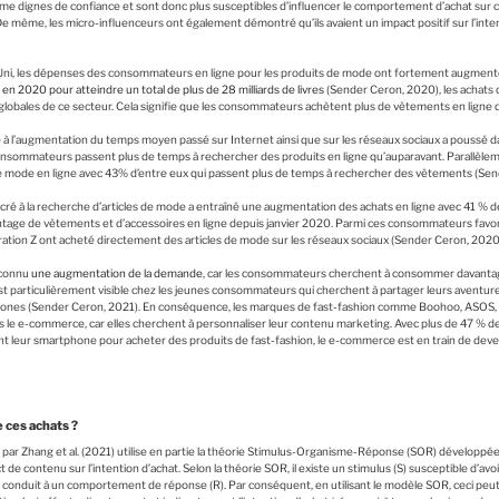
 dignes de confiance et sont donc plus susceptibles d’influencer le comportement d’achat sur 
e même, les micro-influenceurs ont également démontré qu’ils avaient un impact positif sur l’inte
Uni, les dépenses des consommateurs en ligne pour les produits de mode ont fortement augmenté
n 2020 pour atteindre un total de plus de 28 milliards de livres
(Sender Ceron, 2020), les achats
lobales de ce secteur. Cela signifie que les consommateurs achètent plus de vêtements en ligne 
à l’augmentation du temps moyen passé sur Internet ainsi que sur les réseaux sociaux a poussé dav
onsommateurs passent plus de temps à rechercher des produits en ligne qu’auparavant. Parallèlemen
de mode en ligne avec 43% d’entre eux qui passent plus de temps à rechercher des vêtements (Se
ré à la recherche d’articles de mode a entraîné une augmentation des achats en ligne avec 41 %
tage de vêtements et d’accessoires en ligne depuis janvier 2020. Parmi ces consommateurs favorab
tion Z ont acheté directement des articles de mode sur les réseaux sociaux (Sender Ceron, 2020
a connu
une augmentation de la demande
, car les consommateurs cherchent à consommer davanta
particulièrement visible chez les jeunes consommateurs qui cherchent à partager leurs aventures
tphones (Sender Ceron, 2021). En conséquence, les marques de fast-fashion comme Boohoo, ASOS
ns le e-commerce, car elles cherchent à personnaliser leur contenu marketing. Avec plus de 47 %
nt leur smartphone pour acheter des produits de fast-fashion, le e-commerce est en train de deveni
ces achats ?
ar Zhang et al. (2021) utilise en partie la théorie Stimulus-Organisme-Réponse (SOR) développée
e contenu sur l’intention d’achat. Selon la théorie SOR, il existe un stimulus (S) susceptible d’avoi
 conduit à un comportement de réponse (R). Par conséquent, en utilisant le modèle SOR, ceci peut