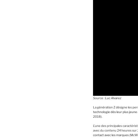
Source :
Luc Alvarez
La génération Z désigne les per
technologie dès leur plus jeune
2018).
L’une des principales caractéris
avec du contenu 24 heures sur 
contact avec les marques
(McWil