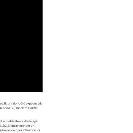
t. Ils ont donc été
exposés à la
x sociaux (Francis et Hoefel,
 aux utilisateurs d’interagir
d, 2016) qui cherchent
un
énération Z, les influenceurs