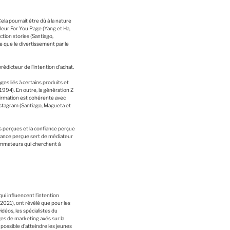
Cela pourrait être dû à la nature
leur For You Page (Yang et Ha,
tion stories (Santiago,
e que le divertissement par le
rédicteur de l’intention d’achat.
ges liés à certains produits et
1994). En outre, la génération Z
firmation est cohérente avec
nstagram
(Santiago, Magueta et
rs perçues et la confiance perçue
nfiance perçue sert de médiateur
nsommateurs qui cherchent à
i influencent l’intention
2021), ont révélé que pour les
idéos, les spécialistes du
ges de marketing axés sur la
 possible d’atteindre les jeunes