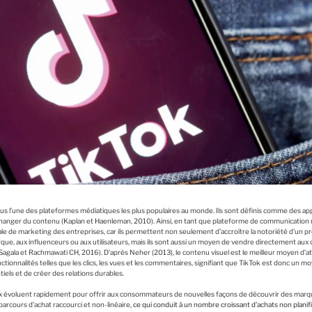
s l’une des plateformes médiatiques les plus populaires au monde. Ils sont définis comme des app
changer du contenu (Kaplan et Haenleman, 2010). Ainsi, en tant que plateforme de communication 
ale de marketing des entreprises, car ils permettent non seulement d’accroître la notoriété d’un pr
que, aux influenceurs ou aux utilisateurs, mais ils sont aussi un moyen de vendre directement au
 Sagala et Rachmawati CH, 2016). D’après Neher (2013), le contenu visuel est le meilleur moyen d’a
onnalités telles que les clics, les vues et les commentaires, signifiant que TikTok est donc un mo
ntiels et de créer des relations durables.
aux évoluent rapidement pour offrir aux consommateurs de nouvelles façons de découvrir des marq
 parcours d’achat raccourci et non-linéaire,
ce qui conduit à un nombre croissant d’achats non planifi