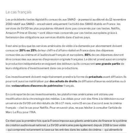
Le cas français
Les précédents textes législatifs consacrés aux SMAD –
je pense ici au décret du 12 novembre
2010 relatif aux SMAD
– encadraient uniquement l’activité des SMAD établis en France : les
services de SVOD les plus populaires n’étaient donc pas concernés par ces textes. Netflix,
Amazon Prime et Disney + sont désormais concernés par ces textes européens grâce à
l’extension des obligations aux services établis dans d’autres pays.
Il est ainsi prévu que les services américains de vidéo à la demande par abonnement doivent
consacrer
20% ou 25%
de leur chiffre d’affaire réalisé en France dans des dépenses
consacrées au cinéma et à l’audiovisuel français et européens.
85%
de ces dépenses devront
être consacrées aux œuvres d’expression originale française. Le décret prend aussi en compte
la production indépendante en exigeant des éditeurs qu’ils consacrent
une grande partie
de
leurs obligations d’investissement dans ces productions.
Ces investissement doivent majoritairement prendre la forme de
préachats
avant diffusion. Ils
pourront aussi se matérialiser par
des achats de droits
de diffusion d’œuvres existantes ou à
des r
estaurations d’œuvres de patrimoine
français.
En contrepartie de ces investissements, les plateformes américaines ont obtenu une
modification de la chronologie des médias. Les délais pour voir des films à la télévision ou sur
un service de SVOD ont été réduits de 36 à 17 mois, voire 15 en cas d’accord avec le cinéma
français – c’est le cas pour Netflix. Pour en savoir plus, ne pas hésiter à consulter
l’article
de
Marc Le Roy pour l’INA.
Ce n’est pas la première fois que la France impose aux géants américains de financer le système
de création audiovisuel national. La SVOD américaine paie également depuis 2018 la taxe vidéo
– qui comprend notamment la taxe sur les entrées dans les salles de cinéma – qui alimente le