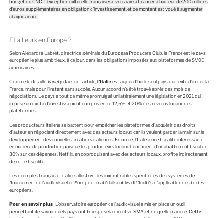
budget du CNC. L’exception culturelle française se verra ainsi financer à hauteur de 200 millions
d’euros supplémentaires en obligation d’investissement, et ce montant est voué à augmenter
chaque année.
Et ailleurs en Europe ?
Selon Alexandra Labret, directrice générale du European Producers Club, la France est le pays
européen le plus ambitieux, à ce jour, dans les obligations imposées aux plateformes de SVOD
américaines.
Comme le détaille
Variety
dans cet
article
,
l’Italie
est aujourd’hui le seul pays qui tente d’imiter la
France, mais pour l’instant sans succès. Aucun accord n’a été trouvé après des mois de
négociations. Le pays a tout de même promulgué unilatéralement une législation en 2021 qui
impose un quota d’investissement compris entre 12,5% et 20% des revenus locaux des
plateformes.
Les producteurs italiens se battent pour empêcher les plateformes d’acquérir des droits
d’auteur en négociant directement avec des acteurs locaux car ils veulent garder la main sur le
développement des nouvelles créations italiennes. En outre, l’Italie a une fiscalité intéressante
en matière de production puisque les producteurs locaux bénéficient d’un abattement fiscal de
30% sur ces dépenses. Netflix, en coproduisant avec des acteurs locaux, profite indirectement
de cette fiscalité.
Les exemples français et italiens illustrent les innombrables spécificités des systèmes de
financement de l’audiovisuel en Europe et matérialisent les difficultés d’application des textes
européens.
Pour en savoir plus
: L’observatoire européen de l’audiovisuel a mis en place un
outil
permettant de savoir quels pays ont transposé la directive SMA, et de quelle manière. Cette