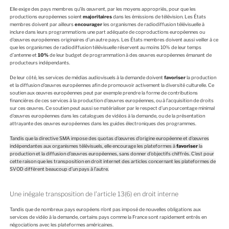
Elle exige des pays membres qu’ils œuvrent, par les moyens appropriés, pour que les
productions européennes soient
majoritaires
dans les émissions de télévision. Les États
membres doivent par ailleurs
encourager
les organismes de radiodiffusion télévisuelle à
inclure dans leurs programmations une part adéquate de coproductions européennes ou
d’œuvres européennes originaires d’un autre pays. Les États membres doivent aussi veiller à ce
que les organismes de radiodiffusion télévisuelle réservent au moins 10% de leur temps
d’antenne et
10%
de leur budget de programmation à des œuvres européennes émanant de
producteurs indépendants.
De leur côté, les services de médias audiovisuels à la demande doivent
favoriser
la production
et la diffusion d’œuvres européennes afin de promouvoir activement la diversité culturelle. Ce
soutien aux œuvres européennes peut par exemple prendre la forme de contributions
financières de ces services à la production d’œuvres européennes, ou à l’acquisition de droits
sur ces œuvres. Ce soutien peut aussi se matérialiser par le respect d’un pourcentage minimal
d’œuvres européennes dans les catalogues de vidéos à la demande, ou de la présentation
attrayante des œuvres européennes dans les guides électroniques des programmes.
Tandis que la directive SMA impose des quotas d’œuvres d’origine européenne et d’œuvres
indépendantes aux organismes télévisuels, elle encourage les plateformes à
favoriser
la
production et la diffusion d’œuvres européennes, sans donner d’objectifs chiffrés. C’est pour
cette raison que les transposition en droit internet des articles concernant les plateformes de
SVOD diffèrent beaucoup d’un pays à l’autre.
Une inégale transposition de l’article 13(6) en droit interne
Tandis que de nombreux pays européens n’ont pas imposé de nouvelles obligations aux
services de vidéo à la demande, certains pays comme la France sont rapidement entrés en
négociations avec les plateformes américaines.