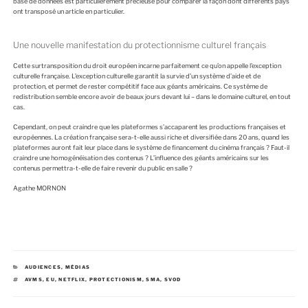
base de données est particulièrement précieuse pour comparer la façon dont différents pays
ont transposé un article en particulier.
Une nouvelle manifestation du protectionnisme culturel français
Cette surtransposition du droit européen incarne parfaitement ce qu’on appelle l’exception
culturelle française. L’exception culturelle garantit la survie d’un système d’aide et de
protection, et permet de rester compétitif face aux géants américains. Ce système de
redistribution semble encore avoir de beaux jours devant lui – dans le domaine culturel, en tout
cas.
Cependant, on peut craindre que les plateformes s’accaparent les productions françaises et
européennes. La création française sera-t-elle aussi riche et diversifiée dans 20 ans, quand les
plateformes auront fait leur place dans le système de financement du cinéma français ? Faut-il
craindre une homogénéisation des contenus ? L’influence des géants américains sur les
contenus permettra-t-elle de faire revenir du public en salle ?
Agathe MORNON
C
AUDIENCES
,
MÉDIAS
A
É
AVMS
,
EU
,
NETFLIX
,
PROTECTIONISM
,
SMA
,
SVOD
T
T
É
I
G
Q
O