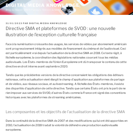
A
DIGITAL MEDIA KNOWLEDGE
l
Blog du Master SIREN Parcours Télécom & Média (Master 226)
l
e
r
P
31/01/2023
PAR
DIGITAL MEDIA KNOWLEDGE
a
U
Directive SMA et plateformes de SVOD : une nouvelle
u
B
c
L
illustration de l’exception culturelle française
I
o
É
n
L
Face à la numérisation croissante des usages, les services de vidéos par abonnement américain
E
t
sont progressivement intégrés aux modèles de financement du cinéma et de l’audiovisuel. Ceci
e
est particulièrement vrai depuis l’actualisation de la directive SMA en 2018. Ce texte régit, à
n
l’échelle européenne, la coordination des législations nationales couvrant tous les médias
u
audiovisuels. Les États-membres de l’Union Européenne ont dû transposer le contenu de cette
p
directive en droit interne avant septembre 2020.
r
i
Tandis que les précédentes versions de la directive concernaient les obligations des éditeurs
n
nationaux, cette actualisation vient élargit le champ d’application aux plateformes de partage
c
et de vidéos, aux réseaux sociaux, et au livestreaming. A l’échelle des États-membres, il existe
i
des disparités d’application de cette directive. Tandis que certains États ont pris le parti de ne
p
rien imposer aux services de SVOD, d’autres États comme la France ont signé des conventions
a
historiques avec les plateformes de streaming américaines.
l
Les composantes et les objectifs de l’actualisation de la directive SMA
Dans la continuité de la directive SMA de 2007 et des modifications qui lui ont été apportées en
2010, l’actualisation de 2018 traduit la volonté de défendre une production audiovisuelle
européenne.