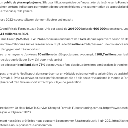
 un
public de plus en plus jeune
. Si la quantification précise de l’impact réel de la série sur la For
imer, certains indicateurs permettent de mettre en évidence une augmentation de la popularité d
des revenus qu’elle génère.
mars 2022 (source :
Stake
), viennent illustrer cet impact :
 Grand Prix de Formule 1 aux Etats-Unis est passé de
264 000
à plus de
400 000
spectateurs. Le
,14 milliards
en 2021.
ula One Group (NASDAQ : FWONA) a connu un rendement de
+62%
depuis la première saison de Dr
 nombre d’abonnés sur les réseaux sociaux : plus de
50 millions
d’adeptes avec une croissance an
ux d’engagement très important.
sse : une moyenne d’environs
70 millions
de téléspectateurs, avec un pic à
108,7 millions
pour la d
s de plus que le Super Bowl LVI deux mois après)
 de dépasser le
milliard
, dont
77%
des nouveaux fans des deux dernières années dans la tranche 
pact, une série Netflix peut donc représenter un véritable objet marketing au bénéfice de la platef
Formula 1 : Drive to survive
en est le parfait exemple : elle a à elle seule révolutionné le monde la Fo
énérer et d’en faire un sport attractif pour la jeune génération.
 A Breakdown Of How ‘Drive To Survive’ Changed Formula 1”, bosshunting.com.au, https://www.boss
à jour le 13 janvier 2023
comment nos séries préférées nous poussent à consommer ?, fastncurious.fr, 4 juin 2021 http://fast
referees-nous-poussent-a-consommer/