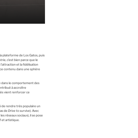
a plateforme de Los Gatos, puis
rie, c’est bien parce que le
ttraction et la fidélisation
de ce contenu dans une sphère
rie dans le comportement des
ntribué à accroître
és vient renforcer ce
i de rendre très populaire un
cas de
Drive to survive
). Avec
les réseaux sociaux), il se pose
et artistique.