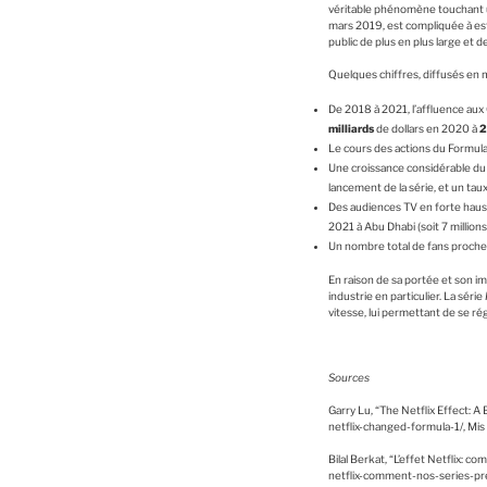
véritable phénomène touchant
mars 2019, est compliquée à est
public de plus en plus large et 
Quelques chiffres, diffusés en 
De 2018 à 2021, l’affluence aux
milliards
de dollars en 2020 à
2
Le cours des actions du Form
Une croissance considérable du
lancement de la série, et un ta
Des audiences TV en forte hau
2021 à Abu Dhabi (soit 7 million
Un nombre total de fans proche
En raison de sa portée et son im
industrie en particulier. La série
vitesse, lui permettant de se rég
Sources
Garry Lu, “The Netflix Effect:
netflix-changed-formula-1/, Mis 
Bilal Berkat, “L’effet Netflix: 
netflix-comment-nos-series-p