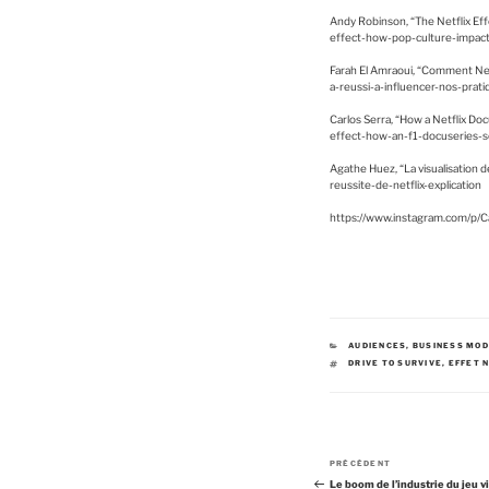
Andy Robinson, “The Netflix Ef
effect-how-pop-culture-impa
Farah El Amraoui, “Comment Netfl
a-reussi-a-influencer-nos-prati
Carlos Serra, “How a Netflix Doc
effect-how-an-f1-docuseries-se
Agathe Huez, “La visualisation 
reussite-de-netflix-explication
https://www.instagram.com/p/
C
AUDIENCES
,
BUSINESS MOD
A
É
DRIVE TO SURVIVE
,
EFFET 
T
T
É
I
G
Q
O
U
R
E
I
T
E
T
S
E
N
S
A
PRÉCÉDENT
a
r
Le boom de l’industrie du jeu v