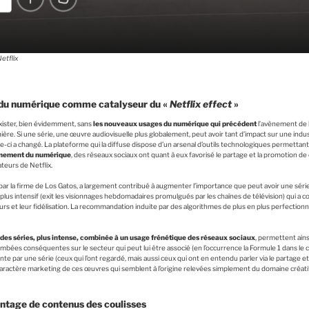
Netflix
du numérique comme catalyseur du «
Netflix effect
»
exister, bien évidemment, sans
les nouveaux usages du numérique qui précédent
l’avènement de l
ière. Si une série, une œuvre audiovisuelle plus globalement, peut avoir tant d’impact sur une indust
ci a changé. La plateforme qui la diffuse dispose d’un arsenal d’outils technologiques permettant l’a
ènement du numérique
, des réseaux sociaux ont quant à eux favorisé le partage et la promotion 
ateurs de Netflix.
 par la firme de Los Gatos, a largement contribué à augmenter l’importance que peut avoir une sé
us intensif (exit les visionnages hebdomadaires promulgués par les chaînes de télévision) qui a co
et leur fidélisation. La recommandation induite par des algorithmes de plus en plus perfectionn
es séries, plus intense, combinée à un usage frénétique des réseaux sociaux
, permettent ains
bées conséquentes sur le secteur qui peut lui être associé (en l’occurrence la Formule 1 dans le 
te par une série (ceux qui l’ont regardé, mais aussi ceux qui ont en entendu parler via le partage et 
aractère marketing de ces œuvres qui semblent à l’origine relevées simplement du domaine créatif 
ntage de contenus des coulisses