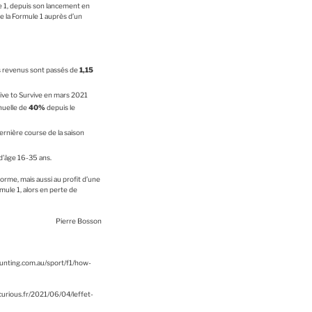
mule 1, depuis son lancement en
e la Formule 1 auprès d’un
s revenus sont passés de
1,15
ive to Survive en mars 2021
nuelle de
40%
depuis le
ernière course de la saison
d’âge 16-35 ans.
orme, mais aussi au profit d’une
rmule 1, alors en perte de
Pierre Bosson
hunting.com.au/sport/f1/how-
ncurious.fr/2021/06/04/leffet-