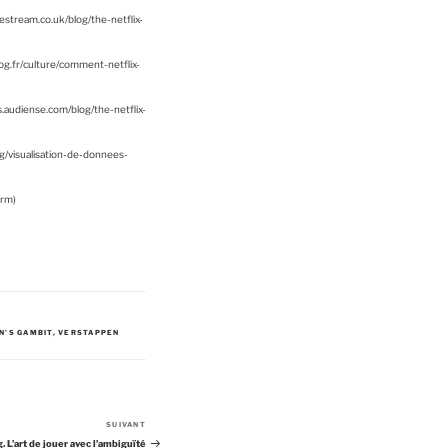
estream.co.uk/blog/the-netflix-
log.fr/culture/comment-netflix-
es.audiense.com/blog/the-netflix-
og/visualisation-de-donnees-
orm)
N'S GAMBIT
,
VERSTAPPEN
SUIVANT
A
r
. L’art de jouer avec l’ambiguïté