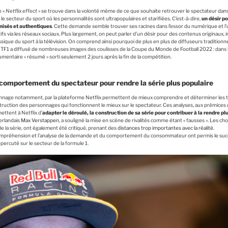
e «
Netflix effect
» se trouve dans la volonté même de ce que souhaite retrouver le spectateur da
e secteur du sport où les personnalités sont ultrapopulaires et starifiées. C’est-à-dire,
un désir p
anisés et authentiques
. Cette demande semble trouver ses racines dans l’essor du numérique et l’
rtifs via les réseaux sociaux. Plus largement, on peut parler d’un désir pour des contenus originaux,
classique du sport à la télévision. On comprend ainsi pourquoi de plus en plus de diffuseurs traditio
1 a diffusé de nombreuses images des coulisses de la Coupe du Monde de Football 2022 : dans les 
mentaire « résumé » sorti seulement 2 jours après la fin de la compétition.
omportement du spectateur pour rendre la série plus populaire
ionnage notamment, par la plateforme Netflix permettent de mieux comprendre et déterminer les t
truction des personnages qui fonctionnent le mieux sur le spectateur. Ces analyses, aux prémices d
mettent à Netflix d’
adapter le déroulé, la construction de sa série pour contribuer à la rendre pl
erlandais
Max Verstappen
, a souligné la mise en scène de rivalités comme étant « fausses ». Les cho
 de la série, ont également été critiqué, prenant des
distances trop importantes avec la réalité
.
 compréhension et l’analyse de la demande et du comportement du consommateur ont permis le s
épercuté sur le secteur de la formule 1.