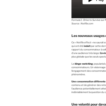
Formula 1 : Drive to Survive sur 
Source : Netflix
.com
Les nouveaux usages 
Ce «
Netflix effect
» ne saurait 
qui ont été
induit
par cette dern
rapport du consommateur à celle-
d’une audience très large.
L’av
plus globale que les seuls spect
Le
binge-watching
, popularisé
consommateurs. Un visionnage pl
l’engagement des consommateurs 
phénomène.
Une consommation différente d
contenu et de générer des retom
l’audience potentiellement attein
indéniablement la question du c
Une volonté pour dava