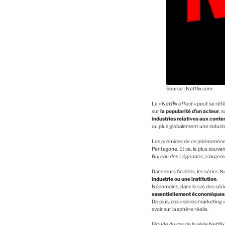
Source : Netflix.com
Le «
Netflix effect
» peut se réf
sur
la popularité d’un acteur
, s
industries relatives aux conte
ou plus globalement une industr
Les prémices de ce phénomène peu
Pentagone. Et ce, le plus souve
Bureau des Légendes
, a large
Dans leurs finalités, les séries
industrie ou une institution
.
Néanmoins, dans le cas des série
essentiellement économiques
De plus, ces « séries marketing 
avoir sur la sphère réelle.
L’étude du cas de la série Netfli