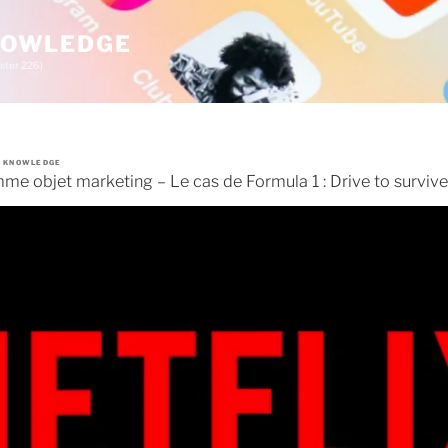
KNOWLEDGE
ster 226)
A KNOWLEDGE
mme objet marketing – Le cas de Formula 1 : Drive to survive