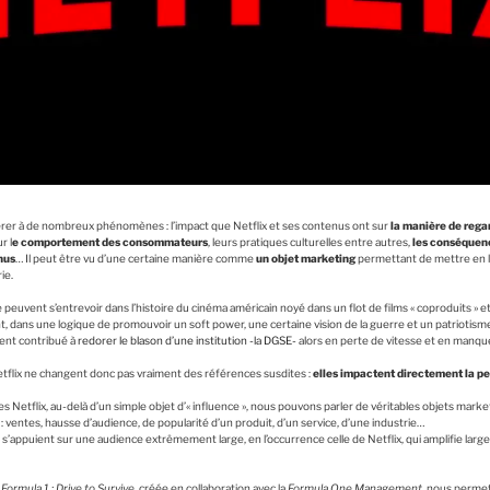
érer à de nombreux phénomènes : l’impact que Netflix et ses contenus ont sur
la manière de regar
ur l
e comportement des consommateurs
, leurs pratiques culturelles entre autres,
les conséquen
nus
… Il peut être vu d’une certaine manière comme
un objet marketing
permettant de mettre en l
ie.
vent s’entrevoir dans l’histoire du cinéma américain noyé dans un flot de films « coproduits » et 
nt, dans une logique de promouvoir un soft power, une certaine vision de la guerre et un patriotis
ment contribué à
redorer le blason d’une institution -la DGSE-
alors en perte de vitesse et en manque
 Netflix ne changent donc pas vraiment des références susdites :
elles impactent directement la pe
s Netflix, au-delà d’un simple objet d’« influence », nous pouvons parler de véritables objets mark
: ventes, hausse d’audience, de popularité d’un produit, d’un service, d’une industrie…
» s’appuient sur une audience extrêmement large, en l’occurrence celle de Netflix, qui amplifie larg
x
Formula 1 : Drive to Survive
, créée en collaboration avec la
Formula One Management
, nous perme