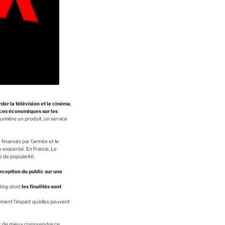
der la télévision et le cinéma
,
ces économiques sur les
umière un produit, un service
financés par l’armée et le
me exacerbé. En France,
Le
 de popularité.
rception du public sur une
eting dont
les finalités sont
ement l’impact qu’elles peuvent
t de mieux comprendre ce