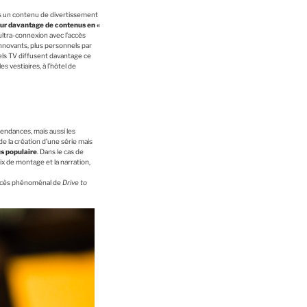
ns un contenu de divertissement
our davantage de contenus en «
ultra-connexion avec l’accès
 innovants, plus personnels par
nnels TV diffusent davantage ce
vestiaires, à l’hôtel de
endances, mais aussi les
e la création d’une série mais
us populaire
. Dans le cas de
ix de montage et la narration,
uccès phénoménal de
Drive to