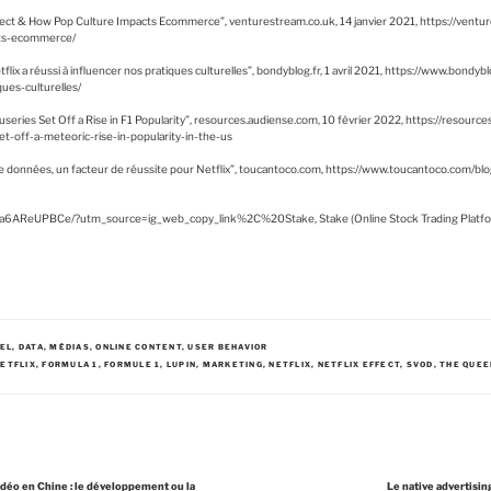
fect & How Pop Culture Impacts Ecommerce”, venturestream.co.uk, 14 janvier 2021, https://ventur
cts-ecommerce/
ix a réussi à influencer nos pratiques culturelles”, bondyblog.fr, 1 avril 2021, https://www.bondyb
ques-culturelles/
useries Set Off a Rise in F1 Popularity”, resources.audiense.com, 10 février 2022, https://resourc
t-off-a-meteoric-rise-in-popularity-in-the-us
de données, un facteur de réussite pour Netflix”, toucantoco.com, https://www.toucantoco.com/bl
Ca6AReUPBCe/?utm_source=ig_web_copy_link%2C%20Stake, Stake (Online Stock Trading Platf
EL
,
DATA
,
MÉDIAS
,
ONLINE CONTENT
,
USER BEHAVIOR
NETFLIX
,
FORMULA 1
,
FORMULE 1
,
LUPIN
,
MARKETING
,
NETFLIX
,
NETFLIX EFFECT
,
SVOD
,
THE QUEE
idéo en Chine : le développement ou la
Le native advertising