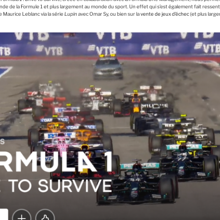
de de la Formule 1 et plus largement au monde du sport. Un effet qui s’est également fait ressentir
e Maurice Leblanc via la série
Lupin
avec Omar Sy, ou bien sur la
vente de jeux d’échec
(et plus large