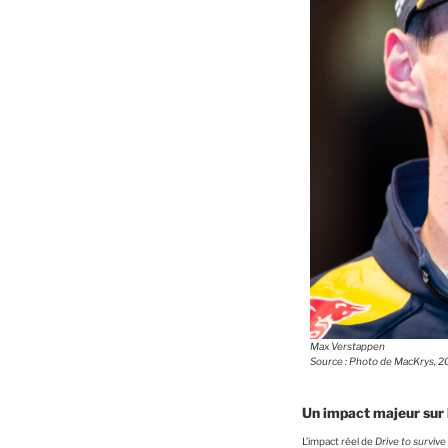
Max Verstappen
Source : Photo de MacKrys, 2
Un impact majeur sur 
L’impact réel de
Drive to survive