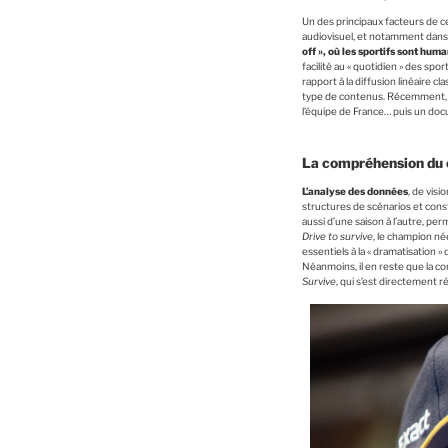
Un des principaux facteurs de c
audiovisuel, et notamment dans l
off », où les sportifs sont hum
facilité au « quotidien » des spo
rapport à la diffusion linéaire 
type de contenus. Récemment, TF
l’équipe de France… puis un docu
La compréhension du c
L’analyse des données
, de vis
structures de scénarios et cons
aussi d’une saison à l’autre, per
Drive to survive
, le champion né
essentiels à la « dramatisation »
Néanmoins, il en reste que la
Survive
, qui s’est directement r