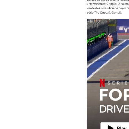
«
Netflix effect
» appliqué au mon
vente des livres
Arsène Lupin
d
série
The Queen’s Gambit
.