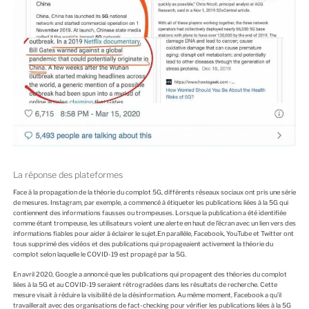
La réponse des plateformes
Face à la propagation de la théorie du complot 5G, différents réseaux sociaux ont pris une série
de mesures. Instagram, par exemple, a commencé à étiqueter les publications liées à la 5G qui
contiennent des informations fausses ou trompeuses. Lorsque la publication a été identifiée
comme étant trompeuse, les utilisateurs voient une alerte en haut de l’écran avec un lien vers des
informations fiables pour aider à éclairer le sujet.En parallèle, Facebook, YouTube et Twitter ont
tous supprimé des vidéos et des publications qui propageaient activement la théorie du
complot selon laquelle le COVID-19 est propagé par la 5G.
En avril 2020, Google a annoncé que les publications qui propagent des théories du complot
liées à la 5G et au COVID-19 seraient rétrogradées dans les résultats de recherche. Cette
mesure visait à réduire la visibilité de la désinformation. Au même moment, Facebook a qu’il
travaillerait avec des organisations de fact-checking pour vérifier les publications liées à la 5G