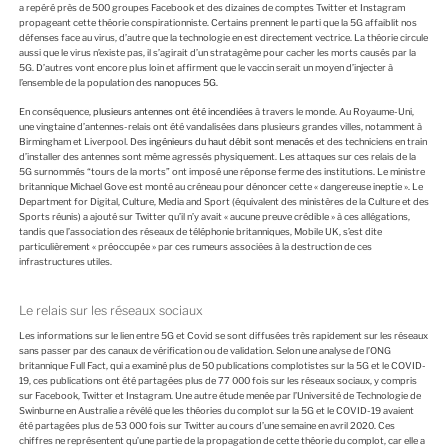
a repéré près de 500 groupes Facebook et des dizaines de comptes Twitter et Instagram
propageant cette théorie conspirationniste. Certains prennent le parti que la 5G affaiblit nos
défenses face au virus, d’autre que la technologie en est directement vectrice. La théorie circule
aussi que le virus n’existe pas, il s’agirait d’un stratagème pour cacher les morts causés par la
5G. D’autres vont encore plus loin et affirment que le vaccin serait un moyen d’injecter à
l’ensemble de la population des
nanopuces 5G.
En conséquence,
plusieurs antennes ont été incendiées
à travers le monde. Au Royaume-Uni,
une vingtaine d’antennes-relais ont été vandalisées dans plusieurs grandes villes, notamment à
Birmingham et Liverpool. Des
ingénieurs du haut débit sont menacés
et des techniciens en train
d’installer des antennes sont même agressés physiquement. Les attaques sur ces relais de la
5G surnommés “tours de la morts” ont imposé une réponse ferme des institutions. Le ministre
britannique Michael Gove est monté au créneau pour dénoncer cette « dangereuse ineptie ». Le
Department for Digital, Culture, Media and Sport (équivalent des ministères de la Culture et des
Sports réunis) a ajouté sur Twitter qu’il n’y avait « aucune preuve crédible » à ces allégations,
tandis que l’association des réseaux de téléphonie britanniques, Mobile UK, s’est dite
particulièrement « préoccupée » par ces rumeurs associées à la destruction de ces
infrastructures utiles.
Le relais sur les réseaux sociaux
Les informations sur le lien entre 5G et Covid se sont diffusées très rapidement sur les réseaux
sans passer par des canaux de vérification ou de validation. Selon une analyse de l’ONG
britannique Full Fact, qui a examiné plus de 50 publications complotistes sur la 5G et le COVID-
19, ces publications ont été partagées plus de 77 000 fois sur les réseaux sociaux, y compris
sur Facebook, Twitter et Instagram. Une autre étude menée par l’Université de Technologie de
Swinburne en Australie a révélé que les théories du complot sur la 5G et le COVID-19 avaient
été partagées plus de 53 000 fois sur Twitter au cours d’une semaine en avril 2020. Ces
chiffres ne représentent qu’une partie de la propagation de cette théorie du complot, car elle a