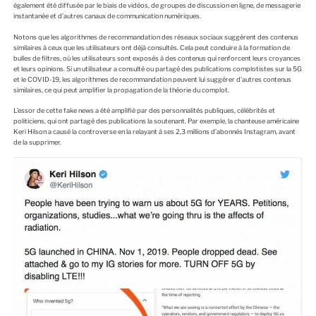
également été diffusée par le biais de vidéos, de groupes de discussion en ligne, de messagerie
instantanée et d’autres canaux de communication numériques.
Notons que les algorithmes de recommandation des réseaux sociaux suggèrent des contenus
similaires à ceux que les utilisateurs ont déjà consultés. Cela peut conduire à la formation de
bulles de filtres, où les utilisateurs sont exposés à des contenus qui renforcent leurs croyances
et leurs opinions. Si un utilisateur a consulté ou partagé des publications complotistes sur la 5G
et le COVID-19, les algorithmes de recommandation peuvent lui suggérer d’autres contenus
similaires, ce qui peut amplifier la propagation de la théorie du complot.
L’essor de cette fake news a été amplifié par des personnalités publiques, célébrités et
politiciens, qui ont partagé des publications la soutenant. Par exemple, la chanteuse américaine
Keri Hilson a causé la controverse en la relayant à ses 2,3 millions d’abonnés Instagram, avant
de la supprimer.