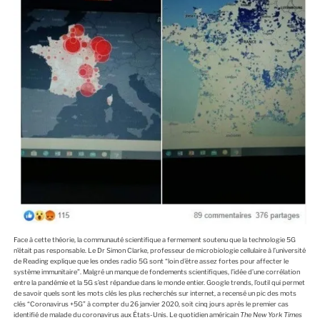
Face à cette théorie, la communauté scientifique a fermement soutenu que la technologie 5G
n’était pas responsable. Le Dr Simon Clarke, professeur de microbiologie cellulaire à l’université
de Reading explique que les ondes radio 5G sont “loin d’être assez fortes pour affecter le
système immunitaire”. Malgré un manque de fondements scientifiques, l’idée d’une corrélation
entre la pandémie et la 5G s’est répandue dans le monde entier. Google trends, l’outil qui permet
de savoir quels sont les mots clés les plus recherchés sur internet, a recensé un pic des mots
clés “Coronavirus +5G” à compter du 26 janvier 2020, soit cinq jours après le premier cas
identifié de malade du coronavirus aux États-Unis. Le quotidien américain
The New York Times