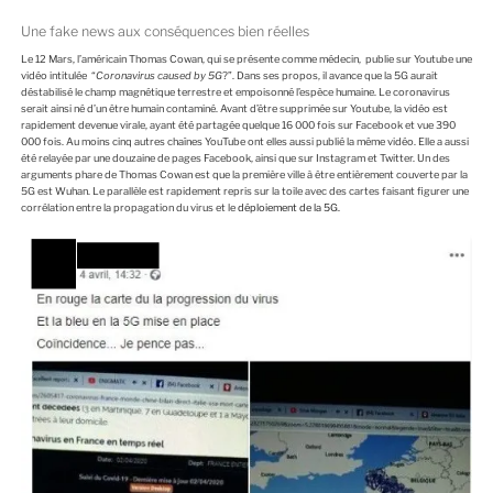
Une fake news aux conséquences bien réelles
Le 12 Mars, l’américain Thomas Cowan, qui se présente comme médecin, publie sur Youtube une
vidéo intitulée “
Coronavirus caused by 5G
?”. Dans ses propos, il avance que la 5G aurait
déstabilisé le champ magnétique terrestre et empoisonné l’espèce humaine. Le coronavirus
serait ainsi né d’un être humain contaminé. Avant d’être supprimée sur Youtube, la vidéo est
rapidement devenue virale, ayant été partagée quelque 16 000 fois sur Facebook et vue 390
000 fois. Au moins cinq autres chaînes YouTube ont elles aussi publié la même vidéo. Elle a aussi
été relayée par une douzaine de pages Facebook, ainsi que sur Instagram et Twitter. Un des
arguments phare de Thomas Cowan est que la première ville à être entièrement couverte par la
5G est Wuhan. Le parallèle est rapidement repris sur la toile avec des cartes faisant figurer une
corrélation entre la propagation du virus et le
déploiement de la 5G.