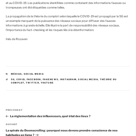
et au COVID-19. Les publications identifiées comme contenant des informations fausses ou
trompeuses ont été étiquetées comme telles.
La propagation de la théorie du complot selon laquelle le COVID-19 est propagé par la 5G est
un exemple marquant de la puissance des réseaux sociaux pour diffuser des fausses
informations à grande échelle. Elle illustre la part de responsabilité des réseaux sociaux,
l’importance du fact-checking et les risques liés à la désinformation.
Inès de Rozaven
C
MÉDIAS
,
SOCIAL MEDIA
A
É
5G
,
COVID
,
FACEBOOK
,
FAKENEWS
,
INSTAGRAM
,
SOCIAL MEDIA
,
THÉORIE DU
T
T
COMPLOT
,
TWITTER
,
YOUTUBE
É
I
G
Q
O
U
R
E
I
T
E
T
S
E
N
S
A
PRÉCÉDENT
a
r
La réglementation des influenceurs, quel état des lieux ?
v
t
i
i
A
SUIVANT
g
c
r
La spirale du Doomscrolling : pourquoi nous devons prendre conscience de nos
a
l
t
habitudes en ligne ?