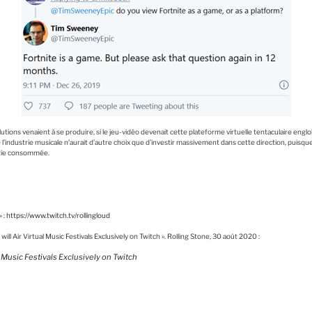
lutions venaient à se produire, si le jeu-vidéo devenait cette plateforme virtuelle tentaculaire englo
que l’industrie musicale n’aurait d’autre choix que d’investir massivement dans cette direction, puisq
rtie consommée.
» :
https://www.twitch.tv/rollingloud
ll Air Virtual Music Festivals Exclusively on Twitch ». Rolling Stone, 30 août 2020 :
l Music Festivals Exclusively on Twitch