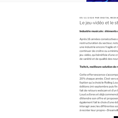
P
05/11/2020
PAR
DIGITAL MEDI
U
Le jeu-vidéo et le s
B
L
I
Industrie musicale : éléments
É
L
E
Après 16 années consécutives de 
restructuration du secteur, nota
une industrie encore fragile et 
continuer de croître ou a minima 
jeu-vidéo, qui bénéficie d’une
de variété et de qualité des n
Twitch, meilleure solution de r
Cette effervescence s’accompag
20% chaque année. C’est vers el
l’option qu’a choisi le Rolling L
éditions (mi-septembre puis fin
fait de retours webcam et d’un li
Loud a d’ores et déjà commencé à
d’étendre son offre et proposer 
également fait le choix d’une éd
interagir avec les différentes s
à recréer leur propre « Dreamvill