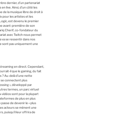
mbre dernier, d’un partenariat
n live. Ainsi, d’un côté les
e de la musique libre de droit à
 pour les artistes et les
 Logic, est devenu le premier
 une avant-première de son
Tariq Cherif, co-fondateur du
nariat avec Twitch nous permet
a va se ressentir dans nos
g ne sont pas uniquement une
 streaming en direct. Cependant,
rrait-il que le gaming, du fait
s ? Au-delà d’une nette
ne se connectent plus
rossing », développé par
utres termes, un parc virtuel
x-vidéos sont pour la plupart
lateformes de plus en plus
 passe de devenir le « plus
 Ces acteurs se mènent une
, puisqu’il leur offrira de