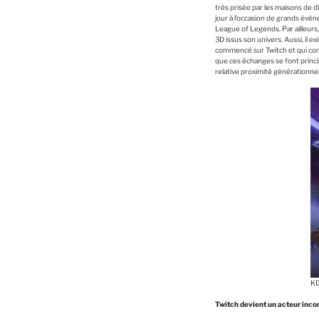
très prisée par les maisons de d
jour à l’occasion de grands év
League of Legends. Par ailleurs,
3D issus son univers. Aussi, il
commencé sur Twitch et qui cont
que ces échanges se font princip
relative proximité générationnel
KD
Twitch devient un acteur inco