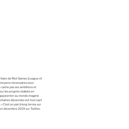
ritaire de Riot Games (League of
s moyens nécessaires pour
 cache pas ses ambitions et
sur les progrès réalisés en
s’apparenter au monde imaginé
rochaines décennies est tout sauf
« C’est un pari à long terme sur
in, en décembre 2019 sur Twitter,