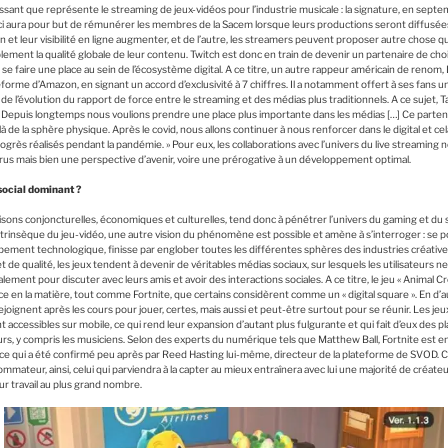
ssant que représente le streaming de jeux-vidéos pour l’industrie musicale : la signature, en septe
ci aura pour but de rémunérer les membres de la Sacem lorsque leurs productions seront diffusées e
n et leur visibilité en ligne augmenter, et de l’autre, les streamers peuvent proposer autre chose qu
lement la qualité globale de leur contenu. Twitch est donc en train de devenir un partenaire de choix
e faire une place au sein de l’écosystème digital. A ce titre, un autre rappeur américain de renom,
teforme d’Amazon, en signant un accord d’exclusivité à 7 chiffres. Il a notamment offert à ses fans
t de l’évolution du rapport de force entre le streaming et des médias plus traditionnels. A ce sujet, 
 : « Depuis longtemps nous voulions prendre une place plus importante dans les médias […] Ce parte
 de la sphère physique. Après le covid, nous allons continuer à nous renforcer dans le digital et cel
ogrès réalisés pendant la pandémie. » Pour eux, les collaborations avec l’univers du live streamin
virus mais bien une perspective d’avenir, voire une prérogative à un développement optimal.
social dominant ?
aisons conjoncturelles, économiques et culturelles, tend donc à pénétrer l’univers du gaming et du
ntrinsèque du jeu-vidéo, une autre vision du phénomène est possible et amène à s’interroger : se pou
ment technologique, finisse par englober toutes les différentes sphères des industries créative
t de qualité, les jeux tendent à devenir de véritables médias sociaux, sur lesquels les utilisateurs 
ment pour discuter avec leurs amis et avoir des interactions sociales. A ce titre, le jeu « Animal C
ce en la matière, tout comme Fortnite, que certains considèrent comme un « digital square ». En d’a
ejoignent après les cours pour jouer, certes, mais aussi et peut-être surtout pour se réunir. Les jeu
 accessibles sur mobile, ce qui rend leur expansion d’autant plus fulgurante et qui fait d’eux des p
urs, y compris les musiciens. Selon des experts du numérique tels que Matthew Ball, Fortnite est en
, ce qui a été confirmé peu après par Reed Hasting lui-même, directeur de la plateforme de SVOD.
mateur, ainsi, celui qui parviendra à la capter au mieux entraînera avec lui une majorité de créateurs
ur travail au plus grand nombre.