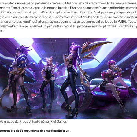
isques dans la mesure où parvenir à y placer un titre promets des retombées financières certaines. 
énements Esport, comme lorsque le groupe Imagine Dragons a composé l’hymne officiel des cham
 Riot Games, éditeur du jeu, a déjà mis un pied dans la musique en créant plusieurs groupes virtue
 existe des exemples de streamers devenus des stars internationales de la musique comme le rappeu
inue encore aujourd’hui à interagir avec sa communauté tout en jouant au jeu de tir PUBG. Toutefoi
alement entre le jeu-vidéo et un pan de la musique en particulier, à savoir plutôt les mouvances hi
le.
A, groupe de K-pop virtuel créé par Riot Games
ntournable de l’écosystème des médias digitaux