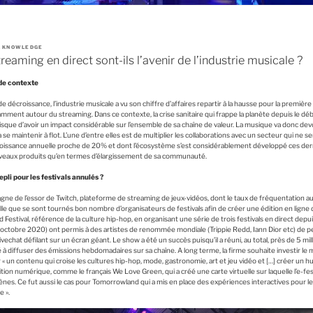
A KNOWLEDGE
treaming en direct sont-ils l’avenir de l’industrie musicale ?
 de contexte
décroissance, l’industrie musicale a vu son chiffre d’affaires repartir à la hausse pour la premièr
mment autour du streaming. Dans ce contexte, la crise sanitaire qui frappe la planète depuis le dé
risque d’avoir un impact considérable sur l’ensemble de sa chaîne de valeur. La musique va donc dev
se maintenir à flot. L’une d’entre elles est de multiplier les collaborations avec un secteur qui ne sem
 croissance annuelle proche de 20% et dont l’écosystème s’est considérablement développé ces de
ouveaux produits qu’en termes d’élargissement de sa communauté.
epli pour les festivals annulés ?
ne de l’essor de Twitch, plateforme de streaming de jeux-vidéos, dont le taux de fréquentation
le que se sont tournés bon nombre d’organisateurs de festivals afin de créer une édition en ligne
oud Festival, référence de la culture hip-hop, en organisant une série de trois festivals en direct dep
 octobre 2020) ont permis à des artistes de renommée mondiale (Trippie Redd, Iann Dior etc) de pe
vechat défilant sur un écran géant. Le show a été un succès puisqu’il a réuni, au total, près de 5 mill
 diffuser des émissions hebdomadaires sur sa chaîne. A long terme, la firme souhaite investir le mi
« un contenu qui croise les cultures hip-hop, mode, gastronomie, art et jeu vidéo et […] créer un hub 
ition numérique, comme le français We Love Green, qui a créé une carte virtuelle sur laquelle l’e-fes
cènes. Ce fut aussi le cas pour Tomorrowland qui a mis en place des expériences interactives pour les
e ».