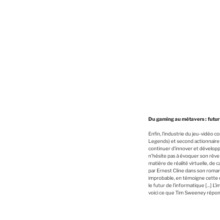
Du gaming au métavers : futur
Enfin, l’industrie du jeu-vidéo
Legends) et second actionnaire
continuer d’innover et développ
n’hésite pas à évoquer son rêve 
matière de réalité virtuelle, 
par Ernest Cline dans son roma
improbable, en témoigne cette d
le futur de l’informatique […] L’
voici ce que Tim Sweeney réponda