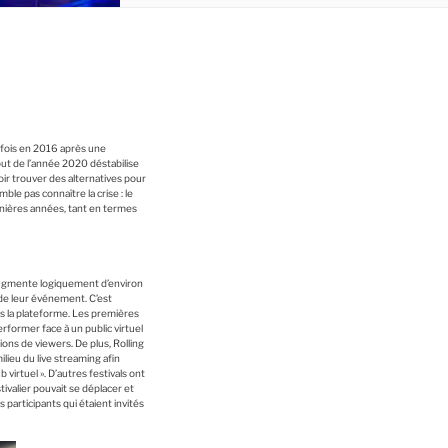
e fois en 2016 après une
but de l’année 2020 déstabilise
oir trouver des alternatives pour
ble pas connaître la crise : le
rnières années, tant en termes
 augmente logiquement d’environ
 de leur événement. C’est
uis la plateforme. Les premières
rformer face à un public virtuel
ions de viewers. De plus, Rolling
lieu du live streaming afin
virtuel ». D’autres festivals ont
tivalier pouvait se déplacer et
 participants qui étaient invités