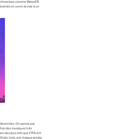
des entreprises comme WaveXR,
ustries et ouvre la voie à un
s décennies. On pense par
rfois des musiques très
ans des jeux tels que FIFA ont
x Etats-Unis, est chaque année