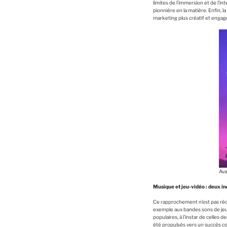
limites de l’immersion et de l’i
pionnière en la matière. Enfin, l
marketing plus créatif et engag
Ava
Musique et jeu-vidéo : deux i
Ce rapprochement n’est pas réce
exemple aux bandes sons de jeux 
populaires, à l’instar de celles
été propulsés vers un succès co