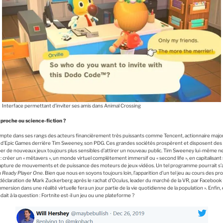
Interface permettant d’inviter ses amis dans Animal Crossing
 proche ou science-fiction ?
 compte dans ses rangs des acteurs financièrement très puissants comme Tencent, actionnaire majo
 d’Epic Games derrière Tim Sweeney, son PDG. Ces grandes sociétés prospèrent et disposent de
er de nouveaux jeux toujours plus sensibles d’attirer un nouveau public. Tim Sweeney lui-même ne
: créer un « métavers », un monde virtuel complètement immersif ou « second life », en capitalisant 
de capture de mouvements et de puissance des moteurs de jeux-vidéos. Un tel programme pourrait 
n
Ready Player One
. Bien que nous en soyons toujours loin, l’apparition d’un tel jeu au cours des p
éclaration de Mark Zuckerberg après le rachat d’Oculus, leader du marché de la VR, par Facebook : 
immersion dans une réalité virtuelle fera un jour partie de la vie quotidienne de la population ». Enf
it à la question : Fortnite est-il un jeu ou une plateforme ?