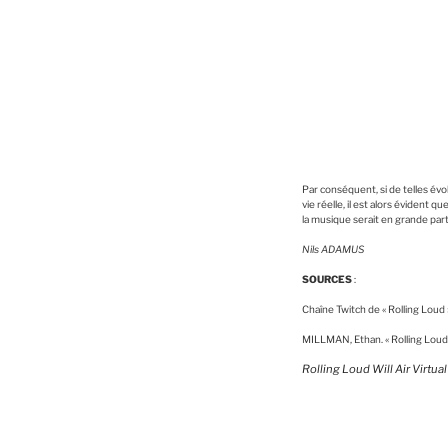
Par conséquent, si de telles évo
vie réelle, il est alors évident 
la musique serait en grande pa
Nils ADAMUS
SOURCES
:
Chaîne Twitch de « Rolling Loud 
MILLMAN, Ethan. « Rolling Loud wi
Rolling Loud Will Air Virtua