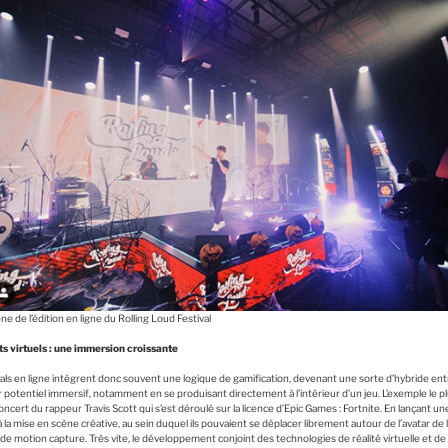
ne de l’édition en ligne du Rolling Loud Festival
 virtuels : une immersion croissante
ls en ligne intègrent donc souvent une logique de gamification, devenant une sorte d’hybride entr
r potentiel immersif, notamment en se produisant directement à l’intérieur d’un jeu. L’exemple le 
ncert du rappeur Travis Scott qui s’est déroulé sur la licence d’Epic Games : Fortnite. En lançant une
à la mise en scène créative, au sein duquel ils pouvaient se déplacer librement autour de l’avatar d
de motion capture. Très vite, le développement conjoint des technologies de réalité virtuelle et de