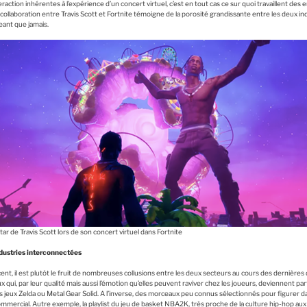
nteraction inhérentes à l’expérience d’un concert virtuel, c’est en tout cas ce sur quoi travaillent 
a collaboration entre Travis Scott et Fortnite témoigne de la porosité grandissante entre les deux ind
eant que jamais.
tar de Travis Scott lors de son concert virtuel dans Fortnite
ndustries interconnectées
nt, il est plutôt le fruit de nombreuses collusions entre les deux secteurs au cours des dernière
qui, par leur qualité mais aussi l’émotion qu’elles peuvent raviver chez les joueurs, deviennent pa
 des jeux Zelda ou Metal Gear Solid. A l’inverse, des morceaux peu connus sélectionnés pour figurer d
mmercial. Autre exemple, la playlist du jeu de basket NBA2K, très proche de la culture hip-hop au