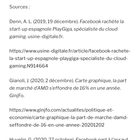
Sources :
Denn, A. L. (2019, 19 décembre).
Facebook rachète la
start-up espagnole PlayGiga, spécialiste du cloud
gaming
. usine-digitale.fr.
https://www.usine-digitale.fr/article/facebook-rachete-
la-start-up-espagnole-playgiga-specialiste-du-cloud-
gaming.N914664
Gianoli, J. (2020, 2 décembre).
Carte graphique, la part
de marché d’AMD s’effondre de 16% en une année
.
GinjFo.
https://www.ginjfo.com/actualites/politique-et-
economie/carte-graphique-la-part-de-marche-damd-
seffondre-de-16-en-une-annee-20201202
Huvelin, G. (2020, 27 octobre).
Facebook part à l’assaut