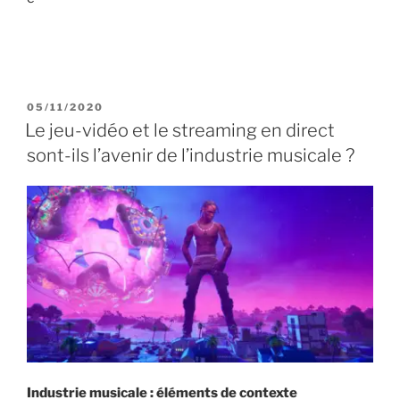
P
05/11/2020
U
Le jeu-vidéo et le streaming en direct
B
sont-ils l’avenir de l’industrie musicale ?
L
I
É
L
E
Industrie musicale : éléments de contexte