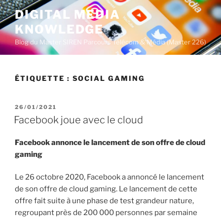
A
DIGITAL MEDIA
l
KNOWLEDGE
l
e
Blog du Master SIREN Parcours Télécom & Média (Master 226)
r
a
u
ÉTIQUETTE :
SOCIAL GAMING
c
o
P
26/01/2021
n
U
Facebook joue avec le cloud
t
B
L
e
Facebook annonce le lancement de son offre de cloud
I
n
É
gaming
u
L
E
p
Le 26 octobre 2020, Facebook a annoncé le lancement
r
de son offre de cloud gaming. Le lancement de cette
i
offre fait suite à une phase de test grandeur nature,
n
regroupant près de 200 000 personnes par semaine
c