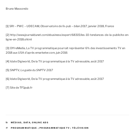
Bruno Massondo
[1]
SRI – PWC – UDECAM,
Observatoire de l’e-pub – bilan 2017,
janvier 2018, France
[2]
http://www.journaldunet.com/ebusiness/expert/68315/les-10-tendances-de-la-publicite-en-
ligne-en-2018.shtml
[3]
OffreMedia, La TV programmatique pourrait représenter 6% des investissements TV en
2018 aux USA d’après emarketer.com, juin 2016
[4]
Idate Digiworld, De la TV programmatique à la TV adressable, août 2017
[5]
SNPTV,
Le guide du SNPTV 2017
[6]
Idate Digiworld, De la TV programmatique à la TV adressable, août 2017
[7]
Site de
TF1pub.fr
C
MÉDIAS
,
DATA
,
ONLINE ADS
A
É
PROGRAMMATIQUE ; PROGRAMMATIQUETV ; TÉLÉVISION
T
T
É
I