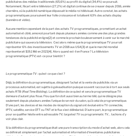
E
publicitaires des médias traditionnels (65,6%) au profit du digital (34,4%) se poursuit.
Notamment, l’écart entre télévision (27,2%) et digital continue de se creuser depuis 2016, année
charnière, où la publicité numérique dépassait le média roi télévisuel. Autre constat, les achats
programmatiques poursuivent leur folle croissance et totalisent 63% des achats display
(bannière et vidéo).
Aucune mention cependant de la part des achats TV programmatiques, promettant un achat
automatisé et ciblé, annoncé pourtant depuis plusieurs années comme une des plus grandes
tendances de la publicité en ligne
[2]
et comme le prochain bouleversement à venir sur le marché
publicitaire qui sauvera la télévision. Ceci alors même que le programmatique TV pourrait
représenter 6% des investissements TV en 2018 aux USA
[3]
et que le marché mondial
représenterait $19,1 Md en 2021
[4]
. Alors quand est-il en France ? La télévision
programmatique (PTV) est-ce pour bientôt ?
Le programmatique TV : qu’est-ce que c’est ?
Déjà, la définition du programmatique, désignant l’achat et la vente de publicités via un
processus automatisé, est sujette à galvaudisation puisque souvent raccourcie à tort aux seuls
achats RTB (
Real Time Bidding
). La définition de ce qu’est et sera le programmatique TV
demeure d’autant plus floue. Flou que l’on doit aussi bien au terme
télé
, qui ne désigne plus
seulement depuis plusieurs années l’unique écran noir du salon, qu’à celui de
programmatique
.
D’une part, les
devices
et les modes de réception du signal ont évolué entre TV connectée,
IPTV, satellite, service OTT ou TNT et le flux s’est délinéarisé. D’autre part, le programmatique
pour se qualifier hésite entre
adressable TV, targeted TV ou programmatic TV…
tachons d’y
voir plus clair.
Si la définition du programmatique était une pure transcription du mode d’achat web, alors cela
se définirait simplement par l’achat automatisé et informatisé d’inventaires publicitaires