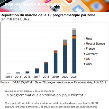
A
DIGITAL MEDIA KNOWLEDGE
l
Blog du Master SIREN Parcours Télécom & Média (Master 226)
l
e
r
a
u
c
o
n
t
e
n
u
p
r
i
n
c
i
p
a
l
P
31/01/2018
PAR
DIGITAL MEDIA KNOWLEDGE
U
Le programmatique en télévision, pour bientôt ?
B
L
I
Alors que le SRI vient de dévoiler son bilan annuel de l’e-pub en France pour l’année 2017
[1]
,
É
plusieurs tendances s’affirment. D’abord, la décroissance de la part des investissements
L