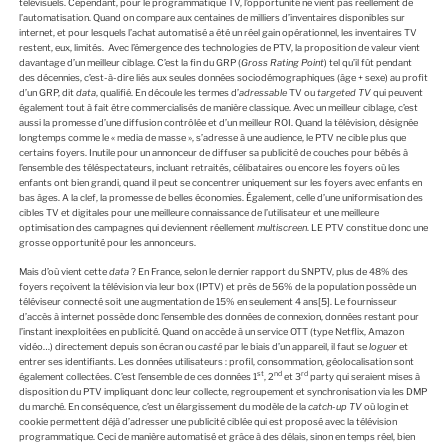
télévisuels. Cependant, pour le programmatique TV, l’opportunité ne vient pas réellement de
l’automatisation. Quand on compare aux centaines de milliers d’inventaires disponibles sur
internet, et pour lesquels l’achat automatisé a été un réel gain opérationnel, les inventaires TV
restent, eux, limités. Avec l’émergence des technologies de PTV, la proposition de valeur vient
davantage d’un meilleur ciblage. C’est la fin du GRP (
Gross Rating Point
) tel qu’il fût pendant
des décennies, c’est-à-dire liés aux seules données sociodémographiques (âge + sexe) au profit
d’un GRP, dit
data
, qualifié. En découle les termes d’
adressable
TV ou
targeted TV
qui peuvent
également tout à fait être commercialisés de manière classique. Avec un meilleur ciblage, c’est
aussi la promesse d’une diffusion contrôlée et d’un meilleur ROI. Quand la télévision, désignée
longtemps comme le « media de masse », s’adresse à une audience, le PTV ne cible plus que
certains foyers. Inutile pour un annonceur de diffuser sa publicité de couches pour bébés à
l’ensemble des téléspectateurs, incluant retraités, célibataires ou encore les foyers où les
enfants ont bien grandi, quand il peut se concentrer uniquement sur les foyers avec enfants en
bas âges. A la clef, la promesse de belles économies. Également, celle d’une uniformisation des
cibles TV et digitales pour une meilleure connaissance de l’utilisateur et une meilleure
optimisation des campagnes qui deviennent réellement
multiscreen
. LE PTV constitue donc une
grosse opportunité pour les annonceurs.
Mais d’où vient cette
data
? En France, selon le dernier rapport du SNPTV, plus de 48% des
foyers reçoivent la télévision via leur box (IPTV) et près de 56% de la population possède un
téléviseur connecté soit une augmentation de 15% en seulement 4 ans
[5]
. Le fournisseur
d’accès à internet possède donc l’ensemble des données de connexion, données restant pour
l’instant inexploitées en publicité. Quand on accède à un service OTT (type Netflix, Amazon
vidéo…) directement depuis son écran ou
casté
par le biais d’un appareil, il faut se
loguer
et
entrer ses identifiants. Les données utilisateurs : profil, consommation, géolocalisation sont
st
nd
rd
également collectées. C’est l’ensemble de ces données 1
, 2
et 3
party qui seraient mises à
disposition du PTV impliquant donc leur collecte, regroupement et synchronisation via les DMP
du marché. En conséquence, c’est un élargissement du modèle de la
catch-up TV
où login et
cookie permettent déjà d’adresser une publicité ciblée qui est proposé avec la télévision
programmatique. Ceci de manière automatisé et grâce à des délais, sinon en temps réel, bien