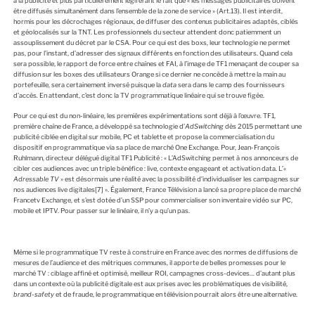
à la publicité et plus particulièrement légiférant le fait que « les messages publicitaires doivent
être diffusés simultanément dans l’ensemble de la zone de service » (Art.13). Il est interdit,
hormis pour les décrochages régionaux, de diffuser des contenus publicitaires adaptés, ciblés
et géolocalisés sur la TNT. Les professionnels du secteur attendent donc patiemment un
assouplissement du décret par le CSA. Pour ce qui est des boxs, leur technologie ne permet
pas, pour l’instant, d’adresser des signaux différents en fonction des utilisateurs. Quand cela
sera possible, le rapport de force entre chaînes et FAI, à l’image de TF1 menaçant de couper sa
diffusion sur les boxes des utilisateurs Orange si ce dernier ne concède à mettre la main au
portefeuille, sera certainement inversé puisque la
data
sera dans le camp des fournisseurs
d’accès
.
En attendant, c’est donc la TV programmatique linéaire qui se trouve figée.
Pour ce qui est du non-linéaire, les premières expérimentations sont déjà à l’œuvre. TF1,
première chaîne de France, a développé sa technologie d’
AdSwitching
dès 2015 permettant une
publicité ciblée en digital sur mobile, PC et tablette et propose la commercialisation du
dispositif en programmatique via sa place de marché One Exchange. Pour, Jean-François
Ruhlmann, directeur délégué digital TF1 Publicité : « L’AdSwitching permet à nos annonceurs de
cibler ces audiences avec un triple bénéfice : live, contexte engageant et activation data. L’«
Adressable
TV
» est désormais une réalité avec la possibilité d’individualiser les campagnes sur
nos audiences live digitales
[7]
». Également, France Télévision a lancé sa propre place de marché
Francetv Exchange, et s’est dotée d’un SSP pour commercialiser son inventaire vidéo sur PC,
mobile et IPTV. Pour passer sur le linéaire, il n’y a qu’un pas.
Même si le programmatique TV reste à construire en France avec des normes de diffusions de
mesures de l’audience et des métriques communes, il apporte de belles promesses pour le
marché TV : ciblage affiné et optimisé, meilleur ROI, campagnes cross-devices… d’autant plus
dans un contexte où la publicité digitale est aux prises avec les problématiques de visibilité,
brand-safety
et de fraude, le programmatique en télévision pourrait alors être une alternative.