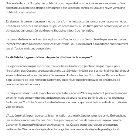
Grâce à la data de Google, une publicité pour un produit cosmétique ne sera montrée qu’aux
spectateurs ayant une affinité démontrée pour la beauté, tandis qu’un autre foyer verra une
publicité pour de la tech.
Également, la convergence permet de transformer le spectateur en consommateur immédiat.
Les tenues des stars sur le tapis rouge, les accessoires, ou les films primés seront cliquables et
achetables en temps réel via Google Shopping intégré au flux vidéo.
La valeur de l’événement ne réside plus dans l’audience brute (le nombre de personnes devant
l’écran) mais dans l’audience qualifiée et activable. YouTube promet à l’Académie non seulement
une diffusion, mais une conversion.
Le défi de la fragmentation : risque de dilution de la marque ?
La logique économique est rodée, mais ce basculement comporte un risque majeur pour
l’institution des Oscars : la désacralisation. La télévision linéaire, par ses contraintes horaires et
son unicité donnait une solennité à l’événement. En basculant sur YouTube, les Oscars entrent
dans la guerre de l’économie de l’attention, en concurrence directe avec les créateurs de
contenu et les influenceurs.
Le risque est donc que la majorité des spectateurs de 2029 ne regarderont pas la cérémonie
en entier, mais consommeront uniquement les discours les plus polémiques ou les moments
forts via des YouTube Shorts. L’unité de lieu et de temps, qui faisait la force du direct télévisé,
vole en éclats.
L’Académie fait le pari que cette fragmentation est le prix à payer pour la survie. En touchant
une audience mondiale (l’accès n’est plus géobloqué par des diffuseurs nationaux comme
Canal+ en France ou ProSieben en Allemagne), les Oscars espèrent rajeunir une marque
vieillissante. C’est une stratégie de volume global contre une stratégie de prestige local.