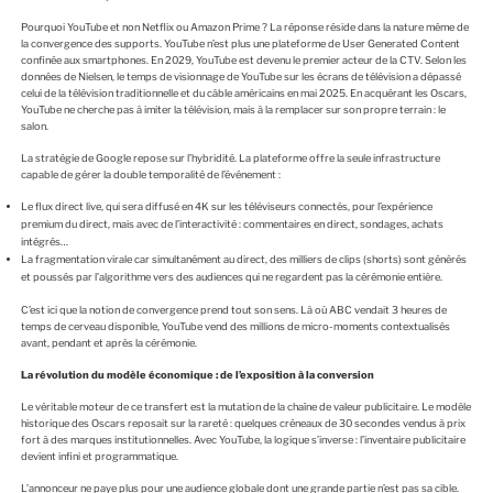
Pourquoi YouTube et non Netflix ou Amazon Prime ? La réponse réside dans la nature même de
la convergence des supports. YouTube n’est plus une plateforme de User Generated Content
confinée aux smartphones. En 2029, YouTube est devenu le premier acteur de la CTV. Selon les
données de Nielsen, le temps de visionnage de YouTube sur les écrans de télévision a dépassé
celui de la télévision traditionnelle et du câble américains en mai 2025. En acquérant les Oscars,
YouTube ne cherche pas à imiter la télévision, mais à la remplacer sur son propre terrain : le
salon.
La stratégie de Google repose sur l’hybridité. La plateforme offre la seule infrastructure
capable de gérer la double temporalité de l’événement :
Le flux direct live, qui sera diffusé en 4K sur les téléviseurs connectés, pour l’expérience
premium du direct, mais avec de l’interactivité : commentaires en direct, sondages, achats
intégrés…
La fragmentation virale car simultanément au direct, des milliers de clips (shorts) sont générés
et poussés par l’algorithme vers des audiences qui ne regardent pas la cérémonie entière.
C’est ici que la notion de convergence prend tout son sens. Là où ABC vendait 3 heures de
temps de cerveau disponible, YouTube vend des millions de micro-moments contextualisés
avant, pendant et après la cérémonie.
La révolution du modèle économique : de l’exposition à la conversion
Le véritable moteur de ce transfert est la mutation de la chaîne de valeur publicitaire. Le modèle
historique des Oscars reposait sur la rareté : quelques créneaux de 30 secondes vendus à prix
fort à des marques institutionnelles. Avec YouTube, la logique s’inverse : l’inventaire publicitaire
devient infini et programmatique.
L’annonceur ne paye plus pour une audience globale dont une grande partie n’est pas sa cible.