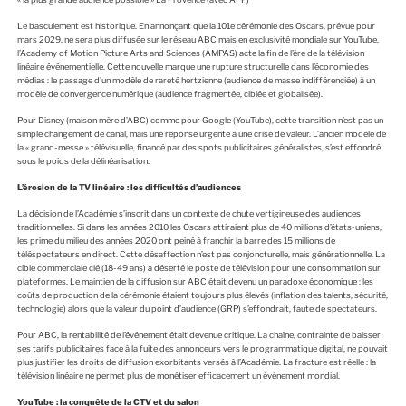
Le basculement est historique. En annonçant que la 101e cérémonie des Oscars, prévue pour
mars 2029, ne sera plus diffusée sur le réseau ABC mais en exclusivité mondiale sur YouTube,
l’Academy of Motion Picture Arts and Sciences (AMPAS) acte la fin de l’ère de la télévision
linéaire événementielle. Cette nouvelle marque une rupture structurelle dans l’économie des
médias : le passage d’un modèle de rareté hertzienne (audience de masse indifférenciée) à un
modèle de convergence numérique (audience fragmentée, ciblée et globalisée).
Pour Disney (maison mère d’ABC) comme pour Google (YouTube), cette transition n’est pas un
simple changement de canal, mais une réponse urgente à une crise de valeur. L’ancien modèle de
la « grand-messe » télévisuelle, financé par des spots publicitaires généralistes, s’est effondré
sous le poids de la délinéarisation.
L’érosion de la TV linéaire : les difficultés d’audiences
La décision de l’Académie s’inscrit dans un contexte de chute vertigineuse des audiences
traditionnelles. Si dans les années 2010 les Oscars attiraient plus de 40 millions d’états-uniens,
les prime du milieu des années 2020 ont peiné à franchir la barre des 15 millions de
téléspectateurs en direct. Cette désaffection n’est pas conjoncturelle, mais générationnelle. La
cible commerciale clé (18-49 ans) a déserté le poste de télévision pour une consommation sur
plateformes. Le maintien de la diffusion sur ABC était devenu un paradoxe économique : les
coûts de production de la cérémonie étaient toujours plus élevés (inflation des talents, sécurité,
technologie) alors que la valeur du point d’audience (GRP) s’effondrait, faute de spectateurs.
Pour ABC, la rentabilité de l’événement était devenue critique. La chaîne, contrainte de baisser
ses tarifs publicitaires face à la fuite des annonceurs vers le programmatique digital, ne pouvait
plus justifier les droits de diffusion exorbitants versés à l’Académie. La fracture est réelle : la
télévision linéaire ne permet plus de monétiser efficacement un événement mondial.
YouTube : la conquête de la CTV et du salon