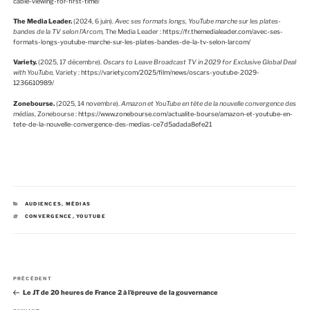
cable-viewing-for-first-time/
The Media Leader.
(2024, 6 juin).
Avec ses formats longs, YouTube marche sur les plates-
bandes de la TV selon l’Arcom,
The Media Leader :
https://fr.themedialeader.com/avec-ses-
formats-longs-youtube-marche-sur-les-plates-bandes-de-la-tv-selon-larcom/
Variety.
(2025, 17 décembre).
Oscars to Leave Broadcast TV in 2029 for Exclusive Global Deal
with YouTube,
Variety :
https://variety.com/2025/film/news/oscars-youtube-2029-
1236610989/
Zonebourse.
(2025, 14 novembre).
Amazon et YouTube en tête de la nouvelle convergence des
médias
, Zonebourse :
https://www.zonebourse.com/actualite-bourse/amazon-et-youtube-en-
tete-de-la-nouvelle-convergence-des-medias-ce7d5adada8efe21
C
AUDIENCES
,
MÉDIAS
A
É
CONVERGENCE
,
YOUTUBE
T
T
É
I
G
Q
O
U
R
E
I
T
E
T
N
S
E
A
PRÉCÉDENT
a
S
r
Le JT de 20 heures de France 2 à l’épreuve de la gouvernance
v
t
i