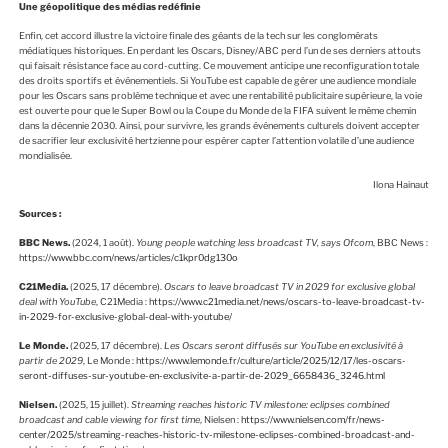
Une géopolitique des médias redéfinie
Enfin, cet accord illustre la victoire finale des géants de la tech sur les conglomérats
médiatiques historiques. En perdant les Oscars, Disney/ABC perd l’un de ses derniers attouts
qui faisait résistance face au cord-cutting. Ce mouvement anticipe une reconfiguration totale
des droits sportifs et événementiels. Si YouTube est capable de gérer une audience mondiale
pour les Oscars sans problème technique et avec une rentabilité publicitaire supérieure, la voie
est ouverte pour que le Super Bowl ou la Coupe du Monde de la FIFA suivent le même chemin
dans la décennie 2030. Ainsi, pour survivre, les grands événements culturels doivent accepter
de sacrifier leur exclusivité hertzienne pour espérer capter l’attention volatile d’une audience
mondialisée.
Ilona Hainaut
Sources
:
BBC News.
(2024, 1 août).
Young people watching less broadcast TV, says Ofcom
, BBC News :
https://www.bbc.com/news/articles/c1kpr0dg130o
C21Media.
(2025, 17 décembre).
Oscars to leave broadcast TV in 2029 for exclusive global
deal with YouTube
, C21Media :
https://www.c21media.net/news/oscars-to-leave-broadcast-tv-
in-2029-for-exclusive-global-deal-with-youtube/
Le Monde.
(2025, 17 décembre).
Les Oscars seront diffusés sur YouTube en exclusivité à
partir de 2029
, Le Monde :
https://www.lemonde.fr/culture/article/2025/12/17/les-oscars-
seront-diffuses-sur-youtube-en-exclusivite-a-partir-de-2029_6658436_3246.html
Nielsen.
(2025, 15 juillet).
Streaming reaches historic TV milestone: eclipses combined
broadcast and cable viewing for first time
, Nielsen :
https://www.nielsen.com/fr/news-
center/2025/streaming-reaches-historic-tv-milestone-eclipses-combined-broadcast-and-