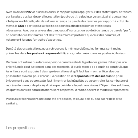
Avec l’aide de l
’INA
via plusieurs outils, le rapport a pu s’appuyer sur des statistiques, obtenues
par l’analyse des bandeaux d’incrustation (poste ou titre des intervenants), ainsi que par leur
intelligence artificielle, afin de calculer le temps de parole des femmes par rapport à 2019. De
même, le
CSA
a participé à la récolte de données afin de réaliser les statistiques
nécessaires. Avec ces analyses des bandeaux d’incrustation, au-delà du temps de parole “pur”,
on constate que les femmes ont des titres moins importants que ceux des hommes, et
notamment lorsque l’on traite d’expert.e.s.
Du côté des organisations, nous retrouvons le même problème, les femmes sont moins
présentes dans
les postes à responsabilité,
et ce, notamment dans les postes éditoriaux.
Certains ont estimé que dans une période comme celle-là l’égalité des genres n’était pas une
priorité, mais c’est justement dans ces moments-là que le monde de demain se construit, que
les enfants sont exposés à des représentations et qu’il faut leur montrer l’étendue des
possibilités d’avenir pour chacun. La question de la
responsabilité des médias
se pose
évidemment dans ce contexte, faut-il montrer les inégalités ou au contraire, les combattre et
représenter un monde plus égalitaire que celui dans lequel nous vivons ? Si parmi les solutions,
les quotas dans les administrations sont respectés, la réalité devient le modèle à représenter.
Plusieurs préconisations ont donc été proposées, et ce, au-delà du seul cadre de la crise
sanitaire.
Les propositions