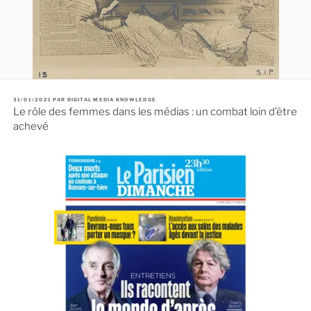
P
31/01/2021
PAR
DIGITAL MEDIA KNOWLEDGE
U
Le rôle des femmes dans les médias : un combat loin d’être
B
L
achevé
I
É
L
E