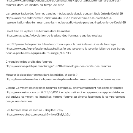
https://www.culture.gouv.fr/Espace-documentation/Rapports/Rapport-sur-la-place-des-
femmes-dans-les-medias-en-temps-de-crise
La représentation des femmes dans les médias audiovisuels pendant l’épidémie de Covid-19
https://www.csa.fr/Informer/Collections-du-CSA/Observatoire-de-la-diversite/La-
representation-des-femmes-dans-les-medias-audiovisuels-pendant-l-epidemie-de-Covid-19
L’évolution de la place des femmes dans les médias
https://omagazine.fr/levolution-de-la-place-des-femmes-dans-les-medias/
Le CNC présente le premier bilan de son bonus pour la parité des équipes de tournage
https://www.cnc.fr/professionnels/actualites/le-cnc-presente-le-premier-bilan-de-son-bonus-
pour-la-parite-des-equipes-de-tournage_992733
Chronologie des droits des femmes
https://www.vie-publique.fr/eclairage/19590-chronologie-des-droits-des-femmes
Mesurer la place des femmes dans les médias, et après ?
https://larevuedesmedias.ina.fr/mesurer-la-place-des-femmes-dans-les-medias-et-apres
Cinéma Comment les inégalités hommes-femmes au cinéma influencent nos comportements
https://www.lesinrocks.com/2019/10/09/cinema/actualite-cinema/que-nous-apprend-letude-
qui-analyse-comment-les-inegalites-homme-femme-au-cinema-faconnent-le-comportement-
des-jeunes-femmes/
Les femmes dans les médias – Brigitte Grésy
https://www.youtube.com/watch?v=hxuX3MyU1GU