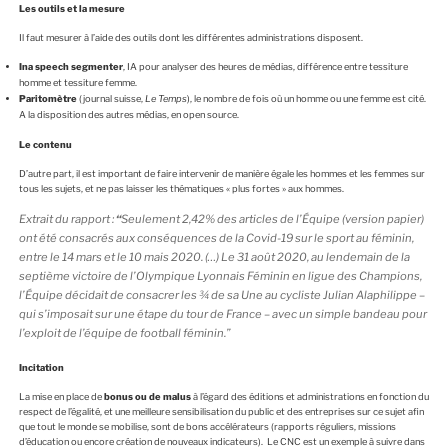
Les outils et la mesure
Il faut mesurer à l’aide des outils dont les différentes administrations disposent.
Ina speech segmenter
, IA pour analyser des heures de médias, différence entre tessiture
homme et tessiture femme.
Paritomètre
(journal suisse,
Le Temps
), le nombre de fois où un homme ou une femme est cité.
A la disposition des autres médias, en open source.
Le contenu
D’autre part, il est important de faire intervenir de manière égale les hommes et les femmes sur
tous les sujets, et ne pas laisser les thématiques « plus fortes » aux hommes.
Extrait du rapport :
“
Seulement 2,42% des articles de l’Équipe (version papier)
ont été consacrés aux conséquences de la Covid-19 sur le sport au féminin,
entre le 14 mars et le 10 mais 2020. (…) Le 31 août 2020, au lendemain de la
septième victoire de l’Olympique Lyonnais Féminin en ligue des Champions,
l’Équipe décidait de consacrer les ¾ de sa Une au cycliste Julian Alaphilippe –
qui s’imposait sur une étape du tour de France – avec un simple bandeau pour
l’exploit de l’équipe de football féminin.”
Incitation
La mise en place de
bonus ou de malus
à l’égard des éditions et administrations en fonction du
respect de l’égalité, et une meilleure sensibilisation du public et des entreprises sur ce sujet afin
que tout le monde se mobilise, sont de bons accélérateurs (rapports réguliers, missions
d’éducation ou encore création de nouveaux indicateurs). Le CNC est un exemple à suivre dans