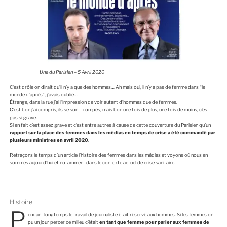
Une du Parisien – 5 Avril 2020
C’est drôle on dirait qu’il n’y a que des hommes… Ah mais oui, il n’y a pas de femme dans “le
monde d’après”, j’avais oublié…
Étrange, dans la rue j’ai l’impression de voir autant d’hommes que de femmes.
C’est bon j’ai compris, ils se sont trompés, mais bon une fois de plus, une fois de moins, c’est
pas si grave.
Si en fait c’est assez grave et c’est entre autres à cause de cette couverture du Parisien qu’un
rapport sur la place des femmes dans les médias en temps de crise a été commandé par
plusieurs ministres en avril 2020
.
Retraçons le temps d’un article l’histoire des femmes dans les médias et voyons où nous en
sommes aujourd’hui et notamment dans le contexte actuel de crise sanitaire.
Histoire
P
endant longtemps le travail de journaliste était réservé aux hommes. Si les femmes ont
pu un jour percer ce milieu c’était
en tant que femme pour parler aux femmes de