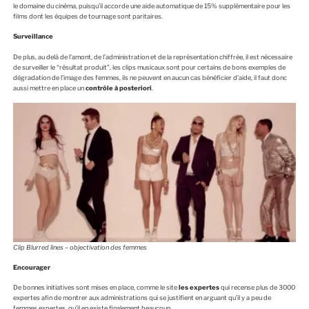
le domaine du cinéma, puisqu’il accorde une aide automatique de 15% supplémentaire pour les
films dont les équipes de tournage sont paritaires.
Surveillance
De plus, au delà de l’amont, de l’administration et de la représentation chiffrée, il est nécessaire
de surveiller le “résultat produit”, les clips musicaux sont pour certains de bons exemples de
dégradation de l’image des femmes, ils ne peuvent en aucun cas bénéficier d’aide, il faut donc
aussi mettre en place un
contrôle à posteriori
.
Clip Blurred lines – objectivation des femmes
Encourager
De bonnes initiatives sont mises en place, comme le site
les expertes
qui recense plus de 3000
expertes afin de montrer aux administrations qui se justifient en arguant qu’il y a peu de
femmes expertes, qu’il en existe finalement beaucoup.