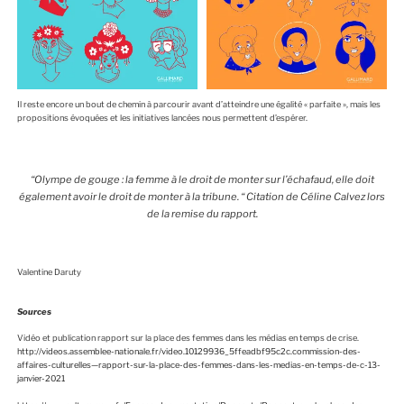
Il reste encore un bout de chemin à parcourir avant d’atteindre une égalité « parfaite », mais les
propositions évoquées et les initiatives lancées nous permettent d’espérer.
“Olympe de gouge : la femme à le droit de monter sur l’échafaud, elle doit
également avoir le droit de monter à la tribune. “ Citation de Céline Calvez lors
de la remise du rapport.
Valentine Daruty
Sources
Vidéo et publication rapport sur la place des femmes dans les médias en temps de crise.
http://videos.assemblee-nationale.fr/video.10129936_5ffeadbf95c2c.commission-des-
affaires-culturelles—rapport-sur-la-place-des-femmes-dans-les-medias-en-temps-de-c-13-
janvier-2021