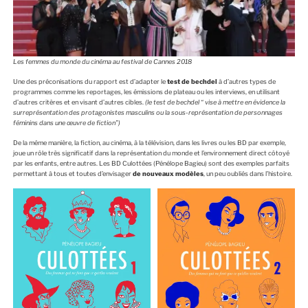
Les femmes du monde du cinéma au festival de Cannes 2018
Une des préconisations du rapport est d’adapter le
test de bechdel
à d’autres types de
programmes comme les reportages, les émissions de plateau ou les interviews, en utilisant
d’autres critères et en visant d’autres cibles.
(le test de bechdel “ vise à mettre en évidence la
surreprésentation des protagonistes masculins ou la sous-représentation de personnages
féminins dans une œuvre de fiction”)
De la même manière, la fiction, au cinéma, à la télévision, dans les livres ou les BD par exemple,
joue un rôle très significatif dans la représentation du monde et l’environnement direct côtoyé
par les enfants, entre autres. Les BD Culottées (Pénélope Bagieu) sont des exemples parfaits
permettant à tous et toutes d’envisager
de nouveaux modèles
, un peu oubliés dans l’histoire.