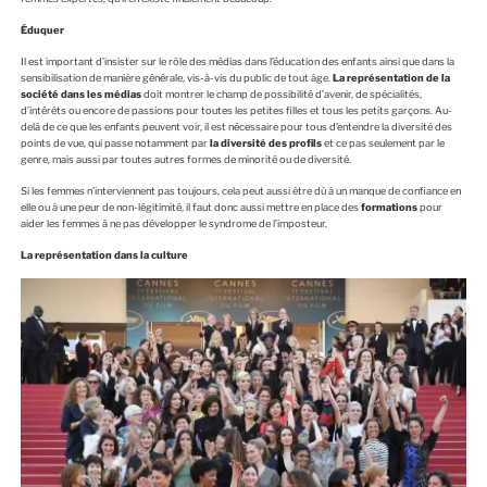
Éduquer
Il est important d’insister sur le rôle des médias dans l’éducation des enfants ainsi que dans la
sensibilisation de manière générale, vis-à-vis du public de tout âge.
La représentation de la
société dans les médias
doit montrer le champ de possibilité d’avenir, de spécialités,
d’intérêts ou encore de passions pour toutes les petites filles et tous les petits garçons. Au-
delà de ce que les enfants peuvent voir, il est nécessaire pour tous d’entendre la diversité des
points de vue, qui passe notamment par
la diversité des profils
et ce pas seulement par le
genre, mais aussi par toutes autres formes de minorité ou de diversité.
Si les femmes n’interviennent pas toujours, cela peut aussi être dû à un manque de confiance en
elle ou à une peur de non-légitimité, il faut donc aussi mettre en place des
formations
pour
aider les femmes à ne pas développer le syndrome de l’imposteur.
La représentation dans la culture