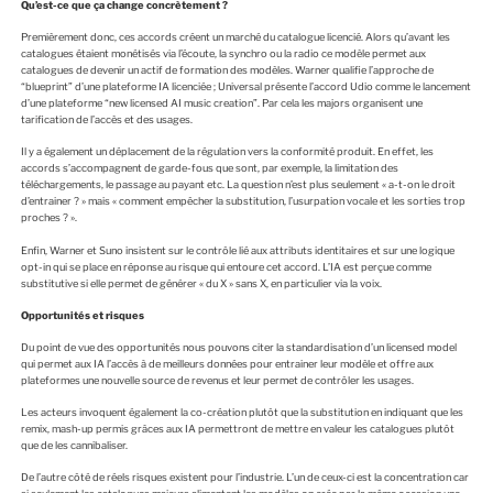
Qu’est-ce que ça change concrètement ?
Premièrement donc, ces accords créent un marché du catalogue licencié. Alors qu’avant les
catalogues étaient monétisés via l’écoute, la synchro ou la radio ce modèle permet aux
catalogues de devenir un actif de formation des modèles. Warner qualifie l’approche de
“blueprint” d’une plateforme IA licenciée ; Universal présente l’accord Udio comme le lancement
d’une plateforme “new licensed AI music creation”. Par cela les majors organisent une
tarification de l’accès et des usages.
Il y a également un déplacement de la régulation vers la conformité produit. En effet, les
accords s’accompagnent de garde-fous que sont, par exemple, la limitation des
téléchargements, le passage au payant etc. La question n’est plus seulement « a-t-on le droit
d’entrainer ? » mais « comment empêcher la substitution, l’usurpation vocale et les sorties trop
proches ? ».
Enfin, Warner et Suno insistent sur le contrôle lié aux attributs identitaires et sur une logique
opt-in qui se place en réponse au risque qui entoure cet accord. L’IA est perçue comme
substitutive si elle permet de générer « du X » sans X, en particulier via la voix.
Opportunités et risques
Du point de vue des opportunités nous pouvons citer la standardisation d’un licensed model
qui permet aux IA l’accès à de meilleurs données pour entrainer leur modèle et offre aux
plateformes une nouvelle source de revenus et leur permet de contrôler les usages.
Les acteurs invoquent également la co-création plutôt que la substitution en indiquant que les
remix, mash-up permis grâces aux IA permettront de mettre en valeur les catalogues plutôt
que de les cannibaliser.
De l’autre côté de réels risques existent pour l’industrie. L’un de ceux-ci est la concentration car