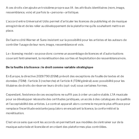
A ces droits s’en ajoute un troisième propre aux IA : les attributs identitaires (nom, image,
ressemblance, voix) et parfois la « persona » artistique.
L’accord entre Universal et Udio permet d’articuler les licences de publishing et de musique
enregistrée et de les relier au développement de la plateforme qu’ils souhaitent mettre en
place.
De l’autre côté Warner et Suno insistent sur la possibilité pour les artistes et les auteurs de
contrôler l’usage de leur nom, image, ressemblance et voix.
Le « licensing model » se pose donc comme un assemblage de licences et d’autorisations
couvrant l’entrainement, la monétisation des sorties et l’exploitation de ressemblance/voix.
De la fouille à la licence : le droit comme variable stratégique
En Europe, la directive 2019/790 (DSM) prévoit des exceptions de fouille de textes et de
données (TDM) : l’article 3 (recherche) et l’article 4 (TDM général) avec possibilité pour les
titulaires de droits de réserver leurs droits (opt-out) sous certaines formes.
Cependant, l’existence de ces exceptions ne suffit pas à créer un cadre stable. L’IA musicale
pour se développer nécessite des certitudes juridiques, un accès à des catalogues de qualités
et l’acceptabilité des artistes. Le contrat apparait alors comme le moyen le plus efficace pour
remplace l’incertitude existante jusqu’alors en encadrant la licence, la conformité et la
monétisation.
C’est en ce sens que vont les accords en permettant aux modèles de s’entrainer sur de la
musique autorisée et licenciée et en créant des plateformes plus contrôlées.