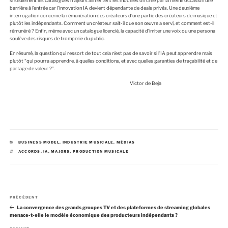
si seulement les catalogues majeurs alimentent les modèles on crée par la même occasion une
barrière à l’entrée car l’innovation IA devient dépendante de deals privés. Une deuxième
interrogation concerne la rémunération des créateurs d’une partie des créateurs de musique et
plutôt les indépendants. Comment un créateur sait-il que son œuvre a servi, et comment est-il
rémunéré ? Enfin, même avec un catalogue licencié, la capacité d’imiter une voix ou une persona
soulève des risques de tromperie du public.
En résumé, la question qui ressort de tout cela n’est pas de savoir si l’IA peut apprendre mais
plutôt “qui pourra apprendre, à quelles conditions, et avec quelles garanties de traçabilité et de
partage de valeur ?”.
Victor de Beja
C
BUSINESS MODEL
,
INDUSTRIE MUSICALE
,
MÉDIAS
A
É
ACCORDS
,
IA
,
MAJORS
,
PRODUCTION MUSICALE
T
T
É
I
G
Q
O
U
R
E
I
T
E
T
N
S
E
A
PRÉCÉDENT
a
S
r
La convergence des grands groupes TV et des plateformes de streaming globales
v
t
menace-t-elle le modèle économique des producteurs indépendants ?
i
i