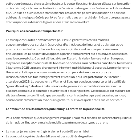
cette dernière passe d’un système basé sur le contentieux (contrefaçon, débats sur l’exception
ou le « fair use) » à la contractualisation de l’accès au catalogue pour l’entrainement de modèles
d’IA. En plus de fixer le cadre transactionnel, ces accords posent une question de politique
publique : la musique générée par IA se fera-t-elle dans un marché dominé par quelques ayants
droit ou par des extensions légales et des standards ouverts ?
Pourquoi ces accords sont importants ?
La musique est un des domaines limite pour les IA génératives car les modèles
peuvent produire des sorties très proches d’esthétiques, de timbres et de signatures de
production rendant la frontière entre inspiration, imitation et reprise particulièrement
fine. Jusqu’ici les IA se sont développées à partir d’entrainement sur des œuvres accessibles
sans licence explicite. Ceci est défendable aux Etats-Unis via le «
fair-use
» et en Europe au
moyen des
exceptions de fouille de textes et de données sous certaines conditions.
Néanmoins
à l’automne 2025 un grand changement intervient matérialisé par 2 accords. Le premier entre
Universal et Udio qui annoncent un
règlement compensatoire et des accords de
licence couvrant à la fois l’enregistrement et l’édition, pour une plateforme IA “licensed”
attendue en 2026
.
Le second entre Warner et Suno qui concluent un
partenariat qualifié de
“groundbreaking”, destiné à bâtir une nouvelle génération de modèles licenciés
, avec un
discours central sur le contrôle des artistes et des songwriters. Cette bascule est majeure car
elle transforme un conflit juridique en questions contractuelles : qui peut entraîner, sur quoi,
contre quelle rémunération, avec quels garde-fous, et avec quels droits sur les sorties ?
Le “stack” de droits : masters, publishing, et droits de la personnalité
Pour comprendre ce que ce changement implique il nous faut repartir de l’architecture juridique
de la musique. Une œuvre musicale mobilise, au minimum deux types de droits :
Le master (enregistrement) généralement contrôlé par un label
La composition gérée via des éditeurs et des sociétés de gestion