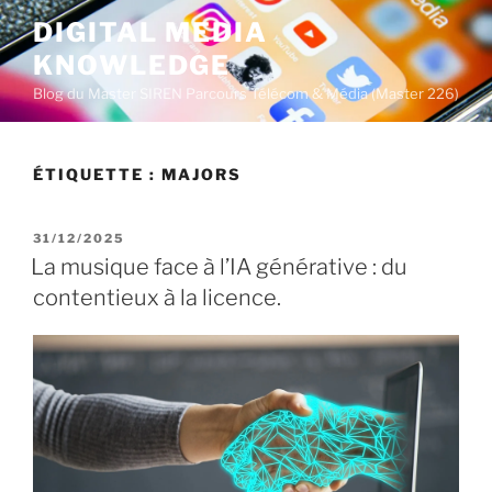
A
DIGITAL MEDIA
l
KNOWLEDGE
l
e
Blog du Master SIREN Parcours Télécom & Média (Master 226)
r
a
u
ÉTIQUETTE :
MAJORS
c
o
P
31/12/2025
n
U
La musique face à l’IA générative : du
t
B
contentieux à la licence.
L
e
I
n
É
u
L
E
p
r
i
n
c