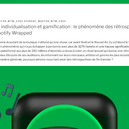
STER_MTM_2025 STUDENT_MASTER_MTM_2025
, individualisation et gamification : le phénomène des rétros
Spotify Wrapped
nne écoutant de la musique n’attend qu’une chose, car avant Noël et le Nouvel An, il y a d’abord l
un phénomène qui n’a pu échapper à personne avec
plus de 327k tweets
et
une hausse significati
 plateforme aux plus de 281 millions d’abonnés a réussi à créer un rituel annuel qui donne une rét
es d’écoute de ses auditeurs, les informant sur leurs morceaux, artistes et genres les plus écout
 manière générale, pourquoi aimons-nous tant avoir des rétrospectives de fin d’année ?