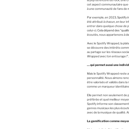
la pop ou encore du rock, une ch
cet aspect communautaire que ce
à une communauté de fans de m
Par exemple, en 2023,
Spotify i
été attribué à chacun, en leur i
entrer dans quelque chose de p
celui-ci.
Cela dépend des “qualit
écoutés, nous appartenons à de
Avec le Spotify Wrapped, la pla
se découvre des intérêts commun
au partage sur les réseaux soc
Wrapped avec ton entourage !
”
… qui permet aussi une indivi
Mais le Spotify Wrapped reste av
personnalité. Nous aimons renc
être valorisés et validés dans 
comme un marqueur identitaire 
Elle permet non seulement de pr
préférée et quel meilleur moyen 
Spotify informe son classement
genres musicaux les plus écoutés
avec de la musique de qualité. 
La gamification comme moyen 