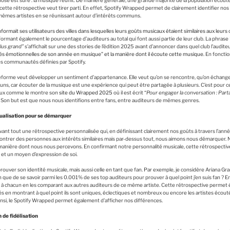
ose est sûre : la musique réunit. De manière générale, une grande majorité de la population écoute 
tte rétrospective veut tirer parti. En effet, Spotify Wrapped permet de clairement identifier nos
êmes artistes en se réunissant autour d’intérêts communs.
nformait ses utilisateurs des villes dans lesquelles leurs goûts musicaux étaient similaires aux leurs
o
nformant également le pourcentage d’auditeurs au total qui font aussi partie de leur club. La phrase
lus grand”
s’affichait sur une des stories de l’édition 2025 avant d’annoncer dans quel club l’audite
és émotionnelles de son année en musique” et la manière dont il écoute cette musique.
En fonctio
s communautés définies par Spotify.
teforme veut développer un sentiment d’appartenance. Elle veut qu’on se rencontre, qu’on échang
s, car écouter de la musique est une expérience qui peut être partagée à plusieurs. C’est pour c
iaux comme le montre son
site du Wrapped 2025
où il est écrit “
Pour engager la conversation : Part
. Son but est que nous nous identifions entre fans, entre auditeurs de mêmes genres.
dualisation pour se démarquer
ant tout une rétrospective personnalisée qui, en définissant clairement nos goûts à travers l’année
ontrer des personnes aux intérêts similaires mais par-dessus tout, nous aimons nous démarquer.
la manière dont nous nous percevons. En confirmant notre personnalité musicale, cette rétrospectiv
et un moyen d’expression de soi.
ouver son identité musicale, mais aussi celle en tant que fan. Par exemple, je considère Ariana 
que de se savoir parmi les 0.001% de ses top auditeurs pour prouver à quel point j’en suis fan ? En
 à chacun en les comparant aux autres auditeurs de ce même artiste. Cette rétrospective permet 
 en montrant à quel point ils sont uniques, éclectiques et nombreux ou encore les artistes écoutés 
Ainsi, le Spotify Wrapped permet également d’afficher nos différences.
de fidélisation