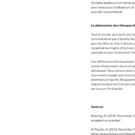
Certains auditeurs ont même pen
pour beaucoup d’utilisateurs, le
quoi elle ressemblerait.
Le phénomène des rétrospecti
Tout le monde veut avoir une r
ont emboîté le pas à Spotify. 
pour les films, le
Year In Books
d
récapitule les trajets effectués
exemple et plus récemment You
Ces différentes rétrospectives n
moyen d’expression de soi et per
démarquer. Nous aimons avoir de
nous avons voyagé, que nous som
identitaire et Spotify Wrapped e
mais la musique est très peu c
par tous en fin d’année.
Sources
Bowring, R. (2025, November 19
wrapped-so-popular/
Di Placido, D. (2024, December
https://www.forbes.com/sites/