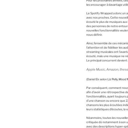
Pour les prochaines années, cela
les encourager à davantage utili
Le Spotify Wrapped a donc un a
avec nos proches. Cette nouvelle
écouté le plus de musiques aux 
des personnes de notre entourage
nouvelles fonctionnalités veulen
nous définir.
Ainsi, l’ensemble de ces mécanis
l’attention et de fidéliser les au
streaming musicales ont l’avant
écouté, mais une musique ne né
Le principal concurrent devient 
Apple Music, Amazon, these 
(Daniel Ek selon
Liz Pelly,
Mood Ma
Par conséquent, comment nous i
afin d’avoir une rétrospective 
fonctionnalités, ayant toujours
d’une chanson ou encore que 22
chansons les plus écoutées indi
leurs statistiques d’écoutes, la
Néanmoins, toutes les nouvelles 
critiquée dû notamment à son uti
avec des descriptions hyper-spéci