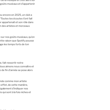
de la musique et c’est alors sur
 goûts musicaux et d’appartenir
u encore en 2025, un club a
“Toutes tes écoutes t’ont fait
ur appartenait et son rôle dans
n des artistes et morceaux
e sur nos goûts musicaux, qu’on
ette raison que Spotify pousse
age les temps forts de ton
, fait ressortir notre
 Nous aimons nous connaître et
e de fin d’année se pose alors
Grande comme mon artiste
 effet, de cette manière,
également d’indiquer nos
qui sont à la fois niches et