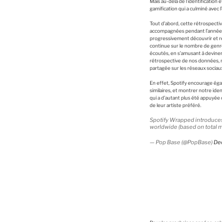
Mais au-delà de l’identification 
gamification qui a culminé avec 
Tout d’abord, cette rétrospective
accompagnées pendant l’année. Po
progressivement découvrir et r
continue sur le nombre de genre
écoutés, en s’amusant à devine
rétrospective de nos données, m
partagée sur les réseaux sociau
En effet, Spotify encourage éga
similaires, et montrer notre id
qui a d’autant plus été appuyée
de leur artiste préféré.
Spotify Wrapped introduces 
worldwide (based on total m
— Pop Base (@PopBase)
De