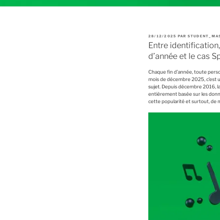
P
28/12/2025
PAR
STUDENT_MA
U
Entre identification
B
L
d’année et le cas 
I
É
L
E
Chaque fin d’année, toute perso
mois de décembre 2025, c’est 
sujet
. Depuis décembre 2016, la
entièrement basée sur les donné
cette popularité et surtout, de