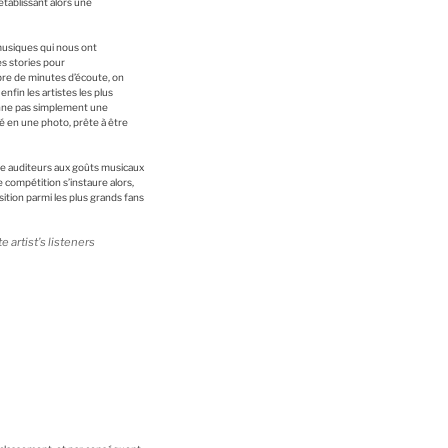
établissant alors une
s musiques qui nous ont
es stories pour
re de minutes d’écoute, on
fin les artistes les plus
onne pas simplement une
é en une photo, prête à être
tre auditeurs aux goûts musicaux
 compétition s’instaure alors,
ition parmi les plus grands fans
 artist’s listeners