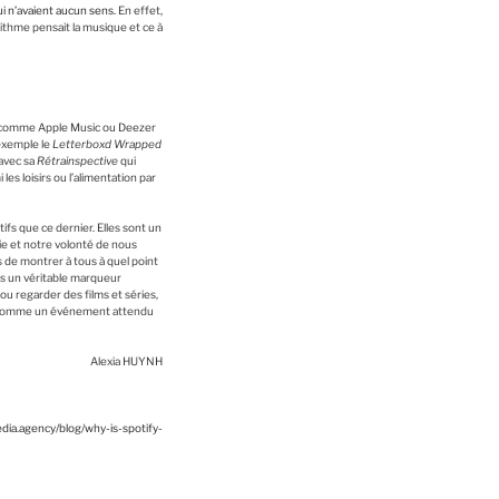
i n’avaient aucun sens.
En effet,
rithme pensait la musique et ce à
es comme Apple Music ou Deezer
exemple le
Letterboxd Wrapped
 avec sa
Rétrainspective
qui
es loisirs ou l’alimentation par
fs que ce dernier. Elles sont un
gie et notre volonté de nous
 de montrer à tous à quel point
rs un véritable marqueur
ou regarder des films et séries,
er comme un événement attendu
Alexia HUYNH
dia.agency/blog/why-is-spotify-