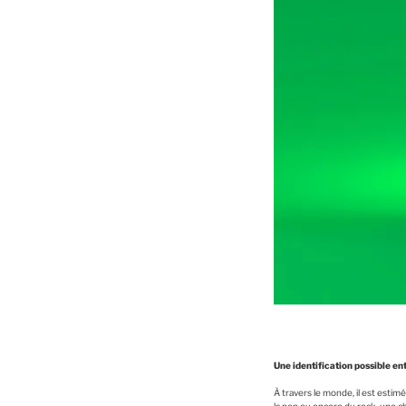
Une identification possible en
À travers le monde, il est estim