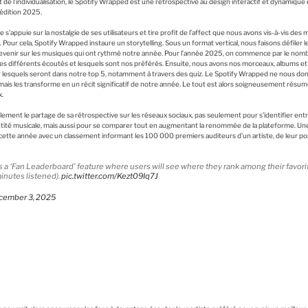
et de l’individualisation, le Spotify Wrapped est une rétrospective au design intéractif et dynamique 
l’édition 2025.
 s’appuie sur la nostalgie de ses utilisateurs et tire profit de l’affect que nous avons vis-à-vis de
ur cela, Spotify Wrapped instaure un storytelling. Sous un format vertical, nous faisons défiler l
evenir sur les musiques qui ont rythmé notre année. Pour l’année 2025, on commence par le nomb
s différents écoutés et lesquels sont nos préférés. Ensuite, nous avons nos morceaux, albums et en
r lesquels seront dans notre top 5, notamment à travers des quiz. Le Spotify Wrapped ne nous d
ais les transforme en un récit significatif de notre année. Le tout est alors soigneusement résum
x.
lement le partage de sa rétrospective sur les réseaux sociaux, pas seulement pour s’identifier en
entité musicale, mais aussi pour se comparer tout en augmentant la renommée de la plateforme. Une
 cette année avec un classement informant les 100 000 premiers auditeurs d’un artiste, de leur pos
a ‘Fan Leaderboard’ feature where users will see where they rank among their favorite
inutes listened).
pic.twitter.com/Kezt09Iq7J
cember 3, 2025