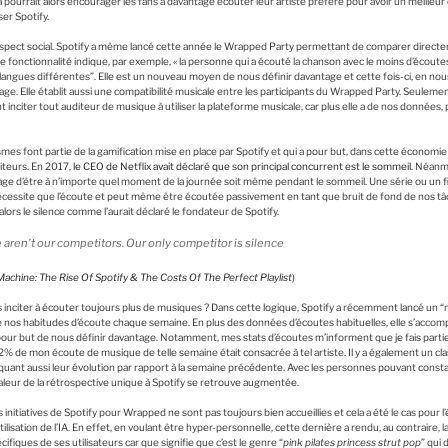
 pourrait alors encourager les fans à davantage écouter leur artiste préféré pour avoir un meilleu
ser Spotify.
spect social. Spotify a même lancé cette année le Wrapped Party permettant de comparer directe
 fonctionnalité indique, par exemple, « la personne qui a écouté la chanson avec le moins d’écoute
langues différentes”. Elle est un nouveau moyen de nous définir davantage et cette fois-ci, en nou
. Elle établit aussi une compatibilité musicale entre les participants du Wrapped Party. Seulement
t inciter tout auditeur de musique à utiliser la plateforme musicale, car plus elle a de nos données, 
mes font partie de la gamification mise en place par Spotify et qui a pour but, dans cette économie 
diteurs. En 2017,
le CEO de Netflix avait déclaré que son principal concurrent est le sommeil
. Néanm
age d’être à n’importe quel moment de la journée soit même pendant le sommeil. Une série ou un fi
cessite que l’écoute et peut même être écoutée passivement en tant que bruit de fond de nos t
alors le silence comme l’aurait déclaré le fondateur de Spotify.
aren’t our competitors. Our only competitor is silence
chine: The Rise Of Spotify & The Costs Of The Perfect Playlist
)
nciter à écouter toujours plus de musiques ? Dans cette logique, Spotify a récemment lancé un
de nos habitudes d’écoute chaque semaine. En plus des données d’écoutes habituelles, elle s’acco
 pour but de nous définir davantage. Notamment, mes stats d’écoutes m’informent que je fais par
% de mon écoute de musique de telle semaine était consacrée à tel artiste. Il y a également un 
quant aussi leur évolution par rapport à la semaine précédente. Avec les personnes pouvant cons
 valeur de la rétrospective unique à Spotify se retrouve augmentée.
initiatives de Spotify pour Wrapped ne sont pas toujours bien accueillies et cela a été le cas pour l
lisation de l’IA. En effet, en voulant être hyper-personnelle, cette dernière a rendu, au contraire,
fiques de ses utilisateurs car que signifie que c’est le genre “
pink pilates princess strut pop
” qui 