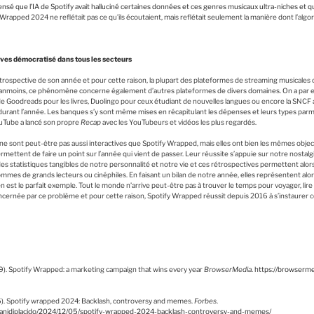
sé que l’IA de Spotify avait halluciné certaines données et ces genres musicaux ultra-niches et qu
 Wrapped 2024 ne reflétait pas ce qu’ils écoutaient, mais reflétait seulement la manière dont l’algo
ves démocratisé dans tous les secteurs
étrospective de son année et pour cette raison, la plupart des plateformes de streaming musical
Néanmoins, ce phénomène concerne également d’autres plateformes de divers domaines. On a par 
e Goodreads pour les livres, Duolingo pour ceux étudiant de nouvelles langues ou encore la SNCF
 durant l’année. Les banques s’y sont même mises en récapitulant les dépenses et leurs types parmi l
Tube a lancé son propre
Recap
avec les YouTubeurs et vidéos les plus regardés.
e sont peut-être pas aussi interactives que Spotify Wrapped, mais elles ont bien les mêmes objecti
mettent de faire un point sur l’année qui vient de passer. Leur réussite s’appuie sur notre nostal
s statistiques tangibles de notre personnalité et notre vie et ces rétrospectives permettent alors
mes de grands lecteurs ou cinéphiles. En faisant un bilan de notre année, elles représentent alo
n est le parfait exemple. Tout le monde n’arrive peut-être pas à trouver le temps pour voyager, lire 
oncernée par ce problème et pour cette raison, Spotify Wrapped réussit depuis 2016 à s’instaur
). Spotify Wrapped: a marketing campaign that wins every year
BrowserMedia
.
https://browserme
 5). Spotify wrapped 2024: Backlash, controversy and memes.
Forbes
.
danidiplacido/2024/12/05/spotify-wrapped-2024-backlash-controversy-and-memes/