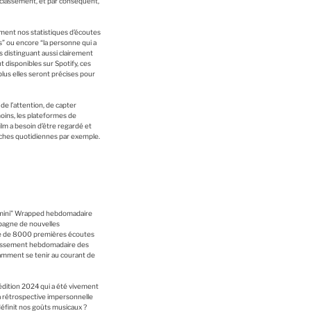
r classement, et par conséquent,
ment nos statistiques d’écoutes
s” ou encore “la personne qui a
s distinguant aussi clairement
 disponibles sur Spotify, ces
plus elles seront précises pour
de l’attention, de capter
oins, les plateformes de
lm a besoin d’être regardé et
âches quotidiennes par exemple.
 “mini” Wrapped hebdomadaire
mpagne de nouvelles
tie de 8000 premières écoutes
classement hebdomadaire des
tamment se tenir au courant de
’édition 2024 qui a été vivement
 la rétrospective impersonnelle
définit nos goûts musicaux ?