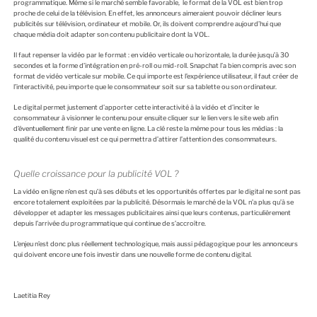
programmatique. Même si le marché semble favorable, le format de la VOL est bien trop
proche de celui de la télévision. En effet, les annonceurs aimeraient pouvoir décliner leurs
publicités sur télévision, ordinateur et mobile. Or, ils doivent comprendre aujourd’hui que
chaque média doit adapter son contenu publicitaire dont la VOL.
Il faut repenser la vidéo par le format : en vidéo verticale ou horizontale, la durée jusqu’à 30
secondes et la forme d’intégration en pré-roll ou mid-roll. Snapchat l’a bien compris avec son
format de vidéo verticale sur mobile. Ce qui importe est l’expérience utilisateur, il faut créer de
l’interactivité, peu importe que le consommateur soit sur sa tablette ou son ordinateur.
Le digital permet justement d’apporter cette interactivité à la vidéo et d’inciter le
consommateur à visionner le contenu pour ensuite cliquer sur le lien vers le site web afin
d’éventuellement finir par une vente en ligne. La clé reste la même pour tous les médias : la
qualité du contenu visuel est ce qui permettra d’attirer l’attention des consommateurs.
Quelle croissance pour la publicité VOL ?
La vidéo en ligne n’en est qu’à ses débuts et les opportunités offertes par le digital ne sont pas
encore totalement exploitées par la publicité. Désormais le marché de la VOL n’a plus qu’à se
développer et adapter les messages publicitaires ainsi que leurs contenus, particulièrement
depuis l’arrivée du programmatique qui continue de s’accroître.
L’enjeu n’est donc plus réellement technologique, mais aussi pédagogique pour les annonceurs
qui doivent encore une fois investir dans une nouvelle forme de contenu digital.
Laetitia Rey