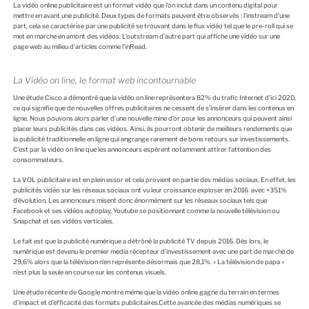
La vidéo online publicitaire est un format vidéo que l’on inclut dans un contenu digital pour
mettre en avant une publicité. Deux types de formats peuvent être observés : l’instream d’une
part, cela se caractérise par une publicité se trouvant dans le flux vidéo tel que le pre-roll qui se
met en marche en amont des vidéos. L’outstream d’autre part qui affiche une vidéo sur une
page web au milieu d’articles comme l’inRead.
La Vidéo on line, le format web incontournable
Une étude Cisco a démontré que la vidéo on line représentera 82% du trafic Internet d’ici 2020,
ce qui signifie que de nouvelles offres publicitaires ne cessent de s’insérer dans les contenus en
ligne. Nous pouvons alors parler d’une nouvelle mine d’or pour les annonceurs qui peuvent ainsi
placer leurs publicités dans ces vidéos. Ainsi, ils pourront obtenir de meilleurs rendements que
la publicité traditionnelle en ligne qui engrange rarement de bons retours sur investissements.
C’est par la vidéo on line que les annonceurs espèrent notamment attirer l’attention des
consommateurs.
La VOL publicitaire est en plein essor et cela provient en partie des médias sociaux. En effet, les
publicités vidéo sur les réseaux sociaux ont vu leur croissance exploser en 2016 avec +351%
d’évolution. Les annonceurs misent donc énormément sur les réseaux sociaux tels que
Facebook et ses vidéos autoplay, Youtube se positionnant comme la nouvelle télévision ou
Snapchat et ses vidéos verticales.
Le fait est que la publicité numérique a détrôné la publicité TV depuis 2016. Dès lors, le
numérique est devenu le premier media récepteur d’investissement avec une part de marché de
29,6% alors que la télévision n’en représente désormais que 28,1%. « La télévision de papa »
n’est plus la seule en course sur les contenus visuels.
Une étude récente de Google montre même que la vidéo online gagne du terrain en termes
d’impact et d’efficacité des formats publicitaires.Cette avancée des médias numériques se