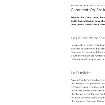
P
31/01/2017
PAR
DIGITAL MEDI
U
Comment s’opère l
B
L
I
Depuis plus d’an et demi, Face
É
L
Cette diversification des activ
E
deux géants américains s’affro
Les outils de conne
Le cœur de la bataille reste to
les outils de connexion. Les sit
Facebook est largement dominant
d’authentification. Elle récup
cette data créé des groupes de 
La Publicité
Aujourd’hui, beaucoup d’acteurs
observe que la majorité des dép
60 % des revenus de facebook. C
l’inventaire publicitaire d’un é
plateforme technologique d’opt
gérer les données ou de les enri
plus vite pour Facebook. Ils pro