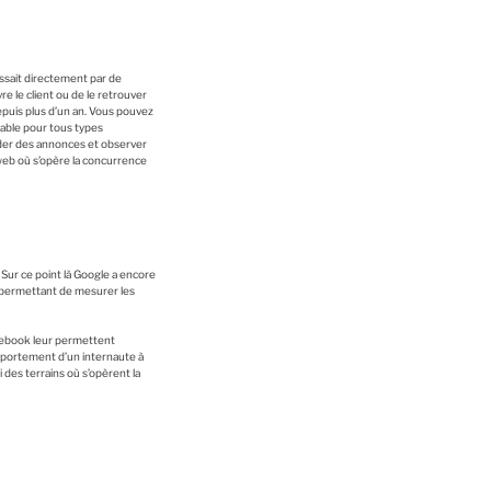
ssait directement par de
re le client ou de le retrouver
epuis plus d’un an. Vous pouvez
alable pour tous types
rder des annonces et observer
 web où s’opère la concurrence
 Sur ce point là Google a encore
l permettant de mesurer les
acebook leur permettent
omportement d’un internaute à
 des terrains où s’opèrent la