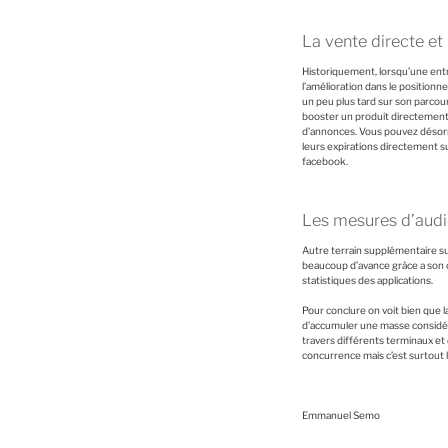
La vente directe et
Historiquement, lorsqu’une entr
l’amélioration dans le positionn
un peu plus tard sur son parcour
booster un produit directement s
d’annonces. Vous pouvez désorma
leurs expirations directement su
facebook.
Les mesures d’audi
Autre terrain supplémentaire su
beaucoup d’avance grâce a son o
statistiques des applications.
Pour conclure on voit bien que 
d’accumuler une masse considéra
travers différents terminaux et 
concurrence mais c’est surtout la
Emmanuel Semo