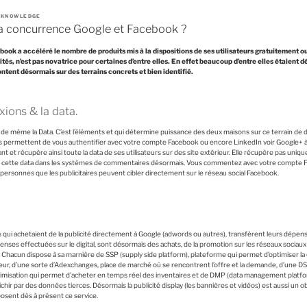
A KNOWLEDGE
a concurrence Google et Facebook ?
book a accéléré le nombre de produits mis à la dispositions de ses utilisateurs gratuitement o
ités, n’est pas novatrice pour certaines d’entre elles. En effet beaucoup d’entre elles étaient 
ntent désormais sur des terrains concrets et bien identifié.
xions & la data.
ut de même la Data. C’est l’éléments et qui détermine puissance des deux maisons sur ce terrain de
es permettent de vous authentifier avec votre compte Facebook ou encore LinkedIn voir Google+ à ce
 et récupère ainsi toute la data de ses utilisateurs sur des site extérieur. Elle récupère pas uni
ère cette data dans les systèmes de commentaires désormais. Vous commentez avec votre compte 
personnes que les publicitaires peuvent cibler directement sur le réseau social Facebook.
 qui achetaient de la publicité directement à Google (adwords ou autres), transfèrent leurs dépen
enses effectuées sur le digital, sont désormais des achats, de la promotion sur les réseaux sociau
hacun dispose à sa marnière de SSP (supply side platform), plateforme qui permet d’optimiser la
diteur, d’une sorte d’Adexchanges, place de marché où se rencontrent l’offre et la demande, d’une 
imisation qui permet d’acheter en temps réel des inventaires et de DMP (data management platfo
chir par des données tierces. Désormais la publicité display (les bannières et vidéos) est aussi un 
posent dès à présent ce service.