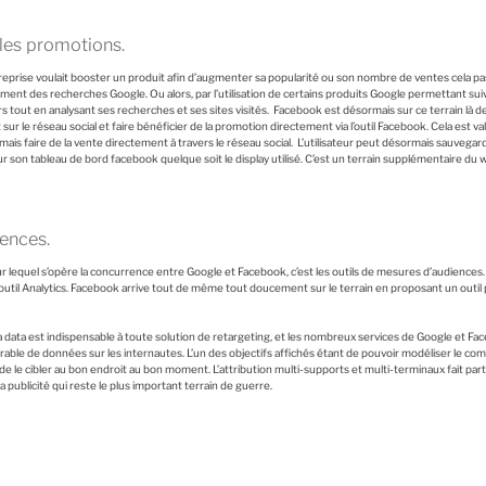
 les promotions.
eprise voulait booster un produit afin d’augmenter sa popularité ou son nombre de ventes cela pa
ement des recherches Google. Ou alors, par l’utilisation de certains produits Google permettant suiv
s tout en analysant ses recherches et ses sites visités. Facebook est désormais sur ce terrain là d
ur le réseau social et faire bénéficier de la promotion directement via l’outil Facebook. Cela est v
is faire de la vente directement à travers le réseau social. L’utilisateur peut désormais sauvega
r son tableau de bord facebook quelque soit le display utilisé. C’est un terrain supplémentaire du
ences.
r lequel s’opère la concurrence entre Google et Facebook, c’est les outils de mesures d’audiences.
util Analytics. Facebook arrive tout de même tout doucement sur le terrain en proposant un outi
la data est indispensable à toute solution de retargeting, et les nombreux services de Google et F
ble de données sur les internautes. L’un des objectifs affichés étant de pouvoir modéliser le c
de le cibler au bon endroit au bon moment. L’attribution multi-supports et multi-terminaux fait parti
 publicité qui reste le plus important terrain de guerre.