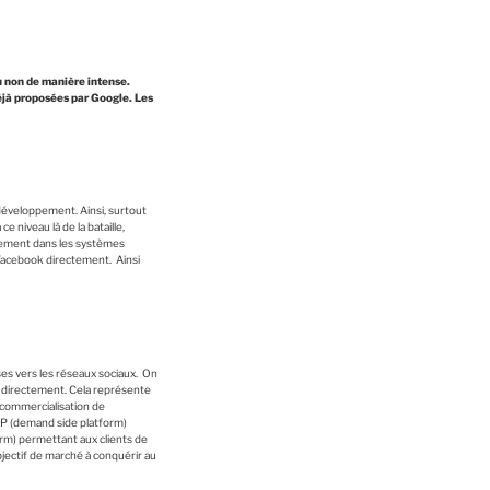
u non de manière intense.
déjà proposées par Google. Les
 développement. Ainsi, surtout
 niveau là de la bataille,
quement dans les systèmes
Facebook directement. Ainsi
ses vers les réseaux sociaux. On
x directement. Cela représente
 commercialisation de
DSP (demand side platform)
rm) permettant aux clients de
objectif de marché à conquérir au