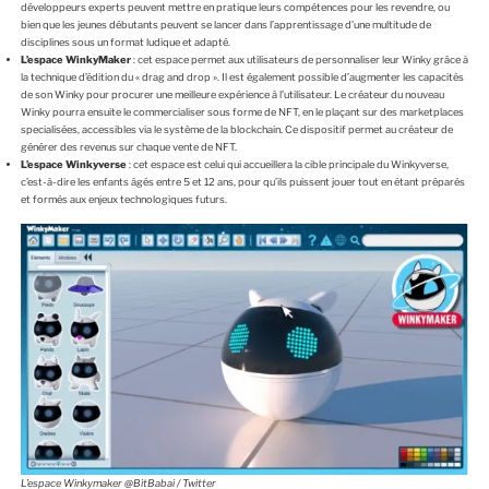
développeurs experts peuvent mettre en pratique leurs compétences pour les revendre, ou
bien que les jeunes débutants peuvent se lancer dans l’apprentissage d’une multitude de
disciplines sous un format ludique et adapté.
L’espace WinkyMaker
: cet espace permet aux utilisateurs de personnaliser leur Winky grâce à
la technique d’édition du « drag and drop ». Il est également possible d’augmenter les capacités
de son Winky pour procurer une meilleure expérience à l’utilisateur. Le créateur du nouveau
Winky pourra ensuite le commercialiser sous forme de NFT, en le plaçant sur des marketplaces
specialisées, accessibles via le système de la blockchain. Ce dispositif permet au créateur de
générer des revenus sur chaque vente de NFT.
L’espace Winkyverse
: cet espace est celui qui accueillera la cible principale du Winkyverse,
c’est-à-dire les enfants âgés entre 5 et 12 ans, pour qu’ils puissent jouer tout en étant préparés
et formés aux enjeux technologiques futurs.
L’espace Winkymaker @BitBabai / Twitter