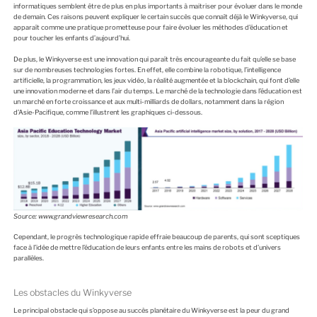
informatiques semblent être de plus en plus importants à maitriser pour évoluer dans le monde
de demain. Ces raisons peuvent expliquer le certain succès que connaît déjà le Winkyverse, qui
apparaît comme une pratique prometteuse pour faire évoluer les méthodes d’éducation et
pour toucher les enfants d’aujourd’hui.
De plus, le Winkyverse est une innovation qui paraît très encourageante du fait qu’elle se base
sur de nombreuses technologies fortes. En effet, elle combine la robotique, l’intelligence
artificielle, la programmation, les jeux vidéo, la réalité augmentée et la blockchain, qui font d’elle
une innovation moderne et dans l’air du temps. Le marché de la technologie dans l’éducation est
un marché en forte croissance et aux multi-milliards de dollars, notamment dans la région
d’Asie-Pacifique, comme l’illustrent les graphiques ci-dessous.
Source: www.grandviewresearch.com
Cependant, le progrès technologique rapide effraie beaucoup de parents, qui sont sceptiques
face à l’idée de mettre l’éducation de leurs enfants entre les mains de robots et d’univers
parallèles.
Les obstacles du Winkyverse
Le principal obstacle qui s’oppose au succès planétaire du Winkyverse est la peur du grand