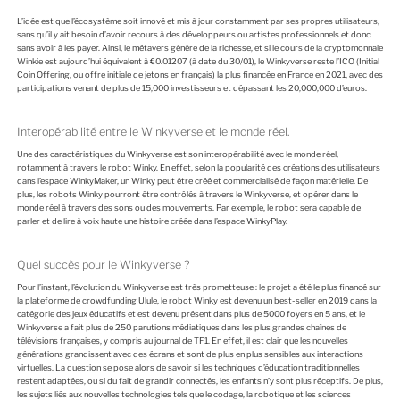
L’idée est que l’écosystème soit innové et mis à jour constamment par ses propres utilisateurs,
sans qu’il y ait besoin d’avoir recours à des développeurs ou artistes professionnels et donc
sans avoir à les payer. Ainsi, le métavers génère de la richesse, et si le cours de la cryptomonnaie
Winkie est aujourd’hui équivalent à €0.01207 (à date du 30/01), le Winkyverse reste l’ICO (Initial
Coin Offering, ou offre initiale de jetons en français) la plus financée en France en 2021, avec des
participations venant de plus de 15,000 investisseurs et dépassant les 20,000,000 d’euros.
Interopérabilité entre le Winkyverse et le monde réel.
Une des caractéristiques du Winkyverse est son interopérabilité avec le monde réel,
notamment à travers le robot Winky. En effet, selon la popularité des créations des utilisateurs
dans l’espace WinkyMaker, un Winky peut être créé et commercialisé de façon matérielle. De
plus, les robots Winky pourront être contrôlés à travers le Winkyverse, et opérer dans le
monde réel à travers des sons ou des mouvements. Par exemple, le robot sera capable de
parler et de lire à voix haute une histoire créée dans l’espace WinkyPlay.
Quel succès pour le Winkyverse ?
Pour l’instant, l’évolution du Winkyverse est très prometteuse : le projet a été le plus financé sur
la plateforme de crowdfunding Ulule, le robot Winky est devenu un best-seller en 2019 dans la
catégorie des jeux éducatifs et est devenu présent dans plus de 5000 foyers en 5 ans, et le
Winkyverse a fait plus de 250 parutions médiatiques dans les plus grandes chaînes de
télévisions françaises, y compris au journal de TF1. En effet, il est clair que les nouvelles
générations grandissent avec des écrans et sont de plus en plus sensibles aux interactions
virtuelles. La question se pose alors de savoir si les techniques d’éducation traditionnelles
restent adaptées, ou si du fait de grandir connectés, les enfants n’y sont plus réceptifs. De plus,
les sujets liés aux nouvelles technologies tels que le codage, la robotique et les sciences