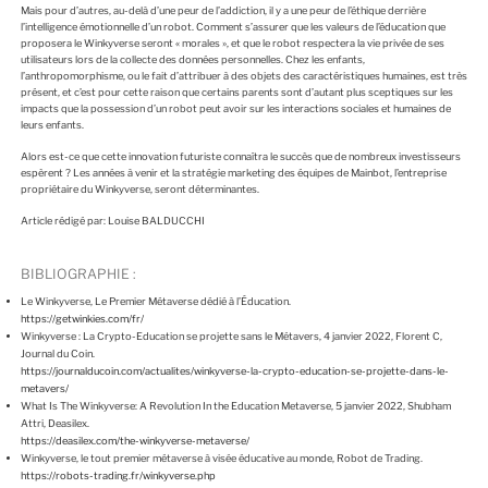
Mais pour d’autres, au-delà d’une peur de l’addiction, il y a une peur de l’éthique derrière
l’intelligence émotionnelle d’un robot. Comment s’assurer que les valeurs de l’éducation que
proposera le Winkyverse seront « morales », et que le robot respectera la vie privée de ses
utilisateurs lors de la collecte des données personnelles. Chez les enfants,
l’anthropomorphisme, ou le fait d’attribuer à des objets des caractéristiques humaines, est très
présent, et c’est pour cette raison que certains parents sont d’autant plus sceptiques sur les
impacts que la possession d’un robot peut avoir sur les interactions sociales et humaines de
leurs enfants.
Alors est-ce que cette innovation futuriste connaîtra le succès que de nombreux investisseurs
espèrent ? Les années à venir et la stratégie marketing des équipes de Mainbot, l’entreprise
propriétaire du Winkyverse, seront déterminantes.
Article rédigé par: Louise BALDUCCHI
BIBLIOGRAPHIE :
Le Winkyverse, Le Premier Métaverse dédié à l’Éducation.
https://getwinkies.com/fr/
Winkyverse : La Crypto-Education se projette sans le Métavers, 4 janvier 2022, Florent C,
Journal du Coin.
https://journalducoin.com/actualites/winkyverse-la-crypto-education-se-projette-dans-le-
metavers/
What Is The Winkyverse: A Revolution In the Education Metaverse, 5 janvier 2022, Shubham
Attri, Deasilex.
https://deasilex.com/the-winkyverse-metaverse/
Winkyverse, le tout premier métaverse à visée éducative au monde, Robot de Trading.
https://robots-trading.fr/winkyverse.php