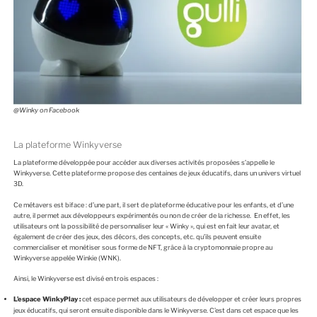
@Winky on Facebook
La plateforme Winkyverse
La plateforme développée pour accéder aux diverses activités proposées s’appelle le
Winkyverse. Cette plateforme propose des centaines de jeux éducatifs, dans un univers virtuel
3D.
Ce métavers est biface : d’une part, il sert de plateforme éducative pour les enfants, et d’une
autre, il permet aux développeurs expérimentés ou non de créer de la richesse. En effet, les
utilisateurs ont la possibilité de personnaliser leur « Winky », qui est en fait leur avatar, et
également de créer des jeux, des décors, des concepts, etc. qu’ils peuvent ensuite
commercialiser et monétiser sous forme de NFT, grâce à la cryptomonnaie propre au
Winkyverse appelée Winkie (WNK).
Ainsi, le Winkyverse est divisé en trois espaces :
L’espace WinkyPlay :
cet espace permet aux utilisateurs de développer et créer leurs propres
jeux éducatifs, qui seront ensuite disponible dans le Winkyverse. C’est dans cet espace que les