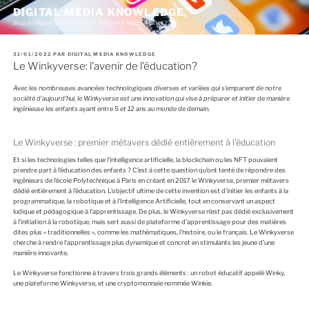
A
DIGITAL MEDIA KNOWLEDGE
l
Blog du Master SIREN Parcours Télécom & Média (Master 226)
l
e
r
P
31/01/2022
PAR
DIGITAL MEDIA KNOWLEDGE
a
U
Le Winkyverse: l’avenir de l’éducation?
u
B
c
L
I
o
Avec les nombreuses avancées technologiques diverses et variées qui s’emparent de notre
É
n
société d’aujourd’hui, le Winkyverse est une innovation qui vise à préparer et initier de manière
L
E
t
ingénieuse les enfants ayant entre 5 et 12 ans au monde de demain.
e
n
u
Le Winkyverse : premier métavers dédié entièrement à l’éducation
p
r
Et si les technologies telles que l’intelligence artificielle, la blockchain ou les NFT pouvaient
i
prendre part à l’éducation des enfants ? C’est à cette question qu’ont tenté de répondre des
n
ingénieurs de l’école Polytechnique à Paris en créant en 2017 le Winkyverse, premier métavers
c
dédié entièrement à l’éducation. L’objectif ultime de cette invention est d’initier les enfants à la
i
programmatique, la robotique et à l’Intelligence Artificielle, tout en conservant un aspect
p
ludique et pédagogique à l’apprentissage. De plus, le Winkyverse n’est pas dédié exclusivement
a
à l’initiation à la robotique, mais sert aussi de plateforme d’apprentissage pour des matières
l
dites plus « traditionnelles », comme les mathématiques, l’histoire, ou le français. Le Winkyverse
cherche à rendre l’apprentissage plus dynamique et concret en stimulants les jeune d’une
manière innovante.
Le Winkyverse fonctionne à travers trois grands éléments : un robot éducatif appelé Winky,
une plateforme Winkyverse, et une cryptomonnaie nommée Winkie.