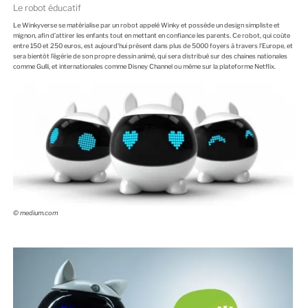
Le robot éducatif
Le Winkyverse se matérialise par un robot appelé Winky et possède un design simpliste et
mignon, afin d’attirer les enfants tout en mettant en confiance les parents. Ce robot, qui coûte
entre 150 et 250 euros, est aujourd’hui présent dans plus de 5000 foyers à travers l’Europe, et
sera bientôt l’égérie de son propre dessin animé, qui sera distribué sur des chaines nationales
comme Gulli, et internationales comme Disney Channel ou même sur la plateforme Netflix.
© medium.com