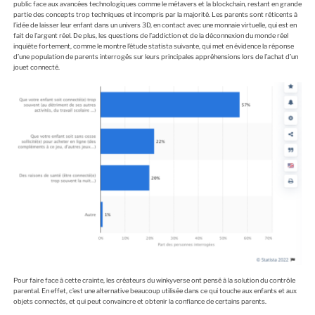
public face aux avancées technologiques comme le métavers et la blockchain, restant en grande
partie des concepts trop techniques et incompris par la majorité. Les parents sont réticents à
l’idée de laisser leur enfant dans un univers 3D, en contact avec une monnaie virtuelle, qui est en
fait de l’argent réel. De plus, les questions de l’addiction et de la déconnexion du monde réel
inquiète fortement, comme le montre l’étude statista suivante, qui met en évidence la réponse
d’une population de parents interrogés sur leurs principales appréhensions lors de l’achat d’un
jouet connecté.
Pour faire face à cette crainte, les créateurs du winkyverse ont pensé à la solution du contrôle
parental. En effet, c’est une alternative beaucoup utilisée dans ce qui touche aux enfants et aux
objets connectés, et qui peut convaincre et obtenir la confiance de certains parents.