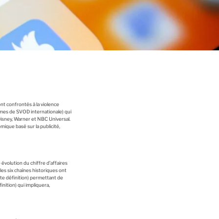
nt confrontés à la violence
mes de SVOD internationale) qui
Disney, Warner et NBC Universal.
ique basé sur la publicité,
 évolution du chiffre d’affaires
les six chaînes historiques ont
te définition) permettant de
nition) qui impliquera,