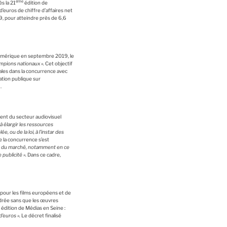
ème
s la 21
édition de
 d’euros de chiffre d’affaires net
9, pour atteindre près de 6,6
e numérique en septembre 2019, le
mpions nationaux ».
Cet objectif
gales dans la concurrence avec
ation publique sur
.
ment du secteur audiovisuel
à élargir les ressources
, ou de la loi, à l’instar des
e la concurrence s’est
ons du marché, notamment en ce
publicité ».
Dans ce cadre,
 pour les films européens et de
cadrée sans que les œuvres
 édition de Médias en Seine :
’euros ».
Le décret finalisé