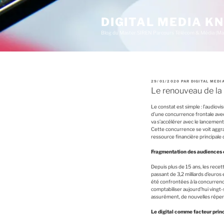
A
l
l
DIGITAL MEDIA 
e
Blog du Master SIREN Parcours Télécom & Média (Ma
r
a
u
c
o
n
t
P
29/01/2020
PAR
DIGITAL MED
e
U
Le renouveau de la 
B
n
L
u
I
Le constat est simple : l’audiov
É
p
L
d’une concurrence frontale ave
r
E
va s’accélérer avec le lancemen
i
Cette concurrence se voit aggra
n
ressource financière principale
c
i
Fragmentation des audiences e
p
a
Depuis plus de 15 ans, les recett
l
passant de 3,2 milliards d’euros 
été confrontées à la concurrenc
comptabiliser aujourd’hui vingt-
assurément, de nouvelles répe
Le digital comme facteur princ