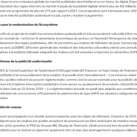
observe une croissance globale du marché publicitaire plurimédias et ce en faveur du digital. D’aprè
Syndicat des régies internet), le marché français de la publicité digitale atteint plus de 4,8 milliards
 soit une progression de plus de 17% par rapport à 2017. Les projections sont à la hausse pour 201
que le marché publicitaire audiovisuel n’a pas, a priori, vocation à augmenter.
 pour la modernisation de l’écosystème
ctifs du projet de loi relatif à la communication audiovisuelle et à la souveraineté culturelle à l’èr
 son souhait de
« renforcer le dynamisme économique du secteur, en favorisant l’émergence de cha
plissement des règles publicitaires, afin de permettre aux chaînes de télévision de jouer à armes é
e sens, la DGMIC (Direction générale des médias et des industries culturelles) a lancé une consult
atives à la publicité télévisée à laquelle les chaînes ont été amenées à répondre en décembre 2019
réforme de la publicité audiovisuelle
9, le Conseil supérieur de l’audiovisuel (CSA) juge impératif d’assurer un haut niveau de finance
pétitivité et le renouvellement de la création. Il accueille donc favorablement :
« Les mesures visant 
ce, qu’elles relèvent du pouvoir réglementaire, comme c’est le cas par exemple pour la publicité ciblée
atives à la troisième interruption publicitaire d’une œuvre ou au placement de produits».
L’Autorité d
dans l’avis du 21 février 2019 :
« La réglementation actuelle ne paraît plus adaptée aux conditi
télévision de concurrencer efficacement les plateformes de type GAFA, sur plusieurs catégories de 
osées.
ublicité cinéma
éma est accompagnée d’un double quota à respecter pour les régies de télévision, à hauteur de 50%
’objectif pour les chaînes est qu’elles acceptent de promouvoir les films américains de manière en
ur cette question, le PDG du Groupe M6, Nicolas de Tavernost, s’était prononcé lors de la dernière
a publicité pour le cinéma va rapporter quasiment zéro et avec des aménagements quelques millions d