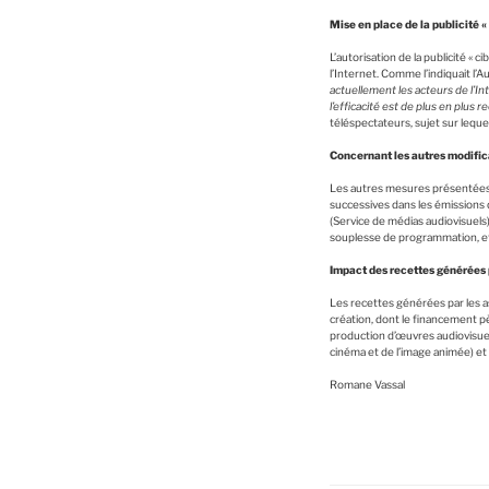
Mise en place de la publicité «
L’autorisation de la publicité « 
l’Internet. Comme l’indiquait l’
actuellement les acteurs de l’In
l’efficacité est de plus en plus
téléspectateurs, sujet sur leque
Concernant les autres modifica
Les autres mesures présentées d
successives dans les émissions d
(Service de médias audiovisuels)
souplesse de programmation, et
Impact des recettes générées
Les recettes générées par les as
création, dont le financement pès
production d’œuvres audiovisuel
cinéma et de l’image animée) et 
Romane Vassal