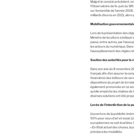
Malgré le constat précédent, on 
l’Observatoire de l’e-pub du SRI (
sur l’ensemble de l’année 2018,
milliards d’euros en 2021, alors 
Mobilisation gouvernementale
Lors de la présentation des obje
Ministre de la culture a indiqué
passe, entre autres, par l’assou
les acteurs du numérique. Dans c
l’assouplissement des règles rel
Soutien des autorités pour la 
Dans son avis du 8 novembre 201
français afin d’en assurer la com
financières des éditeurs de servi
dispositions du projet de loi rel
également prononcée en ce sens 
qu’elle empêche les chaînes de 
diverses solutions ont été prop
Levée de l’interdiction de la p
L’ouverture de la publicité cin
50% pour ceux d’art et essai. L
européennes ne soit écartées. S
« En l’état actuel des choses, l
précisera les modalités.