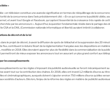
 ciblée »
ciblée » en télévision constitue une avancée significative en termes de rééquilibrage de la concurren
Autorité de la concurrence dans l’avis précédemment cité :
« En ce qui concerne la publicité ciblée, s
ternet, et avant tout Google et Facebook, qui captent l’essentiel de la croissance très rapide de cet
 recherchée par les annonceurs »
. Aujourd’hui, la question fondamentale réside dans le partage des
l le CSA et la CNIL (Commission nationale informatique et liberté) auraient intérêt à collaborer.
tions du décret et de la loi
ans le projet de décret, à savoir la diffusion de spots de téléachat et la suppression des 20 min
e flux, contribuent à réduire l’écart de la réglementation française avec les dispositions en matière
, modifiée en 2018. Elles devraient apporter plus de flexibilité dans la commercialisation de la publ
 permettront de mieux exposer les annonceurs tout en assurant un plus grand confort aux télésp
 par les assouplissements
souplissements sur les règles s’imposant à la publicité audiovisuelle se feront mécaniquement au bé
e avant tout sur la contribution des chaînes. En 2018, elles ont investi 1,2 milliards d’euros au titre
les et cinématographiques, auxquels doivent s’ajouter environ 750 millions d’euros qu’elles verse
aux sociétés d’auteurs. Dès lors, l’enjeu de la réforme des règles en matière de publicité audiovisu