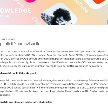
KNOWLEDGE
ster 226)
IA KNOWLEDGE
publicité audiovisuelle
isuel se porte mal et les chaînes nécessitent de nouvelles ressources. Les opérateurs historiques so
c les nouveaux entrants (GAFAN – Google, Amazon, Facebook, Appel, Netflix – et grandes platefor
t en 2020 d’offres SVOD d’acteurs américains intégrés verticalement dans la production, tels que 
vée par le poids d’une régulation complexe et obsolète datant des années 90. Leur modèle économ
 du secteur, nécessite une restructuration profonde pour permettre la pérennité des acteurs.
t marché publicitaire stagnant
es publicitaires de l’ensemble des chaines françaises sont stables. Les chiffres précisent une faible
en 2005 à 3,3 milliards en 2018. Le problème réside dans la multiplication des acteurs. Pour rappel, 
e dès 2005 avec le passage à la TNT (télévision numérique terrestre) puis en 2012 avec le HD (hau
sept chaînes diffusées sur le réseau hertzien. La prochaine étape consiste en l’UHD (ultra haute défi
rcussions.
ipal de la croissance publicitaire plurimédias