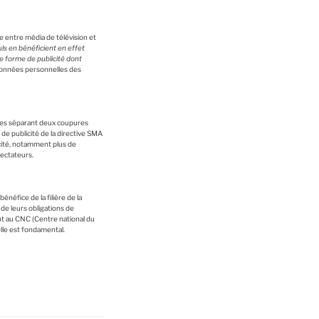
ce entre média de télévision et
euls en bénéficient en effet
te forme de publicité dont
 données personnelles des
utes séparant deux coupures
 de publicité de la directive SMA
icité, notamment plus de
ectateurs.
néfice de la filière de la
 de leurs obligations de
nt au CNC (Centre national du
elle est fondamental.