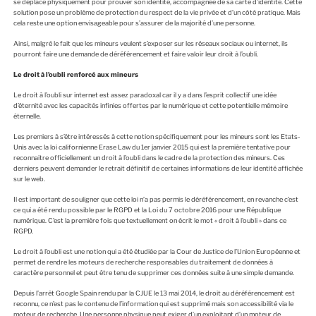
se déplace physiquement pour prouver son identité, accompagnée de sa carte d’identité. Cette
solution pose un problème de protection du respect de la vie privée et d’un côté pratique. Mais
cela reste une option envisageable pour s’assurer de la majorité d’une personne.
Ainsi, malgré le fait que les mineurs veulent s’exposer sur les réseaux sociaux ou internet, ils
pourront faire une demande de déréférencement et faire valoir leur droit à l’oubli.
Le droit à l’oubli renforcé aux mineurs
Le droit à l’oubli sur internet est assez paradoxal car il y a dans l’esprit collectif une idée
d’éternité avec les capacités infinies offertes par le numérique et cette potentielle mémoire
éternelle.
Les premiers à s’être intéressés à cette notion spécifiquement pour les mineurs sont les Etats-
Unis avec la loi californienne Erase Law du 1er janvier 2015 qui est la première tentative pour
reconnaitre officiellement un droit à l’oubli dans le cadre de la protection des mineurs. Ces
derniers peuvent demander le retrait définitif de certaines informations de leur identité affichée
sur le web.
Il est important de souligner que cette loi n’a pas permis le déréférencement, en revanche c’est
ce qui a été rendu possible par le RGPD et la Loi du 7 octobre 2016 pour une République
numérique. C’est la première fois que textuellement on écrit le mot « droit à l’oubli » dans ce
RGPD.
Le droit à l’oubli est une notion qui a été étudiée par la Cour de Justice de l’Union Européenne et
permet de rendre les moteurs de recherche responsables du traitement de données à
caractère personnel et peut être tenu de supprimer ces données suite à une simple demande.
Depuis l’arrêt Google Spain rendu par la CJUE le 13 mai 2014, le droit au déréférencement est
reconnu, ce n’est pas le contenu de l’information qui est supprimé mais son accessibilité via le
moteur de recherche. Une personne physique peut exiger d’un exploitant d’un moteur de