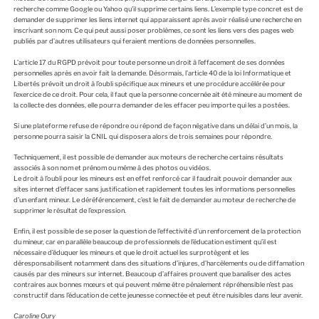
recherche comme Google ou Yahoo qu’il supprime certains liens. L’exemple type concret est de
demander de supprimer les liens internet qui apparaissent après avoir réalisé une recherche en
inscrivant son nom. Ce qui peut aussi poser problèmes, ce sont les liens vers des pages web
publiés par d’autres utilisateurs qui feraient mentions de données personnelles.
L’article 17 du RGPD prévoit pour toute personne un droit à l’effacement de ses données
personnelles après en avoir fait la demande. Désormais, l’article 40 de la loi Informatique et
Libertés prévoit un droit à l’oubli spécifique aux mineurs et une procédure accélérée pour
l’exercice de ce droit. Pour cela, il faut que la personne concernée ait été mineure au moment de
la collecte des données, elle pourra demander de les effacer peu importe qui les a postées.
Si une plateforme refuse de répondre ou répond de façon négative dans un délai d’un mois, la
personne pourra saisir la CNIL qui disposera alors de trois semaines pour répondre.
Techniquement, il est possible de demander aux moteurs de recherche certains résultats
associés à son nom et prénom ou même à des photos ou vidéos.
Le droit à l’oubli pour les mineurs est en effet renforcé car il faudrait pouvoir demander aux
sites internet d’effacer sans justification et rapidement toutes les informations personnelles
d’un enfant mineur. Le déréférencement, c’est le fait de demander au moteur de recherche de
supprimer le résultat de l’expression.
Enfin, il est possible de se poser la question de l’effectivité d’un renforcement de la protection
du mineur, car en parallèle beaucoup de professionnels de l’éducation estiment qu’il est
nécessaire d’éduquer les mineurs et que le droit actuel les surprotègent et les
déresponsabilisent notamment dans des situations d’injures, d’harcèlements ou de diffamation
causés par des mineurs sur internet. Beaucoup d’affaires prouvent que banaliser des actes
contraires aux bonnes mœurs et qui peuvent même être pénalement répréhensible n’est pas
constructif dans l’éducation de cette jeunesse connectée et peut être nuisibles dans leur avenir.
Caroline Oury