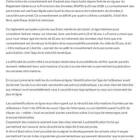
Cette notion de consentement est d’autant plus importante depuis l’entrée en vigueur du
Règlement Général sur la Protection des Données (RGPD) le 25 mai 2018. Le consentement des
personnes est une base légale autorisant la mise en œuvre de traitements de données à
caractère personnel. Ce consentement se définit par quatre critères cumulatifs, il doit être
libre, spécifique, éclairé et univoque.
Ce règlement européen a permis aux Etats membres de choisir un âge minimum pour
considérer l’enfant mineur sur internet, dans une limite entre 13 et 16 ans. La France a choisi que
pour tout mineur âgé de moins de 15 ans, le traitement des données n’est licite que si le
consentement est donné par le titulaire de la responsabilité parentale. Au-delà de 15 ans, la loi
« Informatique et Libertés » permet de recueillir le consentement de la personne sans
autorisation, c’est l’âge de la maturité numérique.
La difficulté de conformité à ce principe réside dans la possibilité de vérifier que les parents
donnent réellement leurs autorisations d’accès à un site internet ou permettent la publication
de certaines informations.
En ce qui concerne la maitrise du contenu en ligne, l’identification de l’âge de l’utilisateur avant
de donner l’accès à un site web représente une autre problématique. Les sites internet interdits
aux mineurs sont essentiellement ceux à caractère pornographique ou ceux qui concernent les
jeux en ligne.
Les authentifications en ligne nous interrogent sur la véracité des informations fournies par les
utilisateurs. Il est très difficile de savoir l’âge de l’internaute, ou son identité quand il suffit de
cliquer sur « valider » tout en sachant que les sanctions suites à ce type de mensonges sont
presque inexistantes.
Cependant des solutions existent avec des sites internet à authentification forte qui
permettent de s’assurer de la véracité de la majorité d’une personne.
A titre d’illustration, il est possible de souligner le développement de certains sites français
permettant l’accès à des organismes gouvernementaux qui peuvent nécessiter que la personne