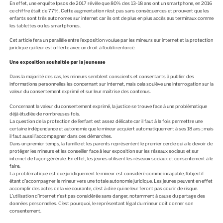
En effet, une enquête Ipsos de 2017 révèle que 80% des 13-18 ans ont un smartphone, en 2016
ce chiffre était de 77%. Cette augmentation n’est pas sans conséquences et prouvent que les
enfants sont très autonomes sur internet car ils ont de plus en plus accès aux terminaux comme
les tablettes ou les smartphones.
Cet article fera un parallèle entre l’exposition voulue par les mineurs sur internet et la protection
juridique qui leur est offerte avec un droit à l’oubli renforcé.
Une exposition souhaitée par la jeunesse
Dans la majorité des cas, les mineurs semblent conscients et consentants à publier des
informations personnelles les concernant sur internet, mais cela soulève une interrogation sur la
valeur du consentement exprimé et sur leur maîtrise des contenus.
Concernant la valeur du consentement exprimé, la justice se trouve face à une problématique
déjà étudiée de nombreuses fois.
La question de la protection de l’enfant est assez délicate car il faut à la fois permettre une
certaine indépendance et autonomie que le mineur acquiert automatiquement à ses 18 ans ; mais
il faut aussi l’accompagner dans ces démarches.
Dans un premier temps, la famille et les parents représentent le premier cercle qui a le devoir de
protéger les mineurs et les conseiller face à leur exposition sur les réseaux sociaux et sur
internet de façon générale. En effet, les jeunes utilisent les réseaux sociaux et consentement à le
faire.
La problématique est que juridiquement le mineur est considéré comme incapable, l’objectif
étant d’accompagner le mineur vers une totale autonomie juridique. Les jeunes peuvent en effet
accomplir des actes de la vie courante, c’est à dire qui ne leur feront pas courir de risque.
L’utilisation d’internet n’est pas considérée sans danger, notamment à cause du partage des
données personnelles. C’est pourquoi, le représentant légal du mineur doit donner son
consentement.