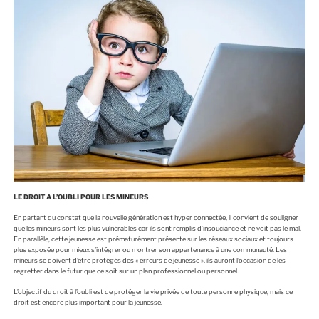
E
LE DROIT A L’OUBLI POUR LES MINEURS
En partant du constat que la nouvelle génération est hyper connectée, il convient de souligner
que les mineurs sont les plus vulnérables car ils sont remplis d’insouciance et ne voit pas le mal.
En parallèle, cette jeunesse est prématurément présente sur les réseaux sociaux et toujours
plus exposée pour mieux s’intégrer ou montrer son appartenance à une communauté. Les
mineurs se doivent d’être protégés des « erreurs de jeunesse », ils auront l’occasion de les
regretter dans le futur que ce soit sur un plan professionnel ou personnel.
L’objectif du droit à l’oubli est de protéger la vie privée de toute personne physique, mais ce
droit est encore plus important pour la jeunesse.