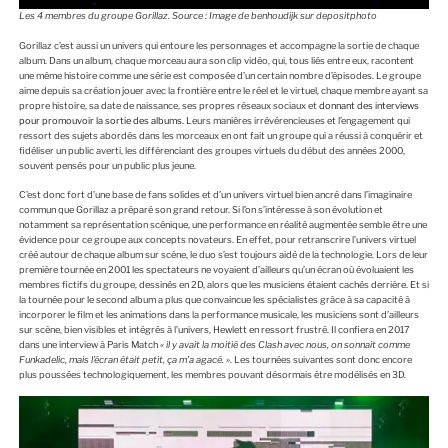
Les 4 membres du groupe Gorillaz. Source : Image de benhoudijk sur depositphoto
Gorillaz c’est aussi un univers qui entoure les personnages et accompagne la sortie de chaque
album. Dans un album, chaque morceau aura son clip vidéo, qui, tous liés entre eux, racontent
une même histoire comme une série est composée d’un certain nombre d’épisodes. Le groupe
aime depuis sa création jouer avec la frontière entre le réel et le virtuel, chaque membre ayant sa
propre histoire, sa date de naissance, ses propres réseaux sociaux et
donnant des interviews
pour promouvoir la sortie des albums.
Leurs manières irrévérencieuses et l’engagement qui
ressort des sujets abordés dans les morceaux en ont fait un groupe qui a réussi à conquérir et
fidéliser un public averti, les différenciant des groupes virtuels du début des années 2000,
souvent pensés pour un public plus jeune.
C’est donc fort d’une base de fans solides et d’un univers virtuel bien ancré dans l’imaginaire
commun que Gorillaz a préparé son grand retour. Si l’on s’intéresse à son évolution et
notamment sa représentation scénique, une performance en réalité augmentée semble être une
évidence pour ce groupe aux concepts novateurs. En effet, pour retranscrire l’univers virtuel
créé autour de chaque album sur scène, le duo s’est toujours aidé de la technologie. Lors de leur
première tournée en 2001 les spectateurs ne voyaient d’ailleurs qu’un écran où évoluaient les
membres fictifs du groupe, dessinés en 2D, alors que les musiciens étaient cachés derrière. Et si
la tournée pour le second album a plus que convaincue les spécialistes grâce à sa capacité à
incorporer le film et les animations dans la performance musicale, les musiciens sont d’ailleurs
sur scène, bien visibles et intégrés à l’univers, Hewlett en ressort frustré. Il confiera en 2017
dans une interview à Paris Match
« il y avait la moitié des Clash avec nous, on sonnait comme
Funkadelic, mais l’écran était petit, ça m’a agacé. »
. Les tournées suivantes sont donc encore
plus poussées technologiquement, les membres pouvant désormais être modélisés en 3D.