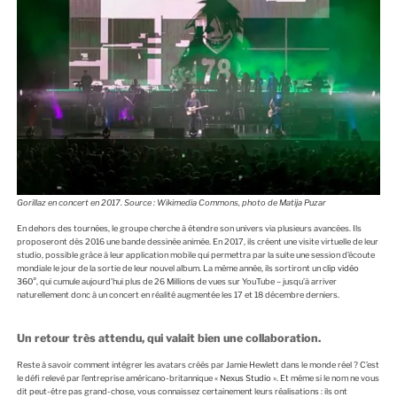
Gorillaz en concert en 2017. Source : Wikimedia Commons, photo de Matija Puzar
En dehors des tournées, le groupe cherche à étendre son univers via plusieurs avancées. Ils
proposeront dès 2016 une bande dessinée animée. En 2017, ils créent une visite virtuelle de leur
studio, possible grâce à leur application mobile qui permettra par la suite une session d’écoute
mondiale le jour de la sortie de leur nouvel album. La même année, ils sortiront un
clip vidéo
360°
, qui cumule aujourd’hui plus de 26 Millions de vues sur YouTube – jusqu’à arriver
naturellement donc à un concert en réalité augmentée les 17 et 18 décembre derniers.
Un retour très attendu, qui valait bien une collaboration.
Reste à savoir comment intégrer les avatars créés par Jamie Hewlett dans le monde réel ? C’est
le défi relevé par l’entreprise américano-britannique «
Nexus Studio
». Et même si le nom ne vous
dit peut-être pas grand-chose, vous connaissez certainement leurs réalisations : ils ont