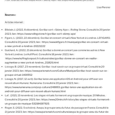
Lisa Perono
Sources :
Articles internet :
Blistein, J. (2022, 8 décembre). Gorillaz sort « Skinny Ape » . Rolling Stone. Consulté le 20 janvier
2023, lien :
https://www.rollingstone.fr/gorillaz-sort-skinny-ape/
Figaro, L. (2022, 22 décembre). Gorillaz en concert virtuel à New York et à Londres. LEFIGARO.
Consulté le 20 janvier 2023, lien :
https://www.lefigaro.fr/musique/gorillaz-en-concert-virtuel-
a-new-york-et-a-londres-20221222
Guichard, A. (2022, 21 décembre). Gorillaz a donné un concert pas comme les autres à New
York et Londres. Le HuffPost. Consulté le 18 janvier 2023, lien :
https://www.huffingtonpost.fr/culture/video/gorillaz-donne-en-concert-en-realite-
augmentee-a-new-york-et-londres_211826.html
Locoge, B. (2017, 23 novembre). Gorillaz : tout savoir sur ce groupe virtuel. Consulté le 20
janvier 2023, lien :
https://www.parismatch.com/Culture/Musique/Gorillaz-tout-savoir-sur-ce-
groupe-virtuel-1400552
Lesage, N. (2017, 12 avril). Gorillaz lance une application iOS et Android pour diffuser son
nouvel album Humanz. Numerama. Consulté le 20 janvier 2023, lien :
https://www.numerama.com/pop-culture/248893-gorillaz-lance-une-application-ios-et-
android-pour-diffuser-son-nouvel-album-humanz.html
Laf. (2021, 13 novembre). Les singes virtuels formeront un groupe de musique. 20 Minutes.
Consulté le 20 janvier 2023, lien :
https://www.20min.ch/fr/story/les-singes-virtuels-formeront-
un-groupe-de-musique-532184197925
Roger, S. (2022, 5 octobre). Aespa, le groupe venu du futur, de passage en France. Consulté le
21 janvier 2023, lien :
https://www.parismatch.com/culture/aespa-le-groupe-venu-du-futur-de-