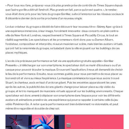
«
Pour tous nos fans, préparez-vous à la plus grande prise de contrôle de Times Square depuis
que l’autre gorille a détruit l’endroit. Plus grande en fait, parce qu’on est quatre. »,
le rendez-
vous était donc pris pour les fans du groupe
Gorillaz
, suite à l’annonce sur les réseaux sociaux le
8 décembre dernier de la sortie prochaine d’un nouveau single.
Le duo créateur du groupe a décidé de faire découvrir leur nouveau titre
« Skinny Ape »
grâce à
une expérience immersive, à leur image, forcément innovante : deux concerts en plein centre-
ville de New-York et Londres, respectivement à Times Square et Piccadilly Circus, le tout en
réalité augmentée. Les spectateurs et les promeneurs n’ont donc pas vu Damon Albarn,
fondateur, compositeur et interprète, ni aucun musicien sur scène, mais bien les avatars virtuels
qui ont fait la renommée du groupe, se baladant dans la ville en jouant sur les buildings de ces
places mythiques.
L’accès à la précieuse performance se fait via une application gratuite appelée
« Gorillaz
Presents »
, à télécharger sur son smartphone, le spectateur doit se munir d’écouteurs ou d’un
casque pour pouvoir écouter la musique. En ouvrant l’application, il nous ait demandé de choisir
le lieu de la performance. Ensuite, nous sommes guidés pour nous permettre de nous placer au
bon endroit et vivre au mieux l’expérience.
La musique commence
lorsque nous avons trouvé
Stuart, le chanteur, assis en haut d’un écran géant. Puis les enceintes apparaissent les unes
après les autres, la publicité des écrans géants change pour laisser place au clip vidéo du
groupe, et le trio manquant de musiciens virtuels apparait sur les building environnants. Chaque
spectateur est donc amené à déplacer son smartphone dans l’espace pour voir les différents
avatars et animations prendre vie, une expérience qui pourra rappeler à certains celle du jeu
vidéo Pokémon Go. A noter que la performance est bien évidemment re visionnable, et peut
même être regardée et écoutée de
chez soi
.