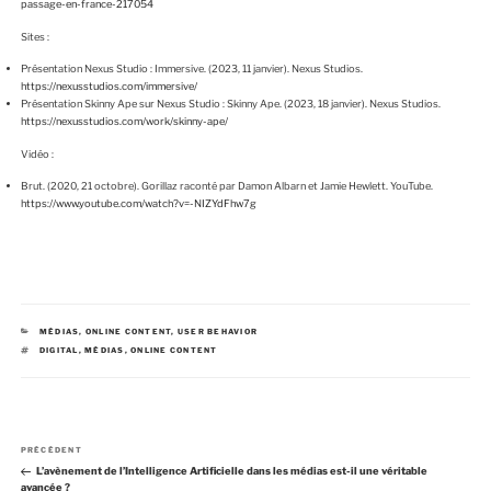
passage-en-france-217054
Sites :
Présentation Nexus Studio : Immersive. (2023, 11 janvier). Nexus Studios.
https://nexusstudios.com/immersive/
Présentation Skinny Ape sur Nexus Studio : Skinny Ape. (2023, 18 janvier). Nexus Studios.
https://nexusstudios.com/work/skinny-ape/
Vidéo :
Brut. (2020, 21 octobre). Gorillaz raconté par Damon Albarn et Jamie Hewlett. YouTube.
https://www.youtube.com/watch?v=-NIZYdFhw7g
C
MÉDIAS
,
ONLINE CONTENT
,
USER BEHAVIOR
A
É
DIGITAL
,
MÉDIAS
,
ONLINE CONTENT
T
T
É
I
G
Q
O
U
R
E
I
T
E
T
N
S
E
A
PRÉCÉDENT
a
S
r
L’avènement de l’Intelligence Artificielle dans les médias est-il une véritable
v
t
avancée ?