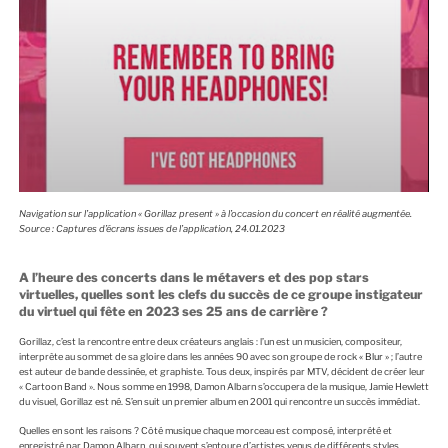
Navigation sur l’application « Gorillaz present » à l’occasion du concert en réalité augmentée.
Source : Captures d’écrans issues de l’application, 24.01.2023
A l’heure des concerts dans le métavers et des pop stars
virtuelles, quelles sont les clefs du succès de ce groupe instigateur
du virtuel qui fête en 2023 ses 25 ans de carrière ?
Gorillaz, c’est la rencontre entre deux créateurs anglais : l’un est un musicien, compositeur,
interprète au sommet de sa gloire dans les années 90 avec son groupe de rock
« Blur »
; l’autre
est auteur de bande dessinée, et graphiste. Tous deux, inspirés par MTV, décident de créer leur
« Cartoon Band ». Nous somme en 1998, Damon Albarn s’occupera de la musique, Jamie Hewlett
du visuel, Gorillaz est né. S’en suit un premier album en 2001 qui rencontre un succès immédiat.
Quelles en sont les raisons ? Côté musique chaque morceau est composé, interprété et
enregistré par Damon Albarn, qui souvent s’entoure d’artistes venus de différents styles