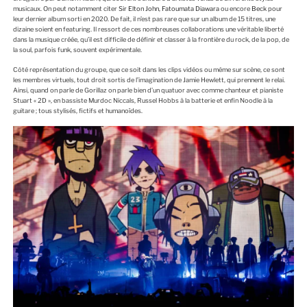
musicaux. On peut notamment citer
Sir Elton John
,
Fatoumata Diawara
ou encore
Beck
pour
leur dernier album sorti en 2020. De fait, il n’est pas rare que sur un album de 15 titres, une
dizaine soient en featuring. Il ressort de ces nombreuses collaborations une véritable liberté
dans la musique créée, qu’il est difficile de définir et classer à la frontière du rock, de la pop, de
la soul, parfois funk, souvent expérimentale.
Côté représentation du groupe, que ce soit dans les clips vidéos ou même sur scène, ce sont
les membres virtuels, tout droit sortis de l’imagination de Jamie Hewlett, qui prennent le relai.
Ainsi, quand on parle de Gorillaz on parle bien d’un quatuor avec comme chanteur et pianiste
Stuart « 2D », en bassiste Murdoc Niccals, Russel Hobbs à la batterie et enfin Noodle à la
guitare ; tous stylisés, fictifs et humanoïdes.