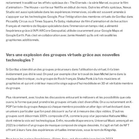
notamment travaillé sur les effets spéciaux de « The Eternals » la série Marvel, ou pour le film
d’animation « The House » sortie sur Netflix en début de mois. Outre les effets spéciaux, Nexus
Studio est aussi spécialisée dans les expériences immersives, où elle est souvent amenée à
s’appuyer sur les technologies Google. Pour l’intégration des membres virtuels de Gorillaz dans
Piccadilly Circus ou à Times Square,
Fx Goby
, réalisateur de film d’animation et de live action
Français et membre de l’équipe spécialiste dans l’immersion en temps réel, a alimenté
l’expérience grâce à l’API ARCore Geospatial, utilisée couramment pour Google Maps et
Google Earth. Puis c’est en collaboration avec Jamie Hewlett qu’ils ont retravaillé les
graphismes additionnels.
Vers une explosion des groupes virtuels grâce aux nouvelles
technologies ?
Si Gorillaz a bien été un des groupes précurseurs dans l’utilisation du virtuel, il n’a bien
évidemment pas été le seul. On peut par exemple citer le travail de
Jean Michel Jarre
dans la
musique électronique ; ou le groupe de Rock français
Shaka Ponk
à la fois musiciens et
graphistes et qui ont créé leur mascotte singe aujourd’hui modélisée en 3D et véritable membre
du groupe.
Plus récemment, avec toutes les discussions entourant le métavers et les possibilités que cela
ouvre, la forme que peut prendre les groupes virtuels s’est diversifiée. On a vu notamment en K-
POP l’arrivée du groupe
Aespa
où chaque membre possède un alter égo virtuel évoluant dans
un univers particulier que l’on peut découvrir au fur et à mesure des clips vidéos. D’autres
groupes sont désormais 100% composée d’IA, comme la pop star japonaise
Hatsune Miku
dont même la voix est technologique. Enfin, nouvelle étape encore, Universal Music annonçait en
2021 la création d’un groupe de musique composé de singes dessinés. Il s’agit en fait de NFT
offrant à leurs fans des expériences virtuelles immersives, sous le nom de
Kingship
.
Pour tous les curieux l’expérience « Skinny Ape » est disponible jusqu’en juin 2023.