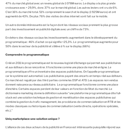
47% du marché global avec un revenu global de 1 078M euros. Le display a la plus grande
croissance avec + 29,9%, donc 37% sur le marché global. Les autres leviers ont cru de 6%.
C’est 16% du marché total. 51% comprennent le search et le display (1 925M euros) et ont
augmenté de 43%. De plus 76% des visites de sites internet sont fait sur le mobile.
Un autre donnée intéressante est la façon dont les réseaux sociaux prennent la plus grosse
part des investissement en publicité digitale avec un chiffre de 73% .
En dehors des réseaux sociaux les investissements augmentent dans le développement du
programmatique : 46% d’achat ce qui signifie +25,3%. Le programmatique augmente pour
50% dans le secteur de la publicité et s’élève à ⅔ sur le display (66%)
Comprendre le programmatique
Créé en 2011 le programmatique est le nouveau logiciel d’échange qui permet aux publicitaires
et aux éditeurs de se rencontrer. Il fonctionne comme une place de marché en ligne. Le
programmatique offre un inventaire des espaces publicitaires. On l’appelle programmatique
car le système est automatisé. Les publicitaires payent des encarts en temps réel aux éditeurs.
Ce marché est regulé par des third parties comme les DSP et ATD. Les espaces non vendus
donnent naissance au réseau publicitaire. Le programmatique fonctionne comme une place
d’enchère. Certains espaces perdent de leur valeurs en fonction de l’état du marché. Le
dictionnaire marketing donne la définition suivante “une plateforme programmatique dite full-
stack est une solution technique de gestion et monétisation des espaces publicitaires qui
combine la gestion du trafic management, les procédures de commercialisation en RTB et les
modes classiques ou historiques de commercialisation (vente directe, opérations spéciales,
etc.).”
Uniq marketplace: une solution unique ?
L’alliance de ces deux acteurs de la publicité en France est intéressante puisqu’elle répond aux