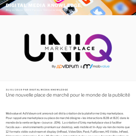
A
DIGITAL MEDIA KNOWLEDGE
l
Blog du Master SIREN Parcours Télécom & Média (Master 226)
l
e
r
a
u
c
o
n
t
e
n
u
p
r
i
n
c
i
P
31/01/2019
PAR
DIGITAL MEDIA KNOWLEDGE
p
U
Une nouvelle place de marché pour le monde de la publicité
B
a
L
l
I
É
L
E
Mobvalue et AdVideum ont annoncé cet été la création de la plateforme Uniq marketplace.
Pour rappel une marketplace ou place de marché désigne « les interactions B2B et B2C dans le
monde de la vente en ligne » (source : JDN). La création d’Uniq marketplace vise à faciliter
l’accès aux « environnements premium sur desktop, web mobile et In-App via rien de moins que
12 formats vidéo outstream et display (InRead, VideoSkin, Pavé, FullScreen, H5 Vidéo, InFeed,