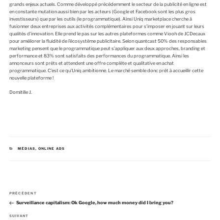
grands enjeux actuels. Comme développé précédemment le secteur de la publicité en ligne est
en constante mutation aussi bien par les acteurs (Google et Facebook sont les plus gros
investisseurs) que par les outils (le programmatique). Ainsi Uniq marketplace cherche à
fusionner deux entreprises aux activités complémentaires pour s’imposer en jouant sur leurs
qualités d’innovation. Elle prend le pas sur les autres plateformes comme Viooh de JCDecaux
pour améliorer la fluidité de l’écosystème publicitaire. Selon quantcast 50% des responsables
marketing pensent que le programmatique peut s’appliquer aux deux approches, branding et
performance et 83% sont satisfaits des performances du programmatique. Ainsi les
annonceurs sont prêts et attendent une offre complète et qualitative en achat
programmatique. C’est ce qu’Uniq ambitionne. Le marché semble donc prêt à accueillir cette
nouvelle plateforme !
Domitille J.
C
MÉDIAS
,
ONLINE ADS
A
T
É
G
O
R
I
N
E
A
PRÉCÉDENT
a
S
r
Surveillance capitalism: Ok Google, how much money did I bring you?
v
t
i
i
A
SUIVANT