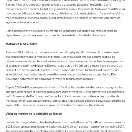
Slidemotion, Vidmotion, Cube 3D, Parallaxe, Interstitiel et deux nouveaux formats Branding : le
Blurred View et le Looper). » (communiqué de presse du 13 septembre 2018). Cette
marketplace vise à faciliter l’achat programmatique pour les clients de Mobvalue et AdVideum
qui sont des éditeurs et des annonceurs publicitaires. Uniq marketplace offre une diversité de
modes d’achats (enchères ou prix fixes) simplifiée afin de faciliter les transactions entre les
agences et les annonceurs.
Cette alliance entre deux piliers du monde de la publicité est inédite en France et tente de
répondre aux nombreux enjeux auxquels le monde de la publicité doit faire face.
Mobvalue & AdVideum
Avec ses 26,4 millions de mobinautes uniques dédupliqués, Mobvalue est la première régie
publicitaire premium sur mobiles en France. « Mobvalue s’est imposé comme l’acteur de
référence auprès des éditeurs et annonceurs sur deux domaines d’expertise : la régie premium
et la studio créatif » (Advideum). Elle regroupe plus de 90 éditeurs couvrant une diversité de
cibles et de thématiques du marché. Grâce à son studio créatif Mobvalue est en constante
innovation et personalisation de son offre en répondant aux besoins de ses clients. Elle
développe notamment de nouveaux formats et technologies mobiles.
Depuis 2010 AdVideum a pour ambition de faciliter l’écosystème vidéo en accompagnant les
éditeurs, annonceurs et agences média dans leurs stratégies. AdVideum est l’un des pionniers
de l’InStream et de OutStream en France. Le but est de mieux appréhender les modèles de
monétisation en passant par le programmatique. « Notre Club Éditeurs couvre plus de 80% de
la population internet en France et près de 75% des mobinautes » (AdVideum)
L’état du marché de la publicité en France
Le marché français de la publicité digitale a un chiffre d’affaire de 2,264M au premier semestre
2018. Cela représente une augmentation de 15,5% en comparaison au premier semestre 2017.
Tous les leviers digitaux sont en augmentation. Le search a augmenté de 8,5% et représente