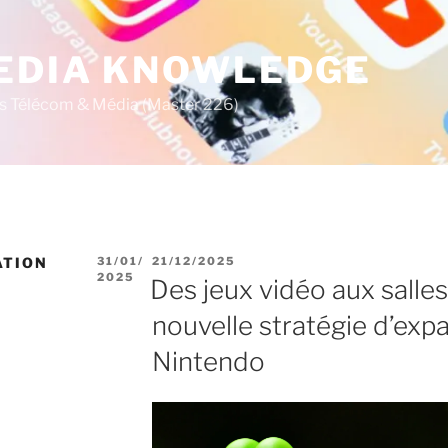
MEDIA KNOWLEDGE
s Télécom & Média (Master 226)
P
P
ATION
31/01/
21/12/2025
U
U
2025
Des jeux vidéo aux salles
B
B
L
L
nouvelle stratégie d’exp
I
I
É
É
Nintendo
L
L
E
E