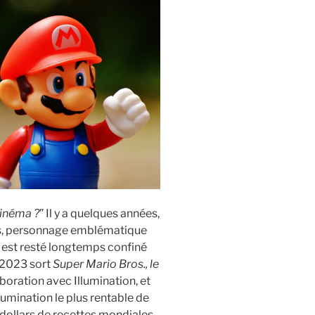
cinéma ?
” Il y a quelques années,
ros, personnage emblématique
, est resté longtemps confiné
 2023 sort
Super Mario Bros., le
aboration avec Illumination, et
lumination le plus rentable de
e dollars de recettes mondiales