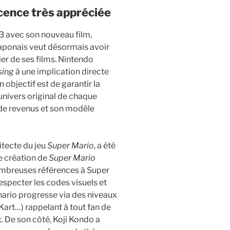
icence très appréciée
93 avec son nouveau film,
aponais veut désormais avoir
ier de ses films. Nintendo
sing
à une implication directe
 objectif est de garantir la
’univers original de chaque
s de revenus et son modèle
itecte du jeu
Super Mario
, a été
e création de
Super Mario
mbreuses références à Super
respecter les codes visuels et
ario progresse via des niveaux
art…) rappelant à tout fan de
x. De son côté, Koji Kondo a