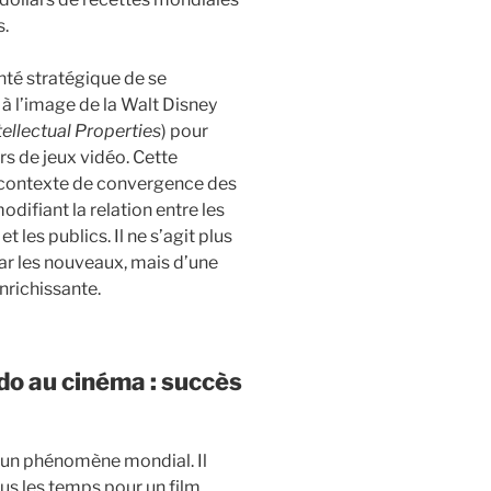
s.
nté stratégique de se
 à l’image de la Walt Disney
tellectual Properties
) pour
rs de jeux vidéo. Cette
n contexte de convergence des
odifiant la relation entre les
t les publics. Il ne s’agit plus
ar les nouveaux, mais d’une
nrichissante.
do au cinéma : succès
 un phénomène mondial. Il
us les temps pour un film