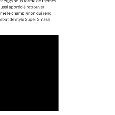
er eggs
sous forme de thèmes
aussi apprécié retrouver
omme le champignon qui rend
mbat de style Super Smash