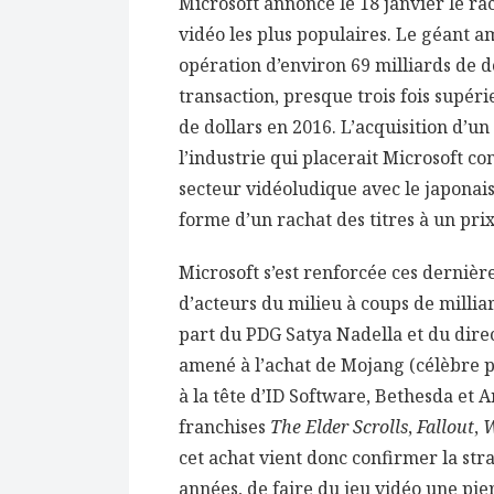
Microsoft annoncé le 18 janvier le rac
vidéo les plus populaires. Le géant a
opération d’environ 69 milliards de do
transaction, presque trois fois supér
de dollars en 2016. L’acquisition d’u
l’industrie qui placerait Microsoft c
secteur vidéoludique avec le japonais
forme d’un rachat des titres à un prix
Microsoft s’est renforcée ces dernièr
d’acteurs du milieu à coups de millia
part du PDG Satya Nadella et du direc
amené à l’achat de Mojang (célèbre p
à la tête d’ID Software, Bethesda et A
franchises
The Elder Scrolls
,
Fallout
,
W
cet achat vient donc confirmer la stra
années, de faire du jeu vidéo une pi