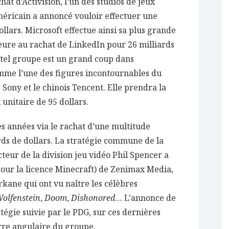
hat d’Activision, l’un des studios de jeux
méricain a annoncé vouloir effectuer une
llars. Microsoft effectue ainsi sa plus grande
ieure au rachat de LinkedIn pour 26 milliards
n tel groupe est un grand coup dans
omme l’une des figures incontournables du
 Sony et le chinois Tencent. Elle prendra la
 unitaire de 95 dollars.
es années via le rachat d’une multitude
rds de dollars. La stratégie commune de la
teur de la division jeu vidéo Phil Spencer a
our la licence Minecraft) de Zenimax Media,
rkane qui ont vu naître les célèbres
olfenstein
,
Doom
,
Dishonored
… L’annonce de
tégie suivie par le PDG, sur ces dernières
erre angulaire du groupe.