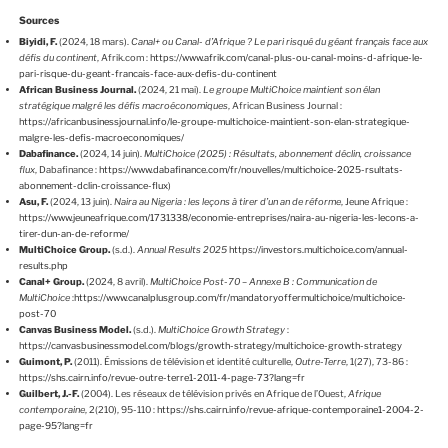
Sources
Biyidi, F.
(2024, 18 mars).
Canal+ ou Canal- d’Afrique ? Le pari risqué du géant français face aux
défis du continent
, Afrik.com :
https://www.afrik.com/canal-plus-ou-canal-moins-d-afrique-le-
pari-risque-du-geant-francais-face-aux-defis-du-continent
African Business Journal.
(2024, 21 mai).
Le groupe MultiChoice maintient son élan
stratégique malgré les défis macroéconomiques
, African Business Journal :
https://africanbusinessjournal.info/le-groupe-multichoice-maintient-son-elan-strategique-
malgre-les-defis-macroeconomiques/
Dabafinance.
(2024, 14 juin).
MultiChoice (2025) : Résultats, abonnement déclin, croissance
flux
, Dabafinance :
https://www.dabafinance.com/fr/nouvelles/multichoice-2025-rsultats-
abonnement-dclin-croissance-flux
)
Asu, F.
(2024, 13 juin).
Naira au Nigeria : les leçons à tirer d’un an de réforme
, Jeune Afrique :
https://www.jeuneafrique.com/1731338/economie-entreprises/naira-au-nigeria-les-lecons-a-
tirer-dun-an-de-reforme/
MultiChoice Group.
(s.d.).
Annual Results
2025
https://investors.multichoice.com/annual-
results.php
Canal+ Group.
(2024, 8 avril).
MultiChoice Post-70 – Annexe B : Communication de
MultiChoice
:
https://www.canalplusgroup.com/fr/mandatoryoffermultichoice/multichoice-
post-70
Canvas Business Model.
(s.d.).
MultiChoice Growth Strategy
:
https://canvasbusinessmodel.com/blogs/growth-strategy/multichoice-growth-strategy
Guimont, P.
(2011). Émissions de télévision et identité culturelle,
Outre-Terre
, 1(27), 73-86 :
https://shs.cairn.info/revue-outre-terre1-2011-4-page-73?lang=fr
Guilbert, J.-F.
(2004). Les réseaux de télévision privés en Afrique de l’Ouest,
Afrique
contemporaine
, 2(210), 95-110 :
https://shs.cairn.info/revue-afrique-contemporaine1-2004-2-
page-95?lang=fr