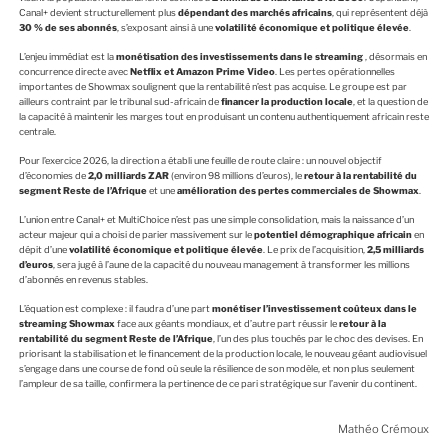
Canal+ devient structurellement plus
dépendant des marchés africains
, qui représentent déjà
30 % de ses abonnés
, s’exposant ainsi à une
volatilité économique et politique élevée
.
L’enjeu immédiat est la
monétisation des investissements dans le streaming
, désormais en
concurrence directe avec
Netflix et Amazon Prime Video
. Les pertes opérationnelles
importantes de Showmax soulignent que la rentabilité n’est pas acquise. Le groupe est par
ailleurs contraint par le tribunal sud-africain de
financer la production locale
, et la question de
la capacité à maintenir les marges tout en produisant un contenu authentiquement africain reste
centrale.
Pour l’exercice 2026, la direction a établi une feuille de route claire : un nouvel objectif
d’économies de
2,0 milliards ZAR
(environ 98 millions d’euros), le
retour à la rentabilité du
segment Reste de l’Afrique
et une
amélioration des pertes commerciales de Showmax
.
L’union entre Canal+ et MultiChoice n’est pas une simple consolidation, mais la naissance d’un
acteur majeur qui a choisi de parier massivement sur le
potentiel démographique africain
en
dépit d’une
volatilité économique et politique élevée
. Le prix de l’acquisition,
2,5 milliards
d’euros
, sera jugé à l’aune de la capacité du nouveau management à transformer les millions
d’abonnés en revenus stables.
L’équation est complexe : il faudra d’une part
monétiser l’investissement coûteux dans le
streaming Showmax
face aux géants mondiaux, et d’autre part réussir le
retour à la
rentabilité du segment Reste de l’Afrique
, l’un des plus touchés par le choc des devises. En
priorisant la stabilisation et le financement de la production locale, le nouveau géant audiovisuel
s’engage dans une course de fond où seule la résilience de son modèle, et non plus seulement
l’ampleur de sa taille, confirmera la pertinence de ce pari stratégique sur l’avenir du continent.
Mathéo Crémoux