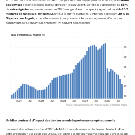
affronter des « conditions d’exploitation des plus difficiles depuis près de 40 ans », la
volatilité
des devises
s’étant révélée le facteur d’érosion le plus violent. En tête, la dépréciation de
58 %
du naira nigérian
au premier semestre 2025 a engendré un manque à gagner colossal de
10,2
milliards de rands sud-africains (ZAR)
sur le chiffre d’affaires. L’inflation, dépassant
30 % au
Nigeria et en Angola
, a par ailleurs exercé une pression intense sur le pouvoir d’achat des
consommateurs, rendant l’abonnement TV souvent non essentiel.
Un bilan contrasté : l’impact des devises annule la performance opérationnelle
Les résultats de l’exercice fiscal 2025 de MultiChoice dessinent un tableau ambivalent : d’un
côté, une gestion des coûts rigoureuse, de l’autre, des pertes massives liées aux devises et aux