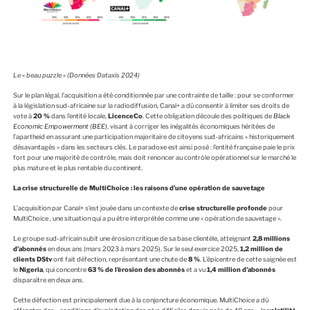
Le « beau puzzle » (Données Dataxis 2024)
Sur le plan légal, l’acquisition a été conditionnée par une contrainte de taille : pour se conformer
à la législation sud-africaine sur la radiodiffusion, Canal+ a dû consentir à limiter ses droits de
vote à
20 %
dans l’entité locale,
LicenceCo
. Cette obligation découle des politiques de
Black
Economic Empowerment (BEE)
, visant à corriger les inégalités économiques héritées de
l’apartheid en assurant une participation majoritaire de citoyens sud-africains « historiquement
désavantagés » dans les secteurs clés. Le paradoxe est ainsi posé : l’entité française paie le prix
fort pour une majorité de contrôle, mais doit renoncer au contrôle opérationnel sur le marché le
plus mature et le plus rentable du continent.
La crise structurelle de MultiChoice : les raisons d’une opération de sauvetage
L’acquisition par Canal+ s’est jouée dans un contexte de
crise structurelle profonde
pour
MultiChoice , une situation qui a pu être interprétée comme une « opération de sauvetage ».
Le groupe sud-africain subit une érosion critique de sa base clientèle, atteignant
2,8 millions
d’abonnés
en deux ans (mars 2023 à mars 2025). Sur le seul exercice 2025,
1,2 million de
clients DStv
ont fait défection, représentant une chute de
8 %
. L’épicentre de cette saignée est
le
Nigeria
, qui concentre
63 % de l’érosion des abonnés
et a vu
1,4 million d’abonnés
disparaître en deux ans.
Cette défection est principalement due à la conjoncture économique. MultiChoice a dû