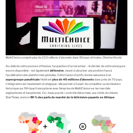
MultiChoice compte plus de 23,5 millions d’abonnés dans 50 pays africains. (ShutterStock)
Au-delà de cette posture offensive, l’acquisition d’un tel acteur – le dernier de cette envergure
encore disponible – est également
défensive
, visant à sécuriser une position face à
l’accélération des plateformes globales. Cette fusion d’actifs donne naissance à un
supergroupe panafricain
fédérant
plus de 40 millions d’abonnés
dans près de 70 pays.
L’intégration est hautement stratégique : elle permet à Canal+ de compléter sa domination
historique sur l’Afrique francophone avec l’emprise de MultiChoice sur les marchés
anglophones et lusophones. Ce « beau puzzle » contrôle désormais, aux côtés du chinois
StarTimes
, environ
90 % des parts de marché de la télévision payante en Afrique
.