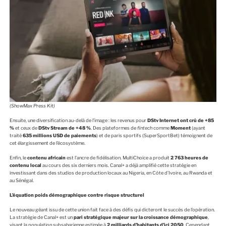
(ShowMax Press Kit)
Ensuite, une diversification au-delà de l’image : les revenus pour
DStv Internet ont crû de +85
%
et ceux de
DStv Stream de +48 %
. Des plateformes de
fintech
comme
Moment
(ayant
traité
635 millions USD de paiements
) et de paris sportifs (SuperSportBet) témoignent de
cet élargissement de l’écosystème.
Enfin, le
contenu africain
est l’ancre de fidélisation. MultiChoice a produit
2 763 heures de
contenu local
au cours des six derniers mois. Canal+ a déjà amplifié cette stratégie en
investissant dans des studios de production locaux au Nigeria, en Côte d’Ivoire, au Rwanda et
au Sénégal.
L’équation poids démographique contre risque structurel
Le nouveau géant issu de cette union fait face à des défis qui dicteront le succès de l’opération.
La stratégie de Canal+ est un
pari stratégique majeur sur la croissance démographique
,
visant la population subsaharienne estimée à
2 milliards d’habitants d’ici 2050
. Cependant,