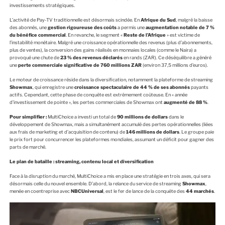
investissements stratégiques.
L’activité de Pay-TV traditionnelle est désormais scindée. En
Afrique du Sud
, malgré la baisse
des abonnés, une
gestion rigoureuse des coûts
a permis une
augmentation notable de 7 %
du bénéfice commercial
. En revanche, le segment «
Reste de l’Afrique
» est victime de
l’instabilité monétaire. Malgré une croissance opérationnelle des revenus (plus d’abonnements,
plus de ventes), la conversion des gains réalisés en monnaies locales (comme le Naira) a
provoqué une chute de
23 % des revenus déclarés
en rands (ZAR). Ce déséquilibre a généré
une
perte commerciale significative de 760 millions ZAR
(environ 37,5 millions d’euros).
Le moteur de croissance réside dans la diversification, notamment la plateforme de streaming
Showmax
, qui enregistre une
croissance spectaculaire de 44 % de ses abonnés
payants
actifs. Cependant, cette phase de conquête est extrêmement coûteuse. En « année
d’investissement de pointe », les pertes commerciales de Showmax ont
augmenté de 88 %
.
Pour simplifier :
MultiChoice a investi un total de
90 millions de dollars
dans le
développement de Showmax, mais a simultanément accumulé des pertes opérationnelles (liées
aux frais de marketing et d’acquisition de contenu) de
146 millions de dollars
. Le groupe paie
le prix fort pour concurrencer les plateformes mondiales, assumant un déficit pour gagner des
parts de marché.
Le plan de bataille : streaming, contenu local et diversification
Face à la
disruption
du marché, MultiChoice a mis en place une stratégie en trois axes, qui sera
désormais celle du nouvel ensemble. D’abord, la relance du service de streaming
Showmax
,
menée en coentreprise avec
NBCUniversal
, est le fer de lance de la conquête des
44 marchés
.