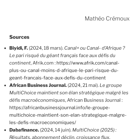
Mathéo Crémoux
Sources
Biyidi, F.
(2024, 18 mars).
Canal+ ou Canal- d’Afrique ?
Le pari risqué du géant français face aux défis du
continent
, Afrik.com :
https://www.afrik.com/canal-
plus-ou-canal-moins-d-afrique-le-pari-risque-du-
geant-francais-face-aux-defis-du-continent
African Business Journal.
(2024, 21 mai).
Le groupe
MultiChoice maintient son élan stratégique malgré les
défis macroéconomiques
, African Business Journal :
https://africanbusinessjournal.info/le-groupe-
multichoice-maintient-son-elan-strategique-malgre-
les-defis-macroeconomiques/
Dabafinance.
(2024, 14 juin).
MultiChoice (2025) :
Résultats, abonnement déclin, croissance flux
,