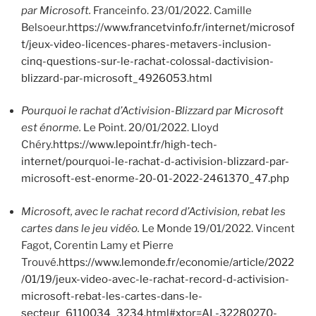
par Microsoft.
Franceinfo. 23/01/2022. Camille
Belsoeur.
https://www.francetvinfo.fr/internet/microsof
t/jeux-video-licences-phares-metavers-inclusion-
cinq-questions-sur-le-rachat-colossal-dactivision-
blizzard-par-microsoft_4926053.html
Pourquoi le rachat d’Activision-Blizzard par Microsoft
est énorme.
Le Point. 20/01/2022. Lloyd
Chéry.
https://www.lepoint.fr/high-tech-
internet/pourquoi-le-rachat-d-activision-blizzard-par-
microsoft-est-enorme-20-01-2022-2461370_47.php
Microsoft, avec le rachat record d’Activision, rebat les
cartes dans le jeu vidéo.
Le Monde 19/01/2022. Vincent
Fagot, Corentin Lamy et Pierre
Trouvé.
https://www.lemonde.fr/economie/article/2022
/01/19/jeux-video-avec-le-rachat-record-d-activision-
microsoft-rebat-les-cartes-dans-le-
secteur_6110034_3234.html#xtor=AL-32280270-