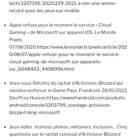
tech/3207195-20211229-2021-a-ete-une-annee-
record-pour-les-jeux-sur-mobile
Apple refuse pour le moment le service « Cloud
Gaming » de Microsoft sur appareil IOS.
Le Monde
Pixels.
07/08/2020
.
https://www.lemonde.fr/pixels/article/202
0/08/07/apple-refuse-pour-le-moment-le-service-
cloud-gaming-de-microsoft-sur-appareils-
ios_6048403_4408996.html
Vous vous félicitez du rachat d’Activision-Blizzard qui
viendra renforcer le Game Pass.
Frandroid. 28/01/2022.
Geoffroy Husson.
https://www.frandroid.com/produits-
android/console/1203799_sondage-activision-
blizzard-king-microsoft
Jeux vidéo : licences phares, métavers, inclusion… Cinq
questions sur le rachat colossal d’Activision Blizzard