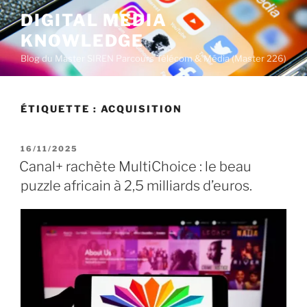
A
DIGITAL MEDIA
l
KNOWLEDGE
l
e
Blog du Master SIREN Parcours Télécom & Média (Master 226)
r
a
u
ÉTIQUETTE :
ACQUISITION
c
o
P
16/11/2025
n
U
Canal+ rachète MultiChoice : le beau
t
B
puzzle africain à 2,5 milliards d’euros.
L
e
I
n
É
u
L
E
p
r
i
n
c