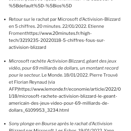
%5Bdefault%5D-%5Bios%5D
Retour sur le rachat par Microsoft d’Activision-Blizzard
en 5 chiffres. 20 minutes. 22/01/2022. Etienne
Froment
https://www.20minutes.fr/high-
tech/3219235-20220118-5-chiffres-fous-sur-
activision-blizzard
Microsoft rachète Activision Blizzard, géant des jeux
vidéo, pour 69 milliards de dollars, un montant record
pour le secteur.
Le Monde. 18/01/2022. Pierre Trouvé
et Florian Reynaud (via
AFP)
https://www.lemonde.fr/economie/article/2022/0
1/18/microsoft-rachete-activision-blizzard-le-geant-
americain-des-jeux-video-pour-69-milliards-de-
dollars_6109953_3234.html
Sony plonge en Bourse après le rachat d’Activision
Blizzard par Microsoft.
Les Echos. 19/01/2022. Yann