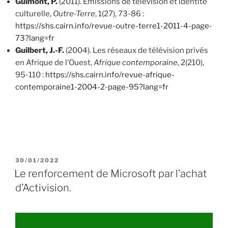
Guimont, P.
(2011). Émissions de télévision et identité
culturelle,
Outre-Terre
, 1(27), 73-86 :
https://shs.cairn.info/revue-outre-terre1-2011-4-page-
73?lang=fr
Guilbert, J.-F.
(2004). Les réseaux de télévision privés
en Afrique de l’Ouest,
Afrique contemporaine
, 2(210),
95-110 :
https://shs.cairn.info/revue-afrique-
contemporaine1-2004-2-page-95?lang=fr
P
30/01/2022
U
Le renforcement de Microsoft par l’achat
B
d’Activision.
L
I
É
L
E