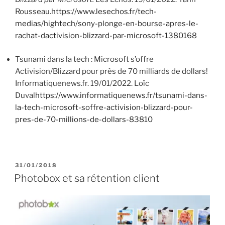
Rousseau.
https://www.lesechos.fr/tech-
medias/hightech/sony-plonge-en-bourse-apres-le-
rachat-dactivision-blizzard-par-microsoft-1380168
Tsunami dans la tech : Microsoft s’offre
Activision/Blizzard pour près de 70 milliards de dollars!
Informatiquenews.fr. 19/01/2022. Loïc
Duval
https://www.informatiquenews.fr/tsunami-dans-
la-tech-microsoft-soffre-activision-blizzard-pour-
pres-de-70-millions-de-dollars-83810
P
31/01/2018
U
Photobox et sa rétention client
B
L
I
É
L