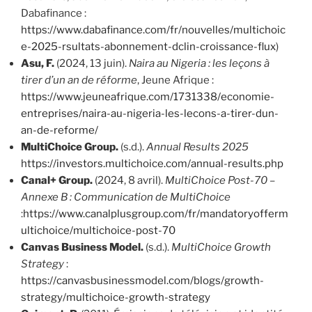
Dabafinance :
https://www.dabafinance.com/fr/nouvelles/multichoic
e-2025-rsultats-abonnement-dclin-croissance-flux
)
Asu, F.
(2024, 13 juin).
Naira au Nigeria : les leçons à
tirer d’un an de réforme
, Jeune Afrique :
https://www.jeuneafrique.com/1731338/economie-
entreprises/naira-au-nigeria-les-lecons-a-tirer-dun-
an-de-reforme/
MultiChoice Group.
(s.d.).
Annual Results
2025
https://investors.multichoice.com/annual-results.php
Canal+ Group.
(2024, 8 avril).
MultiChoice Post-70 –
Annexe B : Communication de MultiChoice
:
https://www.canalplusgroup.com/fr/mandatoryofferm
ultichoice/multichoice-post-70
Canvas Business Model.
(s.d.).
MultiChoice Growth
Strategy
:
https://canvasbusinessmodel.com/blogs/growth-
strategy/multichoice-growth-strategy