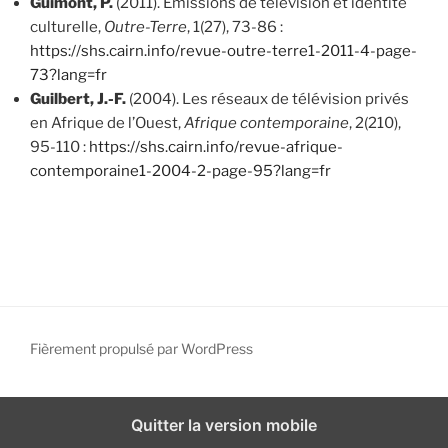
Guimont, P.
(2011). Émissions de télévision et identité
culturelle,
Outre-Terre
, 1(27), 73-86 :
https://shs.cairn.info/revue-outre-terre1-2011-4-page-
73?lang=fr
Guilbert, J.-F.
(2004). Les réseaux de télévision privés
en Afrique de l’Ouest,
Afrique contemporaine
, 2(210),
95-110 :
https://shs.cairn.info/revue-afrique-
contemporaine1-2004-2-page-95?lang=fr
Fièrement propulsé par WordPress
Quitter la version mobile