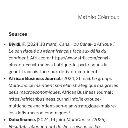
Mathéo Crémoux
Sources
Biyidi, F.
(2024, 18 mars).
Canal+ ou Canal- d’Afrique ?
Le pari risqué du géant français face aux défis du
continent
, Afrik.com :
https://www.afrik.com/canal-
plus-ou-canal-moins-d-afrique-le-pari-risque-du-
geant-francais-face-aux-defis-du-continent
African Business Journal.
(2024, 21 mai).
Le groupe
MultiChoice maintient son élan stratégique malgré les
défis macroéconomiques
, African Business Journal :
https://africanbusinessjournal.info/le-groupe-
multichoice-maintient-son-elan-strategique-malgre-
les-defis-macroeconomiques/
Dabafinance.
(2024, 14 juin).
MultiChoice (2025) :
Résultats, abonnement déclin, croissance flux
,