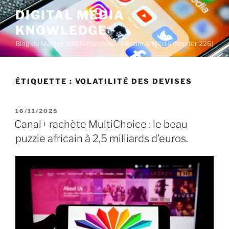
A
DIGITAL MEDIA
l
KNOWLEDGE
l
e
Blog du Master SIREN Parcours Télécom & Média (Master 226)
r
a
u
ÉTIQUETTE :
VOLATILITÉ DES DEVISES
c
o
P
16/11/2025
n
U
Canal+ rachète MultiChoice : le beau
t
B
puzzle africain à 2,5 milliards d’euros.
L
e
I
n
É
u
L
E
p
r
i
n
c