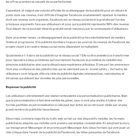
les offres premium ne cessent de se perfectionner.
Cependant, et malgré une volonté affichée de se désengager de la publicité pour en réduire le
poids dans ses revenus, il est difficile d’imaginer Facebook soudainement repenser la manière
dont ses revenus sont organisés. Facebook est un réseau social dont la gratuité est l’un des
principaux arguments face aux utilisateurs et pour qui la publicité représente 98% des revenus.
Tout départ de ce postulat initial de gratuité serait mal perçu par la communauté d’utilisateurs.
Dans un premier temps, ce désengagement de la publicité se fera inévitablement de manière
timide et progressive. Si la publicité dominera toujours les sources de revenus de Facebook, les
projets visant à en rendre réseau social moins dépendant se multiplient.
Qu’adviendra-t-il alors de la publicité sur le réseau social ? Elle va être amenée à se transformer
pour répondre à deux problèmes qui tourmentent Facebook: le problème de visibilité des
annonces publicitaires ainsi que la désastreuse expérience utilisateur. D’une part les annonceurs
n’ont plus confiance en des plateformes qui ne valorisent pas la « brand safety ». De l’autre, les
utilisateurs sont fatigués d’être la cible de publicité digitales intempestives, redondantes et
intrusives qui utilisent leur données les plus personnelles.
Repenser la publicité
Les utilisateurs entretiennent une relation ambivalente à la personnalisation publicitaires. Bien
que la personnalisation à l’extrême semble les gêner, ceux-ci sont plus enclins à tolérer des
formes justifiées de personnalisation si cela peut leur éviter de se retrouver ciblés par un plus
grand nombre de publicités hasardeuses.
Désormais, comme la majorité du trafic web se fait sur des dispositifs mobiles, les formats
publicitaires adaptés aux mobiles vont prendre une ampleur considérable. En adoptant la story
sur Instagram et Messenger et en promouvant Messenger Ads (deux formats qui vont jouer un
rôle critique dans l’avenir de la publicité de Facebook), les têtes pensantes de Facebook