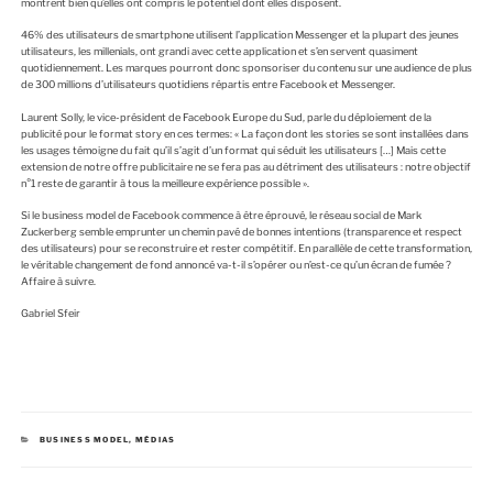
montrent bien qu’elles ont compris le potentiel dont elles disposent.
46% des utilisateurs de smartphone utilisent l’application Messenger et la plupart des jeunes
utilisateurs, les millenials, ont grandi avec cette application et s’en servent quasiment
quotidiennement. Les marques pourront donc sponsoriser du contenu sur une audience de plus
de 300 millions d’utilisateurs quotidiens répartis entre Facebook et Messenger.
Laurent Solly, le vice-président de Facebook Europe du Sud, parle du déploiement de la
publicité pour le format story en ces termes: « La façon dont les stories se sont installées dans
les usages témoigne du fait qu’il s’agit d’un format qui séduit les utilisateurs […] Mais cette
extension de notre offre publicitaire ne se fera pas au détriment des utilisateurs : notre objectif
n°1 reste de garantir à tous la meilleure expérience possible ».
Si le business model de Facebook commence à être éprouvé, le réseau social de Mark
Zuckerberg semble emprunter un chemin pavé de bonnes intentions (transparence et respect
des utilisateurs) pour se reconstruire et rester compétitif. En parallèle de cette transformation,
le véritable changement de fond annoncé va-t-il s’opérer ou n’est-ce qu’un écran de fumée ?
Affaire à suivre.
Gabriel Sfeir
C
BUSINESS MODEL
,
MÉDIAS
A
T
É
G