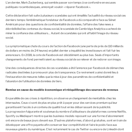
E
L’an dernier, Mark Zuckerberg, qui semble passer son temps à se confondre en excuses
publiques rocambolesques, annonçait vouloir « réparer Facebook ».
Cette déclaration fait suite à plusieurs scandales qui ont émaillés l’actualité du réseau social ces
derniers temps: l’emblématique fondateur de Facebook a dû comparaître face au Sénat
Américain pour des questions de confidentialité de données, l’affaire des fake news a
décrédibilisé les contenus du réseau social, le scandale de Cambridge Analytica a achevé de
miner la confiance des utilisateurs… Autant de scandales qui ont affaibli l’image du réseau
social.
La symptomatique chute du cours de l’action de Facebook (une perte de près de 110 milliards
de dollars en moins de 24 heures) en juillet dernier a inquiété les investisseurs et fait fuir les
annonceurs. En 2018, la cote de Facebook est décidément au plus bas. Seuls d’importants
changements de fond permettraient au réseau social de se relever et de redorer son image.
Une des conséquences directes de ces scandales a été l’annonce par Facebook de démarches
radicales destinées à promouvoir plus de transparence. Ce revirement a ainsi donné lieu à
l’instauration de mesures telles que la mise à jour des paramètres de confidentialité et
l’abandon de l’utilisation de données de tiers.
Remise en cause du modèle économique et rééquilibrage des sources de revenus
En parallèle de ces crises à répétition, on observe un changement de mentalités chez les
internautes. Ceux-ci sont de plus en plus prêt à payer pour des services premium qui leur
garantissent l’accès à un contenu de qualité tout en les débarrassant de la publicité.
La progression fulgurante et soutenue du nombre d’utilisateurs de plateformes comme Netflix,
Spotify ou Mediapart montre que les business models reposant sur une forme d’abonnement
ont encore de beaux jours devant eux. D’autres plateformes, d’abord gratuites, sont en train de
développer une offre payante afin conserver leur compétitivité et faire le poids face aux
nouveaux géants du numérique. C’est notamment le cas de Twitter ou encore de Linkedin dont