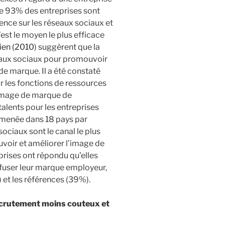
e 93% des entreprises sont
nce sur les réseaux sociaux et
est le moyen le plus efficace
ien (2010
) suggèrent que la
seaux sociaux pour promouvoir
e marque. Il a été constaté
ur les fonctions de ressources
 image de marque de
talents pour les entreprises
e menée dans 18 pays par
ociaux sont le canal le plus
uvoir et améliorer l’image de
ises ont répondu qu’elles
ffuser leur marque employeur,
) et les références (39%).
ecrutement moins couteux et