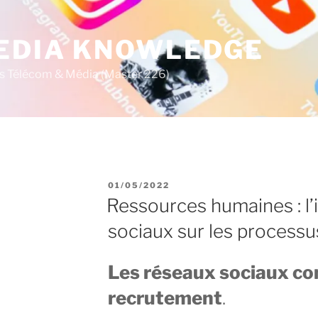
MEDIA KNOWLEDGE
s Télécom & Média (Master 226)
P
N
01/05/2022
U
Ressources humaines : l
B
L
sociaux sur les process
I
É
L
E
Les réseaux sociaux co
recrutement
.