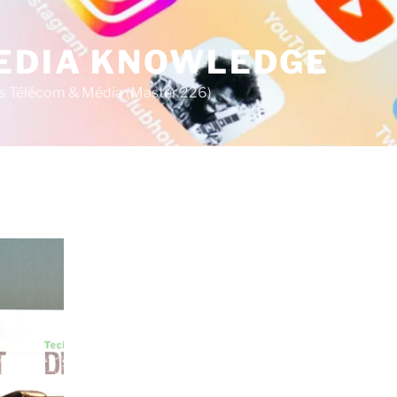
MEDIA KNOWLEDGE
s Télécom & Média (Master 226)