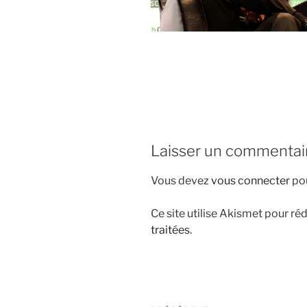
i
p
a
l
Laisser un commentai
Vous devez
vous connecter
pou
Ce site utilise Akismet pour réd
traitées
.
N