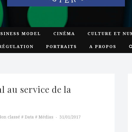
USINESS MODEL
CINÉMA
CULTURE ET NU
RÉGULATION
PORTRAITS
A PROPOS
 au service de la 
on classé
Data
Médias
31/01/2017