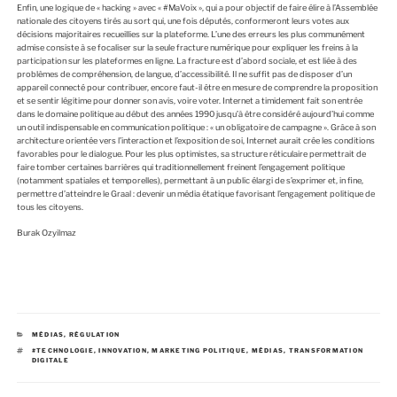
Enfin, une logique de « hacking » avec « #MaVoix », qui a pour objectif de faire élire à l’Assemblée
nationale des citoyens tirés au sort qui, une fois députés, conformeront leurs votes aux
décisions majoritaires recueillies sur la plateforme. L’une des erreurs les plus communément
admise consiste à se focaliser sur la seule fracture numérique pour expliquer les freins à la
participation sur les plateformes en ligne. La fracture est d’abord sociale, et est liée à des
problèmes de compréhension, de langue, d’accessibilité. Il ne suffit pas de disposer d’un
appareil connecté pour contribuer, encore faut-il être en mesure de comprendre la proposition
et se sentir légitime pour donner son avis, voire voter. Internet a timidement fait son entrée
dans le domaine politique au début des années 1990 jusqu’à être considéré aujourd’hui comme
un outil indispensable en communication politique : « un obligatoire de campagne ». Grâce à son
architecture orientée vers l’interaction et l’exposition de soi, Internet aurait crée les conditions
favorables pour le dialogue. Pour les plus optimistes, sa structure réticulaire permettrait de
faire tomber certaines barrières qui traditionnellement freinent l’engagement politique
(notamment spatiales et temporelles), permettant à un public élargi de s’exprimer et, in fine,
permettre d’atteindre le Graal : devenir un média étatique favorisant l’engagement politique de
tous les citoyens.
Burak Ozyilmaz
C
MÉDIAS
,
RÉGULATION
A
É
#TECHNOLOGIE
,
INNOVATION
,
MARKETING POLITIQUE
,
MÉDIAS
,
TRANSFORMATION
T
T
DIGITALE
É
I
G
Q
O
U
R