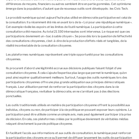
différences de moyens, financiers ou autres semblent être en partie gommées. Cet optimisme
émerge dans la population, d’autant que de nouveaux outils sont développés : les Civic Tech.
Le procédé numérique qui est aujourd’hui le plus utilisé en démocratie participative est celui de
la consultation. Il a récemment été mis en avant lors de la « Loi pour une république numérique ».
Cet exemple révèle les espoirs et les limites de l’outil numérique. La participation à cette
consultation a été massive. Au total 21 330 internautes sont intervenus. Le risque est que ces
participations deviennent un « bac à sable citoyen ». Se pose dès lors la question de l’effectivité
des consultations citoyennes, c’est-à-dire de la production d’effets réels et tangibles, de la
réalité incontestable de la consultation citoyenne.
Les plateformes numériques représentent une triple opportunité pour les consultations
citoyennes.
Ils procurent d’abord une légitimité accrue aux décisions publiques faisant l’objet d’une
consultation citoyenne. À cela s’ajoute l’expertise plus large que permet le numérique, qu’on
peut ainsi espérer qualitativement meilleure. Surtout, l’usage des outils numériques lors des
participations citoyennes offre une plus grande adéquation aux principes démocratiques
français. Leur utilisation permet de renforcer la participation des citoyens dans la vie
démocratique française, revitaliser la démocratie, en ne s’arrêtant pas à des élections
ponctuelles.
Les outils traditionnels utilisés en matière de participation citoyenne offrent la possibilité aux
individus, citoyens ou non, de participer à la vie politique en pouvant exposer leurs opinions. La
participation peut être utilisée comme un simple avis, mais peut également participer à la prise
de décision. En cela, ces plateformes créées par le politique deviennent de véritables médias
relayant directement la parole politique citoyenne.
En facilitant l’accès aux informations et aux outils de consultation, le numérique peut renforcer
la participation des citoyens en ce qu’il permet de diffuser largement les outils de participation