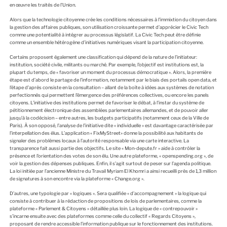
en œuvre les traités de l’Union.
Alors que la technologie citoyenne crée les conditions nécessaires à l’immixtion du citoyen dans
la gestion des affaires publiques, son utilisation croissante permet d’apprécier le Civic Tech
comme une potentialité à intégrer au processus législatif. La Civic Tech peut être définie
comme un ensemble hétérogène d’initiatives numériques visant la participation citoyenne.
Certains proposent également une classification qui dépend de la nature de l’initiateur:
institution, société civile, militants ou marché. Par exemple, l’objectif est institutions est, la
plupart du temps, de « favoriser un moment du processus démocratique ». Alors, la première
étape est d’abord le partage de l’information, notamment par le biais des portails open data, et
l’étape d’après consiste en la consultation – allant de la boîte à idées aux systèmes de notation
perfectionnés qui permettent l’émergence des préférences collectives, ou encore les panels
citoyens. L’initiative des institutions permet de favoriser le débat, à l’instar du système de
pétitionnement électronique des assemblées parlementaires allemandes, et de pouvoir aller
jusqu’à la codécision – entre autres, les budgets participatifs (notamment ceux de la Ville de
Paris). À son opposé, l’analyse de l’initiative dite « individuelle » est davantage caractérisée par
l’interpellation des élus. L’application « FixMyStreet» donne la possibilité aux habitants de
signaler des problèmes locaux à l’autorité responsable via une carte interactive. La
transparence fait aussi partie des objectifs. Le site « Mon-depute.fr » aide à contrôler la
présence et l’orientation des votes de son élu. Une autre plateforme, « openspending.org », de
voir la gestion des dépenses publiques. Enfin, il s’agit surtout de peser sur l’agenda politique.
La loi initiée par l’ancienne Ministre du Travail Myriam El Khomri a ainsi recueilli près de 1,3 million
de signatures à son encontre via la plateforme « Change.org ».
D’autres, une typologie par « logiques ». Sera qualifiée « d’accompagnement » la logique qui
consiste à contribuer à la rédaction de propositions de lois de parlementaires, comme la
plateforme « Parlement & Citoyens » détaillée plus loin. La logique de « contrepouvoir »
s’incarne ensuite avec des plateformes comme celle du collectif « Regards Citoyens »,
proposant de rendre accessible l’information publique sur le fonctionnement des institutions.