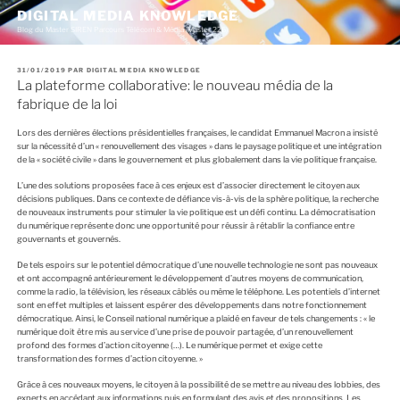
A
DIGITAL MEDIA KNOWLEDGE
l
Blog du Master SIREN Parcours Télécom & Média (Master 226)
l
e
r
P
31/01/2019
PAR
DIGITAL MEDIA KNOWLEDGE
a
U
La plateforme collaborative: le nouveau média de la
u
B
c
L
fabrique de la loi
I
o
É
n
L
Lors des dernières élections présidentielles françaises, le candidat Emmanuel Macron a insisté
E
t
sur la nécessité d’un « renouvellement des visages » dans le paysage politique et une intégration
e
de la « société civile » dans le gouvernement et plus globalement dans la vie politique française.
n
u
L’une des solutions proposées face à ces enjeux est d’associer directement le citoyen aux
p
décisions publiques. Dans ce contexte de défiance vis-à-vis de la sphère politique, la recherche
r
de nouveaux instruments pour stimuler la vie politique est un défi continu. La démocratisation
i
du numérique représente donc une opportunité pour réussir à rétablir la confiance entre
n
gouvernants et gouvernés.
c
i
De tels espoirs sur le potentiel démocratique d’une nouvelle technologie ne sont pas nouveaux
p
et ont accompagné antérieurement le développement d’autres moyens de communication,
a
comme la radio, la télévision, les réseaux câblés ou même le téléphone. Les potentiels d’internet
l
sont en effet multiples et laissent espérer des développements dans notre fonctionnement
démocratique. Ainsi, le Conseil national numérique a plaidé en faveur de tels changements : « le
numérique doit être mis au service d’une prise de pouvoir partagée, d’un renouvellement
profond des formes d’action citoyenne (…). Le numérique permet et exige cette
transformation des formes d’action citoyenne. »
Grâce à ces nouveaux moyens, le citoyen à la possibilité de se mettre au niveau des lobbies, des
experts en accédant aux informations puis en formulant des avis et des propositions. Les