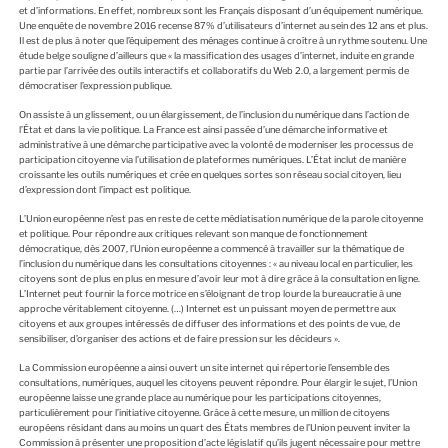
et d’informations. En effet, nombreux sont les Français disposant d’un équipement numérique.
Une enquête de novembre 2016 recense 87% d’utilisateurs d’internet au sein des 12 ans et plus.
Il est de plus à noter que l’équipement des ménages continue à croître à un rythme soutenu. Une
étude belge souligne d’ailleurs que « la massification des usages d’internet, induite en grande
partie par l’arrivée des outils interactifs et collaboratifs du Web 2.0, a largement permis de
démocratiser l’expression publique.
On assiste à un glissement, ou un élargissement, de l’inclusion du numérique dans l’action de
l’État et dans la vie politique. La France est ainsi passée d’une démarche informative et
administrative à une démarche participative avec la volonté de moderniser les processus de
participation citoyenne via l’utilisation de plateformes numériques. L’État inclut de manière
croissante les outils numériques et crée en quelques sortes son réseau social citoyen, lieu
d’expression dont l’impact est politique.
L’Union européenne n’est pas en reste de cette médiatisation numérique de la parole citoyenne
et politique. Pour répondre aux critiques relevant son manque de fonctionnement
démocratique, dès 2007, l’Union européenne a commencé à travailler sur la thématique de
l’inclusion du numérique dans les consultations citoyennes : « au niveau local en particulier, les
citoyens sont de plus en plus en mesure d’avoir leur mot à dire grâce à la consultation en ligne.
L’Internet peut fournir la force motrice en s’éloignant de trop lourde la bureaucratie à une
approche véritablement citoyenne. (…) Internet est un puissant moyen de permettre aux
citoyens et aux groupes intéressés de diffuser des informations et des points de vue, de
sensibiliser, d’organiser des actions et de faire pression sur les décideurs ».
La Commission européenne a ainsi ouvert un site internet qui répertorie l’ensemble des
consultations, numériques, auquel les citoyens peuvent répondre. Pour élargir le sujet, l’Union
européenne laisse une grande place au numérique pour les participations citoyennes,
particulièrement pour l’initiative citoyenne. Grâce à cette mesure, un million de citoyens
européens résidant dans au moins un quart des États membres de l’Union peuvent inviter la
Commission à présenter une proposition d’acte législatif qu’ils jugent nécessaire pour mettre