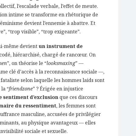
llectif, l’escalade verbale, l’effet de meute.
ssion intime se transforme en rhétorique de
féminisme devient l’ennemie à abattre. Et
e”, “trop visible”, “trop exigeante”.
ui-même devient
un instrument de
t codé, hiérarchisé, chargé de rancœur. On
men
”, on théorise le “
looksmaxing
” —
e clé d’accès à la reconnaissance sociale —,
n fataliste selon laquelle les hommes laids sont
la “
friendzone
” ? Érigée en injustice
e sentiment d’exclusion
que ces discours
maire du ressentiment
, les femmes sont
ffrance masculine, accusées de privilégier
minants, au physique avantageux — elles
invisibilité sociale et sexuelle.