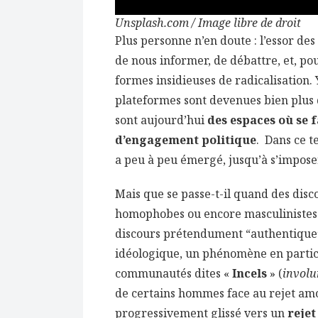
Unsplash.com / Image libre de droit
Plus personne n’en doute : l’essor de
de nous informer, de débattre, et, po
formes insidieuses de radicalisation
plateformes sont devenues bien plus q
sont aujourd’hui
des espaces où se 
d’engagement politique
. Dans ce t
a peu à peu émergé, jusqu’à s’impose
Mais que se passe-t-il quand des disco
homophobes ou encore masculinistes 
discours prétendument “authentique
idéologique, un phénomène en particuli
communautés dites «
Incels
» (
involu
de certains hommes face au rejet amo
progressivement glissé vers un
reje