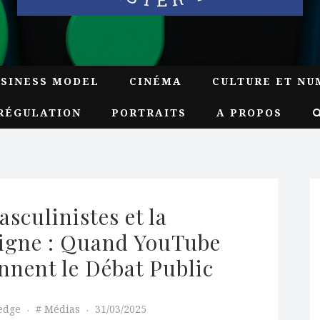
USINESS MODEL
CINÉMA
CULTURE ET NU
RÉGULATION
PORTRAITS
A PROPOS
culinistes et la 
Ligne : Quand YouTube 
nnent le Débat Public 
edge
Médias
31/03/2025