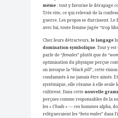
mème
: tout y favorise le dérapage co
Très vite, ce qui relevait de la confe
guerre. Les propos se durcissent. Le 
avec lui, toute femme jugée “trop libr
Chez leurs détracteurs,
le langage
l
domination symbolique
. Tout y es
parle de “
females
” plutôt que de “
wo
optimisation du physique perçue comm
on invoque la “
black pill
”, cette visio
condamnés à ne jamais être aimés. Et 
systémique, elle résume à elle seule l
cultivent. Dans cette
nouvelle gram
perçues comme responsables de la sou
les «
Chads
» — ces hommes alpha, do
relègueraient les “
beta males
” dans l’