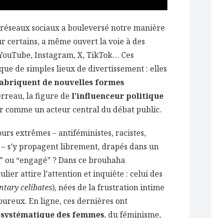
s réseaux sociaux a bouleversé notre manière
ur certains, a même ouvert la voie à des
. YouTube, Instagram, X, TikTok… Ces
ue de simples lieux de divertissement : elles
fabriquent de nouvelles formes
erreau, la figure de
l’influenceur politique
r comme un acteur central du débat public.
urs extrêmes – antiféministes, racistes,
– s’y propagent librement, drapés dans un
” ou “engagé” ? Dans ce brouhaha
er attire l’attention et inquiète : celui des
ntary celibates
), nées de la frustration intime
ureux. En ligne, ces dernières ont
t systématique des femmes
, du féminisme,