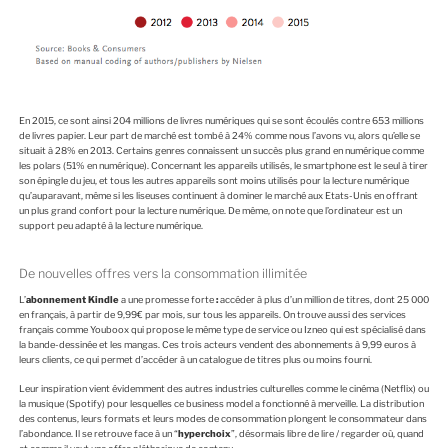
En 2015, ce sont ainsi 204 millions de livres numériques qui se sont écoulés contre 653 millions
de livres papier. Leur part de marché est tombé à 24% comme nous l’avons vu, alors qu’elle se
situait à 28% en 2013. Certains genres connaissent un succès plus grand en numérique comme
les polars (51% en numérique). Concernant les appareils utilisés, le smartphone est le seul à tirer
son épingle du jeu, et tous les autres appareils sont moins utilisés pour la lecture numérique
qu’auparavant, même si les liseuses continuent à dominer le marché aux Etats-Unis en offrant
un plus grand confort pour la lecture numérique. De même, on note que l’ordinateur est un
support peu adapté à la lecture numérique.
De nouvelles offres vers la consommation illimitée
L’
abonnement Kindle
a une promesse forte
:
accéder à plus d’un million de titres, dont 25 000
en français, à partir de 9,99€ par mois, sur tous les appareils. On trouve aussi des services
français comme Youboox qui propose le même type de service ou Izneo qui est spécialisé dans
la bande-dessinée et les mangas. Ces trois acteurs vendent des abonnements à 9,99 euros à
leurs clients, ce qui permet d’accéder à un catalogue de titres plus ou moins fourni.
Leur inspiration vient évidemment des autres industries culturelles comme le cinéma (Netflix) ou
la musique (Spotify) pour lesquelles ce business model a fonctionné à merveille. La distribution
des contenus, leurs formats et leurs modes de consommation plongent le consommateur dans
l’abondance. Il se retrouve face à un “
hyperchoix
”, désormais libre de lire / regarder où, quand