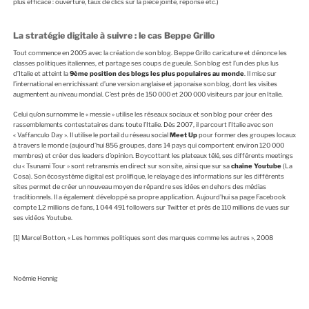
plus efficace : ouverture, taux de clics sur la pièce jointe, réponse etc.)
La stratégie digitale à suivre : le cas Beppe Grillo
Tout commence en 2005 avec la création de son blog. Beppe Grillo caricature et dénonce les
classes politiques italiennes, et partage ses coups de gueule. Son blog est l’un des plus lus
d’Italie et atteint la
9ème position des blogs les plus populaires au monde
. Il mise sur
l’international en enrichissant d’une version anglaise et japonaise son blog, dont les visites
augmentent au niveau mondial. C’est près de 150 000 et 200 000 visiteurs par jour en Italie.
Celui qu’on surnomme le « messie » utilise les réseaux sociaux et son blog pour créer des
rassemblements contestataires dans toute l’Italie. Dès 2007, il parcourt l’Italie avec son
« Vaffanculo Day ». Il utilise le portail du réseau social
Meet Up
pour former des groupes locaux
à travers le monde (aujourd’hui 856 groupes, dans 14 pays qui comportent environ 120 000
membres) et créer des leaders d’opinion. Boycottant les plateaux télé, ses différents meetings
du « Tsunami Tour » sont retransmis en direct sur son site, ainsi que sur sa
chaîne Youtube
(La
Cosa). Son écosystème digital est prolifique, le relayage des informations sur les différents
sites permet de créer un nouveau moyen de répandre ses idées en dehors des médias
traditionnels. Il a également développé sa propre application. Aujourd’hui sa page Facebook
compte 1,2 millions de fans, 1 044 491 followers sur Twitter et près de 110 millions de vues sur
ses vidéos Youtube.
[1]
Marcel Botton, « Les hommes politiques sont des marques comme les autres », 2008
Noémie Hennig