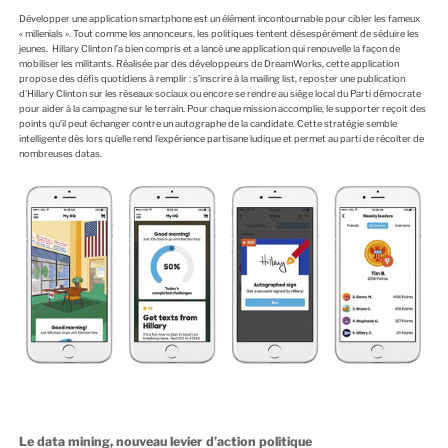
Développer une application smartphone est un élément incontournable pour cibler les fameux
« millenials ». Tout comme les annonceurs, les politiques tentent désespérément de séduire les
jeunes. Hillary Clinton l’a bien compris et a lancé une application qui renouvelle la façon de
mobiliser les militants. Réalisée par des développeurs de DreamWorks, cette application
propose des défis quotidiens à remplir : s’inscrire à la mailing list, reposter une publication
d’Hillary Clinton sur les réseaux sociaux ou encore se rendre au siège local du Parti démocrate
pour aider à la campagne sur le terrain. Pour chaque mission accomplie, le supporter reçoit des
points qu’il peut échanger contre un autographe de la candidate. Cette stratégie semble
intelligente dès lors qu’elle rend l’expérience partisane ludique et permet au parti de récolter de
nombreuses datas.
Le data mining, nouveau levier d’action politique