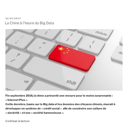
P
31/01/2017
U
La Chine à l’heure du Big Data
B
L
I
É
L
E
Fin septembre 2016, la chine a présenté une mesure pour le moins surprenante :
« Internet Plus ».
Cette dernière, basée sur le Big data et les données des citoyens chinois, viserait à
développer un système de « crédit social » afin de construire une culture de
« sincérité » et une « société harmonieuse ».
d
Continuer la lecture
e