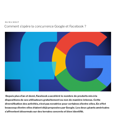
P
31/01/2017
U
Comment s’opère la concurrence Google et Facebook ?
B
L
I
É
L
E
Depuis plus d’an et demi, Facebook a accéléré le nombre de produits mis à la
dispositions de ses utilisateurs gratuitement ou non de manière intense. Cette
diversification des activités, n’est pas novatrice pour certaines d’entre elles. En effet
beaucoup d’entre elles étaient déjà proposées par Google. Les deux géants américains
s’affrontent désormais sur des terrains concrets et bien identifié.