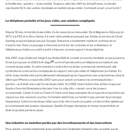
la famille des « gamers » : le jeu mobile. Toujours selon les chiffres de bpiFrance, ce dernier
représente 51 % des ventes mondiales en matière de jeu vidéo. Comment en est-on arrivé là ?
Le téléphone portable et les jeux vidéo, une relation compliquée
Depuis 50 ans, le monde du jeu vidéo n’a de cesse de se renouveler. De la
Magnavox Odyssey
en
1972 à la
PS5
et la
Xbox Series X
à venir cette année en passant par
Stadia
, le service de Cloud
Gaming proposé depuis peu par Google, l’industrie a totalement mutée et continue de se
transformer. Dans ce paysage si innovant porté par les consoles et les ordinateurs, le
téléphone portable a su, petit à petit s’imposer comme support de jeu légitime.
Dès 1997, le jeu
Snake
est intégré aux Nokia 6110 et connaît un succès immédiat ce qui pousse la
[2]
firme à proposer en 2003 la
N-Gage
, sorte d’hybride entre un téléphone portable et une
console de jeu vidéo. Si cette tentative s’avère être un échec commercial retentissant, elle
symbolise la construction compliquée du rapport entre jeu vidéo et téléphones portables. En
effet, le jeu mobile s’est particulièrement développé après l’apparition des smartphones dans le
sillon que l’iPhone a creusé dès 2007 sans pour autant convaincre la communauté des «
gamers » qu’il était une vraie forme de jeu vidéo. En 2009, l’autorisation des achats in app par
Apple a favorisé l’émergence des jeux
free-to-play
dits « casual » pour les joueurs
occasionnels.
Candy Crush
ou
Clash of Clans
sont deux exemples de ce type de proposition qui
repose sur des sessions courtes, fortement addictives ou l’achat in app permet de prolonger
l’expérience. Cette forme de jeu vidéo qui a très vite trouvé son public a d’abord été rejetée par
la communauté des joueurs classiques. Qualité d’image,
Gameplay
et temps de jeu limités en
était en grande partie la cause.
Une industrie en mutation portée par des investissements et des innovations
Pour autant, comme mentionné, le jeu mobile s’est facilement implanté chez un public qui ne