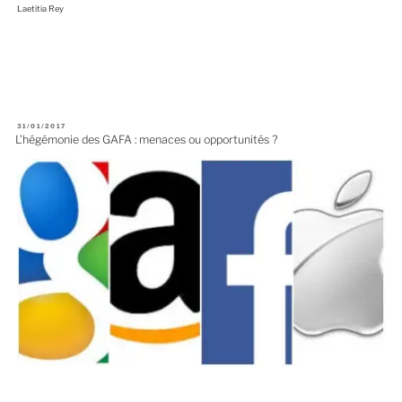
Laetitia Rey
P
31/01/2017
U
L’hégémonie des GAFA : menaces ou opportunités ?
B
L
I
É
L
E