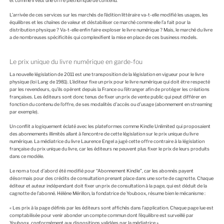
et comme il veut une offre pléthorique de contenu.
L’arrivée de ces services sur les marchés de l’édition littéraire va-t-elle modifié les usages, les
équilibres et les chaînes de valeur et déstabiliser ce marché comme elle l’a fait pour la
distribution physique ? Va-t-elle enfin faire exploser le livre numérique ? Mais, le marché du livre
a de nombreuses spécificités qui complexifient la mise en place de ces business models.
Le prix unique du livre numérique en garde-fou
La nouvelle législation de 2011 est une transposition de la législation en vigueur pour le livre
physique (loi Lang de 1981). L’éditeur fixe un prix pour le livre numérique qui doit être respecté
par les revendeurs, qu’ils opèrent depuis la France ou l’étranger afin de protéger les créations
françaises. Les éditeurs sont donc tenus de fixer un prix de vente public qui peut différer en
fonction du contenu de l’offre, de ses modalités d’accès ou d’usage (abonnement en streaming
par exemple).
Un conflit a logiquement éclaté avec les plateformes comme Kindle Unlimited qui proposaient
des abonnements illimités allant à l’encontre de cette législation sur le prix unique du livre
numérique. La médiatrice du livre Laurence Engel a jugé cette offre contraire à la législation
française du prix unique du livre, car les éditeurs ne peuvent plus fixer le prix de leurs produits
dans ce modèle.
Le nom a tout d’abord été modifié pour “Abonnement Kindle”, car les abonnés payent
désormais pour des crédits de consultation prenant place dans une sorte de cagnotte. Chaque
éditeur et auteur indépendant doit fixer un prix de consultation à la page, qui est déduit de la
cagnotte de l’abonné. Hélène Mérillon, la fondatrice de Youboox, résume bien le mécanisme :
« Les prix à la page définis par les éditeurs sont affichés dans l’application. Chaque page lue est
comptabilisée pour venir abonder un compte commun dont l’équilibre est surveillé par
Youboox, conformément aux dispositions validées par la médiatrice »