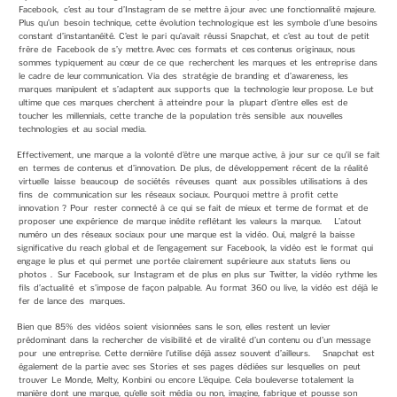
Facebook, c’est au tour d’Instagram de se mettre à jour avec une fonctionnalité majeure.
Plus qu’un besoin technique, cette évolution technologique est les symbole d’une besoins
constant d’instantanéité. C’est le pari qu’avait réussi Snapchat, et c’est au tout de petit
frère de Facebook de s’y mettre. Avec ces formats et ces contenus originaux, nous
sommes typiquement au cœur de ce que recherchent les marques et les entreprise dans
le cadre de leur communication. Via des stratégie de branding et d’awareness, les
marques manipulent et s’adaptent aux supports que la technologie leur propose. Le but
ultime que ces marques cherchent à atteindre pour la plupart d’entre elles est de
toucher les millennials, cette tranche de la population très sensible aux nouvelles
technologies et au social media.
Effectivement, une marque a la volonté d’être une marque active, à jour sur ce qu’il se fait
en termes de contenus et d’innovation. De plus, de développement récent de la réalité
virtuelle laisse beaucoup de sociétés rêveuses quant aux possibles utilisations à des
fins de communication sur les réseaux sociaux. Pourquoi mettre à profit cette
innovation ? Pour rester connecté à ce qui se fait de mieux et terme de format et de
proposer une expérience de marque inédite reflétant les valeurs la marque. L’atout
numéro un des réseaux sociaux pour une marque est la vidéo. Oui, malgré la baisse
significative du reach global et de l’engagement sur Facebook, la vidéo est le format qui
engage le plus et qui permet une portée clairement supérieure aux statuts liens ou
photos . Sur Facebook, sur Instagram et de plus en plus sur Twitter, la vidéo rythme les
fils d’actualité et s’impose de façon palpable. Au format 360 ou live, la vidéo est déjà le
fer de lance des marques.
Bien que 85% des vidéos soient visionnées sans le son, elles restent un levier
prédominant dans la rechercher de visibilité et de viralité d’un contenu ou d’un message
pour une entreprise. Cette dernière l’utilise déjà assez souvent d’ailleurs. Snapchat est
également de la partie avec ses Stories et ses pages dédiées sur lesquelles on peut
trouver Le Monde, Melty, Konbini ou encore L’équipe. Cela bouleverse totalement la
manière dont une marque, qu’elle soit média ou non, imagine, fabrique et pousse son