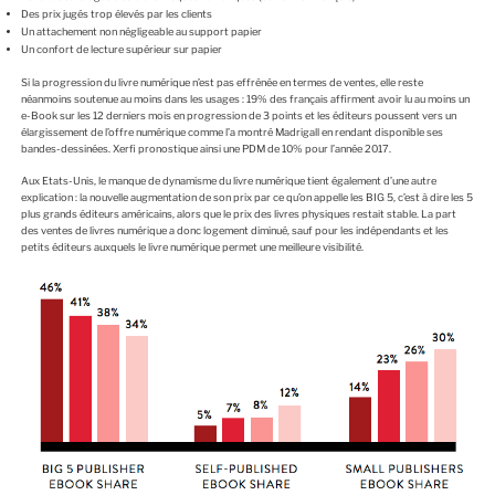
Des prix jugés trop élevés par les clients
Un attachement non négligeable au support papier
Un confort de lecture supérieur sur papier
Si la progression du livre numérique n’est pas effrénée en termes de ventes, elle reste
néanmoins soutenue au moins dans les usages : 19% des français affirment avoir lu au moins un
e-Book sur les 12 derniers mois en progression de 3 points et les éditeurs poussent vers un
élargissement de l’offre numérique comme l’a montré Madrigall en rendant disponible ses
bandes-dessinées. Xerfi pronostique ainsi une PDM de 10% pour l’année 2017.
Aux Etats-Unis, le manque de dynamisme du livre numérique tient également d’une autre
explication : la nouvelle augmentation de son prix par ce qu’on appelle les BIG 5, c’est à dire les 5
plus grands éditeurs américains, alors que le prix des livres physiques restait stable. La part
des ventes de livres numérique a donc logement diminué, sauf pour les indépendants et les
petits éditeurs auxquels le livre numérique permet une meilleure visibilité.