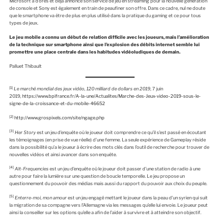
Microsoft a d’ores et déjà annoncé son service de jeu en streaming pour la nouvelle génération
de console et Sony est également en train de peaufiner son offre. Dans ce cadre, nul ne doute
que le smartphone va être de plus en plus utilisé dans la pratique du gaming et ce pour tous
types de jeux.
Le jeu mobile a connu un début de relation difficile avec les joueurs, mais l’amélioration
de la technique sur smartphone ainsi que l’explosion des débits internet semble lui
promettre une place centrale dans les habitudes vidéoludiques de demain.
Palluet Thibault
[1]
Le marché mondial des jeux vidéo, 120 milliard de dollars en 2019
, 7 juin
2019,
https://www.bpifrance.fr/A-la-une/Actualites/Marche-des-Jeux-video-2019-sous-le-
signe-de-la-croissance-et-du-mobile-46652
[2]
http://www.grospixels.com/site/ngage.php
[3]
Her Story
est un jeu d’enquête où le joueur doit comprendre ce qu’il s’est passé en écoutant
les témoignages (en prise de vue réelle) d’une femme. La seule expérience de Gameplay réside
dans la possibilité qu’a le joueur à écrire des mots clés dans l’outil de recherche pour trouver de
nouvelles vidéos et ainsi avancer dans son enquête.
[4]
Alt-Frequencies
est un jeu d’enquête où le joueur doit passer d’une station de radio à une
autre pour faire la lumière sur une question de boucle temporelle. Le jeu propose un
questionnement du pouvoir des médias mais aussi du rapport du pouvoir aux choix du peuple.
[5]
Enterre-moi, mon amour
est un jeu engagé mettant le joueur dans la peau d’un syrien qui suit
la migration de sa compagne vers l’Allemagne via les messages qu’elle lui envoie. Le joueur peut
ainsi la conseiller sur les options qu’elle a afin de l’aider à survivre et à atteindre son objectif.