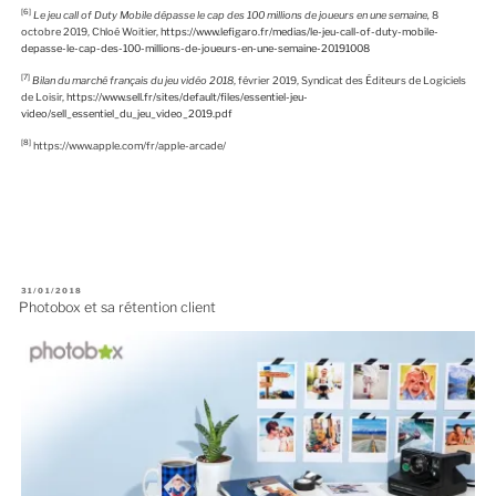
[6]
Le jeu call of Duty Mobile dépasse le cap des 100 millions de joueurs en une semaine,
8
octobre 2019, Chloé Woitier,
https://www.lefigaro.fr/medias/le-jeu-call-of-duty-mobile-
depasse-le-cap-des-100-millions-de-joueurs-en-une-semaine-20191008
[7]
Bilan du marché français du jeu vidéo 2018
, février 2019, Syndicat des Éditeurs de Logiciels
de Loisir,
https://www.sell.fr/sites/default/files/essentiel-jeu-
video/sell_essentiel_du_jeu_video_2019.pdf
[8]
https://www.apple.com/fr/apple-arcade/
P
31/01/2018
U
Photobox et sa rétention client
B
L
I
É
L
E