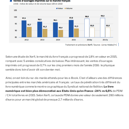
Selon une étude de Xerfi, le marché du livre français a progressé de 1,8% en valeur en 2015,
rompant avec 5 années consécutives de baisse. Plus intéressant, les ventes d’ouvrages
imprimés ont progressé de 0,7% sur les cinq premiers mois de l’année 2016 : le physique
semble donc loin d’avoir dit son dernier mot.
Ainsi, on est loin du raz-de-marée attendu pour les e-Book. C’est d’ailleurs une des différences
principales entre les marchés américains et français : un taux de pénétration très différent du
livre numérique comme le montre ce graphique du Syndicat national de l’édition.
Le livre
numérique est bien plus démocratisé aux Etats-Unis qu’en France : 24% vs 6,5%
de PDM
/ CA total livres en 2015. Selon Xerfi, ce tauxde PDM donne une valeur de seulement 280 millions
d’euros pour un marché global de presque 2,7 milliards d’euros.