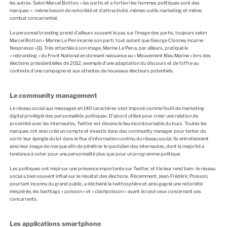
les autres. Selon Marcel Botton, « les partis et a fortiori les hommes politiques sont des
marques » : même besoin de notoriété et d’attractivité, mêmes outils marketing et même
combat concurrentiel.
Le personnal branding prend d’ailleurs souvent le pas sur l’image des partis, toujours selon
Marcel Botton « Marine Le Pen incarne son parti, tout autant que George Clooney incarne
Nespresso »
[1]
. Très attachée à son image, Marine Le Pen a, par ailleurs, pratiqué le
« rebranding » du Front National en donnant naissance au « Mouvement Bleu Marine » lors des
élections présidentielles de 2012, exemple d’une adaptation du discours et de l’offre au
contexte d’une campagne et aux attentes de nouveaux électeurs potentiels.
Le community management
Le réseau social aux messages en 140 caractères s’est imposé comme l’outil de marketing
digital privilégié des personnalités politiques. D’abord utilisé pour créer une relation de
proximité avec les internautes, Twitter est devenu le lieu incontournable du buzz. Toutes les
marques ont ainsi créé un compte et investis dans des community manager pour tenter de
sortir leur épingle du lot dans le flux d’information continu du réseau social. Ils entretiennent
ainsi leur image de marque afin de pénétrer le quotidien des internautes, dont la majorité a
tendance à voter pour une personnalité plus que pour un programme politique.
Les politiques ont misé sur une présence importante sur Twitter, et il le leur rend bien : le réseau
social a bien souvent influé sur le résultat des élections. Récemment, Jean-Frédéric Poisson,
pourtant inconnu du grand public, a déchainé la twittosphère et ainsi gagné une notoriété
inespérée, les hashtags « poisson » et « clashpoisson » ayant écrasé ceux concernant ses
concurrents.
Les applications smartphone