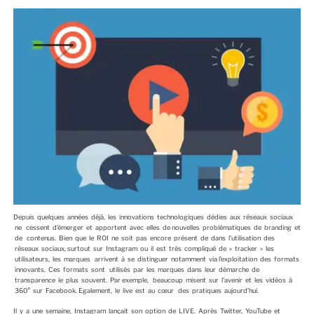
L
I
É
L
E
Depuis quelques années déjà, les innovations technologiques dédies aux réseaux sociaux
ne cessent d’émerger et apportent avec elles de nouvelles problématiques de branding et
de contenus. Bien que le ROI ne soit pas encore présent de dans l’utilisation des
réseaux sociaux, surtout sur Instagram ou il est très compliqué de « tracker » les
utilisateurs, les marques arrivent à se distinguer notamment via l’exploitation des formats
innovants. Ces formats sont utilisés par les marques dans leur démarche de
transparence le plus souvent. Par exemple, beaucoup misent sur l’avenir et les vidéos à
360° sur Facebook. Egalement, le live est au cœur des pratiques aujourd’hui.
Il y a une semaine, Instagram lançait son option de LIVE. Après Twitter, YouTube et