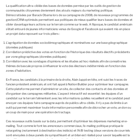
La qualification ultra-ciblée des bases de données permise par les outils de gestion de
communautés citoyennes deviennent des atouts majeurs du marketing politique.
Démocratisées par Barack Obama lors de sa campagne de 2008, de nouveaux programmes de
gestion/CRM optimisés permettent aux politiques de mieux qualifier leurs bases de données et
cibler davantage leurs actions sur le terrain comme sur le web. A l’époque, le candidat américain
s’était entouré de jeunes informaticiens venus de Google et Facebook qui avaient mis en place
un projet data reposant sur trois piliers :
L’agrégation de données sociodémographiques et nominatives sur une base géographique
(données publiques)
Corrélation prédictive des votes en fonction de l’historique des résultats électifs précédents
par zone géographiques (données publiques)
Corrélation avec les sondages d’opinions et les études ad hoc réalisés afin de connaitre les
thèmes de bascule propres à influencer le vote des électeurs indéterminés en fonction des
zones d’habitation.
En France, les candidats à la primaire de la droite, Alain Juppé en tête, ont suivi les traces de
l’ancien président américain, et ont fait appel à Nation Builder pour optimiser leur campagne.
Cette plateforme permet d’administrer un site, de collecter des contacts et des données et
d’organiser des campagnes militantes. L’aspect interactif est essentiel : les équipes d’un
candidat sur le terrain l’alimentent avec les informations qu’elles recueillent et le candidat peut
envoyer ces équipes faire campagne auprès de publics ultra-ciblés. Il n’y a pas de limite à un
outil qui permet maximiser toute information personnelle afin de décrocher un vote, un don ou
un coup de main pour une opération de tractage.
Ces nouveaux outils basés sur la data, permettent d’optimiser les dépenses marketing en e-
mailing. Tout comme le font les annonceurs commerciaux, l’e-mailing politique pratique le
retargeting (notamment à destination des indécis) et l’A/B testing (deux versions de courriels
sont envoyées à deux panels de sympathisant et un bilan est réalisé pour savoir laquelle est la