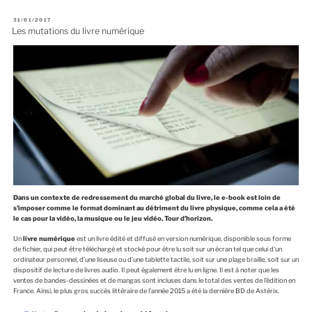
P
31/01/2017
U
Les mutations du livre numérique
B
L
I
É
L
E
Dans un contexte de redressement du marché global du livre, le e-book est loin de
s’imposer comme le format dominant au détriment du livre physique, comme cela a été
le cas pour la vidéo, la musique ou le jeu vidéo. Tour d’horizon.
Un
livre numérique
est un livre édité et diffusé en version numérique, disponible sous forme
de fichier, qui peut être téléchargé et stocké pour être lu soit sur un écran tel que celui d’un
ordinateur personnel, d’une liseuse ou d’une tablette tactile, soit sur une plage braille, soit sur un
dispositif de lecture de livres audio. Il peut également être lu en ligne. Il est à noter que les
ventes de bandes-dessinées et de mangas sont incluses dans le total des ventes de l’édition en
France. Ainsi, le plus gros succès littéraire de l’année 2015 a été la dernière BD de Astérix.