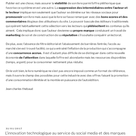
Publier est une chose, mais assurer la
visibilité
de son livre parmi l’offre pléthorique que
favorise ce système en est une autre. La
suppression des intermédiaires entre l’auteur et
le lecteur
implique non seulement que l’auteur se démène sur les réseaux sociaux pour
promouvoir
son livre mais aussi que le livre se fasse remarquer avec des
bons scores et des
commentaires
élogieux des utilisateurs du site. Le pouvoir bascule des éditeurs traditionnels
qui opèrent habituellement cette sélection vers les lecteurs qui
plébiscitent
les contenus qu’ils
aiment. Cela implique donc que l’auteur devienne sa
propre marque
conduisant un travail de
marketing
de soi et de construction de sa
réputation
s’il souhaite conquérir un lectorat.
De plus, avec l’absence de filtre éditorial et l’abaissement de barrières l’entrée, l’accès au
marché s’en est trouvé facilité, ce qui a entraîné l’inflation de la production qui s’accompagne
d’une
concurrence accrue.
Il est d’autant plus difficile de se distinguer dans cette nouvelle
économie
de l’attention
dans laquelle l’offre est abondante mais les ressources disponibles
(temps, argent) pour la consommer nettement plus réduite.
On le voit bien, le livre numérique ne s’est pas encore imposé comme un format de référence,
mais il ouvre le champ des possibles pour cette industrie avec des offres faisant la promotion
d’une consommation illimitée et la montée en puissance de l’autoédition.
Jean charles thebaud
P
31/01/2017
U
L’innovation technologique au service du social media et des marques
B