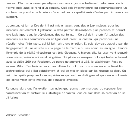
contenu. C’est un nouveau paradigme que nous voyons actuellement notamment via la
forme mais aussi le fond d’un contenu. Qu’il soit informationnel ou communicationnel un
contenu va prendre de la valeur d’une part sur sa qualité mais d’autre part à travers son
support.
Le contenu et la manière dont il est mis en avant sont des enjeux majeurs pour les
marques actuellement. Egalement, la data permet des analyses plus précises et permet
une logistique dans le déploiement des contenus. Ce qui doit retenir l’attention des
marques sur leur communication en ligne c’est créer un contenu qui provoque une
réaction chez l’internaute, qui lui fait naitre une émotion. Et cela devra se traduire par de
l’engagement et une activité sur la page de la marque ou ses comptes en ligne. Prenons
l’exemple de la réalité virtuelle qui est très éloquent. A travers elle, les user vont pouvoir
vivre une expérience unique et singulière. Oui plusieurs marques ont déjà testé ce format
avec la vidéo 260 sur Facebook. Je pense notamment à J&B, le Washington Post ou
encore Milka. Ces trois acteurs très différents ont tous pris conscience de l’évolution
technologique qui a lieu actuellement et qui se met en place sur les réseaux sociaux. On
voit bien qu’ils proposent des expériences qui vont se distinguer et qui donneront envie
de consommer cette marque, de s’engager avec elle.
Retenons alors que l’innovation technologique permet aux marques de repenser leur
communication et surtout, leur stratégie de contenu que ce soit dans sa création on sa
diffusion.
Valentin Richardot