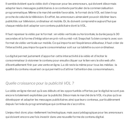
Il semble évident que la vidéo doit s’imposer pour les annonceurs, qui doivent désormais
adapter leurs messages publicitaires à ce contexte particulier de la commercialisation
programmatique. Même si le marché semble favorable, le format de la VOL est bien trop
proche de celui de la télévision. En effet, les annonceurs aimeraient pouvoir décliner leurs
publicités sur télévision, ordinateur et mobile. Or, ils doivent comprendre aujourd’hui que
chaque média doit adapter son contenu publicitaire dont la VOL.
Il faut repenser la vidéo par le format : en vidéo verticale ou horizontale, la durée jusqu’à 30
secondes et la forme d’intégration en pré-roll ou mid-roll. Snapchat l’a bien compris avec son
format de vidéo verticale sur mobile. Ce qui importe est l’expérience utilisateur, il faut créer de
l’interactivité, peu importe que le consommateur soit sur sa tablette ou son ordinateur.
Le digital permet justement d’apporter cette interactivité à la vidéo et d’inciter le
consommateur à visionner le contenu pour ensuite cliquer sur le lien vers le site web afin
d’éventuellement finir par une vente en ligne. La clé reste la même pour tous les médias : la
qualité du contenu visuel est ce qui permettra d’attirer l’attention des consommateurs.
Quelle croissance pour la publicité VOL ?
La vidéo en ligne n’en est qu’à ses débuts et les opportunités offertes par le digital ne sont pas
encore totalement exploitées par la publicité. Désormais le marché de la VOL n’a plus qu’à se
développer et adapter les messages publicitaires ainsi que leurs contenus, particulièrement
depuis l’arrivée du programmatique qui continue de s’accroître.
L’enjeu n’est donc plus réellement technologique, mais aussi pédagogique pour les annonceurs
qui doivent encore une fois investir dans une nouvelle forme de contenu digital.