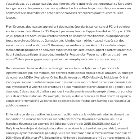
s’essayait pas, ou peu aux jeux plus traditionnels. Alors qu’une distinction pouvait se faire entre
les « gamers » et les joueurs « casuals » préférant entre autres les jeux mobiles, ces derniers ont
commencé à se diversifier et à proposer de nouvelles expériences pour toucher tous les
joueurs.
Premièrement, des jeux se rapprochant des jeux indépendants sur console et PC ont vu le jour
sur les stores des différents OS. On peut par exemple noter l’apparition de
Her Story
en 2014,
un jeu produit par Sam Barlow, créateur venant de l’industrie traditionnelle, qui proposait une
toute nouvelle expérience de Gameplay très loin des jeux mobiles « casual » basés sur des
[3]
sessions courtes et addictives
. De même, des médias comme Arte ont investi dans le jeu
mobile afin de proposer de nouvelles expériences sur un nouveau support à l’attention de tous.
[4]
Ils ont ainsi pu participer à la production de
Alt-Frequencies
ou encore
Enterre-moi, mon
[5]
amour
deux jeux engagés s’appuyant sur un Gameplay minimaliste propre au support.
Deuxièmement, les innovations technologiques sur les smartphones ont participé à la
légitimation des jeux sur mobiles, ces derniers étant de plus en plus beaux. On a ainsi vu émerger
de nombreux MOBA (Multiplayer Online Battle Arena) ou MMO (Massively Multiplayer Online)
s’appuyant sur une qualité technique avec des rendus se rapprochant de ceux sur console. Ces
jeux symbolisent la volonté des créateurs de jeux mobile de toucher un public de « gamer » plus
classique. Cela se traduit d’ailleurs par des investissements massifs en opération sponsorisées
pour de nombreux studios. Par exemple,
Plarium,
le studio créateur de
Raid Shadow Legend
a
acquis une forte visibilité via les vidéos sponsorisés des Youtubeurs Gaming s’adressant à un
public de joueurs.
Enfin, cette tendance d’attirer les joueurs traditionnels sur le mobile se traduit également par
l’apparition de licences historiques sur cette plateforme.
Rayman Adventures
issu de la
franchise
Rayman
a par exemple été édité par Ubisoft dès 2015. En 2019, c’est
Call of
Duty
franchise de jeu vidéo la plus lucrative de la décennie qui sortait sur portable (devenant
ainsi le jeu ayant rassemblé le plus de joueurs sur téléphone dans la même semaine avec plus de
[6]
100 millions d’utilisateurs
). En la matière, Nintendo
a également profité du marché du mobile