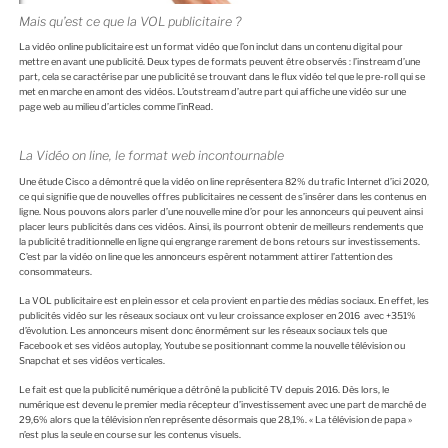
e
Mais qu’est ce que la VOL publicitaire ?
G
o
La vidéo online publicitaire est un format vidéo que l’on inclut dans un contenu digital pour
o
mettre en avant une publicité. Deux types de formats peuvent être observés : l’instream d’une
g
part, cela se caractérise par une publicité se trouvant dans le flux vidéo tel que le pre-roll qui se
l
met en marche en amont des vidéos. L’outstream d’autre part qui affiche une vidéo sur une
e
page web au milieu d’articles comme l’inRead.
e
t
F
La Vidéo on line, le format web incontournable
a
c
Une étude Cisco a démontré que la vidéo on line représentera 82% du trafic Internet d’ici 2020,
e
ce qui signifie que de nouvelles offres publicitaires ne cessent de s’insérer dans les contenus en
b
ligne. Nous pouvons alors parler d’une nouvelle mine d’or pour les annonceurs qui peuvent ainsi
o
placer leurs publicités dans ces vidéos. Ainsi, ils pourront obtenir de meilleurs rendements que
o
la publicité traditionnelle en ligne qui engrange rarement de bons retours sur investissements.
k
C’est par la vidéo on line que les annonceurs espèrent notamment attirer l’attention des
?
consommateurs.
»
La VOL publicitaire est en plein essor et cela provient en partie des médias sociaux. En effet, les
publicités vidéo sur les réseaux sociaux ont vu leur croissance exploser en 2016 avec +351%
d’évolution. Les annonceurs misent donc énormément sur les réseaux sociaux tels que
Facebook et ses vidéos autoplay, Youtube se positionnant comme la nouvelle télévision ou
Snapchat et ses vidéos verticales.
Le fait est que la publicité numérique a détrôné la publicité TV depuis 2016. Dès lors, le
numérique est devenu le premier media récepteur d’investissement avec une part de marché de
29,6% alors que la télévision n’en représente désormais que 28,1%. « La télévision de papa »
n’est plus la seule en course sur les contenus visuels.