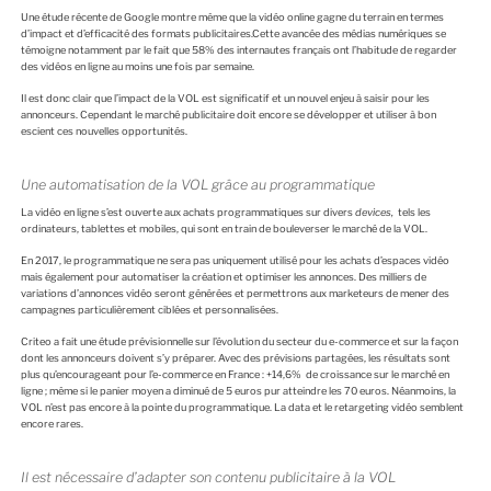
Une étude récente de Google montre même que la vidéo online gagne du terrain en termes
d’impact et d’efficacité des formats publicitaires.Cette avancée des médias numériques se
témoigne notamment par le fait que 58% des internautes français ont l’habitude de regarder
des vidéos en ligne au moins une fois par semaine.
Il est donc clair que l’impact de la VOL est significatif et un nouvel enjeu à saisir pour les
annonceurs. Cependant le marché publicitaire doit encore se développer et utiliser à bon
escient ces nouvelles opportunités.
Une automatisation de la VOL grâce au programmatique
La vidéo en ligne s’est ouverte aux achats programmatiques sur divers
devices,
tels les
ordinateurs, tablettes et mobiles, qui sont en train de bouleverser le marché de la VOL.
En 2017, le programmatique ne sera pas uniquement utilisé pour les achats d’espaces vidéo
mais également pour automatiser la création et optimiser les annonces. Des milliers de
variations d’annonces vidéo seront générées et permettrons aux marketeurs de mener des
campagnes particulièrement ciblées et personnalisées.
Criteo a fait une étude prévisionnelle sur l’évolution du secteur du e-commerce et sur la façon
dont les annonceurs doivent s’y préparer. Avec des prévisions partagées, les résultats sont
plus qu’encourageant pour l’e-commerce en France : +14,6% de croissance sur le marché en
ligne ; même si le panier moyen a diminué de 5 euros pur atteindre les 70 euros. Néanmoins, la
VOL n’est pas encore à la pointe du programmatique. La data et le retargeting vidéo semblent
encore rares.
Il est nécessaire d’adapter son contenu publicitaire à la VOL