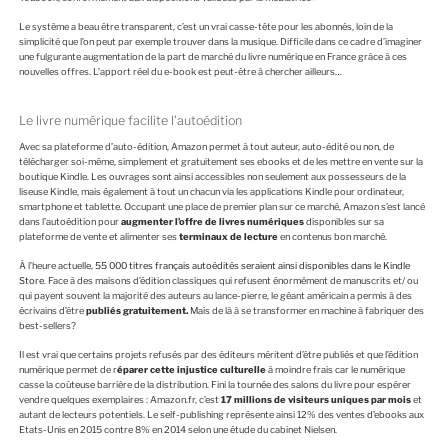
Le système a beau être transparent, c’est un vrai casse-tête pour les abonnés, loin de la
simplicité que l’on peut par exemple trouver dans la musique. Difficile dans ce cadre d’imaginer
une fulgurante augmentation de la part de marché du livre numérique en France grâce à ces
nouvelles offres. L’apport réel du e-book est peut-être à chercher ailleurs…
Le livre numérique facilite l’autoédition
Avec sa plateforme d’auto-édition, Amazon permet à tout auteur, auto-édité ou non, de
télécharger soi-même, simplement et gratuitement ses ebooks et de les mettre en vente sur la
boutique Kindle. Les ouvrages sont ainsi accessibles non seulement aux possesseurs de la
liseuse Kindle, mais également à tout un chacun via les applications Kindle pour ordinateur,
smartphone et tablette. Occupant une place de premier plan sur ce marché, Amazon s’est lancé
dans l’autoédition pour
augmenter l’offre de livres numériques
disponibles sur sa
plateforme de vente et alimenter ses
terminaux de lecture
en contenus bon marché.
À l’heure actuelle,
55 000 titres français autoédités seraient ainsi disponibles dans le Kindle
Store
. Face à des maisons d’édition classiques qui refusent énormément de manuscrits et/ ou
qui payent souvent la majorité des auteurs au lance-pierre, le géant américain a permis à des
écrivains d’être
publiés gratuitement.
Mais de là à se transformer en machine à fabriquer des
best-sellers?
Il est vrai que certains projets refusés par des éditeurs méritent d’être publiés et que l’édition
numérique permet de r
éparer cette injustice culturelle
à moindre frais car le numérique
casse la coûteuse barrière de la distribution. Fini la tournée des salons du livre pour espérer
vendre quelques exemplaires : Amazon.fr, c’est
17 millions de visiteurs uniques par mois
et
autant de lecteurs potentiels. Le self-publishing représente ainsi 12% des ventes d’ebooks aux
Etats-Unis en 2015 contre 8% en 2014 selon une étude du cabinet Nielsen.