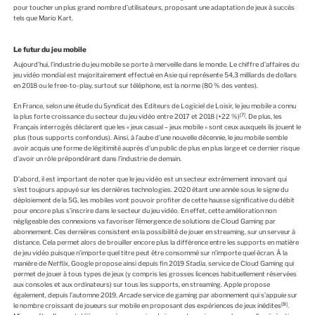
pour toucher un plus grand nombre d’utilisateurs, proposant une adaptation de jeux à succès
tels que Mario Kart.
Le futur du jeu mobile
Aujourd’hui, l’industrie du jeu mobile se porte à merveille dans le monde. Le chiffre d’affaires du
jeu vidéo mondial est majoritairement effectué en Asie qui représente 54,3 milliards de dollars
en 2018 ou le free-to-play, surtout sur téléphone, est la norme (80 % des ventes).
En France, selon une étude du Syndicat des Editeurs de Logiciel de Loisir, le jeu mobile a connu
[7]
la plus forte croissance du secteur du jeu vidéo entre 2017 et 2018 (+22 %)
. De plus, les
Français interrogés déclarent que les « jeux casual – jeux mobile » sont ceux auxquels ils jouent le
plus (tous supports confondus). Ainsi, à l’aube d’une nouvelle décennie, le jeu mobile semble
avoir acquis une forme de légitimité auprès d’un public de plus en plus large et ce dernier risque
d’avoir un rôle prépondérant dans l’industrie de demain.
D’abord, il est important de noter que le jeu vidéo est un secteur extrêmement innovant qui
s’est toujours appuyé sur les dernières technologies. 2020 étant une année sous le signe du
déploiement de la 5G, les mobiles vont pouvoir profiter de cette hausse significative du débit
pour encore plus s’inscrire dans le secteur du jeu vidéo. En effet, cette amélioration non
négligeable des connexions va favoriser l’émergence de solutions de Cloud Gaming par
abonnement. Ces dernières consistent en la possibilité de jouer en streaming, sur un serveur à
distance. Cela permet alors de brouiller encore plus la différence entre les supports en matière
de jeu vidéo puisque n’importe quel titre peut être consommé sur n’importe quel écran. À la
manière de
Netflix
, Google propose ainsi depuis fin 2019
Stadia
, service de Cloud Gaming qui
permet de jouer à tous types de jeux (y compris les grosses licences habituellement réservées
aux consoles et aux ordinateurs) sur tous les supports, en streaming. Apple propose
également, depuis l’automne 2019,
Arcade
service de gaming par abonnement qui s’appuie sur
[8]
le nombre croissant de joueurs sur mobile en proposant des expériences de jeux inédites
.