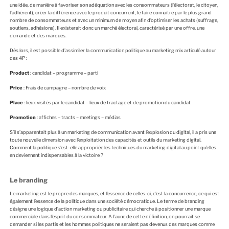
une idée, de manière à favoriser son adéquation avec les consommateurs (l’électorat, le citoyen,
l’adhérent), créer la différence avec le produit concurrent, le faire connaitre par le plus grand
nombre de consommateurs et avec un minimum de moyen afin d’optimiser les achats (suffrage,
soutiens, adhésions). Il existerait donc un marché électoral, caractérisé par une offre, une
demande et des marques.
Dès lors, il est possible d’assimiler la communication politique au marketing mix articulé autour
des 4P :
Product
: candidat – programme – parti
Price
: Frais de campagne – nombre de voix
Place
: lieux visités par le candidat – lieux de tractage et de promotion du candidat
Promotion
: affiches – tracts – meetings – médias
S’il s’apparentait plus à un marketing de communication avant l’explosion du digital, il a pris une
toute nouvelle dimension avec l’exploitation des capacités et outils du marketing digital.
Comment la politique s’est-elle appropriée les techniques du marketing digital au point qu’elles
en deviennent indispensables à la victoire ?
Le branding
Le marketing est le propre des marques, et l’essence de celles-ci, c’est la concurrence, ce qui est
également l’essence de la politique dans une société démocratique. Le terme de branding
désigne une logique d’action marketing ou publicitaire qui cherche à positionner une marque
commerciale dans l’esprit du consommateur. A l’aune de cette définition, on pourrait se
demander si les partis et les hommes politiques ne seraient pas devenus des marques comme