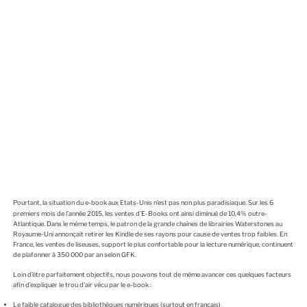
Pourtant, la situation du e-book aux Etats-Unis n’est pas non plus paradisiaque. Sur les 6
premiers mois de l’année 2015, les ventes d’E-Books ont ainsi diminué de 10,4% outre-
Atlantique. Dans le même temps, le patron de la grande chaînes de librairies Waterstones au
Royaume-Uni annonçait retirer les Kindle de ses rayons pour cause de ventes trop faibles. En
France, les ventes de liseuses, support le plus confortable pour la lecture numérique, continuent
de plafonner à 350 000 par an selon GFK.
Loin d’être parfaitement objectifs, nous pouvons tout de même avancer ces quelques facteurs
afin d’expliquer le trou d’air vécu par le e-book :
Le faible catalogue des bibliothèques numériques (surtout en français)