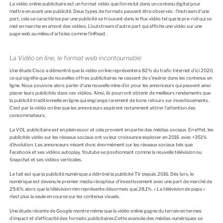
La vidéo online publicitaire est un format vidéo que l’on inclut dans un contenu digital pour
mettre en avant une publicité. Deux types de formats peuvent être observés : l’instream d’une
part, cela se caractérise par une publicité se trouvant dans le flux vidéo tel que le pre-roll qui se
met en marche en amont des vidéos. L’outstream d’autre part qui affiche une vidéo sur une
page web au milieu d’articles comme l’inRead.
La Vidéo on line, le format web incontournable
Une étude Cisco a démontré que la vidéo on line représentera 82% du trafic Internet d’ici 2020,
ce qui signifie que de nouvelles offres publicitaires ne cessent de s’insérer dans les contenus en
ligne. Nous pouvons alors parler d’une nouvelle mine d’or pour les annonceurs qui peuvent ainsi
placer leurs publicités dans ces vidéos. Ainsi, ils pourront obtenir de meilleurs rendements que
la publicité traditionnelle en ligne qui engrange rarement de bons retours sur investissements.
C’est par la vidéo on line que les annonceurs espèrent notamment attirer l’attention des
consommateurs.
La VOL publicitaire est en plein essor et cela provient en partie des médias sociaux. En effet, les
publicités vidéo sur les réseaux sociaux ont vu leur croissance exploser en 2016 avec +351%
d’évolution. Les annonceurs misent donc énormément sur les réseaux sociaux tels que
Facebook et ses vidéos autoplay, Youtube se positionnant comme la nouvelle télévision ou
Snapchat et ses vidéos verticales.
Le fait est que la publicité numérique a détrôné la publicité TV depuis 2016. Dès lors, le
numérique est devenu le premier media récepteur d’investissement avec une part de marché de
29,6% alors que la télévision n’en représente désormais que 28,1%. « La télévision de papa »
n’est plus la seule en course sur les contenus visuels.
Une étude récente de Google montre même que la vidéo online gagne du terrain en termes
d’impact et d’efficacité des formats publicitaires.Cette avancée des médias numériques se