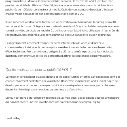
programmatique. Même si le marché semble favorable, le format de la VOL est bien trop
proche de celui de la télévision. En effet, les annonceurs aimeraient pouvoir décliner leurs
publicités sur télévision, ordinateur et mobile. Or, ils doivent comprendre aujourd’hui que
chaque média doit adapter son contenu publicitaire dont la VOL.
Il faut repenser la vidéo par le format : en vidéo verticale ou horizontale, la durée jusqu’à 30
secondes et la forme d’intégration en pré-roll ou mid-roll. Snapchat l’a bien compris avec son
format de vidéo verticale sur mobile. Ce qui importe est l’expérience utilisateur, il faut créer de
l’interactivité, peu importe que le consommateur soit sur sa tablette ou son ordinateur.
Le digital permet justement d’apporter cette interactivité à la vidéo et d’inciter le
consommateur à visionner le contenu pour ensuite cliquer sur le lien vers le site web afin
d’éventuellement finir par une vente en ligne. La clé reste la même pour tous les médias : la
qualité du contenu visuel est ce qui permettra d’attirer l’attention des consommateurs.
Quelle croissance pour la publicité VOL ?
La vidéo en ligne n’en est qu’à ses débuts et les opportunités offertes par le digital ne sont pas
encore totalement exploitées par la publicité. Désormais le marché de la VOL n’a plus qu’à se
développer et adapter les messages publicitaires ainsi que leurs contenus, particulièrement
depuis l’arrivée du programmatique qui continue de s’accroître.
L’enjeu n’est donc plus réellement technologique, mais aussi pédagogique pour les annonceurs
qui doivent encore une fois investir dans une nouvelle forme de contenu digital.
Laetitia Rey