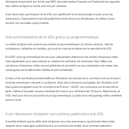
témoigne notamment par le fait que 58% des internautes français ont l’habitude de regarder
des vidéos en ligne au moins une fois par semaine.
Il est donc clair que l’impact de la VOL est significatif et un nouvel enjeu à saisir pour les
annonceurs. Cependant le marché publicitaire doit encore se développer et utiliser à bon
escient ces nouvelles opportunités.
Une automatisation de la VOL grâce au programmatique
La vidéo en ligne s’est ouverte aux achats programmatiques sur divers
devices,
tels les
ordinateurs, tablettes et mobiles, qui sont en train de bouleverser le marché de la VOL.
En 2017, le programmatique ne sera pas uniquement utilisé pour les achats d’espaces vidéo
mais également pour automatiser la création et optimiser les annonces. Des milliers de
variations d’annonces vidéo seront générées et permettrons aux marketeurs de mener des
campagnes particulièrement ciblées et personnalisées.
Criteo a fait une étude prévisionnelle sur l’évolution du secteur du e-commerce et sur la façon
dont les annonceurs doivent s’y préparer. Avec des prévisions partagées, les résultats sont
plus qu’encourageant pour l’e-commerce en France : +14,6% de croissance sur le marché en
ligne ; même si le panier moyen a diminué de 5 euros pur atteindre les 70 euros. Néanmoins, la
VOL n’est pas encore à la pointe du programmatique. La data et le retargeting vidéo semblent
encore rares.
Il est nécessaire d’adapter son contenu publicitaire à la VOL
Il semble évident que la vidéo doit s’imposer pour les annonceurs, qui doivent désormais
adapter leurs messages publicitaires à ce contexte particulier de la commercialisation