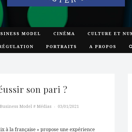
USINESS MODEL
CINÉMA
CULTURE ET NU
RÉGULATION
PORTRAITS
A PROPOS
éussir son pari ?
Business Model
Médias
03/01/2021
lix à la française » propose une expérience