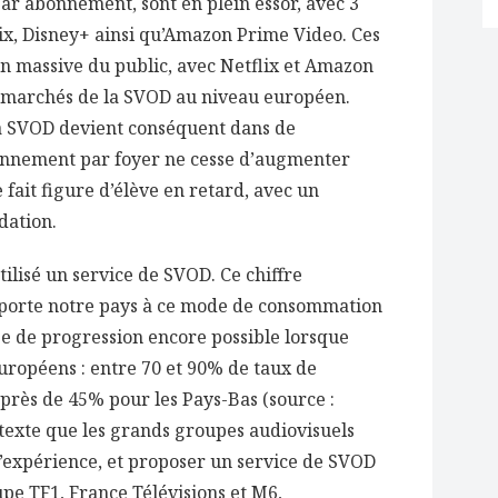
ar abonnement, sont en plein essor, avec 3
lix, Disney+ ainsi qu’Amazon Prime Video. Ces
n massive du public, avec Netflix et Amazon
e marchés de la SVOD au niveau européen.
la SVOD devient conséquent dans de
nnement par foyer ne cesse d’augmenter
e fait figure d’élève en retard, avec un
dation.
tilisé un service de SVOD. Ce chiffre
e porte notre pays à ce mode de consommation
ge de progression encore possible lorsque
européens : entre 70 et 90% de taux de
près de 45% pour les Pays-Bas (source :
ntexte que les grands groupes audiovisuels
 l’expérience, et proposer un service de SVOD
oupe TF1, France Télévisions et M6,