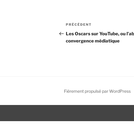
N
A
PRÉCÉDENT
a
r
Les Oscars sur YouTube, ou l’a
t
convergence médiatique
v
i
i
c
l
g
e
a
p
r
t
é
Fièrement propulsé par WordPress
i
c
é
o
d
n
e
n
d
t