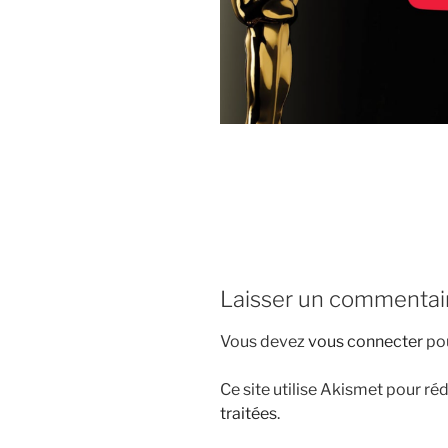
i
p
a
l
Laisser un commentai
Vous devez
vous connecter
pou
Ce site utilise Akismet pour réd
traitées
.