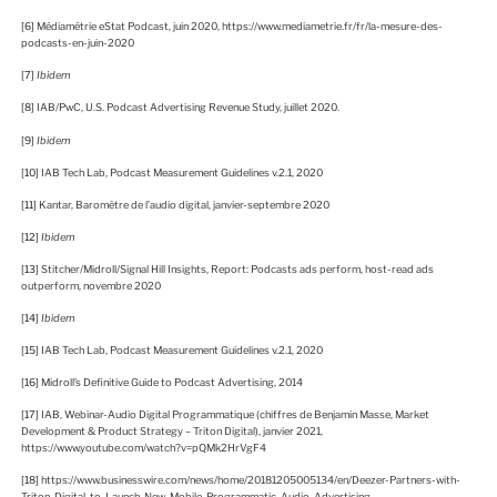
[6]
Médiamétrie eStat Podcast, juin 2020, https://www.mediametrie.fr/fr/la-mesure-des-
podcasts-en-juin-2020
[7]
Ibidem
[8]
IAB/PwC, U.S. Podcast Advertising Revenue Study, juillet 2020.
[9]
Ibidem
[10]
IAB Tech Lab, Podcast Measurement Guidelines v.2.1, 2020
[11]
Kantar, Baromètre de l’audio digital, janvier-septembre 2020
[12]
Ibidem
[13]
Stitcher/Midroll/Signal Hill Insights, Report: Podcasts ads perform, host-read ads
outperform, novembre 2020
[14]
Ibidem
[15]
IAB Tech Lab, Podcast Measurement Guidelines v.2.1, 2020
[16]
Midroll’s Definitive Guide to Podcast Advertising, 2014
[17]
IAB, Webinar-Audio Digital Programmatique (chiffres de Benjamin Masse, Market
Development & Product Strategy – Triton Digital), janvier 2021,
https://www.youtube.com/watch?v=pQMk2HrVgF4
[18]
https://www.businesswire.com/news/home/20181205005134/en/Deezer-Partners-with-
Triton-Digital-to-Launch-New-Mobile-Programmatic-Audio-Advertising