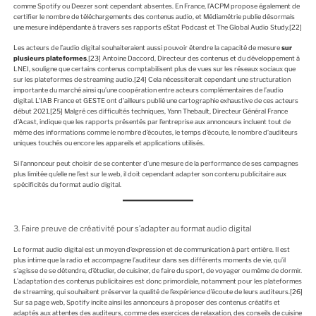
comme Spotify ou Deezer sont cependant absentes. En France, l’ACPM propose également de
certifier le nombre de téléchargements des contenus audio, et Médiamétrie publie désormais
une mesure indépendante à travers ses rapports eStat Podcast et The Global Audio Study.
[22]
Les acteurs de l’audio digital souhaiteraient aussi pouvoir étendre la capacité de mesure
sur
plusieurs plateformes
.
[23]
Antoine Daccord, Directeur des contenus et du développement à
LNEI, souligne que certains contenus comptabilisent plus de vues sur les réseaux sociaux que
sur les plateformes de streaming audio.
[24]
Cela nécessiterait cependant une structuration
importante du marché ainsi qu’une coopération entre acteurs complémentaires de l’audio
digital. L’IAB France et GESTE ont d’ailleurs publié une cartographie exhaustive de ces acteurs
début 2021.
[25]
Malgré ces difficultés techniques, Yann Thebault, Directeur Général France
d’Acast, indique que les rapports présentés par l’entreprise aux annonceurs incluent tout de
même des informations comme le nombre d’écoutes, le temps d’écoute, le nombre d’auditeurs
uniques touchés ou encore les appareils et applications utilisés.
Si l’annonceur peut choisir de se contenter d’une mesure de la performance de ses campagnes
plus limitée qu’elle ne l’est sur le web, il doit cependant adapter son contenu publicitaire aux
spécificités du format audio digital.
3. Faire preuve de créativité pour s’adapter au format audio digital
Le format audio digital est un moyen d’expression et de communication à part entière. Il est
plus intime que la radio et accompagne l’auditeur dans ses différents moments de vie, qu’il
s’agisse de se détendre, d’étudier, de cuisiner, de faire du sport, de voyager ou même de dormir.
L’adaptation des contenus publicitaires est donc primordiale, notamment pour les plateformes
de streaming, qui souhaitent préserver la qualité de l’expérience d’écoute de leurs auditeurs.
[26]
Sur sa page web, Spotify incite ainsi les annonceurs à proposer des contenus créatifs et
adaptés aux attentes des auditeurs, comme des exercices de relaxation, des conseils de cuisine