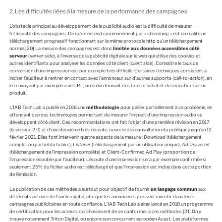
2. Les difficultés liées à la mesure de la performance des campagnes
L’obstacle principal au développement de la publicité audio est la difficulté de mesurer
l’efficacité des campagnes. Ce qu’on entend communément par « streaming » est en réalité un
téléchargement progressif fonctionnant sur le même protocole http qu’un téléchargement
normal.
[20]
La mesure des campagnes est donc
limitée aux données accessibles côté
serveur
(
server side
), à l’inverse de la publicité digitale sur le web qui utilise des cookies et
autres identifiants pour analyser les données côté client (
client side
). Connaître le taux de
conversion d’une impression est par exemple très difficile. Certaines techniques consistent à
inciter l’auditeur à rentrer en contact avec l’annonceur sur d’autres supports (
call-to-action
), en
le renvoyant par exemple à un URL, ou en lui donnant des bons d’achat et de réduction sur un
produit.
L’IAB Tech Lab a publié en 2016 une
méthodologie
pour pallier partiellement à ce problème, en
attendant que des technologies permettant de mesurer l’impact d’une impression audio se
développent côté client. Ces recommandations ont fait l’objet d’une première révision en 2017
(la version 2.0) et d’une deuxième très récente, ouverte à la consultation du publique jusqu’au 12
février 2021. Elles font intervenir quatre aspects de la mesure :
Download
(téléchargement
complet ou partiel du fichier),
Listener
(téléchargement par un utilisateur unique),
Ad Delivered
(téléchargement de l’impression complète) et Client-Confirmed Ad Play (proportion de
l’impression écoutée par l’auditeur). L’écoute d’une impression sera par exemple confirmée si
seulement 25% du fichier audio est téléchargé et que l’impression est inclue dans cette portion
de l’émission.
La publication de ces méthodes a surtout pour objectif de fournir
un langage commun
aux
différents acteurs de l’audio digital, afin que les annonceurs puissent investir dans leurs
campagnes publicitaires en toute confiance. L’IAB Tech Lab a ainsi lancé en 2018 un programme
de certification pour les acteurs qui choisissent de se conformer à ces méthodes.
[21]
On y
trouve notamment Triton Digital, ou encore son concurrent européen Acast. Les plateformes