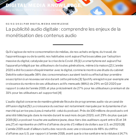
A
DIGITAL MEDIA KNOWLEDGE
l
Blog du Master SIREN Parcours Télécom & Média (Master 226)
l
e
r
P
02/02/2021
PAR
DIGITAL MEDIA KNOWLEDGE
a
U
La publicité audio digitale : comprendre les enjeux de la
u
B
c
L
monétisation des contenus audio
I
o
É
n
L
E
t
Qu’il s’agisse de notre consommation de médias, de nos achats en ligne, du travail, de
e
l’apprentissage ou de la santé, nos habitudes sont aujourd’hui bousculées par l’adoption
n
massive du digital, catalysée par la crise de la Covid-19.
[1]
Le smartphone est aujourd’hui
u
l’appareil privilégié par les utilisateurs de toutes générations, même à la maison.
[2]
L’année
p
2020 a été l’occasion d’expérimenter avec le digital, comme le montre une étude du cabinet
r
Deloitte selon laquelle 38% des consommateurs auraient testé ou effectué leur première
i
souscription à un nouveau service durant cette période.
[3]
Spotify enregistre par exemple une
n
croissance du nombre de ses utilisateurs actifs mensuels (MAU) de 29% en Q3 2020 par
c
rapport à celui de l’année 2019, et plus précisément de 27% pour les utilisateurs premium et de
i
31% pour les utilisateurs
ad-supported
.
[4]
p
a
L’audio digital concerne de manière générale l’écoute de programmes audio via un canal de
l
diffusion digital.
[5]
La croissance du secteur est notamment marquée par le dynamisme d’un
marché qui arrive peu à peu à maturité : celui du podcast. Près de 100 millions de podcasts ont
ainsi été téléchargés dans le monde durant le seul mois de juin 2020, soit 29% de plus que juin
2019.
[6]
Le podcast touche une audience jeune, deux tiers des auditeurs ayant entre 15 et 34
ans,
[7]
et représente un chiffre d’affaires de près d’1 milliard de dollars aux U.S. en 2020.
[8]
L’année 2019 avait d’ailleurs battu des records avec une croissance de 48% du chiffre
d’affaires aux U.S. par rapport à l’année 2018, avant que la crise sanitaire ne la réduise à 14,7%