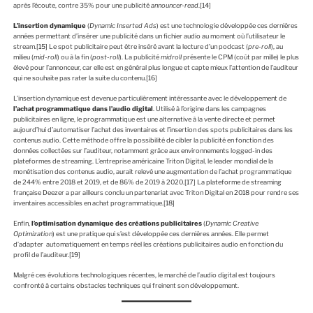
après l’écoute, contre 35% pour une publicité
announcer-read
.
[14]
L’insertion dynamique
(
Dynamic Inserted Ads
) est une technologie développée ces dernières
années permettant d’insérer une publicité dans un fichier audio au moment où l’utilisateur le
stream.
[15]
Le spot publicitaire peut être inséré avant la lecture d’un podcast (
pre-roll
), au
milieu (
mid-roll
) ou à la fin (
post-roll
). La publicité
midroll
présente le CPM (coût par mille) le plus
élevé pour l’annonceur, car elle est en général plus longue et capte mieux l’attention de l’auditeur
qui ne souhaite pas rater la suite du contenu.
[16]
L’insertion dynamique est devenue particulièrement intéressante avec le développement de
l’achat programmatique dans l’audio digital
. Utilisé à l’origine dans les campagnes
publicitaires en ligne, le programmatique est une alternative à la vente directe et permet
aujourd’hui d’automatiser l’achat des inventaires et l’insertion des spots publicitaires dans les
contenus audio. Cette méthode offre la possibilité de cibler la publicité en fonction des
données collectées sur l’auditeur, notamment grâce aux environnements logged-in des
plateformes de streaming. L’entreprise américaine Triton Digital, le leader mondial de la
monétisation des contenus audio, aurait relevé une augmentation de l’achat programmatique
de 244% entre 2018 et 2019, et de 86% de 2019 à 2020.
[17]
La plateforme de streaming
française Deezer a par ailleurs conclu un partenariat avec Triton Digital en 2018 pour rendre ses
inventaires accessibles en achat programmatique.
[18]
Enfin,
l’optimisation dynamique des créations publicitaires
(
Dynamic Creative
Optimization
) est une pratique qui s’est développée ces dernières années. Elle permet
d’adapter automatiquement en temps réel les créations publicitaires audio en fonction du
profil de l’auditeur.
[19]
Malgré ces évolutions technologiques récentes, le marché de l’audio digital est toujours
confronté à certains obstacles techniques qui freinent son développement.