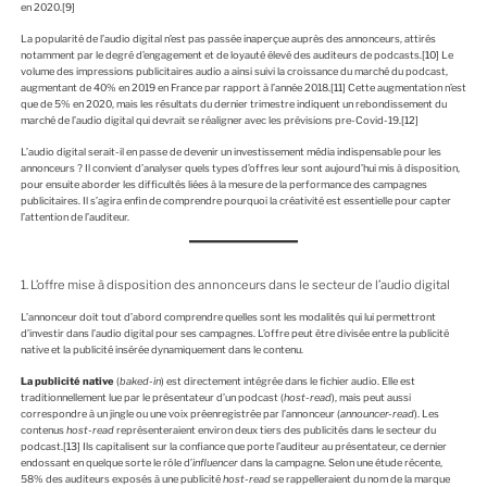
en 2020.
[9]
La popularité de l’audio digital n’est pas passée inaperçue auprès des annonceurs, attirés
notamment par le degré d’engagement et de loyauté élevé des auditeurs de podcasts.
[10]
Le
volume des impressions publicitaires audio a ainsi suivi la croissance du marché du podcast,
augmentant de 40% en 2019 en France par rapport à l’année 2018.
[11]
Cette augmentation n’est
que de 5% en 2020, mais les résultats du dernier trimestre indiquent un rebondissement du
marché de l’audio digital qui devrait se réaligner avec les prévisions pre-Covid-19.
[12]
L’audio digital serait-il en passe de devenir un investissement média indispensable pour les
annonceurs ? Il convient d’analyser quels types d’offres leur sont aujourd’hui mis à disposition,
pour ensuite aborder les difficultés liées à la mesure de la performance des campagnes
publicitaires. Il s’agira enfin de comprendre pourquoi la créativité est essentielle pour capter
l’attention de l’auditeur.
1. L’offre mise à disposition des annonceurs dans le secteur de l’audio digital
L’annonceur doit tout d’abord comprendre quelles sont les modalités qui lui permettront
d’investir dans l’audio digital pour ses campagnes. L’offre peut être divisée entre la publicité
native et la publicité insérée dynamiquement dans le contenu.
La publicité native
(
baked-in
) est directement intégrée dans le fichier audio. Elle est
traditionnellement lue par le présentateur d’un podcast (
host-read
), mais peut aussi
correspondre à un jingle ou une voix préenregistrée par l’annonceur (
announcer-read
). Les
contenus
host-read
représenteraient environ deux tiers des publicités dans le secteur du
podcast.
[13]
Ils capitalisent sur la confiance que porte l’auditeur au présentateur, ce dernier
endossant en quelque sorte le rôle d’
influencer
dans la campagne. Selon une étude récente,
58% des auditeurs exposés à une publicité
host-read
se rappelleraient du nom de la marque