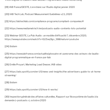
[19]
IAB France/GESTE, Livre blanc sur l’Audio digital, janvier 2020
[20]
IAB Tech Lab, Podcast Measurement Guidelines v.2.1, 2020
[21]
https://iabtechlab.com/compliance-programs/compliant-companies/#
[22]
https://www.mediametrie.fr/en/podcasts-audio-contents-lots-potential
[23]
Webinar GESTE, La Pub Audio : un modèle d’efficacité ?, décembre 2020,
https://www.youtube.com/watch?v=G2Zwq9gv_S8&feature=youtu.be
[24]
Ibidem
[25]
https://www.iabfrance.com/actualite/glossaire-et-panorama-des-acteurs-de-laudio-
digital-programmatique-en-france-par-liab
[26]
Emilie Proyart, Marketing Lead Deezer, IAB video
[27]
https://ads.spotify.com/en-US/news-and-insights/the-advertisers-guide-to-at-home-
streaming/
[28]
Ibidem
[29]
https://ads.spotify.com/en-US/how-it-works/
[30]
Inspection générale des affaires culturelles, Rapport sur l’écosystème de l’audio à la
demande (« podcasts »), octobre 2020