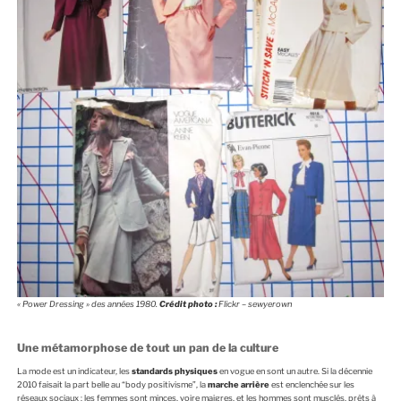
« Power Dressing » des années 1980.
Crédit photo :
Flickr – sewyerown
Une métamorphose de tout un pan de la culture
La mode est un indicateur, les
standards physiques
en vogue en sont un autre. Si la décennie
2010 faisait la part belle au “body positivisme”, la
marche arrière
est enclenchée sur les
réseaux sociaux : les femmes sont minces, voire maigres, et les hommes sont musclés, prêts à