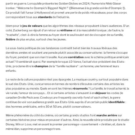
partir en guerre. Lorsqu’elle présente les Golden Globes en 2024, l’humoriste Nikki Glaser
ironise : “Welcome to Ozempic’s Biggest Night !” ([Bienvenue à la grande soirée d’Ozempic !]).
Ce produit fait fureur à Hollywood et promet une perte de poids miraculeuse, pour des corps
correspondant tous aux
standards
de l’industrie.
Idem pour le
jeu de valeurs
que les algorithmes des réseaux propulsent à leurs audiences. D’un
coté, Zuckerberg se réjouit d’un retour au
virilisme
et à la masculinité toxique ; de l’autre, la
“tradwife”, c’est-à-dire la femme au foyer dont le seul boulot est de s’occuper de sa famille,
fédère
de plus en plus, surtout chez les jeunes.
Le sous-texte politique de ces tendances contredit bel et bien les travaux libéraux des
dernières années et soutient une pensée
plutôt
associée au conservatisme : la femme s’occupe
du foyer, pendant que son mari travaille. Aucune
corrélation
avec le schéma politique américain
actuel ? Il semblerait que si. Par exemple lorsque J.D Vance, l’actuel vice-président des Etats-
Unis, proclame être le
champion
de la “famille nucléaire” : un homme, une femme et leurs
enfants.
Le reste de la culture populaire n’est pas épargnée. La musique country, surtout populaire dans
le sud des Etats-Unis, concurrence en termes de nombre d’écoutes certains des artistes les
plus populaires au monde. Quels en sont les thèmes
récurrents
? La famille, le travail acharné, la
vie rurale, l’amour de son pays… Et si certains artistes s’amusent à en
déjouer
les codes (le
canadien Orville Peck avec
Cowboys are frequently secretly fond of each other
), le genre
continue de voir son audience grandir aux Etats-Unis auprès d’un certain public
identifiable
: ​​
des hommes américains, entre 30 et 50 ans, plutôt conservateurs.
Même phénomène du côté du cinéma, où certains grands studios font
marche arrière
sur
certaines histoires pour mieux en pousser d’autres. Ainsi, la nouvelle série produite par le studio
Disney,
Win or Lose
, met en avant le premier personnage « ouvertement » chrétien, et, dans le
même élan, supprime un personnage trans.