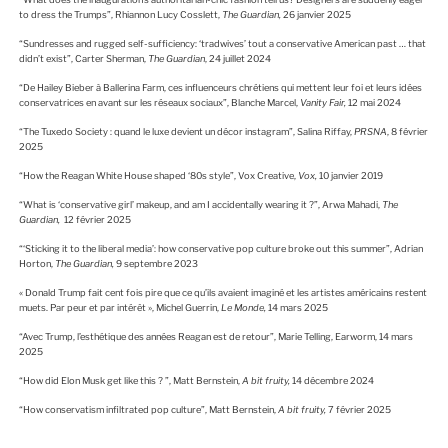
to dress the Trumps”, Rhiannon Lucy Cosslett,
The Guardian,
26 janvier 2025
“Sundresses and rugged self-sufficiency: ‘tradwives’ tout a conservative American past … that
didn’t exist”, Carter Sherman,
The Guardian
, 24 juillet 2024
“De Hailey Bieber à Ballerina Farm, ces influenceurs chrétiens qui mettent leur foi et leurs idées
conservatrices en avant sur les réseaux sociaux”, Blanche Marcel,
Vanity Fair,
12 mai 2024
“The Tuxedo Society : quand le luxe devient un décor instagram”, Salina Riffay,
PRSNA
, 8 février
2025
“How the Reagan White House shaped ‘80s style”, Vox Creative,
Vox,
10 janvier 2019
“What is ‘conservative girl’ makeup, and am I accidentally wearing it ?”, Arwa Mahadi,
The
Guardian,
12 février 2025
“‘Sticking it to the liberal media’: how conservative pop culture broke out this summer”, Adrian
Horton,
The Guardian,
9 septembre 2023
« Donald Trump fait cent fois pire que ce qu’ils avaient imaginé et les artistes américains restent
muets. Par peur et par intérêt », Michel Guerrin,
Le Monde,
14 mars 2025
“Avec Trump, l’esthétique des années Reagan est de retour”, Marie Telling, Earworm, 14 mars
2025
“How did Elon Musk get like this ? ”, Matt Bernstein,
A bit fruity,
14 décembre 2024
“How conservatism infiltrated pop culture”, Matt Bernstein,
A bit fruity,
7 février 2025