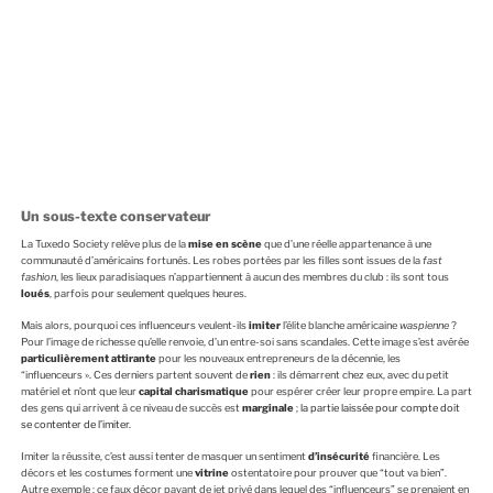
Un sous-texte conservateur
La Tuxedo Society relève plus de la
mise en scène
que d’une réelle appartenance à une
communauté d’américains fortunés. Les robes portées par les filles sont issues de la
fast
fashion
, les lieux paradisiaques n’appartiennent à aucun des membres du club : ils sont tous
loués
, parfois pour seulement quelques heures.
Mais alors, pourquoi ces influenceurs veulent-ils
imiter
l’élite blanche américaine
waspienne
?
Pour l’image de richesse qu’elle renvoie, d’un entre-soi sans scandales. Cette image s’est avérée
particulièrement attirante
pour les nouveaux entrepreneurs de la décennie, les
“influenceurs ». Ces derniers partent souvent de
rien
: ils démarrent chez eux, avec du petit
matériel et n’ont que leur
capital charismatique
pour espérer créer leur propre empire. La part
des gens qui arrivent à ce niveau de succès est
marginale
;
la partie laissée pour compte doit
se contenter de l’imiter
.
Imiter la réussite, c’est aussi tenter de masquer un sentiment
d’insécurité
financière. Les
décors et les costumes forment une
vitrine
ostentatoire pour prouver que “tout va bien”.
Autre exemple : ce faux décor payant de jet privé dans lequel des “influenceurs” se prenaient en