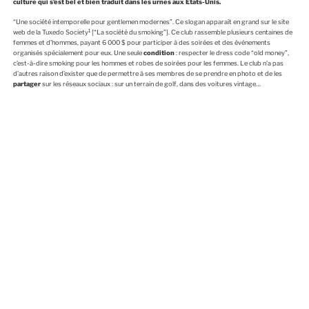
culture qui s’est bel et bien traduit dans les urnes aux Etats-Unis.
“Une société intemporelle pour gentlemen modernes”. Ce slogan apparaît en grand sur le site
1
web de la Tuxedo Society
[“La société du smoking”]. Ce club rassemble plusieurs centaines de
femmes et d’hommes, payant 6 000 $ pour participer à des soirées et des événements
organisés spécialement pour eux. Une seule
condition
: respecter le dress code “old money”,
c’est-à-dire smoking pour les hommes et robes de soirées pour les femmes. Le club n’a pas
d’autres raison d’exister que de permettre à ses membres de se prendre en photo et de les
partager
sur les réseaux sociaux : sur un terrain de golf, dans des voitures vintage…