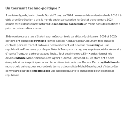
Un tournant techno-politique ?
À certains égards, la victoire de Donald Trump en 2024 ne ressemble en rien à celle de 2016. Là
où la première élection a pris le monde entier par surprise, le résultat de novembre 2024
semble être le dénouement naturel d’un
renouveau conservateur
, même dans des bastions à
priori acquis aux démocrates.
Si de nombreuses stars s’étaient exprimées contre le candidat républicain en 2016 et 2020,
certains ont changé de
stratégie
l’année passée. Kim Kardashian, pourtant très engagée
contre la peine de mort et en faveur de l’avortement, est devenue plus
ambïgue
: une
republication d’une tenue portée par Melania Trump sur Instagram, sa présence à l’anniversaire
d’Ivanka Trump, un partenariat avec Tesla… Tout cela interroge, Kim Kardashian est-elle
devenue
MAGA
(Make America Great Again) ? Idem à Hollywood, où les stars ont à peine
évoqué la situation politique durant la dernière cérémonie des Oscars. Cette
capitulation
du
monde de la culture, pour reprendre le terme du journaliste Michel Guerrin, peut s’interpréter
comme une peur de se
mettre à dos
une audience qui a voté en majorité pour le candidat
républicain.