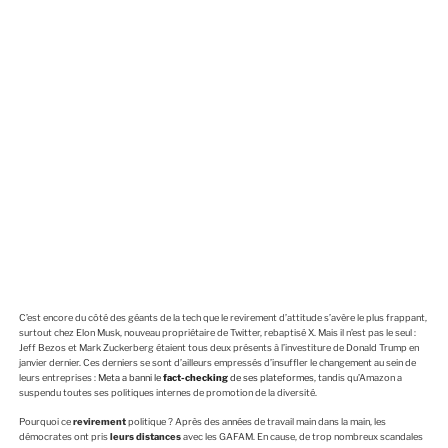
C’est encore du côté des géants de la tech que le revirement d’attitude s’avère le plus frappant,
surtout chez Elon Musk, nouveau propriétaire de Twitter, rebaptisé X. Mais il n’est pas le seul :
Jeff Bezos et Mark Zuckerberg étaient tous deux présents à l’investiture de Donald Trump en
janvier dernier. Ces derniers se sont d’ailleurs empressés d’insuffler le changement au sein de
leurs entreprises :
Meta a banni le
fact-checking
de ses plateformes
, tandis qu’Amazon a
suspendu toutes ses politiques internes de promotion de la diversité.
Pourquoi ce
revirement
politique ? Après des années de travail main dans la main, les
démocrates ont pris
leurs distances
avec les GAFAM. En cause, de trop nombreux scandales