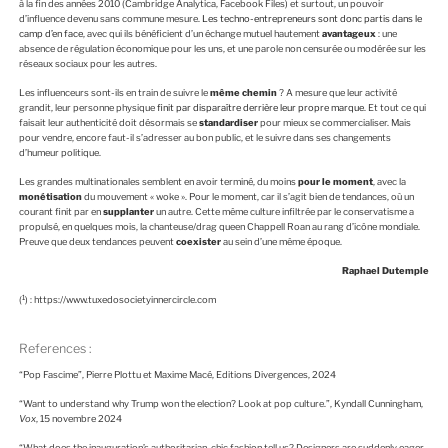
à la fin des années 2010 (Cambridge Analytica, Facebook Files) et surtout, un pouvoir
d’influence devenu sans commune mesure.
Les techno-entrepreneurs sont donc partis dans le
camp d’en face
, avec qui ils bénéficient d’un échange mutuel hautement
avantageux
: une
absence de régulation économique pour les uns, et une parole non censurée ou modérée sur les
réseaux sociaux pour les autres.
Les influenceurs sont-ils en train de suivre le
même chemin
? A mesure que leur activité
grandit, leur personne physique
finit par disparaître derrière leur propre marque
. Et tout ce qui
faisait leur authenticité doit désormais se
standardiser
pour mieux se commercialiser. Mais
pour vendre, encore faut-il s’adresser au bon public, et le suivre dans ses changements
d’humeur politique.
Les grandes multinationales semblent en avoir terminé, du moins
pour le moment
, avec la
monétisation
du mouvement « woke ». Pour le moment, car il s’agit bien de tendances, où un
courant finit par en
supplanter
un autre. Cette même culture infiltrée par le conservatisme a
propulsé, en quelques mois, la chanteuse/drag queen Chappell Roan au rang d’icône mondiale.
Preuve que deux tendances peuvent
coexister
au sein d’une même époque.
Raphael Dutemple
1
(
) : https://www.tuxedosocietyinnercircle.com
References :
“Pop Fascime”, Pierre Plottu et Maxime Macé, Editions Divergences, 2024
“Want to understand why Trump won the election? Look at pop culture.”, Kyndall Cunningham,
Vox
, 15 novembre 2024
“What does the inauguration’s authoritarian-chic fashion tell us? Designers are suddenly eager