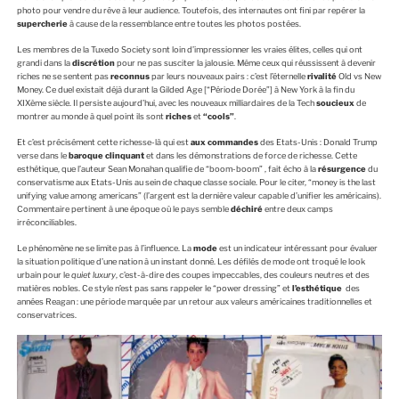
photo pour vendre du rêve à leur audience. Toutefois, des internautes ont fini par repérer la
supercherie
à cause de la ressemblance entre toutes les photos postées.
Les membres de la Tuxedo Society sont loin d’impressionner les vraies élites, celles qui ont
grandi dans la
discrétion
pour ne pas susciter la jalousie. Même ceux qui réussissent à devenir
riches ne se sentent pas
reconnus
par leurs nouveaux pairs : c’est l’éternelle
rivalité
Old vs New
Money. Ce duel existait déjà durant la Gilded Age [“Période Dorée”] à New York à la fin du
XIXème siècle. Il persiste aujourd’hui, avec les nouveaux milliardaires de la Tech
soucieux
de
montrer au monde à quel point ils sont
riches
et
“cools”
.
Et c’est précisément cette richesse-là qui est
aux commandes
des Etats-Unis : Donald Trump
verse dans le
baroque clinquant
et dans les démonstrations de force de richesse. Cette
esthétique, que l’auteur Sean Monahan qualifie de “boom-boom” , fait écho à la
résurgence
du
conservatisme aux Etats-Unis au sein de chaque classe sociale. Pour le citer, “money is the last
unifying value among americans” (l’argent est la dernière valeur capable d’unifier les américains).
Commentaire pertinent à une époque où le pays semble
déchiré
entre deux camps
irréconciliables.
Le phénomène ne se limite pas à l’influence. La
mode
est un indicateur intéressant pour évaluer
la situation politique d’une nation à un instant donné. Les défilés de mode ont troqué le look
urbain pour le
quiet luxury
, c’est-à-dire des coupes impeccables, des couleurs neutres et des
matières nobles. Ce style n’est pas sans rappeler le “power dressing” et
l’esthétique
des
années Reagan : une période marquée par un retour aux valeurs américaines traditionnelles et
conservatrices.