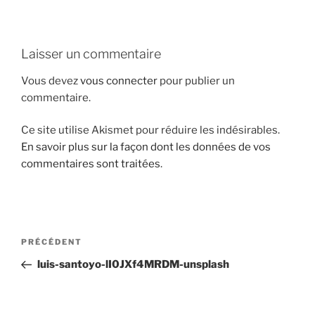
i
p
a
Laisser un commentaire
l
Vous devez
vous connecter
pour publier un
commentaire.
Ce site utilise Akismet pour réduire les indésirables.
En savoir plus sur la façon dont les données de vos
commentaires sont traitées
.
N
A
PRÉCÉDENT
a
r
luis-santoyo-lI0JXf4MRDM-unsplash
v
t
i
i
g
c