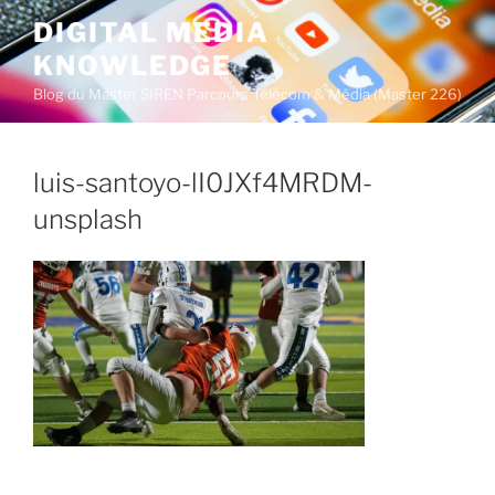
A
DIGITAL MEDIA
l
KNOWLEDGE
l
e
Blog du Master SIREN Parcours Télécom & Média (Master 226)
r
a
u
luis-santoyo-lI0JXf4MRDM-
c
unsplash
o
n
t
e
n
u
p
r
i
n
c