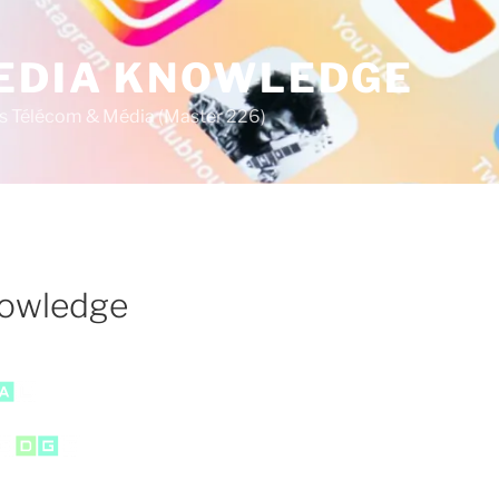
MEDIA KNOWLEDGE
s Télécom & Média (Master 226)
nowledge