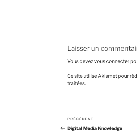
i
p
a
l
Laisser un commentai
Vous devez
vous connecter
pou
Ce site utilise Akismet pour réd
traitées
.
N
A
PRÉCÉDENT
a
r
Digital Media Knowledge
t