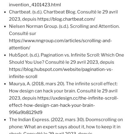
invention_4101423.html
Chartbeat. (s.d.). Chartbeat Blog. Consulté le 29 avril
2023, depuis
https://blog.chartbeat.com/
Nielsen Norman Group. (s.d.). Scrolling and Attention.
Consulté sur
https://www.nngroup.com/articles/scrolling-and-
attention/
HubSpot. (s.d.). Pagination vs. Infinite Scroll: Which One
Should You Use? Consulté le 29 avril 2023, depuis
https://blog.hubspot.com/website/pagination-vs-
infinite-scroll
Maurya, A. (2018, mars 20). The infinite scroll effect:
How design can hack your brain. Consulté le 29 avril
2023, depuis
https://uxdesign.cc/the-infinite-scroll-
effect-how-design-can-hack-your-brain-
996a9b8129d9
The Indian Express. (2022, mars 30). Doomscrolling on
phone: What an expert says about it, how to keep it in
check. Consulté le 29 avril 2023, depuis