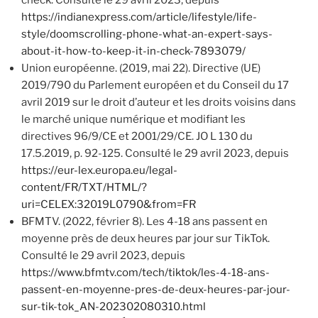
https://indianexpress.com/article/lifestyle/life-
style/doomscrolling-phone-what-an-expert-says-
about-it-how-to-keep-it-in-check-7893079/
Union européenne. (2019, mai 22). Directive (UE)
2019/790 du Parlement européen et du Conseil du 17
avril 2019 sur le droit d’auteur et les droits voisins dans
le marché unique numérique et modifiant les
directives 96/9/CE et 2001/29/CE. JO L 130 du
17.5.2019, p. 92-125. Consulté le 29 avril 2023, depuis
https://eur-lex.europa.eu/legal-
content/FR/TXT/HTML/?
uri=CELEX:32019L0790&from=FR
BFMTV. (2022, février 8). Les 4-18 ans passent en
moyenne près de deux heures par jour sur TikTok.
Consulté le 29 avril 2023, depuis
https://www.bfmtv.com/tech/tiktok/les-4-18-ans-
passent-en-moyenne-pres-de-deux-heures-par-jour-
sur-tik-tok_AN-202302080310.html