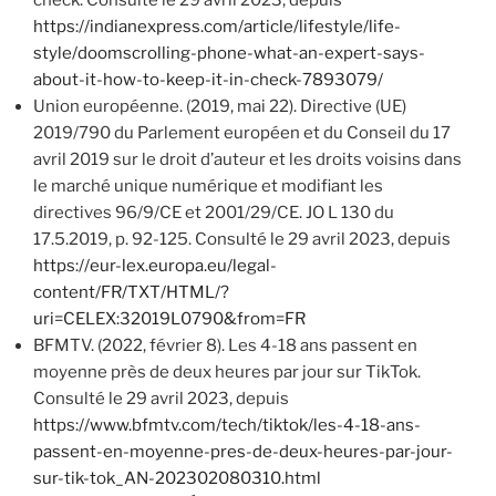
https://indianexpress.com/article/lifestyle/life-
style/doomscrolling-phone-what-an-expert-says-
about-it-how-to-keep-it-in-check-7893079/
Union européenne. (2019, mai 22). Directive (UE)
2019/790 du Parlement européen et du Conseil du 17
avril 2019 sur le droit d’auteur et les droits voisins dans
le marché unique numérique et modifiant les
directives 96/9/CE et 2001/29/CE. JO L 130 du
17.5.2019, p. 92-125. Consulté le 29 avril 2023, depuis
https://eur-lex.europa.eu/legal-
content/FR/TXT/HTML/?
uri=CELEX:32019L0790&from=FR
BFMTV. (2022, février 8). Les 4-18 ans passent en
moyenne près de deux heures par jour sur TikTok.
Consulté le 29 avril 2023, depuis
https://www.bfmtv.com/tech/tiktok/les-4-18-ans-
passent-en-moyenne-pres-de-deux-heures-par-jour-
sur-tik-tok_AN-202302080310.html