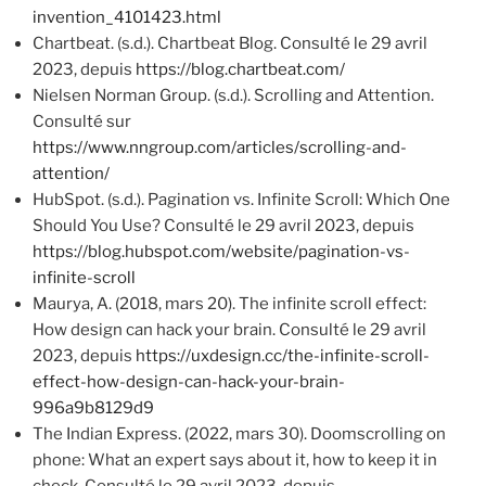
invention_4101423.html
Chartbeat. (s.d.). Chartbeat Blog. Consulté le 29 avril
2023, depuis
https://blog.chartbeat.com/
Nielsen Norman Group. (s.d.). Scrolling and Attention.
Consulté sur
https://www.nngroup.com/articles/scrolling-and-
attention/
HubSpot. (s.d.). Pagination vs. Infinite Scroll: Which One
Should You Use? Consulté le 29 avril 2023, depuis
https://blog.hubspot.com/website/pagination-vs-
infinite-scroll
Maurya, A. (2018, mars 20). The infinite scroll effect:
How design can hack your brain. Consulté le 29 avril
2023, depuis
https://uxdesign.cc/the-infinite-scroll-
effect-how-design-can-hack-your-brain-
996a9b8129d9
The Indian Express. (2022, mars 30). Doomscrolling on
phone: What an expert says about it, how to keep it in
check. Consulté le 29 avril 2023, depuis