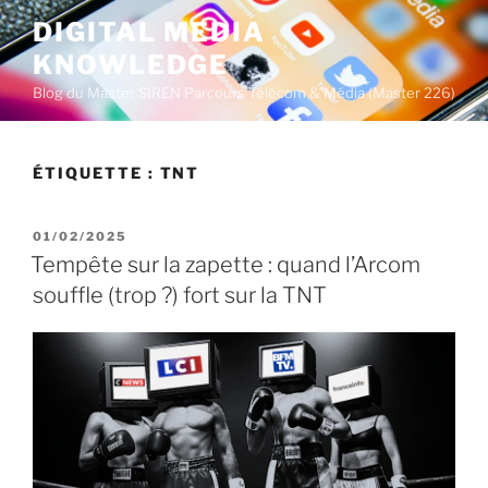
A
DIGITAL MEDIA
l
KNOWLEDGE
l
e
Blog du Master SIREN Parcours Télécom & Média (Master 226)
r
a
u
ÉTIQUETTE :
TNT
c
o
P
01/02/2025
n
U
Tempête sur la zapette : quand l’Arcom
t
B
souffle (trop ?) fort sur la TNT
L
e
I
n
É
u
L
E
p
r
i
n
c