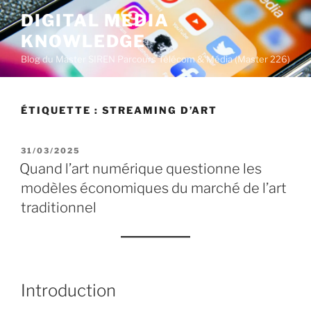
A
DIGITAL MEDIA
l
KNOWLEDGE
l
e
Blog du Master SIREN Parcours Télécom & Média (Master 226)
r
a
u
ÉTIQUETTE :
STREAMING D’ART
c
o
P
31/03/2025
n
U
Quand l’art numérique questionne les
t
B
modèles économiques du marché de l’art
L
e
I
traditionnel
n
É
u
L
E
p
r
i
Introduction
n
c