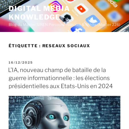
A
DIGITAL MEDIA
l
KNOWLEDGE
l
e
Blog du Master SIREN Parcours Télécom & Média (Master 226)
r
a
u
ÉTIQUETTE :
RESEAUX SOCIAUX
c
o
P
16/12/2025
n
U
L’IA, nouveau champ de bataille de la
t
B
guerre informationnelle : les élections
L
e
I
présidentielles aux Etats-Unis en 2024
n
É
u
L
E
p
r
i
n
c