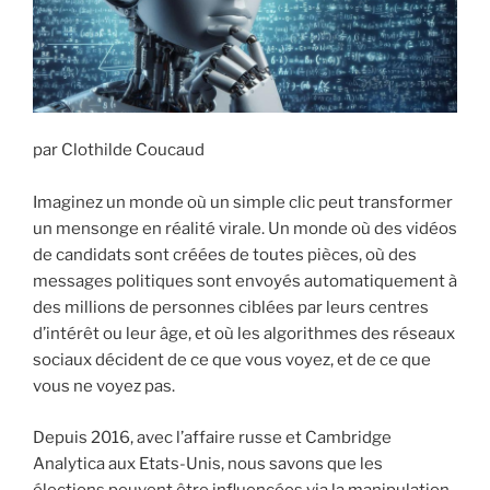
i
p
a
l
par Clothilde Coucaud
Imaginez un monde où un simple clic peut transformer
un mensonge en réalité virale. Un monde où des vidéos
de candidats sont créées de toutes pièces, où des
messages politiques sont envoyés automatiquement à
des millions de personnes ciblées par leurs centres
d’intérêt ou leur âge, et où les algorithmes des réseaux
sociaux décident de ce que vous voyez, et de ce que
vous ne voyez pas.
Depuis 2016, avec l’affaire russe et Cambridge
Analytica aux Etats-Unis, nous savons que les
élections peuvent être influencées via la manipulation